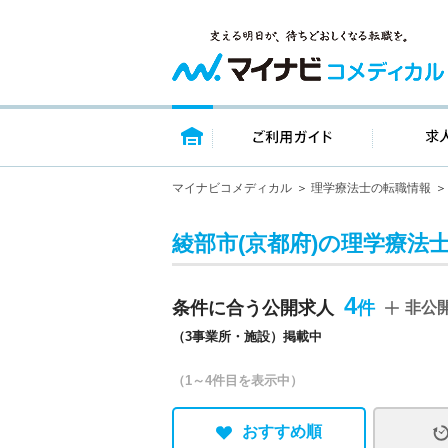
トップページ
ご利用ガイ
マイナビコメディカル
理学療法士の転職情報
綾部市(京都府)の理学療法
4
条件に合う公開求人
非公
（3事業所・施設）掲載中
（1～4件目を表示中）
おすすめ順