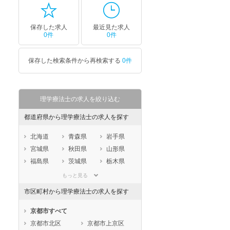
保存した求人
最近見た求人
0件
0件
保存した検索条件から再検索する
0件
理学療法士の求人を絞り込む
都道府県から理学療法士の求人を探す
北海道
青森県
岩手県
宮城県
秋田県
山形県
福島県
茨城県
栃木県
群馬県
埼玉県
千葉県
もっと見る
東京都
神奈川県
新潟県
市区町村から理学療法士の求人を探す
山梨県
長野県
富山県
石川県
福井県
岐阜県
京都市すべて
静岡県
愛知県
三重県
京都市北区
京都市上京区