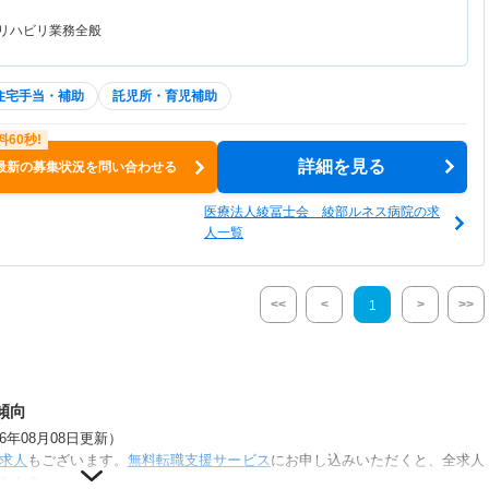
のリハビリ業務全般
住宅手当・補助
託児所・育児補助
詳細を見る
最新の募集状況を問い合わせる
医療法人綾冨士会 綾部ルネス病院の求
人一覧
<<
<
>
>>
1
傾向
年08月08日更新）
求人
もございます。
無料転職支援サービス
にお申し込みいただくと、全求人
きます。