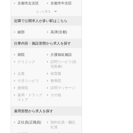
滋賀県
京都府
大阪府
京都市左京区
京都市中京区
兵庫県
奈良県
和歌山県
京都市東山区
京都市下京区
もっと見る
鳥取県
島根県
岡山県
京都市南区
京都市右京区
近隣で公開求人が多い駅はこちら
広島県
山口県
徳島県
京都市伏見区
京都市山科区
香川県
愛媛県
高知県
京都市西京区
綾部
高津(京都)
福岡県
佐賀県
長崎県
市部
仕事内容・施設形態から求人を探す
熊本県
大分県
宮崎県
福知山市
舞鶴市
鹿児島県
沖縄県
綾部市
宇治市
病院
介護福祉施設
宮津市
亀岡市
クリニック
訪問リハビリ(在
宅医療)
城陽市
向日市
企業
保育園
長岡京市
八幡市
小児リハビリ
整骨院
京田辺市
京丹後市
接骨院
訪問マッサージ
南丹市
木津川市
薬局・ドラッグ
その他
乙訓郡大山崎町
久世郡久御山町
ストア
綴喜郡井手町
綴喜郡宇治田原
町
雇用形態から求人を探す
相楽郡笠置町
相楽郡和束町
相楽郡精華町
相楽郡南山城村
正社員(正職員)
契約社員・嘱託
社員
船井郡京丹波町
与謝郡伊根町