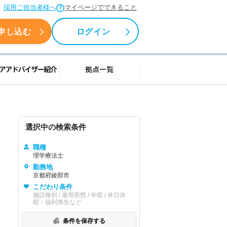
採用ご担当者様へ
マイページでできること
申し込む
ログイン
援情報
キャリアアドバイザー紹介
拠点一覧
選択中の検索条件
職種
理学療法士
勤務地
京都府綾部市
こだわり条件
施設種別 / 雇用形態 / 年収 / 休日休
暇・福利厚生など
条件を保存する