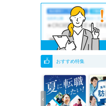
綾部市の理学療法士求人では以下のような条件
・
残業少なめ
・
住宅手当・補助あり
・
託児
他の条件でも人気の求人がございますので、「
全国の理学療法士求人
から検索いただくことも
無料転職支援サービス
にお申し込みいただくと
ご希望条件がまだ定まっていない方は
人気の希
転職支援の他、情報収集や募集状況の確認も、
おすすめ特集