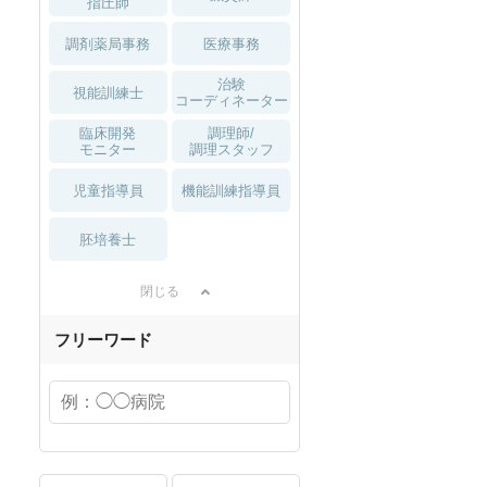
指圧師
調剤薬局事務
医療事務
治験
視能訓練士
コーディネーター
臨床開発
調理師/
モニター
調理スタッフ
児童指導員
機能訓練指導員
胚培養士
閉じる
フリーワード