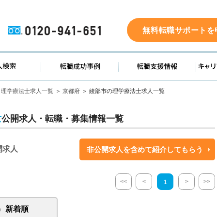
0120-941-651
無料転職サポートを
ド
求人検索
転職成功事例
転職支
理学療法士求人一覧
京都府
綾部市の理学療法士求人一覧
士
公開求人・転職・募集情報一覧
開求人
非公開求人を含めて紹介してもらう
<<
<
>
>>
1
新着順