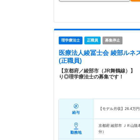
理学療法士
正職員
募集停止
医療法人綾冨士会 綾部ルネ
(正職員)
【京都府／綾部市（JR舞鶴線）】 
り◎理学療法士の募集です！
【モデル月収】
26.4
万円
給与
京都府 綾部市
ＪＲ山陰
分）
勤務地