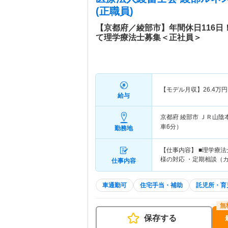
(正職員)
【京都府／綾部市】年間休日116
て理学療法士募集＜正社員＞
【モデル月収】
26.4
万円
給与
京都府 綾部市
ＪＲ山陰
車6分）
勤務地
【仕事内容】 ■理学療
様の対応 ・定期相談（
仕事内容
車通勤可
住宅手当・補助
託児所・育
保存する