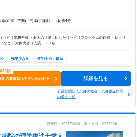
線(京都－下関)「高津(京都)駅」（徒歩4分）
てリハビリ業務全般 ・個人の状況に応じたリハビリプログラムの作成 ・レクリ
 など ※対象患者（入院） ※1名…
K
残業少なめ
住宅手当・補助
詳細を見る
最新の募集状況を問い合わせる
公益社団法人京都保健会 京都協立病院
の求人一覧
更新日：2025/08/20 求人番号：9735226
ス病院
の理学療法士求人