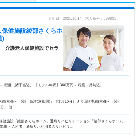
更新日：2025/10/14 求人番号：698831
人保健施設綾部さくらホ
)
】 介護老人保健施設でセラ
～
程度（諸手当込） 【モデル年収】
360
万円～
程度（賞与込）
線(京都－下関)「高津(京都)駅」（徒歩16分）ＪＲ山陰本線(京都－下関)
分） 他
人保健施設「綾部さくらホーム」通所リハビリテーション「綾部さくらホーム
業務 ・入所者、通所リハ利用者のリハビリ…