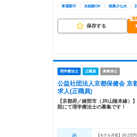
車通勤可
未経験OK
残業少なめ
保存する
理学療法士
正職員
募集停止
公益社団法人京都保健会 京
求人(正職員)
【京都府／綾部市（JR山陰本線）
院にて理学療法士の募集です！
【モデル月収】
20.2
万円