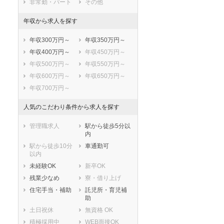
非常勤・パート
その他
与謝郡与謝野町
年収から求人を探す
年収300万円～
年収350万円～
年収400万円～
年収450万円～
年収500万円～
年収550万円～
年収600万円～
年収650万円～
年収700万円～
人気のこだわり条件から求人を探す
管理職求人
駅から徒歩5分以
内
駅から徒歩10分
車通勤可
以内
未経験OK
新卒OK
残業少なめ
寮・借り上げ
住宅手当・補助
託児所・育児補
助
土日祝休
無資格 OK
積極採用中
WEB面接OK