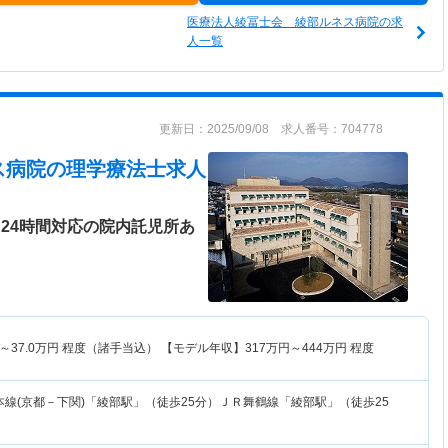
医療法人綾冨士会 綾部ルネス病院の求
人一覧
更新日：2025/09/08 求人番号：704778
ス病院
の理学療法士求人
24時間対応の院内託児所あ
～
37.0
万円
程度（諸手当込） 【モデル年収】
317
万円～
444
万円
程度
本線(京都－下関)「綾部駅」（徒歩25分）ＪＲ舞鶴線「綾部駅」（徒歩25