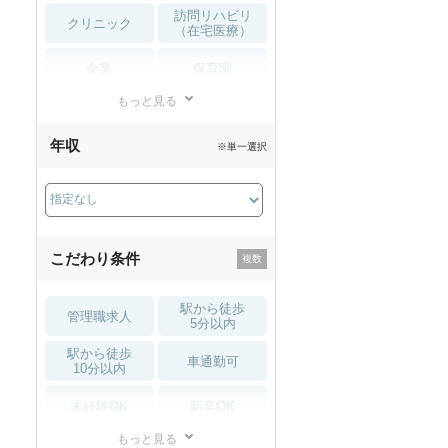
訪問リハビリ
クリニック
（在宅医療）
企業
保育園
もっと見る
小児リハビリ
整骨院
年収
※単一選択
接骨院
訪問マッサージ
薬局・
その他
ドラッグストア
こだわり条件
駅から徒歩
管理職求人
5分以内
駅から徒歩
車通勤可
10分以内
未経験OK
新卒OK
もっと見る