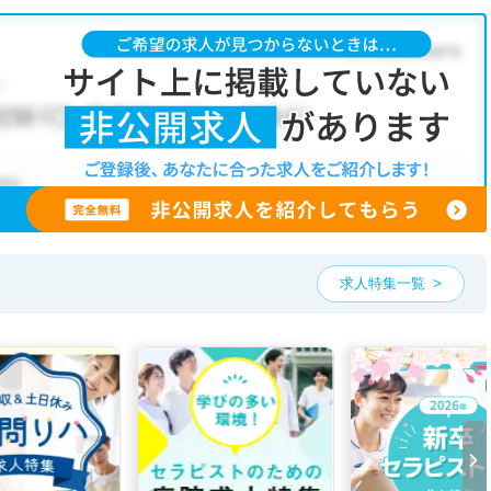
が人気です。
所・育児補助あり
・
正社員(正職員)
・
病院
・
介護福祉施設
こだわり条件」から検索いただくか、お気軽にお問い合わせください。
可能です。
、ご希望条件をヒアリングした上で求人をご提案いたします。
望条件をピックアップした求人特集
をぜひご活用ください。
お気軽にご相談ください。
求人特集一覧