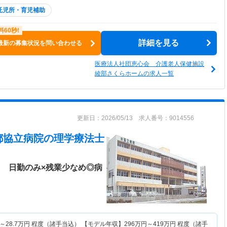
託児所・育児補助
詳細を見る
最新の募集状況を問い合わせる
医療法人社団恵心会 介護老人保健施設
綾部さくらホームの求人一覧
更新日：2026/05/13 求人番号：9014556
都協立病院
の理学療法士
】 日勤のみ×残業少なめ◎病
～
28.7
万円
程度（諸手当込） 【モデル年収】
296
万円～
419
万円
程度（諸手