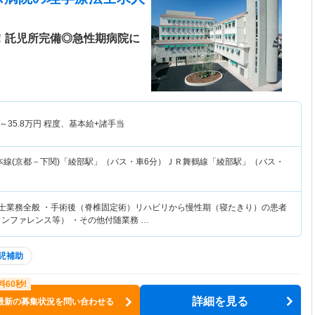
日！託児所完備◎急性期病院に
～
35.8
万円
程度、基本給+諸手当
本線(京都－下関)「綾部駅」（バス・車6分）ＪＲ舞鶴線「綾部駅」（バス・
法士業務全般 ・手術後（脊椎固定術）リハビリから慢性期（寝たきり）の患者
カンファレンス等） ・その他付随業務 …
児補助
詳細を見る
最新の募集状況を問い合わせる