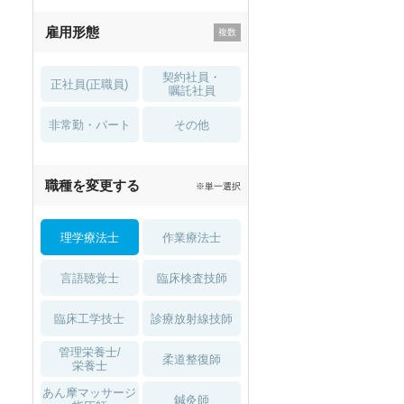
残業少なめ
寮・借り上げ
雇用形態
託児所・
住宅手当・補助
育児補助
契約社員・
正社員(正職員)
土日祝休
無資格 OK
嘱託社員
非常勤・パート
積極採用中
WEB面接OK
その他
2027年4月入職可
夏～秋入職可
職種を変更する
※単一選択
1月入職可
理学療法士
作業療法士
言語聴覚士
臨床検査技師
臨床工学技士
診療放射線技師
管理栄養士/
柔道整復師
栄養士
あん摩マッサージ
鍼灸師