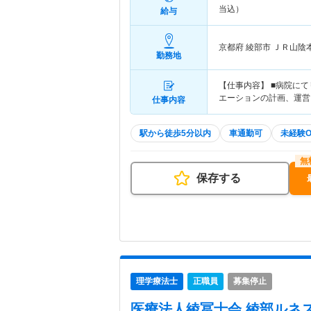
当込）
給与
京都府 綾部市
ＪＲ山陰本
勤務地
【仕事内容】 ■病院に
エーションの計画、運営
仕事内容
駅から徒歩5分以内
車通勤可
未経験O
保存する
理学療法士
正職員
募集停止
医療法人綾冨士会 綾部ルネ