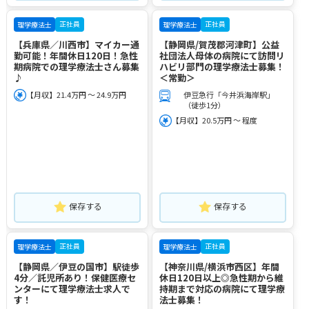
正社員
正社員
理学療法士
理学療法士
【兵庫県／川西市】マイカー通
【静岡県/賀茂郡河津町】公益
勤可能！年間休日120日！急性
社団法人母体の病院にて訪問リ
期病院での理学療法士さん募集
ハビリ部門の理学療法士募集！
♪
＜常勤＞
【月収】21.4万円 ～ 24.9万円
伊豆急行「今井浜海岸駅」
（徒歩1分）
【月収】20.5万円 ～ 程度
保存する
保存する
正社員
正社員
理学療法士
理学療法士
【静岡県／伊豆の国市】駅徒歩
【神奈川県/横浜市西区】年間
4分／託児所あり！保健医療セ
休日120日以上◎急性期から維
ンターにて理学療法士求人で
持期まで対応の病院にて理学療
す！
法士募集！