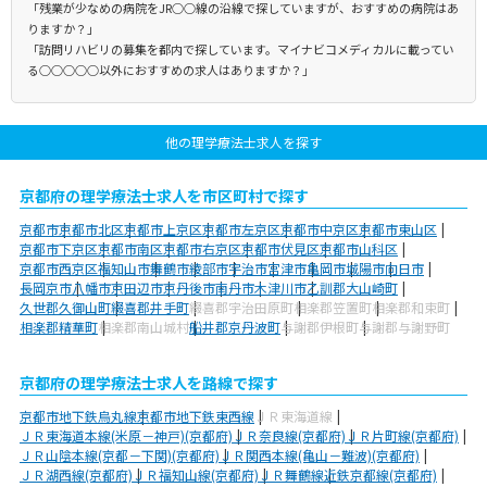
「残業が少なめの病院をJR○○線の沿線で探していますが、おすすめの病院はあ
りますか？」
「訪問リハビリの募集を都内で探しています。マイナビコメディカルに載ってい
る○○○○○以外におすすめの求人はありますか？」
他の理学療法士求人を探す
京都府の理学療法士求人を市区町村で探す
京都市
京都市北区
京都市上京区
京都市左京区
京都市中京区
京都市東山区
京都市下京区
京都市南区
京都市右京区
京都市伏見区
京都市山科区
京都市西京区
福知山市
舞鶴市
綾部市
宇治市
宮津市
亀岡市
城陽市
向日市
長岡京市
八幡市
京田辺市
京丹後市
南丹市
木津川市
乙訓郡大山崎町
久世郡久御山町
綴喜郡井手町
綴喜郡宇治田原町
相楽郡笠置町
相楽郡和束町
相楽郡精華町
相楽郡南山城村
船井郡京丹波町
与謝郡伊根町
与謝郡与謝野町
京都府の理学療法士求人を路線で探す
京都市地下鉄烏丸線
京都市地下鉄東西線
ＪＲ東海道線
ＪＲ東海道本線(米原－神戸)(京都府)
ＪＲ奈良線(京都府)
ＪＲ片町線(京都府)
ＪＲ山陰本線(京都－下関)(京都府)
ＪＲ関西本線(亀山－難波)(京都府)
ＪＲ湖西線(京都府)
ＪＲ福知山線(京都府)
ＪＲ舞鶴線
近鉄京都線(京都府)