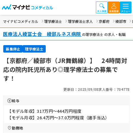
マイナビコメディカル
理学療法士
理学療法士求人
京都府
綾部市
医療法人綾冨士会 綾部ルネス病院
の理学療法士 の求人・転職
募集停止
理学療法士
【京都府／綾部市（JR舞鶴線）】 24時間対
応の院内託児所あり◎理学療法士の募集で
す！
更新日：2025/09/08
求人番号：704778
給与
【モデル年収】317万円〜444万円程度
【モデル月収】26.4万円〜37.0万円程度（諸手当込）
勤務地