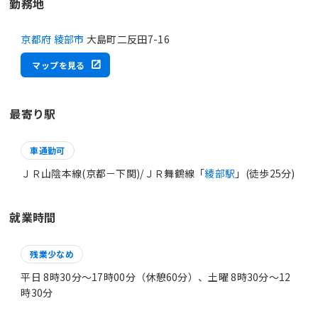
勤務地
京都府 綾部市
大島町二反田7-16
マップを見る
最寄り駅
車通勤可
ＪＲ山陰本線(京都－下関)/ＪＲ舞鶴線「
綾部駅
」(徒歩25分)
就業時間
残業少なめ
平日 8時30分〜17時00分（休憩60分）、土曜 8時30分〜12
時30分