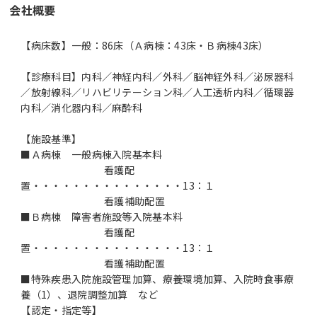
会社概要
【病床数】一般：86床（Ａ病棟：43床・Ｂ病棟43床）
【診療科目】内科／神経内科／外科／脳神経外科／泌尿器科
／放射線科／リハビリテーション科／人工透析内科／循環器
内科／消化器内科／麻酔科
【施設基準】
■Ａ病棟 一般病棟入院基本料
看護配
置・・・・・・・・・・・・・・・13：１
看護補助配置
■Ｂ病棟 障害者施設等入院基本料
看護配
置・・・・・・・・・・・・・・・13：１
看護補助配置
■特殊疾患入院施設管理加算、療養環境加算、入院時食事療
養（1）、退院調整加算 など
【認定・指定等】