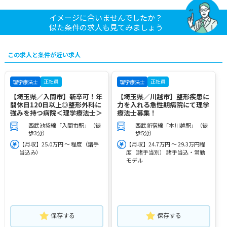
イメージに合いませんでしたか？
似た条件の求人も見てみましょう
この求人と条件が近い求人
正社員
正社員
理学療法士
理学療法士
【埼玉県／入間市】新卒可！年
【埼玉県／川越市】整形疾患に
間休日120日以上◎整形外科に
力を入れる急性期病院にて理学
強みを持つ病院＜理学療法士＞
療法士募集！
西武池袋線「入間市駅」（徒
西武新宿線「本川越駅」（徒
歩3分）
歩5分）
【月収】25.0万円 ～ 程度（諸手
【月収】24.7万円 ～ 29.3万円程
当込み）
度（諸手当別） 諸手当込・常勤
モデル
保存する
保存する