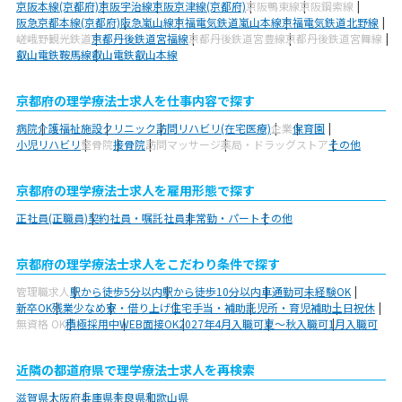
京阪本線(京都府)
京阪宇治線
京阪京津線(京都府)
京阪鴨東線
京阪鋼索線
阪急京都本線(京都府)
阪急嵐山線
京福電気鉄道嵐山本線
京福電気鉄道北野線
嵯峨野観光鉄道
京都丹後鉄道宮福線
京都丹後鉄道宮豊線
京都丹後鉄道宮舞線
叡山電鉄鞍馬線
叡山電鉄叡山本線
京都府の理学療法士求人を仕事内容で探す
病院
介護福祉施設
クリニック
訪問リハビリ(在宅医療)
企業
保育園
小児リハビリ
整骨院
接骨院
訪問マッサージ
薬局・ドラッグストア
その他
京都府の理学療法士求人を雇用形態で探す
正社員(正職員)
契約社員・嘱託社員
非常勤・パート
その他
京都府の理学療法士求人をこだわり条件で探す
管理職求人
駅から徒歩5分以内
駅から徒歩10分以内
車通勤可
未経験OK
新卒OK
残業少なめ
寮・借り上げ
住宅手当・補助
託児所・育児補助
土日祝休
無資格 OK
積極採用中
WEB面接OK
2027年4月入職可
夏～秋入職可
1月入職可
近隣の都道府県で理学療法士求人を再検索
滋賀県
大阪府
兵庫県
奈良県
和歌山県