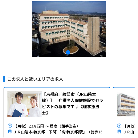
この求人と近いエリアの求人
【京都府／綾部市（JR山陰本
線）】 介護老人保健施設でセラ
ピストの募集です♪《理学療法
士》
【月収】23.8万円 ～ 程度（諸手当込）
【月収】
ＪＲ山陰本線(京都－下関)「高津(京都)駅」（徒歩16分）