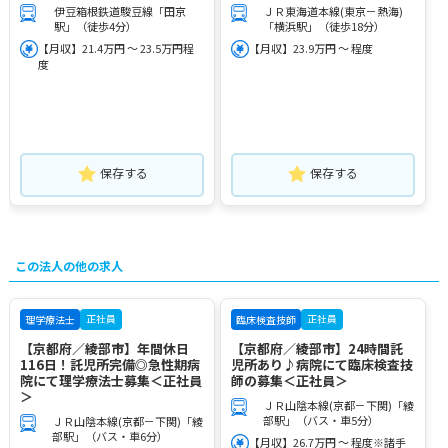
伊豆箱根鉄道駿豆線「田京
ＪＲ東海道本線(東京－熱海)
駅」（徒歩4分）
「横浜駅」（徒歩18分）
【月収】21.4万円 ～ 23.5万円程
【月収】23.9万円 ～ 程度
度
保存する
保存する
この法人の他の求人
正社員
正社員
理学療法士
臨床検査技師
【京都府／綾部市】年間休日
【京都府／綾部市】24時間託
116日！託児所完備◎急性期病
児所あり♪病院にて臨床検査技
院にて理学療法士募集＜正社員
師の募集＜正社員＞
＞
ＪＲ山陰本線(京都－下関)「綾
部駅」（バス・車5分）
ＪＲ山陰本線(京都－下関)「綾
部駅」（バス・車6分）
【月収】26.7万円 ～ 程度※諸手