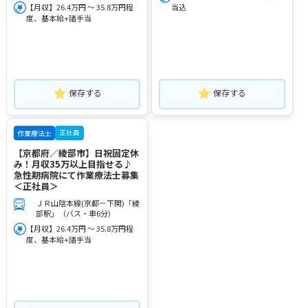
【月収】26.4万円 ～ 35.8万円程
当込
度、基本給+諸手当
保存する
保存する
正社員
作業療法士
【京都府／綾部市】日祝固定休
み！月収35万以上目指せる♪
急性期病院にて作業療法士募集
＜正社員＞
ＪＲ山陰本線(京都－下関)「綾
部駅」（バス・車6分）
【月収】26.4万円 ～ 35.8万円程
度、基本給+諸手当