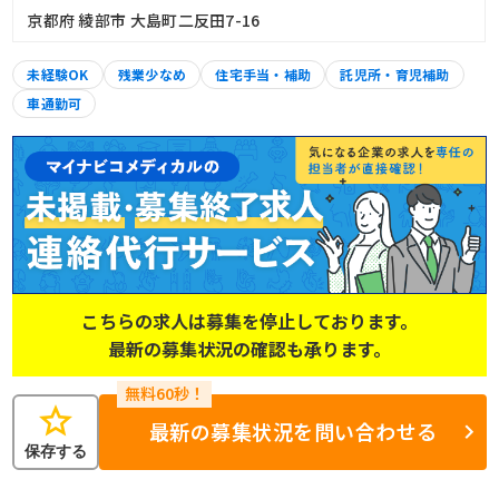
京都府 綾部市 大島町二反田7-16
未経験OK
残業少なめ
住宅手当・補助
託児所・育児補助
車通勤可
こちらの求人は募集を停止しております。
最新の募集状況の確認も承ります。
star
最新の募集状況を問い合わせる
保存する