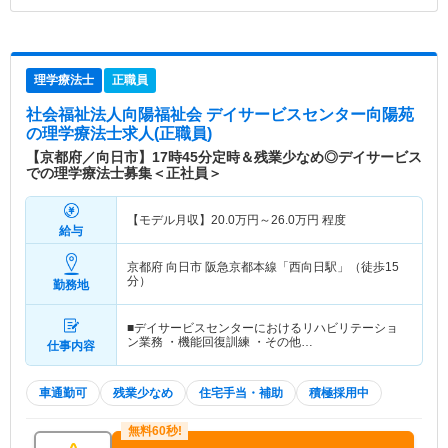
理学療法士
正職員
社会福祉法人向陽福祉会 デイサービスセンター向陽苑
の理学療法士求人(正職員)
【京都府／向日市】17時45分定時＆残業少なめ◎デイサービス
での理学療法士募集＜正社員＞
【モデル月収】
20.0
万円～
26.0
万円
程度
給与
京都府 向日市
阪急京都本線「西向日駅」（徒歩15
分）
勤務地
■デイサービスセンターにおけるリハビリテーショ
ン業務 ・機能回復訓練 ・その他…
仕事内容
車通勤可
残業少なめ
住宅手当・補助
積極採用中