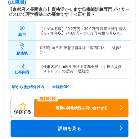
(正職員)
【京都府／長岡京市】資格活かせます◎機能訓練専門デイサー
ビスにて理学療法士の募集です！＜正社員＞
【モデル月収】
20.2
万円～
30.0
万円
程度※諸手当込
【モデル年収】
243
万円～
360
万円
程度※月収×12
給与
ヶ月
京都府 向日市
阪急京都本線「洛西口駅」（徒歩5
分）
勤務地
【仕事内容】 ■理学療法士業務全般 ・手技の提供
・ストレッチの提供 ・運動指…
仕事内容
駅から徒歩5分以内
未経験OK
最新の募集状況を問い合わせる
保存する
詳細を見る