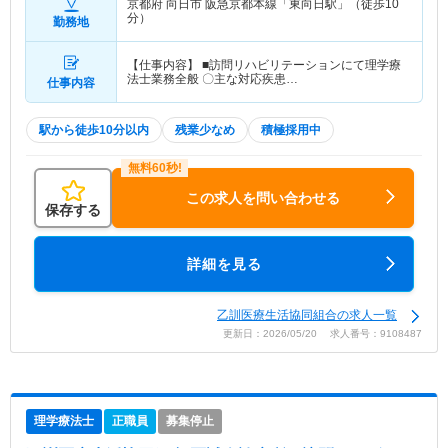
京都府 向日市
阪急京都本線「東向日駅」（徒歩10
分）
勤務地
【仕事内容】 ■訪問リハビリテーションにて理学療
法士業務全般 〇主な対応疾患…
仕事内容
駅から徒歩10分以内
残業少なめ
積極採用中
この求人を問い合わせる
保存する
詳細を見る
乙訓医療生活協同組合の求人一覧
更新日：2026/05/20 求人番号：9108487
理学療法士
正職員
募集停止