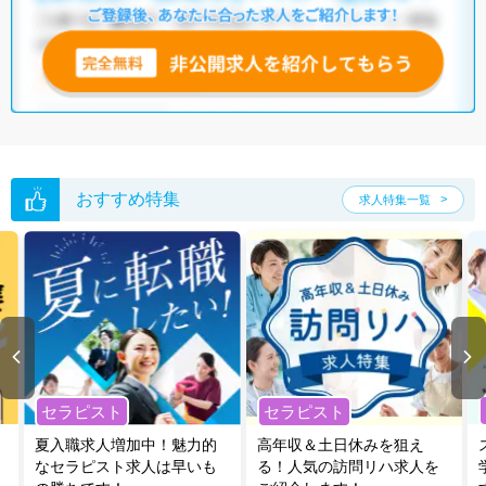
いただくか、お気軽にお問い合わせください。
全国の理学療法士求人
から検索いただくことも可能です。
無料転職支援サービス
にお申し込みいただくと、ご希望条件をヒアリン
グした上で求人をご提案いたします。
ご希望条件がまだ定まっていない方は
人気の希望条件をピックアップし
た求人特集
をぜひご活用ください。
転職支援の他、情報収集や募集状況の確認も、お気軽にご相談くださ
い。
おすすめ特集
求人特集一覧
セラピスト
セラピスト
夏入職求人増加中！魅力的
高年収＆土日休みを狙え
なセラピスト求人は早いも
る！人気の訪問リハ求人を