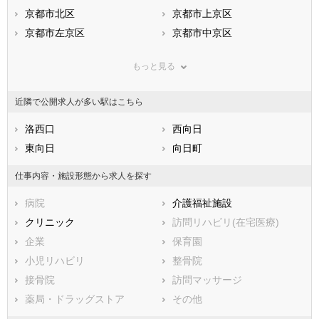
滋賀県
京都市北区
京都府
京都市上京区
大阪府
兵庫県
京都市左京区
奈良県
京都市中京区
和歌山県
鳥取県
京都市東山区
島根県
京都市下京区
岡山県
もっと見る
広島県
京都市南区
山口県
京都市右京区
徳島県
香川県
京都市伏見区
愛媛県
京都市山科区
高知県
近隣で公開求人が多い駅はこちら
福岡県
京都市西京区
佐賀県
長崎県
熊本県
市部
洛西口
大分県
西向日
宮崎県
鹿児島県
福知山市
東向日
沖縄県
舞鶴市
向日町
綾部市
宇治市
仕事内容・施設形態から求人を探す
宮津市
亀岡市
病院
介護福祉施設
城陽市
向日市
クリニック
訪問リハビリ(在宅医療)
長岡京市
八幡市
企業
保育園
京田辺市
京丹後市
小児リハビリ
整骨院
南丹市
木津川市
接骨院
訪問マッサージ
乙訓郡大山崎町
久世郡久御山町
薬局・ドラッグストア
その他
綴喜郡井手町
綴喜郡宇治田原町