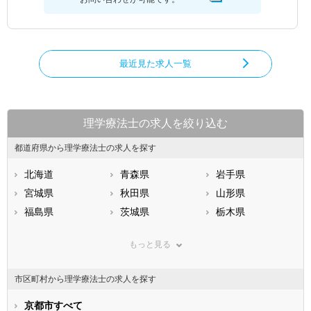
最近見た求人一覧
理学療法士の求人を絞り込む
都道府県から理学療法士の求人を探す
北海道
青森県
岩手県
宮城県
秋田県
山形県
福島県
茨城県
栃木県
群馬県
埼玉県
千葉県
もっと見る
東京都
神奈川県
新潟県
山梨県
長野県
富山県
市区町村から理学療法士の求人を探す
石川県
福井県
岐阜県
静岡県
京都市すべて
愛知県
三重県