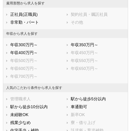
相楽郡笠置町
相楽郡和束町
雇用形態から求人を探す
相楽郡精華町
相楽郡南山城村
正社員(正職員)
契約社員・嘱託社員
船井郡京丹波町
与謝郡伊根町
非常勤・パート
その他
与謝郡与謝野町
年収から求人を探す
年収300万円～
年収350万円～
年収400万円～
年収450万円～
年収500万円～
年収550万円～
年収600万円～
年収650万円～
年収700万円～
人気のこだわり条件から求人を探す
管理職求人
駅から徒歩5分以内
駅から徒歩10分以内
車通勤可
未経験OK
新卒OK
残業少なめ
寮・借り上げ
住宅手当・補助
託児所・育児補助