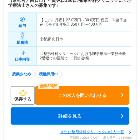
【京都府／向日市】年間休日130日♪整形外科クリニックにて理
学療法士さんの募集です♪
【モデル月収】
23.0
万円～
30.0
万円
程度 ※諸手当
込 【モデル年収】
350
万円～
400
万円
給与
京都府 向日市
勤務地
◇整形外科クリニックにおける理学療法士業務全般
2階建ての医院で、1階が診察…
仕事内容
残業少なめ
積極採用中
この求人を問い合わせる
保存する
詳細を見る
きただ整形外科クリニックの求人一覧
更新日：2026/07/07 求人番号：9739984