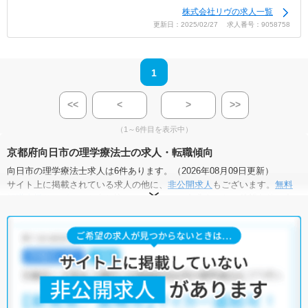
株式会社リヴの求人一覧
更新日：2025/02/27 求人番号：9058758
1
<<
<
>
>>
（1～6件目を表示中）
京都府向日市の理学療法士の求人・転職傾向
向日市の理学療法士求人は6件あります。（2026年08月09日更新）
サイト上に掲載されている求人の他に、
非公開求人
もございます。
無料
転職支援サービス
にお申し込みいただくと、全求人からご希望条件に合
う求人を提案させていただきます。
向日市の理学療法士求人では以下のような条件が人気です。
・
積極採用中
・
残業少なめ
・
住宅手当・補助あり
・
正社員(正職員)
・
クリニック
・
介護福祉施設
他の条件でも人気の求人がございますので、「こだわり条件」から検索