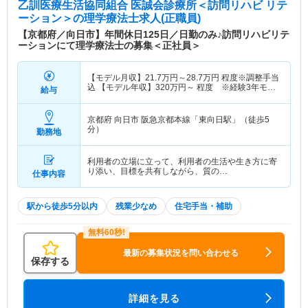
乙訓医療生活協同組合 医誠会診療所＜訪問リハビ リテ
ーション＞
の理学療法士求人(正職員)
【京都府／向日市】年間休日125日／日勤のみ♪訪問リハビリテ
ーションにて理学療法士の募集＜正社員＞
【モデル月収】
21.7
万円～
28.7
万円
程度※調整手当
込 【モデル年収】
320
万円～
程度 ※経験3年モデ
給与
ル
京都府 向日市
阪急京都本線「東向日駅」（徒歩5
分）
勤務地
利用者の立場に立って、利用者の生活や生き方に寄
り添い、目標を共有しながら、質の…
仕事内容
駅から徒歩5分以内
残業少なめ
住宅手当・補助
最新の募集状況を問い合わせる
保存する
詳細を見る