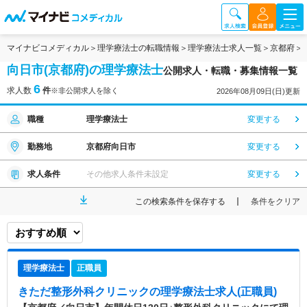
マイナビコメディカル
理学療法士の転職情報
理学療法士求人一覧
京都府
向日市(京都府)の理学療法士
公開求人・転職・募集情報一覧
6
求人数
件
※非公開求人を除く
2026年08月09日(日)更新
職種
理学療法士
変更する
勤務地
京都府向日市
変更する
求人条件
その他求人条件未設定
変更する
この検索条件を保存する
条件をクリア
理学療法士
正職員
きただ整形外科クリニック
の理学療法士求人(正職員)