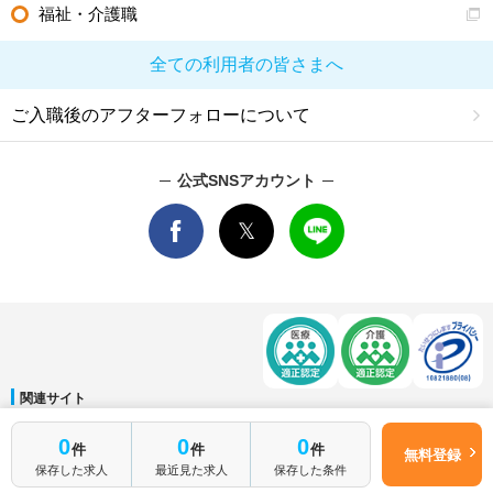
福祉・介護職
全ての利用者の皆さまへ
ご入職後のアフターフォローについて
公式SNSアカウント
関連サイト
マイナビDOCTOR
│
マイナビ看護師
│
マイナビ薬剤師
│
マイナビ保育士
0
0
0
件
件
件
運営会社
無料登録
保存した求人
最近見た求人
保存した条件
会社概要
│
ご利用規約
│
個人情報保護方針
│
サイトマップ
│
お問い合わせ