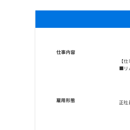
仕事内容
【仕
■リ
雇用形態
正社