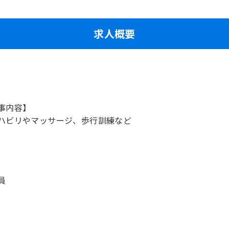
求人概要
事内容】
ハビリやマッサージ、歩行訓練など
員