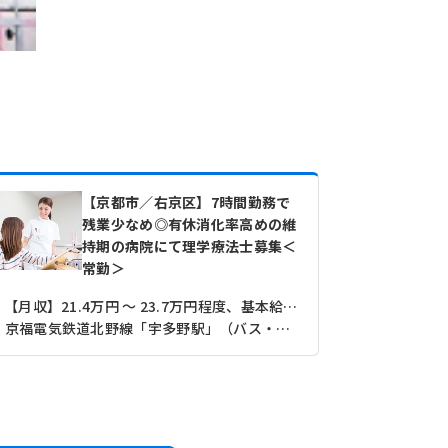
【京都市／右京区】7時間勤務で
残業少なめ◎有休消化率高めの維
持期の病院にて理学療法士募集＜
常勤＞
【月収】21.4万円 ～ 23.7万円程度、基本給+諸手当
京福電気鉄道北野線「宇多野駅」（バス・車9分）
【月収】23