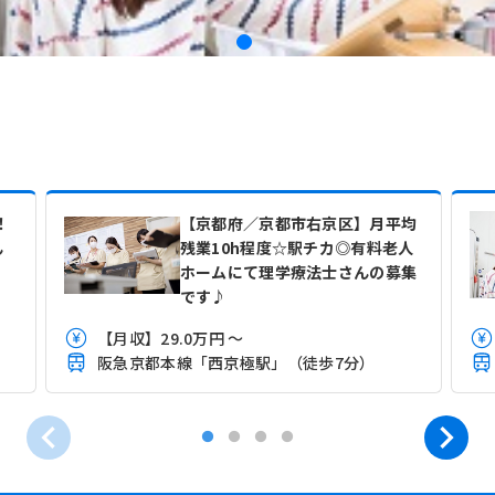
！
【京都府／京都市右京区】月平均
ん
残業10h程度☆駅チカ◎有料老人
ホームにて理学療法士さんの募集
です♪
【月収】29.0万円 ～
阪急京都本線「西京極駅」（徒歩7分）