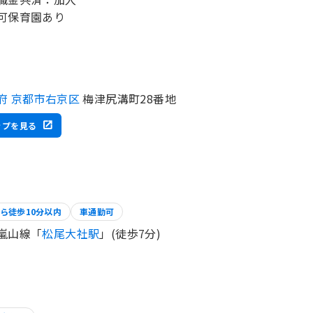
府 京都市右京区
梅津尻溝町28番地
ップを見る
ら徒歩10分以内
車通勤可
嵐山線「
松尾大社駅
」(徒歩7分)