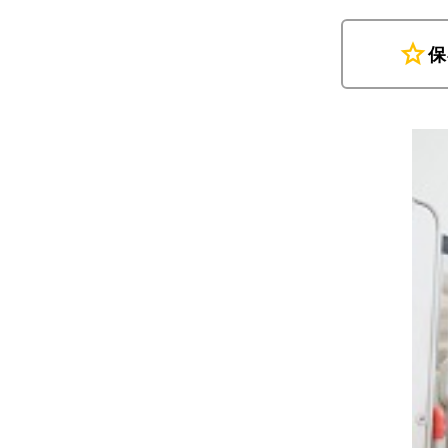
star
保