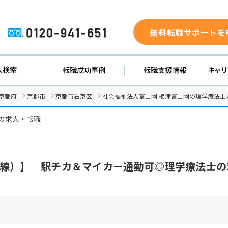
無料転職サポートを
0120-941-651
ド
求人検索
転職成功事例
転職支
京都府
京都市
京都市右京区
社会福祉法人富士園 梅津富士園の理学療法士
の求人・転職
線）】 駅チカ＆マイカー通勤可◎理学療法士の