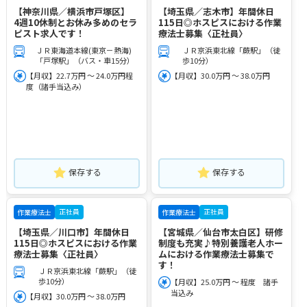
【神奈川県／横浜市戸塚区】
【埼玉県／志木市】年間休日
4週10休制とお休み多めのセラ
115日◎ホスピスにおける作業
ピスト求人です！
療法士募集〈正社員〉
ＪＲ東海道本線(東京－熱海)
ＪＲ京浜東北線「蕨駅」（徒
「戸塚駅」（バス・車15分）
歩10分）
【月収】22.7万円 ～ 24.0万円程
【月収】30.0万円 ～ 38.0万円
度（諸手当込み）
保存する
保存する
正社員
正社員
作業療法士
作業療法士
【埼玉県／川口市】年間休日
【宮城県／仙台市太白区】研修
115日◎ホスピスにおける作業
制度も充実♪特別養護老人ホー
療法士募集〈正社員〉
ムにおける作業療法士募集で
す！
ＪＲ京浜東北線「蕨駅」（徒
歩10分）
【月収】25.0万円 ～ 程度 諸手
当込み
【月収】30.0万円 ～ 38.0万円