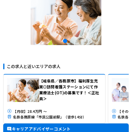
この求人と近いエリアの求人
【岐阜県／各務原市】福利厚生充
実◎訪問看護ステーションにて作
業療法士(OT)の募集です！＜正社
員＞
【月収】28.4万円 ～
【その他】
名鉄各務原線「市民公園前駅」（徒歩14分）
名鉄各務
キャリアアドバイザーコメント