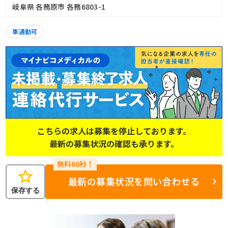
岐阜県 各務原市 各務6803-1
車通勤可
こちらの求人は募集を停止しております。
最新の募集状況の確認も承ります。
star
最新の募集状況を問い合わせる
保存する