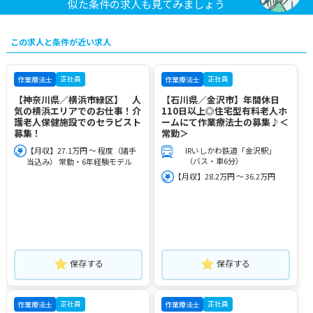
似た条件の求人も見てみましょう
この求人と条件が近い求人
正社員
正社員
作業療法士
作業療法士
【神奈川県／横浜市緑区】 人
【石川県／金沢市】年間休日
気の横浜エリアでのお仕事！介
110日以上◎住宅型有料老人ホ
護老人保健施設でのセラピスト
ームにて作業療法士の募集♪＜
募集！
常勤＞
【月収】27.1万円 ～ 程度（諸手
IRいしかわ鉄道「金沢駅」
（バス・車6分）
当込み） 常勤・6年経験モデル
【月収】28.2万円 ～ 36.2万円
保存する
保存する
正社員
正社員
作業療法士
作業療法士