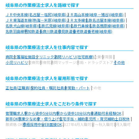
岐阜県の作業療法士求人を路線で探す
ＪＲ中央本線(名古屋－塩尻)(岐阜県)
ＪＲ高山本線(岐阜－猪谷)(岐阜県)
ＪＲ東海道本線(熱海－米原)(岐阜県)
ＪＲ太多線
名鉄名古屋本線(岐阜県)
名鉄犬山線(岐阜県)
名鉄広見線(岐阜県)
名鉄竹鼻線
名鉄各務原線(岐阜県)
名鉄羽島線
明知鉄道
長良川鉄道
樽見鉄道
養老鉄道養老線(岐阜県)
岐阜県の作業療法士求人を仕事内容で探す
病院
介護福祉施設
クリニック
訪問リハビリ(在宅医療)
企業
保育園
小児リハビリ
整骨院
接骨院
訪問マッサージ
薬局・ドラッグストア
その他
岐阜県の作業療法士求人を雇用形態で探す
正社員(正職員)
契約社員・嘱託社員
非常勤・パート
その他
岐阜県の作業療法士求人をこだわり条件で探す
管理職求人
駅から徒歩5分以内
駅から徒歩10分以内
車通勤可
未経験OK
新卒OK
残業少なめ
寮・借り上げ
住宅手当・補助
託児所・育児補助
土日祝休
無資格 OK
積極採用中
WEB面接OK
2027年4月入職可
夏～秋入職可
1月入職可