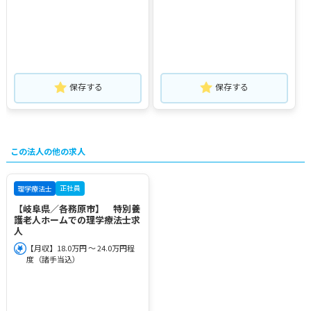
保存する
保存する
この法人の他の求人
正社員
理学療法士
【岐阜県／各務原市】 特別養
護老人ホームでの理学療法士求
人
【月収】18.0万円 ～ 24.0万円程
度（諸手当込）