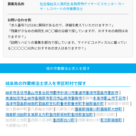
募集先名称
社会福祉法人清洞会 各務原市デイサービスセンター カー
サ・レスペートの作業療法士
お問い合わせ例
「求人番号712518に興味があるので、詳細を教えていただけますか？」
「残業が少なめの病院をJR○○線の沿線で探していますが、おすすめの病院はあ
りますか？」
「訪問リハビリの募集を都内で探しています。マイナビコメディカルに載ってい
る○○○○○以外におすすめの求人はありますか？」
他の作業療法士求人を探す
岐阜県の作業療法士求人を市区町村で探す
岐阜市
大垣市
高山市
多治見市
関市
中津川市
美濃市
瑞浪市
羽島市
恵那市
美濃加茂市
土岐市
各務原市
可児市
山県市
瑞穂市
飛騨市
本巣市
郡上市
下呂市
海津市
羽島郡岐南町
羽島郡笠松町
養老郡養老町
不破郡垂井町
不破郡関ケ原町
安八郡神戸町
安八郡輪之内町
安八郡安八町
揖斐郡揖斐川町
揖斐郡大野町
揖斐郡池田町
本巣郡北方町
加茂郡坂祝町
加茂郡富加町
加茂郡川辺町
加茂郡七宗町
加茂郡八百津町
加茂郡白川町
加茂郡東白川村
可児郡御嵩町
大野郡白川村