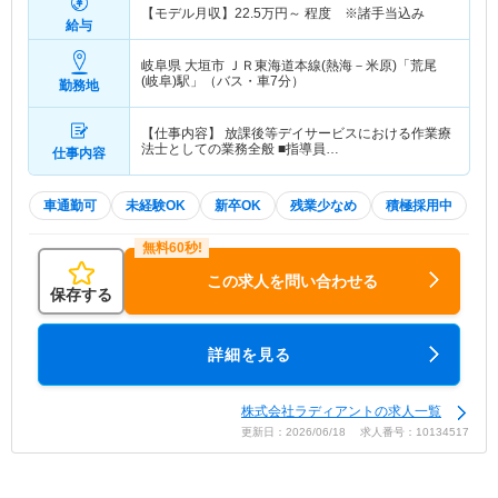
【モデル月収】
22.5
万円～
程度 ※諸手当込み
給与
岐阜県 大垣市
ＪＲ東海道本線(熱海－米原)「荒尾
(岐阜)駅」（バス・車7分）
勤務地
【仕事内容】 放課後等デイサービスにおける作業療
法士としての業務全般 ■指導員…
仕事内容
車通勤可
未経験OK
新卒OK
残業少なめ
積極採用中
この求人を問い合わせる
保存する
詳細を見る
株式会社ラディアントの求人一覧
更新日：2026/06/18 求人番号：10134517