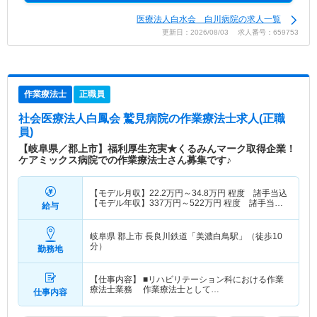
医療法人白水会 白川病院の求人一覧
更新日：2026/08/03 求人番号：659753
作業療法士
正職員
社会医療法人白鳳会 鷲見病院
の作業療法士求人(正職
員)
【岐阜県／郡上市】福利厚生充実★くるみんマーク取得企業！
ケアミックス病院での作業療法士さん募集です♪
【モデル月収】
22.2
万円～
34.8
万円
程度 諸手当込
【モデル年収】
337
万円～
522
万円
程度 諸手当・
給与
賞与込
岐阜県 郡上市
長良川鉄道「美濃白鳥駅」（徒歩10
分）
勤務地
【仕事内容】 ■リハビリテーション科における作業
療法士業務 作業療法士として…
仕事内容