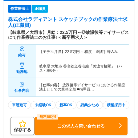
作業療法士
正職員
株式会社ラディアント スケッチブック
の作業療法士求
人(正職員)
【岐阜県／大垣市】月給：22.5万円～◎放課後等デイサービス
にて作業療法士のお仕事♪＜新卒用求人＞
【モデル月収】
22.5
万円～
程度 ※諸手当込み
給与
岐阜県 大垣市
養老鉄道養老線「美濃青柳駅」（バ
ス・車6分）
勤務地
【仕事内容】 放課後等デイサービスにおける作業療
法士としての業務全般 ■指導員…
仕事内容
車通勤可
未経験OK
新卒OK
残業少なめ
積極採用中
この求人を問い合わせる
保存する