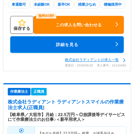
車通勤可
未経験OK
新卒OK
残業少なめ
積極採用中
この求人を問い合わせる
保存する
詳細を見る
株式会社ラディアントの求人一覧
更新日：2026/06/18 求人番号：10134460
作業療法士
正職員
株式会社ラディアント ラディアントスマイル
の作業療
法士求人(正職員)
【岐阜県／大垣市】月給：22.5万円～◎放課後等デイサービス
にて作業療法士のお仕事♪＜新卒用求人＞
【モデル月収】
22.5
万円～
程度 ※諸手当込み