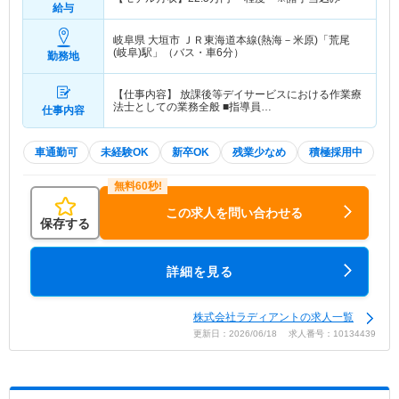
給与
岐阜県 大垣市
ＪＲ東海道本線(熱海－米原)「荒尾
(岐阜)駅」（バス・車6分）
勤務地
【仕事内容】 放課後等デイサービスにおける作業療
法士としての業務全般 ■指導員…
仕事内容
車通勤可
未経験OK
新卒OK
残業少なめ
積極採用中
この求人を問い合わせる
保存する
詳細を見る
株式会社ラディアントの求人一覧
更新日：2026/06/18 求人番号：10134439