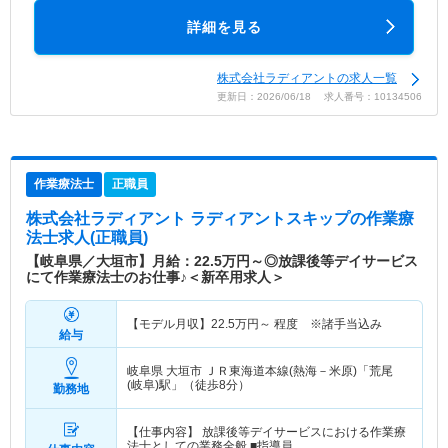
詳細を見る
株式会社ラディアントの求人一覧
更新日：2026/06/18 求人番号：10134506
作業療法士
正職員
株式会社ラディアント ラディアントスキップ
の作業療
法士求人(正職員)
【岐阜県／大垣市】月給：22.5万円～◎放課後等デイサービス
にて作業療法士のお仕事♪＜新卒用求人＞
【モデル月収】
22.5
万円～
程度 ※諸手当込み
給与
岐阜県 大垣市
ＪＲ東海道本線(熱海－米原)「荒尾
(岐阜)駅」（徒歩8分）
勤務地
【仕事内容】 放課後等デイサービスにおける作業療
法士としての業務全般 ■指導員…