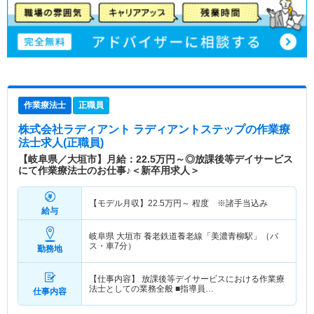
作業療法士
正職員
株式会社ラディアント ラディアントステップ
の作業療
法士求人(正職員)
【岐阜県／大垣市】月給：22.5万円～◎放課後等デイサービス
にて作業療法士のお仕事♪＜新卒用求人＞
【モデル月収】
22.5
万円～
程度 ※諸手当込み
給与
岐阜県 大垣市
養老鉄道養老線「美濃青柳駅」（バ
ス・車7分）
勤務地
【仕事内容】 放課後等デイサービスにおける作業療
法士としての業務全般 ■指導員…
仕事内容