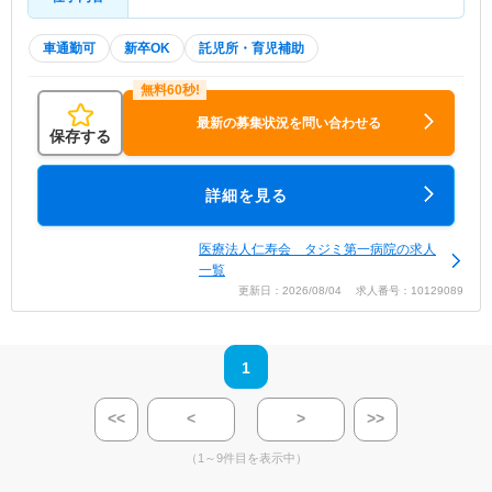
車通勤可
新卒OK
託児所・育児補助
最新の募集状況を問い合わせる
保存する
詳細を見る
医療法人仁寿会 タジミ第一病院の求人
一覧
更新日：2026/08/04 求人番号：10129089
1
<<
<
>
>>
（1～9件目を表示中）