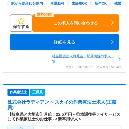
駅から徒歩10分以内
車通勤可
未経験OK
新卒OK
残業少な
この求人を問い合わせる
保存する
詳細を見る
社会医療法人白鳳会 鷲見病院の求人一
覧
更新日：2026/07/07 求人番号：542425
作業療法士
正職員
株式会社ラディアント スカイ
の作業療法士求人(正職
員)
【岐阜県／大垣市】月給：22.5万円～◎放課後等デイサービス
にて作業療法士のお仕事♪＜新卒用求人＞