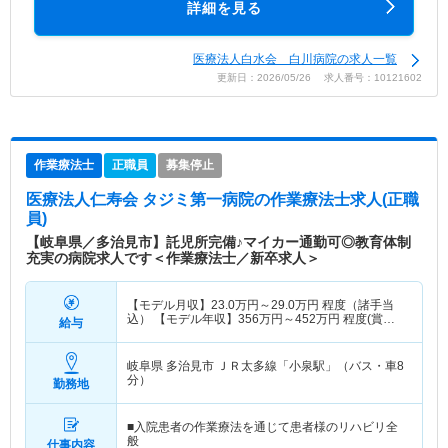
詳細を見る
医療法人白水会 白川病院の求人一覧
更新日：2026/05/26 求人番号：10121602
作業療法士
正職員
募集停止
医療法人仁寿会 タジミ第一病院
の作業療法士求人(正職
員)
【岐阜県／多治見市】託児所完備♪マイカー通勤可◎教育体制
充実の病院求人です＜作業療法士／新卒求人＞
【モデル月収】
23.0
万円～
29.0
万円
程度（諸手当
込） 【モデル年収】
356
万円～
452
万円
程度(賞与
給与
込)
岐阜県 多治見市
ＪＲ太多線「小泉駅」（バス・車8
分）
勤務地
■入院患者の作業療法を通じて患者様のリハビリ全
般
仕事内容