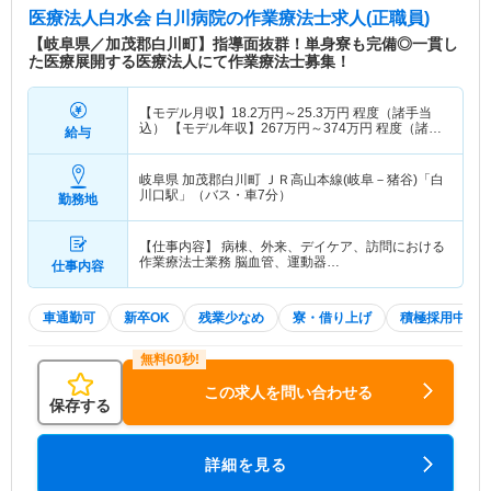
医療法人白水会 白川病院
の作業療法士求人(正職員)
【岐阜県／加茂郡白川町】指導面抜群！単身寮も完備◎一貫し
た医療展開する医療法人にて作業療法士募集！
【モデル月収】
18.2
万円～
25.3
万円
程度（諸手当
込） 【モデル年収】
267
万円～
374
万円
程度（諸手
給与
当込）
岐阜県 加茂郡白川町
ＪＲ高山本線(岐阜－猪谷)「白
川口駅」（バス・車7分）
勤務地
【仕事内容】 病棟、外来、デイケア、訪問における
作業療法士業務 脳血管、運動器…
仕事内容
車通勤可
新卒OK
残業少なめ
寮・借り上げ
積極採用中
この求人を問い合わせる
保存する
詳細を見る