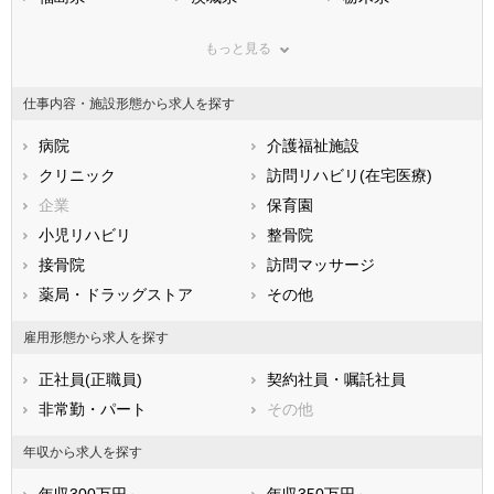
群馬県
埼玉県
千葉県
もっと見る
東京都
神奈川県
新潟県
山梨県
長野県
富山県
仕事内容・施設形態から求人を探す
石川県
福井県
岐阜県
静岡県
病院
愛知県
介護福祉施設
三重県
滋賀県
クリニック
京都府
訪問リハビリ(在宅医療)
大阪府
兵庫県
企業
奈良県
保育園
和歌山県
鳥取県
小児リハビリ
島根県
整骨院
岡山県
広島県
接骨院
山口県
訪問マッサージ
徳島県
香川県
薬局・ドラッグストア
愛媛県
その他
高知県
福岡県
佐賀県
長崎県
雇用形態から求人を探す
熊本県
大分県
宮崎県
正社員(正職員)
契約社員・嘱託社員
鹿児島県
沖縄県
非常勤・パート
その他
年収から求人を探す
年収300万円～
年収350万円～