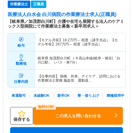
作業療法士
正職員
医療法人白水会 白川病院
の作業療法士求人(正職員)
【岐阜県／加茂郡白川町】介護や在宅も展開する法人のケアミ
ックス型病院にて作業療法士募集＜新卒用求人＞
【モデル月収】
18.2
万円～
程度（諸手当込） 【モ
デル年収】
267
万円～
程度（諸手当込）
給与
岐阜県 加茂郡白川町
ＪＲ高山本線(岐阜－猪谷)「白
川口駅」（バス・車7分）
勤務地
【仕事内容】 病棟、外来、デイケア、訪問における
作業療法士業務 脳血管、運動器…
仕事内容
車通勤可
未経験OK
新卒OK
寮・借り上げ
積極採用中
この求人を問い合わせる
保存する