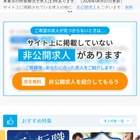
本巣市の作業療法士求人は3件あります。（2026年08月07日更新）
サイト上に掲載されている求人の他に、
非公開求人
もございます。
無料
転職支援サービス
にお申し込みいただくと、全求人からご希望条件に合
う求人を提案させていただきます。
本巣市の作業療法士求人では以下のような条件が人気です。
・
土日祝休
・
積極採用中
・
残業少なめ
・
正社員(正職員)
・
介護福
祉施設
・
訪問リハビリ(在宅医療)
他の条件でも人気の求人がございますので、「こだわり条件」から検索
いただくか、お気軽にお問い合わせください。
全国の作業療法士求人
から検索いただくことも可能です。
無料転職支援サービス
にお申し込みいただくと、ご希望条件をヒアリン
グした上で求人をご提案いたします。
ご希望条件がまだ定まっていない方は
人気の希望条件をピックアップし
た求人特集
をぜひご活用ください。
転職支援の他、情報収集や募集状況の確認も、お気軽にご相談くださ
い。
おすすめ特集
求人特集一覧