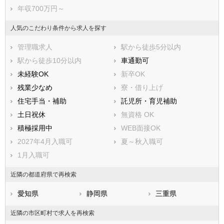
年収700万円～
人気のこだわり条件から求人を探す
管理職求人
駅から徒歩5分以内
駅から徒歩10分以内
車通勤可
未経験OK
新卒OK
残業少なめ
寮・借り上げ
住宅手当・補助
託児所・育児補助
土日祝休
無資格 OK
積極採用中
WEB面接OK
2027年4月入職可
夏～秋入職可
1月入職可
近隣の都道府県で再検索
愛知県
静岡県
三重県
近隣の市区町村で求人を再検索