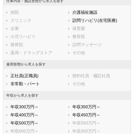
仕事内容・施設形態から求人を探す
海津市
羽島郡岐南町
病院
介護福祉施設
羽島郡笠松町
養老郡養老町
クリニック
訪問リハビリ(在宅医療)
不破郡垂井町
不破郡関ケ原町
企業
保育園
安八郡神戸町
安八郡輪之内町
小児リハビリ
整骨院
安八郡安八町
揖斐郡揖斐川町
接骨院
訪問マッサージ
揖斐郡大野町
揖斐郡池田町
薬局・ドラッグストア
その他
本巣郡北方町
加茂郡坂祝町
加茂郡富加町
加茂郡川辺町
雇用形態から求人を探す
加茂郡七宗町
加茂郡八百津町
正社員(正職員)
契約社員・嘱託社員
加茂郡白川町
加茂郡東白川村
非常勤・パート
その他
可児郡御嵩町
大野郡白川村
年収から求人を探す
年収300万円～
年収350万円～
年収400万円～
年収450万円～
年収500万円～
年収550万円～
年収600万円～
年収650万円～