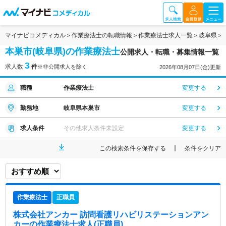
マイナビコメディカル
作業療法士の転職情報
作業療法士求人一覧
岐阜県
本巣市(岐阜県)の作業療法士
公開求人・転職・募集情報一覧
3
求人数
件
※非公開求人を除く
2026年08月07日(金)更新
職種
作業療法士
変更する
勤務地
岐阜県本巣市
変更する
求人条件
その他求人条件未設定
変更する
この検索条件を保存する
条件をクリア
作業療法士
正職員
株式会社アンカー 訪問看護リハビリステーションアン
カー
の作業療法士求人(正職員)