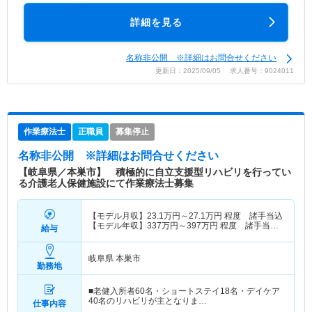
詳細を見る
名称非公開 ※詳細はお問合せください
更新日：2025/09/05 求人番号：9024011
作業療法士
正職員
募集停止
名称非公開
※詳細はお問合せください
【岐阜県／本巣市】 積極的に自立支援型リハビリを行ってい
る介護老人保健施設にて作業療法士募集
【モデル月収】
23.1
万円～
27.1
万円
程度 諸手当込
【モデル年収】
337
万円～
397
万円
程度 諸手当・
給与
賞与込
岐阜県 本巣市
勤務地
■老健入所者60名・ショートステイ18名・デイケア
40名のリハビリが主となりま…
仕事内容