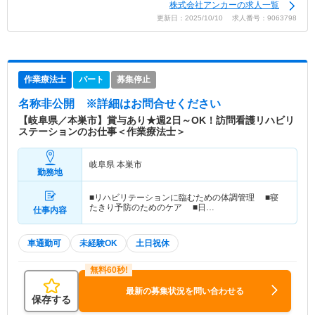
株式会社アンカーの求人一覧
更新日：2025/10/10 求人番号：9063798
作業療法士
パート
募集停止
名称非公開
※詳細はお問合せください
【岐阜県／本巣市】賞与あり★週2日～OK！訪問看護リハビリ
ステーションのお仕事＜作業療法士＞
岐阜県 本巣市
勤務地
■リハビリテーションに臨むための体調管理 ■寝
たきり予防のためのケア ■日…
仕事内容
車通勤可
未経験OK
土日祝休
最新の募集状況を問い合わせる
保存する