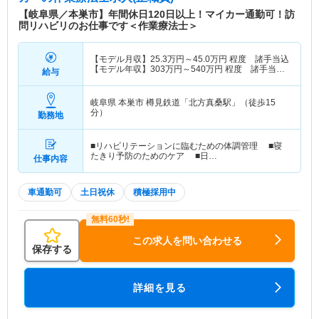
【岐阜県／本巣市】年間休日120日以上！マイカー通勤可！訪
問リハビリのお仕事です＜作業療法士＞
【モデル月収】
25.3
万円～
45.0
万円
程度 諸手当込
【モデル年収】
303
万円～
540
万円
程度 諸手当
給与
込・別途賞与支給
岐阜県 本巣市
樽見鉄道「北方真桑駅」（徒歩15
分）
勤務地
■リハビリテーションに臨むための体調管理 ■寝
たきり予防のためのケア ■日…
仕事内容
車通勤可
土日祝休
積極採用中
この求人を問い合わせる
保存する
詳細を見る