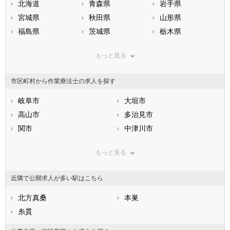
北海道
青森県
岩手県
宮城県
秋田県
山形県
福島県
茨城県
栃木県
群馬県
埼玉県
千葉県
もっと見る
東京都
神奈川県
新潟県
山梨県
長野県
富山県
市区町村から作業療法士の求人を探す
石川県
福井県
岐阜県
静岡県
岐阜市
愛知県
大垣市
三重県
滋賀県
高山市
京都府
多治見市
大阪府
兵庫県
関市
奈良県
中津川市
和歌山県
鳥取県
美濃市
島根県
瑞浪市
岡山県
もっと見る
広島県
羽島市
山口県
恵那市
徳島県
香川県
美濃加茂市
愛媛県
土岐市
高知県
近隣で公開求人が多い駅はこちら
福岡県
各務原市
佐賀県
可児市
長崎県
熊本県
山県市
北方真桑
大分県
瑞穂市
本巣
宮崎県
鹿児島県
飛騨市
糸貫
沖縄県
本巣市
郡上市
下呂市