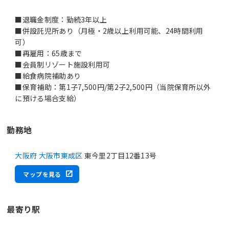
■退職金制度：勤続3年以上
■併設託児所あり（月極・2歳以上利用可能、24時間利用
可）
■再雇用：65歳まで
■会員制リゾート施設利用可
■給食病院補助あり
■保育補助：第1子7,500円/第2子2,500円（当院保育所以外
勤務地
大阪府 大阪市東成区
東今里2丁目12番13号
マップを見る
最寄り駅