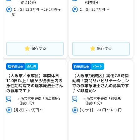
（徒歩10分）
（徒歩8分）
【月収】22.2万円 ～ 29.0万円程
【月収】25.7万円 ～
度
保存する
保存する
正社員
パート
理学療法士
作業療法士
【大阪市／東成区】年間休日
【大阪市/東成区】実働7.5時間
110日以上！駅から徒歩圏内の
勤務！訪問リハビリテーション
急性期病院での理学療法士さん
での作業療法士さんの募集です
の募集です♪
♪＜非常勤＞
大阪市営中央線「深江橋駅」
大阪市営中央線「緑橋駅」
（徒歩8分）
（徒歩10分）
【月収】25.7万円 ～
【その他】1200円 ～ 4500円