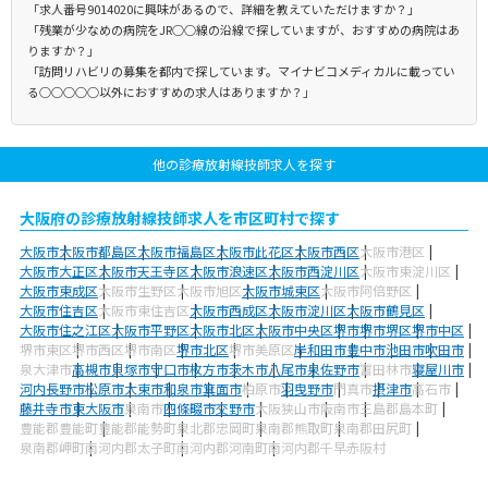
「求人番号9014020に興味があるので、詳細を教えていただけますか？」
「残業が少なめの病院をJR○○線の沿線で探していますが、おすすめの病院はあ
りますか？」
「訪問リハビリの募集を都内で探しています。マイナビコメディカルに載ってい
る○○○○○以外におすすめの求人はありますか？」
他の診療放射線技師求人を探す
大阪府の診療放射線技師求人を市区町村で探す
大阪市
大阪市都島区
大阪市福島区
大阪市此花区
大阪市西区
大阪市港区
大阪市大正区
大阪市天王寺区
大阪市浪速区
大阪市西淀川区
大阪市東淀川区
大阪市東成区
大阪市生野区
大阪市旭区
大阪市城東区
大阪市阿倍野区
大阪市住吉区
大阪市東住吉区
大阪市西成区
大阪市淀川区
大阪市鶴見区
大阪市住之江区
大阪市平野区
大阪市北区
大阪市中央区
堺市
堺市堺区
堺市中区
堺市東区
堺市西区
堺市南区
堺市北区
堺市美原区
岸和田市
豊中市
池田市
吹田市
泉大津市
高槻市
貝塚市
守口市
枚方市
茨木市
八尾市
泉佐野市
富田林市
寝屋川市
河内長野市
松原市
大東市
和泉市
箕面市
柏原市
羽曳野市
門真市
摂津市
高石市
藤井寺市
東大阪市
泉南市
四條畷市
交野市
大阪狭山市
阪南市
三島郡島本町
豊能郡豊能町
豊能郡能勢町
泉北郡忠岡町
泉南郡熊取町
泉南郡田尻町
泉南郡岬町
南河内郡太子町
南河内郡河南町
南河内郡千早赤阪村