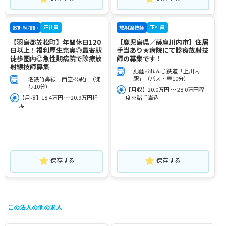
正社員
正社員
放射線技師
放射線技師
【羽島郡笠松町】年間休日120
【鹿児島県／薩摩川内市】住居
日以上！福利厚生充実◎最寄駅
手当あり★病院にて診療放射技
徒歩圏内◎急性期病院で診療放
師の募集です！
射線技師募集
肥薩おれんじ鉄道「上川内
駅」（バス・車10分）
名鉄竹鼻線「西笠松駅」（徒
歩10分）
【月収】20.0万円 ～ 28.0万円程
【月収】18.4万円 ～ 20.9万円程
度※諸手当込
度
保存する
保存する
この法人の他の求人