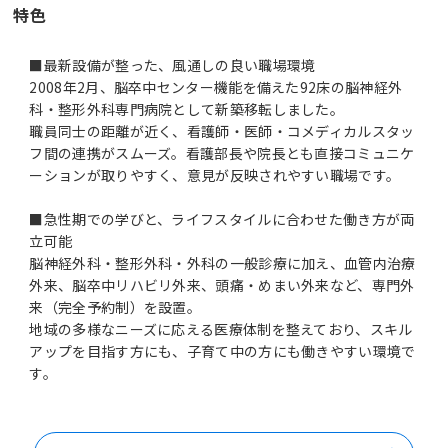
特色
■最新設備が整った、風通しの良い職場環境
2008年2月、脳卒中センター機能を備えた92床の脳神経外
科・整形外科専門病院として新築移転しました。
職員同士の距離が近く、看護師・医師・コメディカルスタッ
フ間の連携がスムーズ。看護部長や院長とも直接コミュニケ
ーションが取りやすく、意見が反映されやすい職場です。
■急性期での学びと、ライフスタイルに合わせた働き方が両
立可能
脳神経外科・整形外科・外科の一般診療に加え、血管内治療
外来、脳卒中リハビリ外来、頭痛・めまい外来など、専門外
来（完全予約制）を設置。
地域の多様なニーズに応える医療体制を整えており、スキル
アップを目指す方にも、子育て中の方にも働きやすい環境で
す。