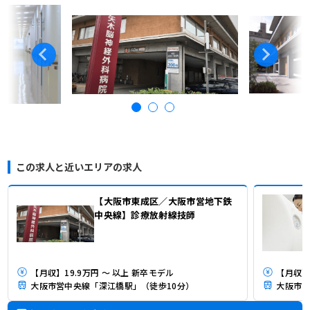
この求人と近いエリアの求人
【大阪市東成区／大阪市営地下鉄
中央線】診療放射線技師
【月収】19.9万円 ～ 以上 新卒モデル
【月収】
大阪市営中央線「深江橋駅」（徒歩10分）
大阪市営