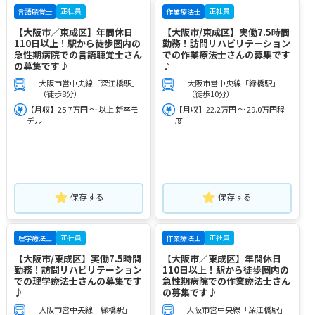
正社員
正社員
言語聴覚士
作業療法士
【大阪市／東成区】年間休日
【大阪市/東成区】実働7.5時間
110日以上！駅から徒歩圏内の
勤務！訪問リハビリテーション
急性期病院での言語聴覚士さん
での作業療法士さんの募集です
の募集です♪
♪
大阪市営中央線「深江橋駅」
大阪市営中央線「緑橋駅」
（徒歩8分）
（徒歩10分）
【月収】25.7万円 ～ 以上 新卒モ
【月収】22.2万円 ～ 29.0万円程
デル
度
保存する
保存する
正社員
正社員
理学療法士
作業療法士
【大阪市/東成区】実働7.5時間
【大阪市／東成区】年間休日
勤務！訪問リハビリテーション
110日以上！駅から徒歩圏内の
での理学療法士さんの募集です
急性期病院での作業療法士さん
♪
の募集です♪
大阪市営中央線「緑橋駅」
大阪市営中央線「深江橋駅」