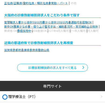
正社員(正職員)
契約社員・嘱託社員
非常勤・パート
その他
大阪府の診療放射線技師求人をこだわり条件で探す
管理職求人
駅から徒歩5分以内
駅から徒歩10分以内
車通勤可
未経験OK
新卒OK
残業少なめ
寮・借り上げ
住宅手当・補助
託児所・育児補助
土日祝休
無資格 OK
積極採用中
WEB面接OK
2027年4月入職可
夏～秋入職可
1月入職可
近隣の都道府県で診療放射線技師求人を再検索
滋賀県
京都府
兵庫県
奈良県
和歌山県
診療放射線技師の求人をすべて見る
専門サイト
理学療法士（PT）