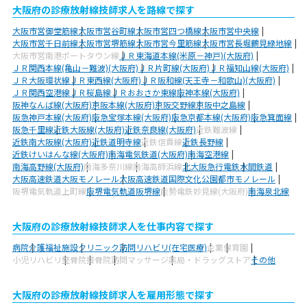
大阪府の診療放射線技師求人を路線で探す
大阪市営御堂筋線
大阪市営谷町線
大阪市営四つ橋線
大阪市営中央線
大阪市営千日前線
大阪市営堺筋線
大阪市営今里筋線
大阪市営長堀鶴見緑地線
大阪市営南港ポートタウン線
ＪＲ東海道本線(米原－神戸)(大阪府)
ＪＲ関西本線(亀山－難波)(大阪府)
ＪＲ片町線(大阪府)
ＪＲ福知山線(大阪府)
ＪＲ大阪環状線
ＪＲ東西線(大阪府)
ＪＲ阪和線(天王寺－和歌山)(大阪府)
ＪＲ関西空港線
ＪＲ桜島線
ＪＲおおさか東線
阪神本線(大阪府)
阪神なんば線(大阪府)
京阪本線(大阪府)
京阪交野線
京阪中之島線
阪急神戸本線(大阪府)
阪急宝塚本線(大阪府)
阪急京都本線(大阪府)
阪急箕面線
阪急千里線
近鉄大阪線(大阪府)
近鉄奈良線(大阪府)
近鉄難波線
近鉄南大阪線(大阪府)
近鉄道明寺線
近鉄信貴線
近鉄長野線
近鉄けいはんな線(大阪府)
南海電気鉄道(大阪府)
南海空港線
南海高野線(大阪府)
南海多奈川線
南海高師浜線
北大阪急行電鉄
水間鉄道
大阪高速鉄道大阪モノレール
大阪高速鉄道国際文化公園都市モノレール
阪堺電気軌道上町線
阪堺電気軌道阪堺線
能勢電鉄妙見線(大阪府)
南海泉北線
大阪府の診療放射線技師求人を仕事内容で探す
病院
介護福祉施設
クリニック
訪問リハビリ(在宅医療)
企業
保育園
小児リハビリ
整骨院
接骨院
訪問マッサージ
薬局・ドラッグストア
その他
大阪府の診療放射線技師求人を雇用形態で探す