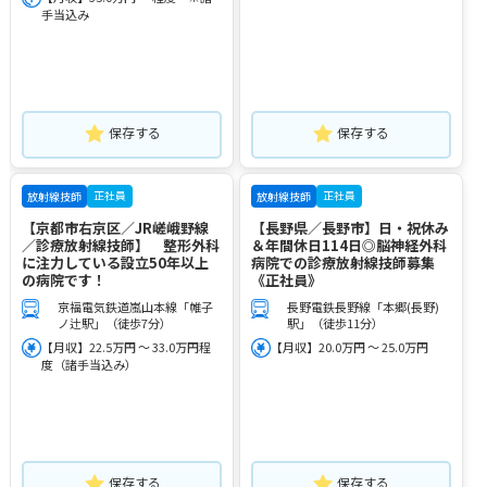
手当込み
保存する
保存する
正社員
正社員
放射線技師
放射線技師
【京都市右京区／JR嵯峨野線
【長野県／長野市】日・祝休み
／診療放射線技師】 整形外科
＆年間休日114日◎脳神経外科
に注力している設立50年以上
病院での診療放射線技師募集
の病院です！
《正社員》
京福電気鉄道嵐山本線「帷子
長野電鉄長野線「本郷(長野)
ノ辻駅」（徒歩7分）
駅」（徒歩11分）
【月収】22.5万円 ～ 33.0万円程
【月収】20.0万円 ～ 25.0万円
度（諸手当込み）
保存する
保存する