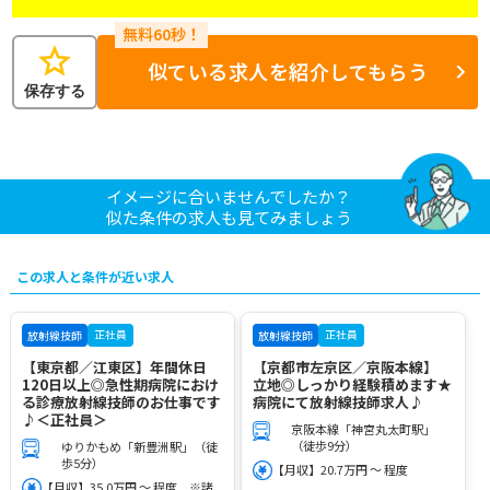
star
似ている求人を紹介してもらう
保存する
イメージに合いませんでしたか？
似た条件の求人も見てみましょう
この求人と条件が近い求人
正社員
正社員
放射線技師
放射線技師
【東京都／江東区】年間休日
【京都市左京区／京阪本線】
120日以上◎急性期病院におけ
立地◎しっかり経験積めます★
る診療放射線技師のお仕事です
病院にて放射線技師求人♪
♪＜正社員＞
京阪本線「神宮丸太町駅」
（徒歩9分）
ゆりかもめ「新豊洲駅」（徒
歩5分）
【月収】20.7万円 ～ 程度
【月収】35.0万円 ～ 程度 ※諸