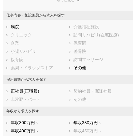
東京都
神奈川県
新潟県
山梨県
長野県
富山県
仕事内容・施設形態から求人を探す
石川県
福井県
岐阜県
静岡県
病院
愛知県
介護福祉施設
三重県
滋賀県
クリニック
京都府
訪問リハビリ(在宅医療)
大阪府
兵庫県
企業
奈良県
保育園
和歌山県
鳥取県
小児リハビリ
島根県
整骨院
岡山県
広島県
接骨院
山口県
訪問マッサージ
徳島県
香川県
薬局・ドラッグストア
愛媛県
その他
高知県
福岡県
佐賀県
長崎県
雇用形態から求人を探す
熊本県
大分県
宮崎県
正社員(正職員)
契約社員・嘱託社員
鹿児島県
沖縄県
非常勤・パート
その他
年収から求人を探す
年収300万円～
年収350万円～
年収400万円～
年収450万円～