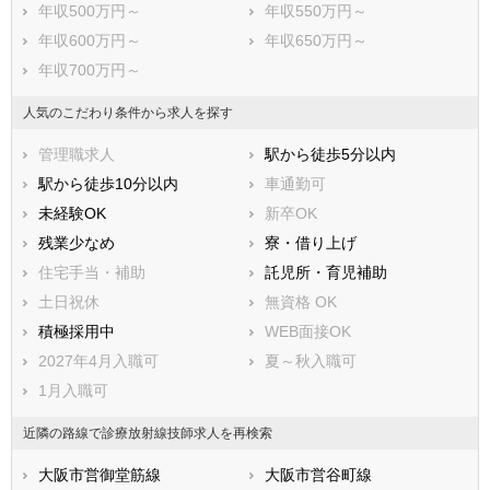
年収500万円～
年収550万円～
年収600万円～
年収650万円～
年収700万円～
人気のこだわり条件から求人を探す
管理職求人
駅から徒歩5分以内
駅から徒歩10分以内
車通勤可
未経験OK
新卒OK
残業少なめ
寮・借り上げ
住宅手当・補助
託児所・育児補助
土日祝休
無資格 OK
積極採用中
WEB面接OK
2027年4月入職可
夏～秋入職可
1月入職可
近隣の路線で診療放射線技師求人を再検索
大阪市営御堂筋線
大阪市営谷町線