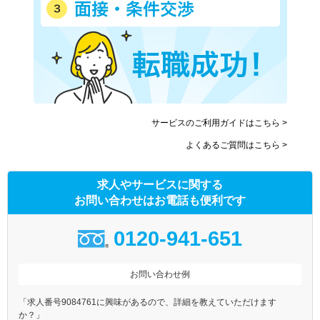
南海電気鉄道
南海空港線
南海高野線
南海多奈川線
南海高師浜線
北大阪急行電鉄
水間鉄道
大阪高速鉄道大阪モノレール
大阪高速鉄道国際文化公園都
阪堺電気軌道上町線
市モノレール
サービスのご利用ガイドはこちら >
阪堺電気軌道阪堺線
能勢電鉄妙見線
よくあるご質問はこちら >
南海泉北線
求人やサービスに関する
お問い合わせはお電話も便利です
0120-941-651
お問い合わせ例
「求人番号9084761に興味があるので、詳細を教えていただけます
か？」