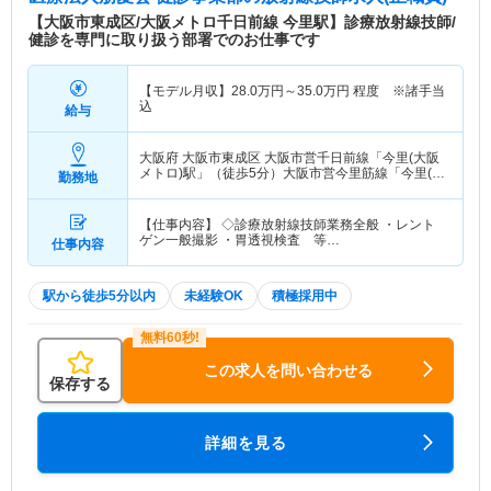
【大阪市東成区/大阪メトロ千日前線 今里駅】診療放射線技師/
健診を専門に取り扱う部署でのお仕事です
【モデル月収】
28.0
万円～
35.0
万円
程度 ※諸手当
込
給与
大阪府 大阪市東成区
大阪市営千日前線「今里(大阪
メトロ)駅」（徒歩5分）大阪市営今里筋線「今里(大
勤務地
阪メトロ)駅」（徒歩5分）
【仕事内容】 ◇診療放射線技師業務全般 ・レント
ゲン一般撮影 ・胃透視検査 等…
仕事内容
駅から徒歩5分以内
未経験OK
積極採用中
この求人を問い合わせる
保存する
詳細を見る