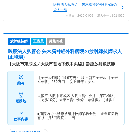
医療法人弘善会 矢木脳神経外科病院の
求人一覧
更新日：2025/04/07 求人番号：9014020
放射線技師
正職員
募集停止
医療法人弘善会 矢木脳神経外科病院
の放射線技師求人
(正職員)
【大阪市東成区／大阪市営地下鉄中央線】診療放射線技師
【モデル月収】
19.9
万円～
以上 新卒モデル 【モデ
ル年収】
350
万円～
以上 新卒モデル
給与
大阪府 大阪市東成区
大阪市営中央線「深江橋駅」
（徒歩10分）大阪市営中央線「緑橋駅」（徒歩10
勤務地
分） 他
■病院内での診療放射線技師業務全般 ※当直業務
有り（月5回程度） 回…
仕事内容