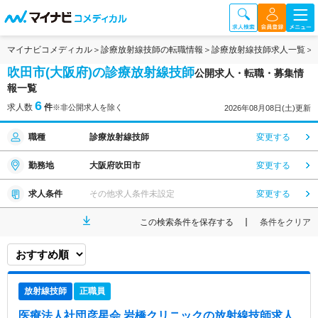
マイナビコメディカル
診療放射線技師の転職情報
診療放射線技師求人一覧
吹田市(大阪府)の診療放射線技師
公開求人・転職・募集情
報一覧
6
求人数
件
※非公開求人を除く
2026年08月08日(土)更新
職種
診療放射線技師
変更する
勤務地
大阪府吹田市
変更する
求人条件
その他求人条件未設定
変更する
この検索条件を保存する
条件をクリア
放射線技師
正職員
医療法人社団彦星会 岩橋クリニック
の放射線技師求人