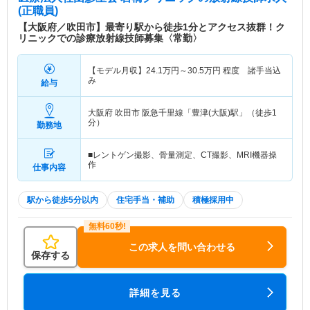
(正職員)
【大阪府／吹田市】最寄り駅から徒歩1分とアクセス抜群！ク
リニックでの診療放射線技師募集〈常勤〉
【モデル月収】
24.1
万円～
30.5
万円
程度 諸手当込
み
給与
大阪府 吹田市
阪急千里線「豊津(大阪)駅」（徒歩1
分）
勤務地
■レントゲン撮影、骨量測定、CT撮影、MRI機器操
作
仕事内容
駅から徒歩5分以内
住宅手当・補助
積極採用中
この求人を問い合わせる
保存する
詳細を見る