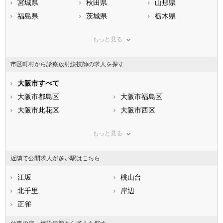
宮城県
秋田県
山形県
福島県
茨城県
栃木県
群馬県
埼玉県
千葉県
もっと見る
東京都
神奈川県
新潟県
山梨県
長野県
富山県
市区町村から診療放射線技師の求人を探す
石川県
福井県
岐阜県
静岡県
大阪市すべて
愛知県
三重県
滋賀県
大阪市都島区
京都府
大阪市福島区
大阪府
兵庫県
大阪市此花区
奈良県
大阪市西区
和歌山県
鳥取県
大阪市港区
島根県
大阪市大正区
岡山県
もっと見る
広島県
大阪市天王寺区
山口県
大阪市浪速区
徳島県
香川県
大阪市西淀川区
愛媛県
大阪市東淀川区
高知県
近隣で公開求人が多い駅はこちら
福岡県
大阪市東成区
佐賀県
大阪市生野区
長崎県
熊本県
大阪市旭区
江坂
大分県
大阪市城東区
桃山台
宮崎県
鹿児島県
大阪市阿倍野区
北千里
沖縄県
大阪市住吉区
岸辺
大阪市東住吉区
正雀
大阪市西成区
大阪市淀川区
大阪市鶴見区