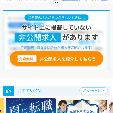
転職支援サービス
にお申し込みいただくと、全求人からご希望条件に合
う求人を提案させていただきます。
吹田市の放射線技師求人では以下のような条件が人気です。
・
土日祝休
・
積極採用中
・
残業少なめ
・
正社員(正職員)
・
病
院
・
クリニック
他の条件でも人気の求人がございますので、「こだわり条件」から検索
いただくか、お気軽にお問い合わせください。
全国の放射線技師求人
から検索いただくことも可能です。
無料転職支援サービス
にお申し込みいただくと、ご希望条件をヒアリン
グした上で求人をご提案いたします。
ご希望条件がまだ定まっていない方は
人気の希望条件をピックアップし
た求人特集
をぜひご活用ください。
転職支援の他、情報収集や募集状況の確認も、お気軽にご相談くださ
い。
おすすめ特集
求人特集一覧