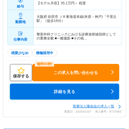
【モデル月収】
35.1
万円～
程度
給与
大阪府 吹田市
ＪＲ東海道本線(米原－神戸)「千里丘
駅」（徒歩16分）
勤務地
整形外科クリニックにおける診療放射線技師として
の業務全般 ■一般撮影 ■その他…
仕事内容
残業少なめ
積極採用中
この求人を問い合わせる
保存する
詳細を見る
医療法人隆由会の求人一覧
更新日：2025/01/07 求人番号：9737982