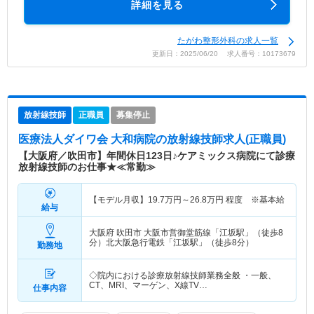
詳細を見る
たがわ整形外科の求人一覧
更新日：2025/06/20 求人番号：10173679
放射線技師
正職員
募集停止
医療法人ダイワ会 大和病院
の放射線技師求人(正職員)
【大阪府／吹田市】年間休日123日♪ケアミックス病院にて診療
放射線技師のお仕事★≪常勤≫
【モデル月収】
19.7
万円～
26.8
万円
程度 ※基本給
給与
大阪府 吹田市
大阪市営御堂筋線「江坂駅」（徒歩8
分）北大阪急行電鉄「江坂駅」（徒歩8分）
勤務地
◇院内における診療放射線技師業務全般 ・一般、
CT、MRI、マーゲン、X線TV…
仕事内容