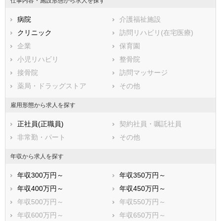
仕事内容・施設形態から求人を探す
大阪市住之江区
大阪市平野区
病院
介護福祉施設
大阪市北区
大阪市中央区
クリニック
訪問リハビリ(在宅医療)
堺市すべて
企業
保育園
堺市堺区
堺市中区
小児リハビリ
整骨院
堺市東区
堺市西区
接骨院
訪問マッサージ
堺市南区
堺市北区
薬局・ドラッグストア
その他
堺市美原区
市部
雇用形態から求人を探す
岸和田市
豊中市
正社員(正職員)
契約社員・嘱託社員
池田市
吹田市
非常勤・パート
その他
泉大津市
高槻市
貝塚市
守口市
年収から求人を探す
枚方市
茨木市
年収300万円～
年収350万円～
八尾市
泉佐野市
年収400万円～
年収450万円～
富田林市
寝屋川市
年収500万円～
年収550万円～
河内長野市
松原市
年収600万円～
年収650万円～