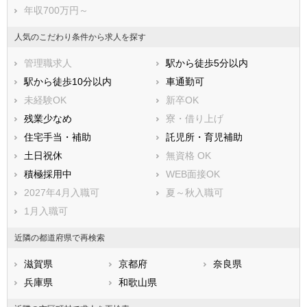
大東市
和泉市
年収700万円～
箕面市
柏原市
羽曳野市
門真市
人気のこだわり条件から求人を探す
摂津市
高石市
管理職求人
駅から徒歩5分以内
藤井寺市
東大阪市
駅から徒歩10分以内
車通勤可
泉南市
四條畷市
未経験OK
新卒OK
交野市
大阪狭山市
残業少なめ
寮・借り上げ
阪南市
三島郡島本町
住宅手当・補助
託児所・育児補助
豊能郡豊能町
豊能郡能勢町
土日祝休
無資格 OK
泉北郡忠岡町
泉南郡熊取町
積極採用中
WEB面接OK
泉南郡田尻町
泉南郡岬町
2027年4月入職可
夏～秋入職可
南河内郡太子町
南河内郡河南町
1月入職可
南河内郡千早赤阪村
近隣の都道府県で再検索
滋賀県
京都府
奈良県
兵庫県
和歌山県