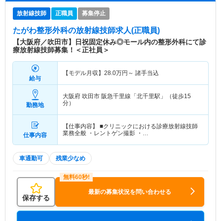
放射線技師
正職員
募集停止
たがわ整形外科
の放射線技師求人(正職員)
【大阪府／吹田市】日祝固定休み◎モール内の整形外科にて診
療放射線技師募集！＜正社員＞
【モデル月収】
28.0
万円～
諸手当込
給与
大阪府 吹田市
阪急千里線「北千里駅」（徒歩15
分）
勤務地
【仕事内容】 ■クリニックにおける診療放射線技師
業務全般 ・レントゲン撮影 ・…
仕事内容
車通勤可
残業少なめ
最新の募集状況を問い合わせる
保存する