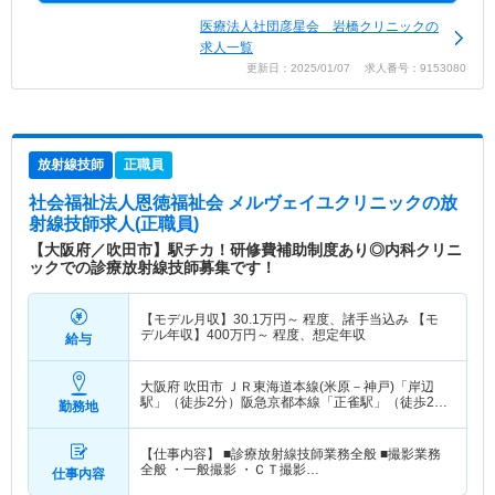
医療法人社団彦星会 岩橋クリニックの
求人一覧
更新日：2025/01/07 求人番号：9153080
放射線技師
正職員
社会福祉法人恩徳福祉会 メルヴェイユクリニック
の放
射線技師求人(正職員)
【大阪府／吹田市】駅チカ！研修費補助制度あり◎内科クリニ
ックでの診療放射線技師募集です！
【モデル月収】
30.1
万円～
程度、諸手当込み 【モ
デル年収】
400
万円～
程度、想定年収
給与
大阪府 吹田市
ＪＲ東海道本線(米原－神戸)「岸辺
駅」（徒歩2分）阪急京都本線「正雀駅」（徒歩2
勤務地
分）
【仕事内容】 ■診療放射線技師業務全般 ■撮影業務
全般 ・一般撮影 ・ＣＴ撮影…
仕事内容