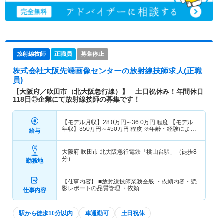
放射線技師
正職員
募集停止
株式会社大阪先端画像センター
の放射線技師求人(正職
員)
【大阪府／吹田市（北大阪急行線）】 土日祝休み！年間休日
118日◎企業にて放射線技師の募集です！
【モデル月収】
28.0
万円～
36.0
万円
程度 【モデル
年収】
350
万円～
450
万円
程度 ※年齢・経験により
給与
面接後に最終決定
大阪府 吹田市
北大阪急行電鉄「桃山台駅」（徒歩8
分）
勤務地
【仕事内容】 ■放射線技師業務全般 ・依頼内容・読
影レポートの品質管理 ・依頼…
仕事内容
駅から徒歩10分以内
車通勤可
土日祝休