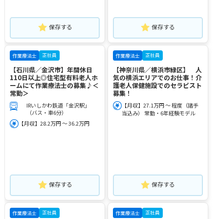
保存する
保存する
正社員
正社員
作業療法士
作業療法士
【石川県／金沢市】年間休日
【神奈川県／横浜市緑区】 人
110日以上◎住宅型有料老人ホ
気の横浜エリアでのお仕事！介
ームにて作業療法士の募集♪＜
護老人保健施設でのセラピスト
常勤＞
募集！
IRいしかわ鉄道「金沢駅」
【月収】27.1万円 ～ 程度（諸手
（バス・車6分）
当込み） 常勤・6年経験モデル
【月収】28.2万円 ～ 36.2万円
保存する
保存する
正社員
正社員
作業療法士
作業療法士