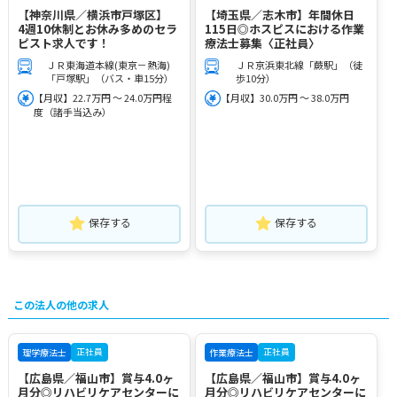
【神奈川県／横浜市戸塚区】
【埼玉県／志木市】年間休日
4週10休制とお休み多めのセラ
115日◎ホスピスにおける作業
ピスト求人です！
療法士募集〈正社員〉
ＪＲ東海道本線(東京－熱海)
ＪＲ京浜東北線「蕨駅」（徒
「戸塚駅」（バス・車15分）
歩10分）
【月収】22.7万円 ～ 24.0万円程
【月収】30.0万円 ～ 38.0万円
度（諸手当込み）
保存する
保存する
この法人の他の求人
正社員
正社員
理学療法士
作業療法士
【広島県／福山市】賞与4.0ヶ
【広島県／福山市】賞与4.0ヶ
月分◎リハビリケアセンターに
月分◎リハビリケアセンターに