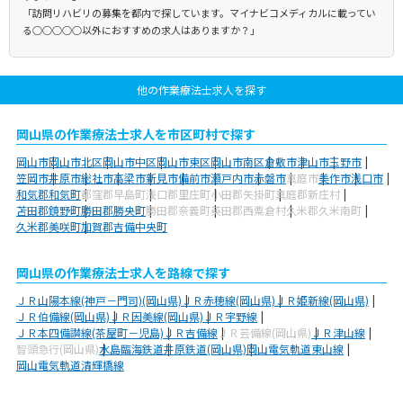
「訪問リハビリの募集を都内で探しています。マイナビコメディカルに載ってい
る○○○○○以外におすすめの求人はありますか？」
他の作業療法士求人を探す
岡山県の作業療法士求人を市区町村で探す
岡山市
岡山市北区
岡山市中区
岡山市東区
岡山市南区
倉敷市
津山市
玉野市
笠岡市
井原市
総社市
高梁市
新見市
備前市
瀬戸内市
赤磐市
真庭市
美作市
浅口市
和気郡和気町
都窪郡早島町
浅口郡里庄町
小田郡矢掛町
真庭郡新庄村
苫田郡鏡野町
勝田郡勝央町
勝田郡奈義町
英田郡西粟倉村
久米郡久米南町
久米郡美咲町
加賀郡吉備中央町
岡山県の作業療法士求人を路線で探す
ＪＲ山陽本線(神戸－門司)(岡山県)
ＪＲ赤穂線(岡山県)
ＪＲ姫新線(岡山県)
ＪＲ伯備線(岡山県)
ＪＲ因美線(岡山県)
ＪＲ宇野線
ＪＲ本四備讃線(茶屋町－児島)
ＪＲ吉備線
ＪＲ芸備線(岡山県)
ＪＲ津山線
智頭急行(岡山県)
水島臨海鉄道
井原鉄道(岡山県)
岡山電気軌道東山線
岡山電気軌道清輝橋線