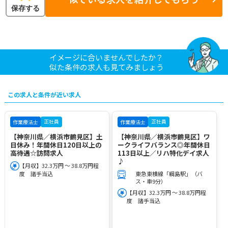
保存する
イメージに合いませんでしたか？
似た条件の求人も見てみましょう
この求人と条件が近い求人
正社員
正社員
作業療法士
作業療法士
【神奈川県／横浜市鶴見区】土
【神奈川県／横浜市鶴見区】ワ
日休み！年間休日120日以上の
ークライフバランス◎年間休日
高待遇☆訪問求人
113日以上／リハ特化デイ求人
♪
【月収】32.3万円 ～ 38.8万円程
度 諸手当込
東急東横線「綱島駅」（バ
ス・車9分）
【月収】32.3万円 ～ 38.8万円程
度 諸手当込