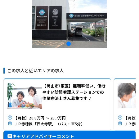
この求人と近いエリアの求人
【岡山市/東区】離職率低い、働き
やすい訪問看護ステーションでの
作業療法士さん募集です♪
【月収】20.8万円 ～ 28.7万円
【月収】2
ＪＲ赤穂線「西大寺駅」（バス・車5分）
ＪＲ赤穂
キャリアアドバイザーコメント