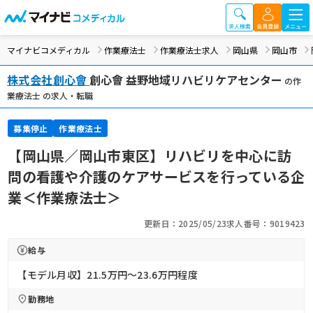
マイナビコメディカル
作業療法士
作業療法士求人
岡山県
岡山市
株式会社創心會
創心會 益野地域リハビリケアセンター
の作
業療法士 の求人・転職
募集停止
作業療法士
【岡山県／岡山市東区】リハビリを中心に訪
問の看護や介護のケアサービスを行っている企
業＜作業療法士＞
更新日：2025/05/23
求人番号：9019423
給与
【モデル月収】21.5万円〜23.6万円程度
勤務地