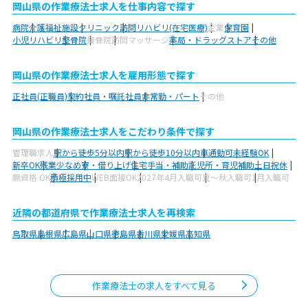
岡山県の作業療法士求人を仕事内容で探す
病院
介護福祉施設
クリニック
訪問リハビリ(在宅医療)
企業
保育園
小児リハビリ
整骨院
接骨院
訪問マッサージ
薬局・ドラッグストア
その他
岡山県の作業療法士求人を雇用形態で探す
正社員(正職員)
契約社員・嘱託社員
非常勤・パート
その他
岡山県の作業療法士求人をこだわり条件で探す
管理職求人
駅から徒歩5分以内
駅から徒歩10分以内
車通勤可
未経験OK
新卒OK
残業少なめ
寮・借り上げ
住宅手当・補助
託児所・育児補助
土日祝休
無資格 OK
積極採用中
WEB面接OK
2027年4月入職可
夏～秋入職可
1月入職可
近隣の都道府県で作業療法士求人を再検索
鳥取県
島根県
広島県
山口県
徳島県
香川県
愛媛県
高知県
作業療法士の求人をすべて見る