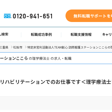
無料転職サポートを
0120-941-651
ド
求人検索
転職成功事例
転職支
三重県
松阪市
特定非営利活動法人TEAM創心 訪問看護ステーションここらの
テーションここら
の理学療法士 の求人・転職
リハビリテーションでのお仕事です＜理学療法士