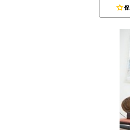
star
保