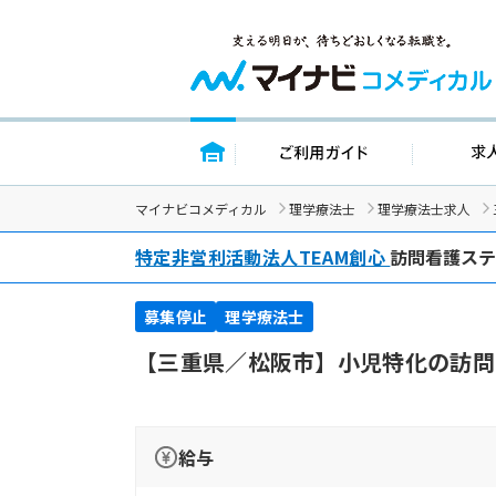
トップページ
ご利用ガイ
マイナビコメディカル
理学療法士
理学療法士求人
特定非営利活動法人TEAM創心
訪問看護ス
募集停止
理学療法士
【三重県／松阪市】小児特化の訪問
給与