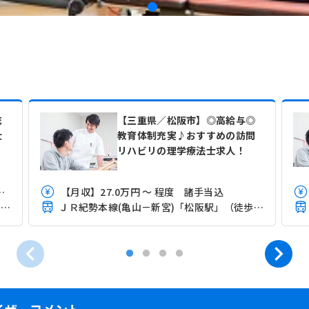
充
【三重県／松阪市】◎高給与◎
仕
教育体制充実♪おすすめの訪問
リハビリの理学療法士求人！
円程度 諸手当込 時間外は含まない
【月収】27.0万円 ～ 程度 諸手当込
ＪＲ紀勢本線(亀山－新宮)「松阪駅」（徒歩10分）
ＪＲ紀勢本線(亀山－新宮)「松阪駅」（徒歩11分）
イザーコメント