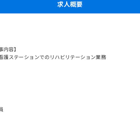
求人概要
事内容】
看護ステーションでのリハビリテーション業務
員