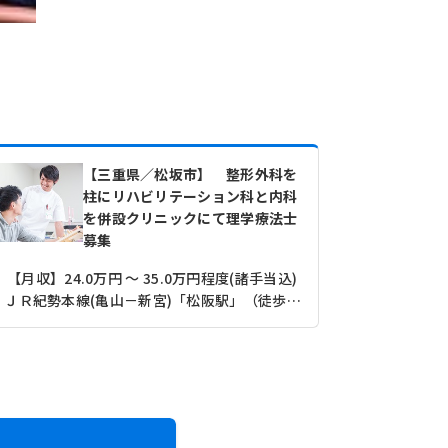
【三重県／松坂市】 整形外科を
柱にリハビリテーション科と内科
を併設クリニックにて理学療法士
募集
【月収】24.0万円 ～ 35.0万円程度(諸手当込)
【月収】21
ＪＲ紀勢本線(亀山－新宮)「松阪駅」（徒歩14分）