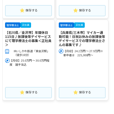
保存する
保存する
正社員
正社員
理学療法士
理学療法士
【石川県／金沢市】年間休日
【兵庫県/三木市】マイカー通
115日♪放課後等デイサービス
勤可能！日祝お休みの放課後等
にて理学療法士の募集＜正社員
デイサービスでの理学療法士さ
＞
んの募集です♪
IRいしかわ鉄道「東金沢駅」
【月収】24.2万円 ～ 27.9万円※
（徒歩16分）
新卒者は 225,000円～
【月収】25.0万円 ～ 30.0万円程
度 諸手当込
保存する
保存する