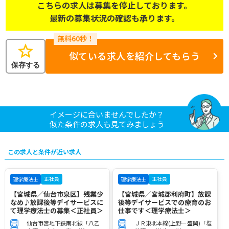
こちらの求人は募集を停止しております。
最新の募集状況の確認も承ります。
star
似ている求人を紹介してもらう
保存する
イメージに合いませんでしたか？
似た条件の求人も見てみましょう
この求人と条件が近い求人
正社員
正社員
理学療法士
理学療法士
【宮城県／仙台市泉区】残業少
【宮城県／宮城郡利府町】放課
なめ♪放課後等デイサービスに
後等デイサービスでの療育のお
て理学療法士の募集＜正社員＞
仕事です＜理学療法士＞
仙台市営地下鉄南北線「八乙
ＪＲ東北本線(上野－盛岡)「塩