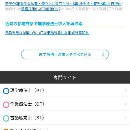
新卒OK
残業少なめ
寮・借り上げ
住宅手当・補助
託児所・育児補助
土日祝休
無資格 OK
積極採用中
WEB面接OK
2027年4月入職可
夏～秋入職可
1月入職可
近隣の都道府県で理学療法士求人を再検索
鳥取県
島根県
岡山県
山口県
徳島県
香川県
愛媛県
高知県
理学療法士の求人をすべて見る
専門サイト
理学療法士（PT）
作業療法士（OT）
言語聴覚士（ST）