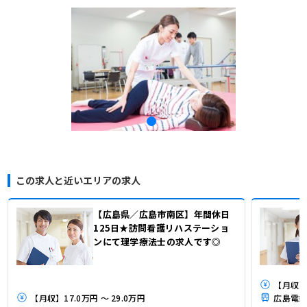
この求人と近いエリアの求人
【広島県／広島市南区】年間休日
125日★訪問看護リハステーショ
ンにて理学療法士の求人です◎
【月収】
【月収】17.0万円 ～ 29.0万円
広島電鉄