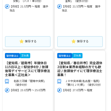
女駅」（バス・車10分）
釜駅」（徒歩23分）
【月収】21.5万円 ～ 程度 諸手
【月収】21.5万円 ～ 程度 諸手
当込
当込
保存する
保存する
正社員
正社員
理学療法士
理学療法士
【愛知県／碧南市】年間休日
【愛知県／春日井市】完全週休
115日以上☆駅徒歩6分♪放課
2日制★業界未経験の方でも歓
後等デイサービスにて理学療法
迎♪放課後デイにて理学療法士
士募集＜正社員＞
募集！
名鉄三河線「碧南中央駅」
ＪＲ中央本線(名古屋－塩尻)
（徒歩6分）
「勝川(ＪＲ)駅」（徒歩25分）
【月収】23.0万円 ～ 25.0万円
【月収】27.0万円 ～ 程度