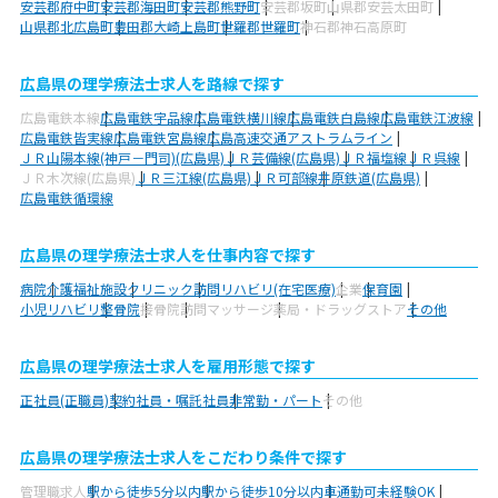
安芸郡府中町
安芸郡海田町
安芸郡熊野町
安芸郡坂町
山県郡安芸太田町
山県郡北広島町
豊田郡大崎上島町
世羅郡世羅町
神石郡神石高原町
広島県の理学療法士求人を路線で探す
広島電鉄本線
広島電鉄宇品線
広島電鉄横川線
広島電鉄白島線
広島電鉄江波線
広島電鉄皆実線
広島電鉄宮島線
広島高速交通アストラムライン
ＪＲ山陽本線(神戸－門司)(広島県)
ＪＲ芸備線(広島県)
ＪＲ福塩線
ＪＲ呉線
ＪＲ木次線(広島県)
ＪＲ三江線(広島県)
ＪＲ可部線
井原鉄道(広島県)
広島電鉄循環線
広島県の理学療法士求人を仕事内容で探す
病院
介護福祉施設
クリニック
訪問リハビリ(在宅医療)
企業
保育園
小児リハビリ
整骨院
接骨院
訪問マッサージ
薬局・ドラッグストア
その他
広島県の理学療法士求人を雇用形態で探す
正社員(正職員)
契約社員・嘱託社員
非常勤・パート
その他
広島県の理学療法士求人をこだわり条件で探す
管理職求人
駅から徒歩5分以内
駅から徒歩10分以内
車通勤可
未経験OK