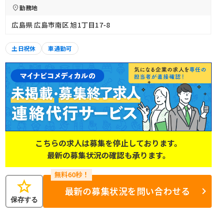
勤務地
広島県 広島市南区 旭1丁目17-8
土日祝休
車通勤可
こちらの求人は募集を停止しております。
最新の募集状況の確認も承ります。
star
最新の募集状況を問い合わせる
保存する