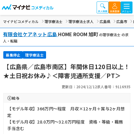
マイナビコメディカル
理学療法士
理学療法士求人
広島県
広島市
有限会社ケアネット広島
HOME ROOM 旭町
の理学療法士 の求
人・転職
募集停止
理学療法士
【広島県／広島市南区】年間休日120日以上！
★土日祝お休み♪＜障害児通所支援／PT＞
更新日：2024/12/12
求人番号：9116935
給与
【モデル年収】366万円〜程度 月収×12ヶ月＋賞与2ヶ月想
定
【モデル月収】28.0万円〜32.0万円程度 資格・等級・職務
手当含む