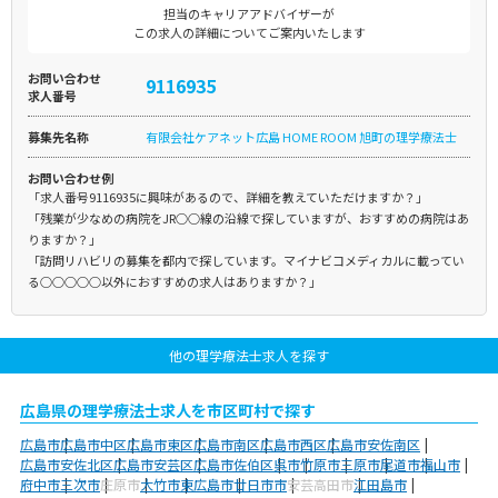
担当のキャリアアドバイザーが
この求人の詳細についてご案内いたします
お問い合わせ
9116935
求人番号
募集先名称
有限会社ケアネット広島 HOME ROOM 旭町の理学療法士
お問い合わせ例
「求人番号9116935に興味があるので、詳細を教えていただけますか？」
「残業が少なめの病院をJR○○線の沿線で探していますが、おすすめの病院はあ
りますか？」
「訪問リハビリの募集を都内で探しています。マイナビコメディカルに載ってい
る○○○○○以外におすすめの求人はありますか？」
他の理学療法士求人を探す
広島県の理学療法士求人を市区町村で探す
広島市
広島市中区
広島市東区
広島市南区
広島市西区
広島市安佐南区
広島市安佐北区
広島市安芸区
広島市佐伯区
呉市
竹原市
三原市
尾道市
福山市
府中市
三次市
庄原市
大竹市
東広島市
廿日市市
安芸高田市
江田島市