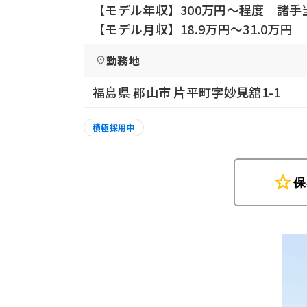
【モデル年収】300万円〜程度 諸手
【モデル月収】18.9万円〜31.0万円
勤務地
福島県 郡山市 片平町字妙見舘1-1
積極採用中
star
保