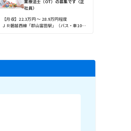
業療法士（OT）の募集です〈正
社員〉
【月収】22.3万円 ～ 28.9万円程度
【月収】21
ＪＲ磐越西線「郡山富田駅」（バス・車10分）