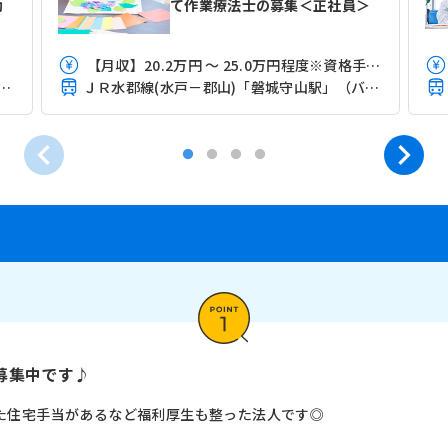
勤
て作業療法士の募集＜正社員＞
【月収】20.2万円 ～ 25.0万円程度※資格手当込
線(上野－盛岡)「安積永盛駅」（バス・車3分）
ＪＲ水郡線(水戸－郡山)「磐城守山駅」（バス・車3分）
募集中です♪
た住宅手当があるなど福利厚生も整った法人です◎