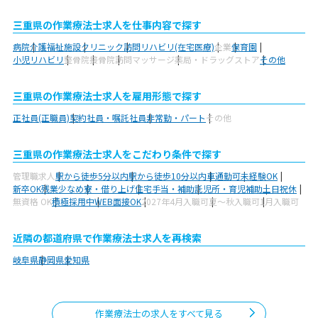
三重県の作業療法士求人を仕事内容で探す
病院
介護福祉施設
クリニック
訪問リハビリ(在宅医療)
企業
保育園
小児リハビリ
整骨院
接骨院
訪問マッサージ
薬局・ドラッグストア
その他
三重県の作業療法士求人を雇用形態で探す
正社員(正職員)
契約社員・嘱託社員
非常勤・パート
その他
三重県の作業療法士求人をこだわり条件で探す
管理職求人
駅から徒歩5分以内
駅から徒歩10分以内
車通勤可
未経験OK
新卒OK
残業少なめ
寮・借り上げ
住宅手当・補助
託児所・育児補助
土日祝休
無資格 OK
積極採用中
WEB面接OK
2027年4月入職可
夏～秋入職可
1月入職可
近隣の都道府県で作業療法士求人を再検索
岐阜県
静岡県
愛知県
作業療法士の求人をすべて見る