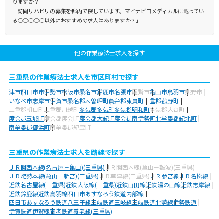
りますか？」
「訪問リハビリの募集を都内で探しています。マイナビコメディカルに載ってい
る○○○○○以外におすすめの求人はありますか？」
他の作業療法士求人を探す
三重県の作業療法士求人を市区町村で探す
津市
四日市市
伊勢市
松阪市
桑名市
鈴鹿市
名張市
尾鷲市
亀山市
鳥羽市
熊野市
いなべ市
志摩市
伊賀市
桑名郡木曽岬町
員弁郡東員町
三重郡菰野町
三重郡朝日町
三重郡川越町
多気郡多気町
多気郡明和町
多気郡大台町
度会郡玉城町
度会郡度会町
度会郡大紀町
度会郡南伊勢町
北牟婁郡紀北町
南牟婁郡御浜町
南牟婁郡紀宝町
三重県の作業療法士求人を路線で探す
ＪＲ関西本線(名古屋－亀山)(三重県)
ＪＲ関西本線(亀山－難波)(三重県)
ＪＲ紀勢本線(亀山－新宮)(三重県)
ＪＲ草津線(三重県)
ＪＲ参宮線
ＪＲ名松線
近鉄名古屋線(三重県)
近鉄大阪線(三重県)
近鉄山田線
近鉄湯の山線
近鉄志摩線
近鉄鈴鹿線
近鉄鳥羽線
四日市あすなろう鉄道内部線
四日市あすなろう鉄道八王子線
三岐鉄道三岐線
三岐鉄道北勢線
伊勢鉄道
伊賀鉄道伊賀線
養老鉄道養老線(三重県)