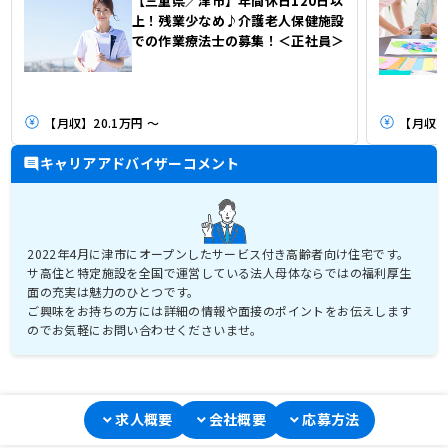
【三重県／津市】年間休日120日以
上！残業少なめ♪介護老人保健施設
での作業療法士の募集！＜正社員＞
【月収】20.1万円 ～
【月収】
キャリアアドバイザーコメント
2022年4月に津市にオープンしたサービス付き高齢者向け住宅です。
サ高住と特定施設を全国で運営している法人母体ならではの福利厚生
面の充実は魅力のひとつです。
ご興味をお持ちの方には詳細の情報や面接のポイントをお伝えします
求人概要
会社概要
応募方法