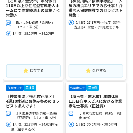
【石川県／金沢市】年間休日
【神奈川県／横浜市緑区】 人
110日以上◎住宅型有料老人ホ
気の横浜エリアでのお仕事！介
ームにて作業療法士の募集♪＜
護老人保健施設でのセラピスト
常勤＞
募集！
IRいしかわ鉄道「金沢駅」
【月収】27.1万円 ～ 程度（諸手
（バス・車6分）
当込み） 常勤・6年経験モデル
【月収】28.2万円 ～ 36.2万円
保存する
保存する
正社員
正社員
作業療法士
作業療法士
【神奈川県／横浜市戸塚区】
【埼玉県／志木市】年間休日
4週10休制とお休み多めのセラ
115日◎ホスピスにおける作業
ピスト求人です！
療法士募集〈正社員〉
ＪＲ東海道本線(東京－熱海)
ＪＲ京浜東北線「蕨駅」（徒
「戸塚駅」（バス・車15分）
歩10分）
【月収】22.7万円 ～ 24.0万円程
【月収】30.0万円 ～ 38.0万円
度（諸手当込み）