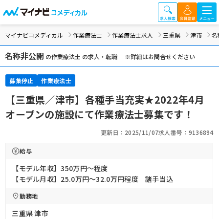
マイナビコメディカル
作業療法士
作業療法士求人
三重県
津市
名
名称非公開
の作業療法士 の求人・転職 ※詳細はお問合せください
募集停止
作業療法士
【三重県／津市】各種手当充実★2022年4月
オープンの施設にて作業療法士募集です！
更新日：2025/11/07
求人番号：9136894
給与
【モデル年収】350万円〜程度
【モデル月収】25.0万円〜32.0万円程度 諸手当込
勤務地
三重県 津市