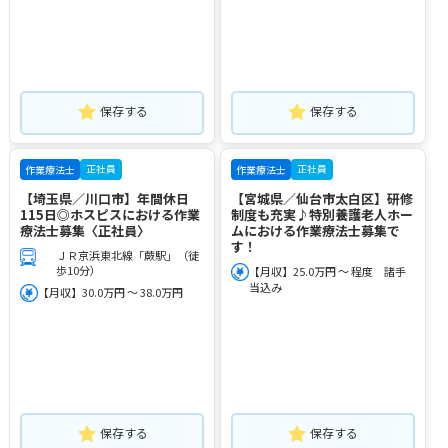
保存する
保存する
正社員
正社員
作業療法士
作業療法士
【埼玉県／川口市】年間休日
【宮城県／仙台市太白区】研修
115日◎ホスピスにおける作業
制度も充実♪特別養護老人ホー
療法士募集〈正社員〉
ムにおける作業療法士募集で
す！
ＪＲ京浜東北線「蕨駅」（徒
歩10分）
【月収】25.0万円 ～ 程度 諸手
当込み
【月収】30.0万円 ～ 38.0万円
保存する
保存する