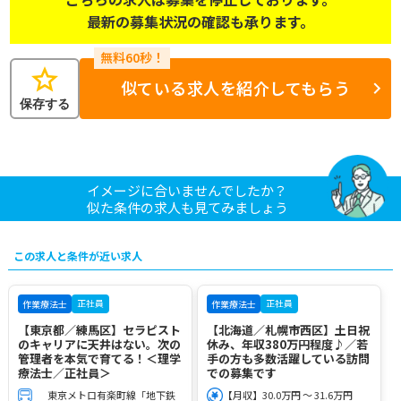
最新の募集状況の確認も承ります。
star
似ている求人を紹介してもらう
保存する
イメージに合いませんでしたか？
似た条件の求人も見てみましょう
この求人と条件が近い求人
正社員
正社員
作業療法士
作業療法士
【東京都／練馬区】セラピスト
【北海道／札幌市西区】土日祝
のキャリアに天井はない。次の
休み、年収380万円程度♪／若
管理者を本気で育てる！＜理学
手の方も多数活躍している訪問
療法士／正社員＞
での募集です
東京メトロ有楽町線「地下鉄
【月収】30.0万円 ～ 31.6万円