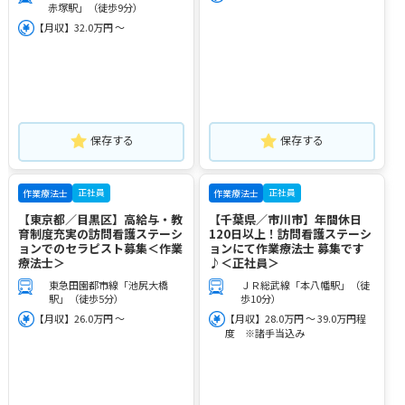
赤塚駅」（徒歩9分）
【月収】32.0万円 ～
保存する
保存する
正社員
正社員
作業療法士
作業療法士
【東京都／目黒区】高給与・教
【千葉県／市川市】年間休日
育制度充実の訪問看護ステーシ
120日以上！訪問看護ステーシ
ョンでのセラピスト募集＜作業
ョンにて作業療法士 募集です
療法士＞
♪＜正社員＞
東急田園都市線「池尻大橋
ＪＲ総武線「本八幡駅」（徒
駅」（徒歩5分）
歩10分）
【月収】26.0万円 ～
【月収】28.0万円 ～ 39.0万円程
度 ※諸手当込み