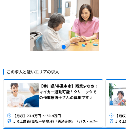
この求人と近いエリアの求人
【香川県/善通寺市】残業少なめ！
マイカー通勤可能！クリニックで
の作業療法士さんの募集です♪
【月収】23.4万円 ～ 30.4万円
【月収】2
ＪＲ土讃線(高松－多度津)「善通寺駅」（バス・車7分）