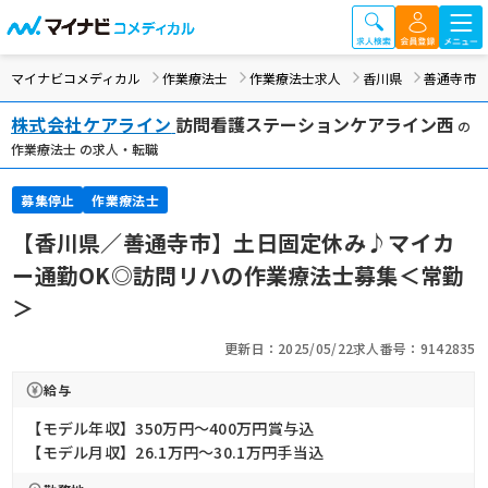
マイナビコメディカル
作業療法士
作業療法士求人
香川県
善通寺市
株式会社ケアライン
訪問看護ステーションケアライン西
の
作業療法士 の求人・転職
募集停止
作業療法士
【香川県／善通寺市】土日固定休み♪マイカ
ー通勤OK◎訪問リハの作業療法士募集＜常勤
＞
更新日：2025/05/22
求人番号：9142835
給与
【モデル年収】350万円〜400万円賞与込
【モデル月収】26.1万円〜30.1万円手当込