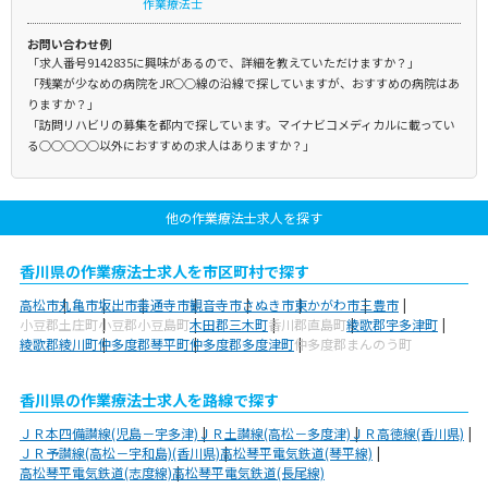
作業療法士
お問い合わせ例
「求人番号9142835に興味があるので、詳細を教えていただけますか？」
「残業が少なめの病院をJR○○線の沿線で探していますが、おすすめの病院はあ
りますか？」
「訪問リハビリの募集を都内で探しています。マイナビコメディカルに載ってい
る○○○○○以外におすすめの求人はありますか？」
他の作業療法士求人を探す
香川県の作業療法士求人を市区町村で探す
高松市
丸亀市
坂出市
善通寺市
観音寺市
さぬき市
東かがわ市
三豊市
小豆郡土庄町
小豆郡小豆島町
木田郡三木町
香川郡直島町
綾歌郡宇多津町
綾歌郡綾川町
仲多度郡琴平町
仲多度郡多度津町
仲多度郡まんのう町
香川県の作業療法士求人を路線で探す
ＪＲ本四備讃線(児島－宇多津)
ＪＲ土讃線(高松－多度津)
ＪＲ高徳線(香川県)
ＪＲ予讃線(高松－宇和島)(香川県)
高松琴平電気鉄道(琴平線)
高松琴平電気鉄道(志度線)
高松琴平電気鉄道(長尾線)