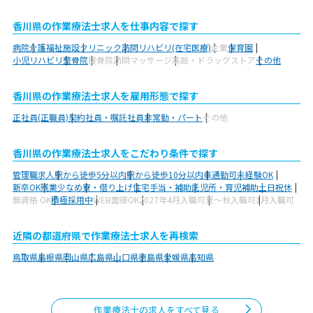
香川県の作業療法士求人を仕事内容で探す
病院
介護福祉施設
クリニック
訪問リハビリ(在宅医療)
企業
保育園
小児リハビリ
整骨院
接骨院
訪問マッサージ
薬局・ドラッグストア
その他
香川県の作業療法士求人を雇用形態で探す
正社員(正職員)
契約社員・嘱託社員
非常勤・パート
その他
香川県の作業療法士求人をこだわり条件で探す
管理職求人
駅から徒歩5分以内
駅から徒歩10分以内
車通勤可
未経験OK
新卒OK
残業少なめ
寮・借り上げ
住宅手当・補助
託児所・育児補助
土日祝休
無資格 OK
積極採用中
WEB面接OK
2027年4月入職可
夏～秋入職可
1月入職可
近隣の都道府県で作業療法士求人を再検索
鳥取県
島根県
岡山県
広島県
山口県
徳島県
愛媛県
高知県
作業療法士の求人をすべて見る