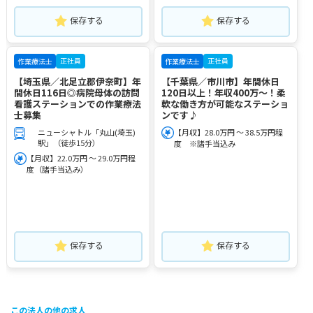
保存する
保存する
正社員
正社員
作業療法士
作業療法士
【埼玉県／北足立郡伊奈町】年
【千葉県／市川市】年間休日
間休日116日◎病院母体の訪問
120日以上！年収400万～！柔
看護ステーションでの作業療法
軟な働き方が可能なステーショ
士募集
ンです♪
ニューシャトル「丸山(埼玉)
【月収】28.0万円 ～ 38.5万円程
駅」（徒歩15分）
度 ※諸手当込み
【月収】22.0万円 ～ 29.0万円程
度（諸手当込み）
保存する
保存する
この法人の他の求人