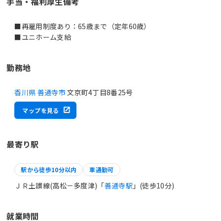
手当・福利厚生備考
■再雇用制度あり：65歳まで（定年60歳）
■ユニホーム支給
勤務地
香川県 善通寺市
文京町4丁目8番25号
マップを見る
最寄り駅
駅から徒歩10分以内
車通勤可
ＪＲ土讃線(高松－多度津)「
善通寺駅
」(徒歩10分)
就業時間