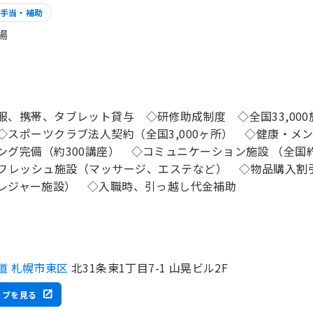
手当・補助
場
服、携帯、タブレット貸与 ◇研修助成制度 ◇全国33,00
◇スポーツクラブ法人契約（全国3,000ヶ所） ◇健康・メ
ング完備（約300講座） ◇コミュニケーション施設 （全国約
フレッシュ施設（マッサージ、エステなど） ◇物品購入割
レジャー施設） ◇入職時、引っ越し代金補助
道 札幌市東区
北31条東1丁目7-1 山晃ビル2F
ップを見る