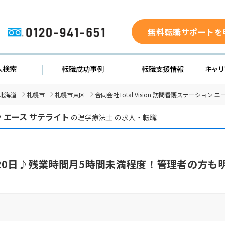
無料転職サポートを
0120-941-651
求人検索
転職成功事例
転職支援
北海道
札幌市
札幌市東区
合同会社Total Vision 訪問看護ステーショ
 エース サテライト
の理学療法士 の求人・転職
20日♪残業時間月5時間未満程度！管理者の方も