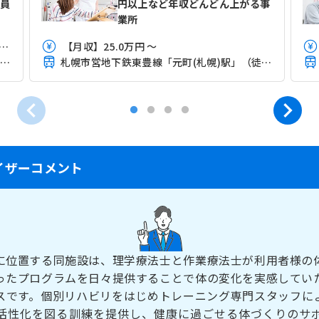
員
円以上など年収どんどん上がる事
業所
】20.7万円 ～ 28.6万円程度 ※諸手当込み
【月収】25.0万円 ～
札幌市営地下鉄東豊線「新道東駅」（徒歩9分）
札幌市営地下鉄東豊線「元町(札幌)駅」（徒歩1分）
イザーコメント
に位置する同施設は、理学療法士と作業療法士が利用者様の
ったプログラムを日々提供することで体の変化を実感してい
スです。個別リハビリをはじめトレーニング専門スタッフに
活性化を図る訓練を提供し、健康に過ごせる体づくりのサ