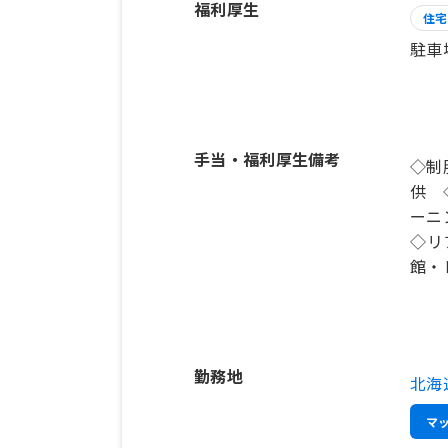
福利厚生
住宅
駐車
手当・福利厚生備考
◇制
供 
ーニ
◇リ
館・
勤務地
北海
マ