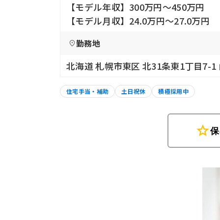
【モデル年収】300万円〜450万円
【モデル月収】24.0万円〜27.0万円
勤務地
北海道 札幌市東区 北31条東1丁目7-1
住宅手当・補助
土日祝休
積極採用中
star
保