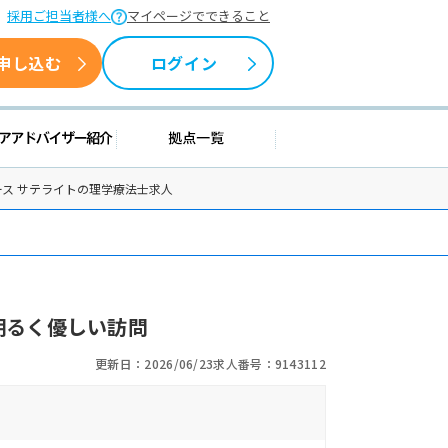
採用ご担当者様へ
マイページでできること
申し込む
ログイン
情報
キャリアアドバイザー紹介
拠点一覧
ン エース サテライトの理学療法士求人
明るく優しい訪問
更新日：2026/06/23
求人番号：9143112