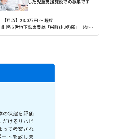
した児童支援施設での募集です
【月収】23.0万円 ～ 程度
【月収】21.
札幌市営地下鉄東豊線「栄町(札幌)駅」（徒歩6分）
体の状態を評価
ただけるリハビ
よって考案され
ポートを致しま