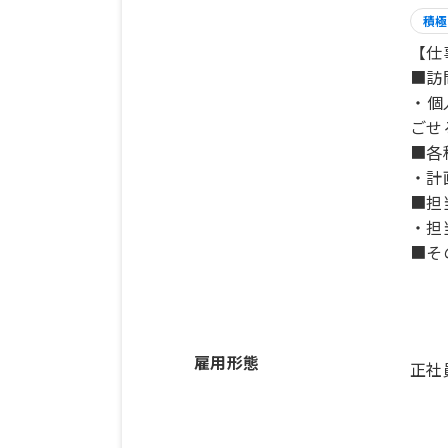
積極
【仕
■訪
・個
ごせ
■各
・計
■担
・担
■そ
雇用形態
正社