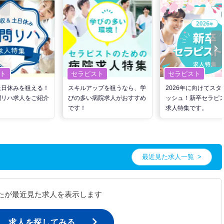
ト
セラピスト
セラピスト
土日休みを狙える！
スキルアップを狙うなら、学
2026年に向けてスタ
問リハ求人をご紹介
びの多い病院求人がおすすめ
ッシュ！新卒セラピ
です！
求人特集です。
最近見た求人一覧
たが最近見た求人を表示します
求人を探してみる