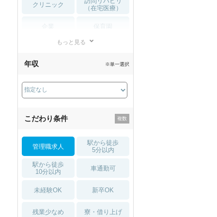
訪問リハビリ
クリニック
（在宅医療）
企業
保育園
もっと見る
小児リハビリ
整骨院
年収
※単一選択
接骨院
訪問マッサージ
薬局・
その他
ドラッグストア
こだわり条件
駅から徒歩
管理職求人
5分以内
駅から徒歩
車通勤可
10分以内
未経験OK
新卒OK
残業少なめ
寮・借り上げ