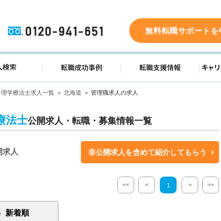
0120-941-651
無料転職サポートを
ド
求人検索
転職成功事例
転職支
理学療法士求人一覧
北海道
管理職求人の求人
療法士
公開求人・転職・募集情報一覧
開求人
非公開求人を含めて紹介してもらう
<<
<
>
>>
1
新着順