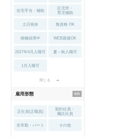
託児所・
住宅手当・補助
育児補助
土日祝休
無資格 OK
積極採用中
WEB面接OK
2027年4月入職可
夏～秋入職可
1月入職可
閉じる
雇用形態
契約社員・
正社員(正職員)
嘱託社員
非常勤・パート
その他