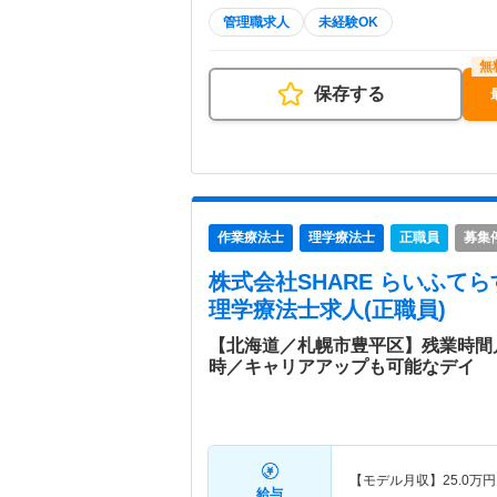
管理職求人
未経験OK
保存する
作業療法士
理学療法士
正職員
募集
株式会社SHARE らいふて
理学療法士求人(正職員)
【北海道／札幌市豊平区】残業時間月
時／キャリアアップも可能なデイ
【モデル月収】
25.0
万円
給与