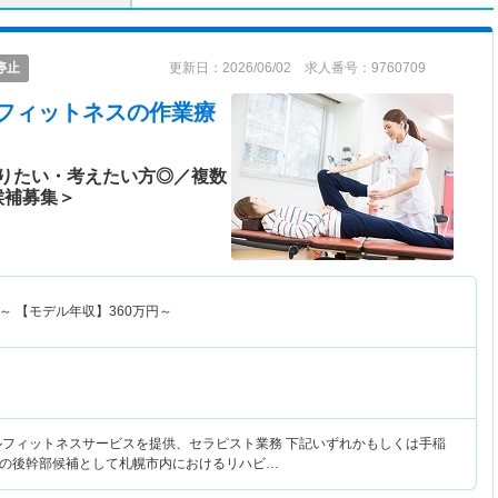
停止
更新日：2026/06/02 求人番号：9760709
ルフィットネス
の作業療
りたい・考えたい方◎／複数
候補募集＞
～
【モデル年収】
360
万円～
ルフィットネスサービスを提供、セラピスト業務 下記いずれかもしくは手稲
の後幹部候補として札幌市内におけるリハビ…