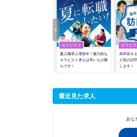
セラピスト
セラピスト
セラピス
転職で高収入を狙う！計画的
夏入職求人増加中！魅力的な
高年収＆
な活動でPTの好条件求人を
セラピスト求人は早いもの勝
人気の訪
見つけるには？
ちです！
します！
最近見た求人
あな