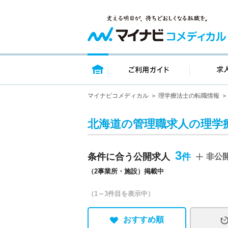
トップページ
ご利用ガイ
マイナビコメディカル
理学療法士の転職情報
北海道の管理職求人の理学
3
条件に合う公開求人
非公
（2事業所・施設）掲載中
（1～3件目を表示中）
おすすめ順