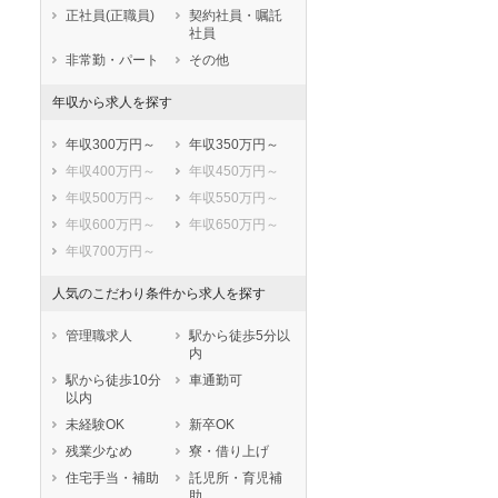
鹿児島県
沖縄県
正社員(正職員)
契約社員・嘱託
社員
非常勤・パート
その他
年収から求人を探す
年収300万円～
年収350万円～
年収400万円～
年収450万円～
年収500万円～
年収550万円～
年収600万円～
年収650万円～
年収700万円～
人気のこだわり条件から求人を探す
管理職求人
駅から徒歩5分以
内
駅から徒歩10分
車通勤可
以内
未経験OK
新卒OK
残業少なめ
寮・借り上げ
住宅手当・補助
託児所・育児補
助