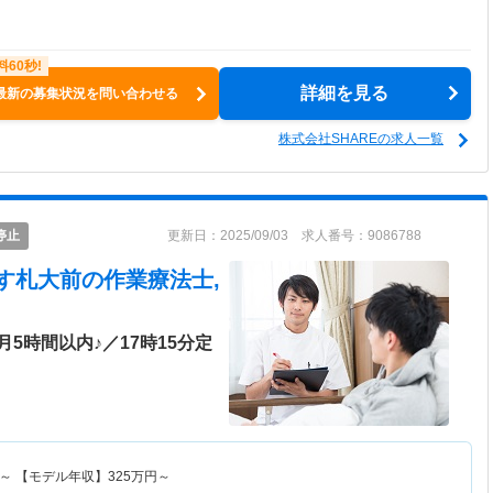
詳細を見る
最新の募集状況を問い合わせる
株式会社SHAREの求人一覧
停止
更新日：2025/09/03 求人番号：9086788
らす札大前
の作業療法士,
5時間以内♪／17時15分定
～
【モデル年収】
325
万円～