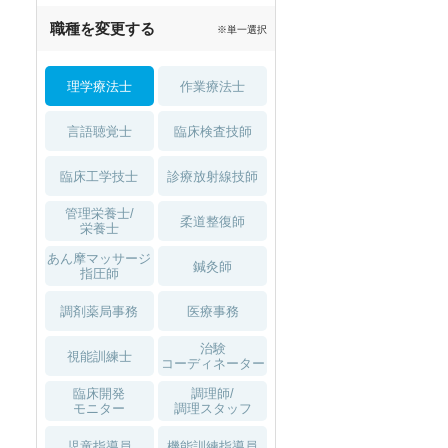
職種を変更する
※単一選択
理学療法士
作業療法士
言語聴覚士
臨床検査技師
臨床工学技士
診療放射線技師
管理栄養士/
柔道整復師
栄養士
あん摩マッサージ
鍼灸師
指圧師
調剤薬局事務
医療事務
治験
視能訓練士
コーディネーター
臨床開発
調理師/
モニター
調理スタッフ
児童指導員
機能訓練指導員