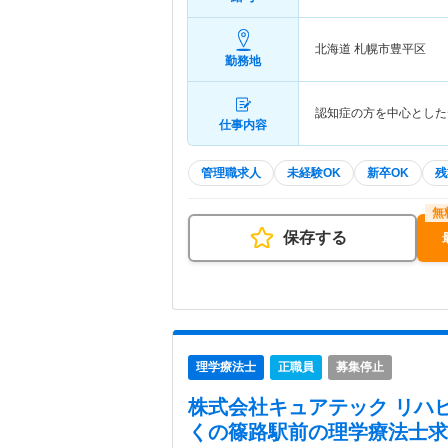
北海道 札幌市豊平区
勤務地
認知症の方を中心とした
仕事内容
管理職求人
未経験OK
新卒OK
残
保存する
理学療法士
正職員
募集停止
株式会社キュアテック リハ
くの篠路駅前
の理学療法士求