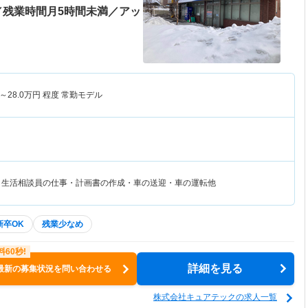
／残業時間月5時間未満／アッ
～
28.0
万円
程度 常勤モデル
・生活相談員の仕事・計画書の作成・車の送迎・車の運転他
新卒OK
残業少なめ
詳細を見る
最新の募集状況を問い合わせる
株式会社キュアテックの求人一覧