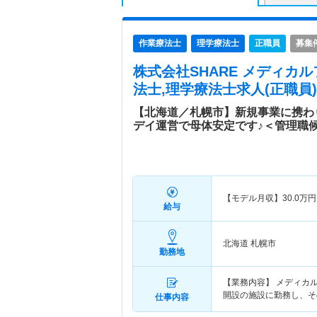
作業療法士
理学療法士
正職員
募集
株式会社SHARE メディカ
法士,理学療法士求人(正職員)
【北海道／札幌市】新規事業に携わ
デイ運営で母体安定です♪＜管理職
【モデル月収】
30.0
万円
給与
北海道 札幌市
勤務地
【業務内容】 メディカ
開設の施設に勤務し、そ
仕事内容