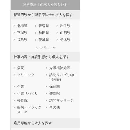
理学療法士の求人を絞り込む
都道府県から理学療法士の求人を探す
北海道
青森県
岩手県
宮城県
秋田県
山形県
福島県
茨城県
栃木県
セラピスト
セラピスト
群馬県
埼玉県
千葉県
もっと見る
ートダ
世の中の需要の高まりととも
ワークライフバランス重視派
東京都
神奈川県
新潟県
仕事内容・施設形態から求人を探す
スト向け
に増加傾向の「介護施設」求
の方へ！なぜ120日が基準？
山梨県
長野県
富山県
人をご紹介！
数え方も解説
石川県
福井県
岐阜県
病院
介護福祉施設
静岡県
愛知県
三重県
クリニック
訪問リハビリ(在
宅医療)
滋賀県
京都府
大阪府
企業
保育園
兵庫県
奈良県
和歌山県
小児リハビリ
整骨院
鳥取県
島根県
岡山県
接骨院
訪問マッサージ
広島県
山口県
徳島県
薬局・ドラッグ
その他
香川県
愛媛県
高知県
ストア
福岡県
佐賀県
長崎県
雇用形態から求人を探す
熊本県
大分県
宮崎県