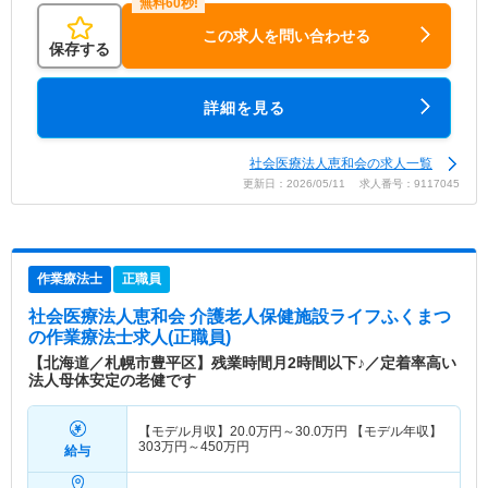
この求人を問い合わせる
保存する
詳細を見る
社会医療法人恵和会の求人一覧
更新日：2026/05/11 求人番号：9117045
作業療法士
正職員
社会医療法人恵和会 介護老人保健施設ライフふくまつ
の作業療法士求人(正職員)
【北海道／札幌市豊平区】残業時間月2時間以下♪／定着率高い
法人母体安定の老健です
【モデル月収】
20.0
万円～
30.0
万円
【モデル年収】
303
万円～
450
万円
給与