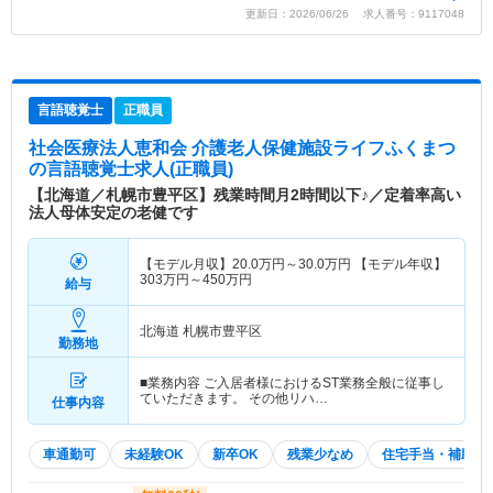
更新日：2026/06/26 求人番号：9117048
言語聴覚士
正職員
社会医療法人恵和会 介護老人保健施設ライフふくまつ
の言語聴覚士求人(正職員)
【北海道／札幌市豊平区】残業時間月2時間以下♪／定着率高い
法人母体安定の老健です
【モデル月収】
20.0
万円～
30.0
万円
【モデル年収】
303
万円～
450
万円
給与
北海道 札幌市豊平区
勤務地
■業務内容 ご入居者様におけるST業務全般に従事し
ていただきます。 その他リハ…
仕事内容
車通勤可
未経験OK
新卒OK
残業少なめ
住宅手当・補助