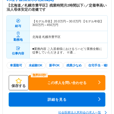
【北海道／札幌市豊平区】残業時間月2時間以下♪／定着率高い
法人母体安定の老健です
【モデル月収】
20.0
万円～
30.0
万円
【モデル年収】
303
万円～
450
万円
給与
北海道 札幌市豊平区
勤務地
■業務内容 ご入居者様におけるリハビリ業務全般に
従事していただきます。 ※通…
仕事内容
車通勤可
未経験OK
新卒OK
残業少なめ
住宅手当・補助
この求人を問い合わせる
保存する
詳細を見る
社会医療法人恵和会の求人一覧