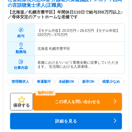
の言語聴覚士求人(正職員)
【北海道／札幌市豊平区】年間休日110日で給与350万円以上♪
／母体安定のアットホームな老健です
【モデル月収】
20.0
万円～
28.0
万円
【モデル年収】
320
万円～
370
万円
給与
北海道 札幌市豊平区
勤務地
老健におけるリハビリ業務全般に従事していただき
ます。 生活期における入居者様…
仕事内容
管理職求人
車通勤可
未経験OK
新卒OK
残業少なめ
積
この求人を問い合わせる
保存する
詳細を見る