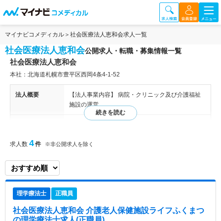
マイナビコメディカル
社会医療法人恵和会求人一覧
社会医療法人恵和会
公開求人・転職・募集情報一覧
社会医療法人恵和会
本社：北海道札幌市豊平区西岡4条4-1-52
法人概要
【法人事業内容】 病院・クリニック及び介護福祉
施設の運営
特色
様々な施設や地域社会と連携し、ご利用者に専門性
の高いサービス提供を行うことにより、利用者・地
4
求人数
件
※非公開求人を除く
域住民への健康の保持促進に努めている法人様で
す。
理学療法士
正職員
社会医療法人恵和会 介護老人保健施設ライフふくまつ
の理学療法士求人(正職員)