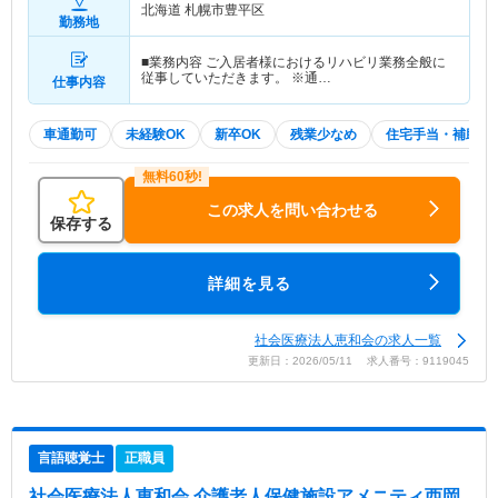
北海道 札幌市豊平区
勤務地
■業務内容 ご入居者様におけるリハビリ業務全般に
従事していただきます。 ※通…
仕事内容
車通勤可
未経験OK
新卒OK
残業少なめ
住宅手当・補助
この求人を問い合わせる
保存する
詳細を見る
社会医療法人恵和会の求人一覧
更新日：2026/05/11 求人番号：9119045
言語聴覚士
正職員
社会医療法人恵和会 介護老人保健施設アメニティ西岡