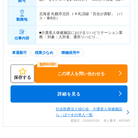
給与
当込）
北海道 札幌市北区
ＪＲ札沼線「百合が原駅」（バ
ス・車8分）
勤務地
■介護老人保健施設におけるリハビリテーション業
務 ・対象：入所者、通所リハビリ…
仕事内容
車通勤可
残業少なめ
積極採用中
この求人を問い合わせる
保存する
詳細を見る
社会医療法人禎心会 介護老人保健施設
ら・ぱーすの求人一覧
更新日：2026/05/26 求人番号：697095