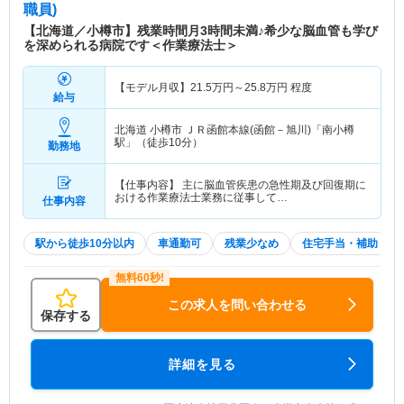
職員)
【北海道／小樽市】残業時間月3時間未満♪希少な脳血管も学び
を深められる病院です＜作業療法士＞
【モデル月収】
21.5
万円～
25.8
万円
程度
給与
北海道 小樽市
ＪＲ函館本線(函館－旭川)「南小樽
駅」（徒歩10分）
勤務地
【仕事内容】 主に脳血管疾患の急性期及び回復期に
おける作業療法士業務に従事して…
仕事内容
駅から徒歩10分以内
車通勤可
残業少なめ
住宅手当・補助
この求人を問い合わせる
保存する
詳細を見る