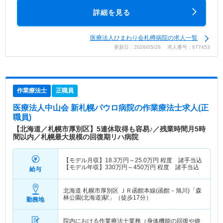
詳細を見る
医療法人ひまわり会札樽病院の求人一覧
更新日：2026/05/26 求人番号：677453
作業療法士
正職員
医療法人中山会 新札幌パウロ病院
の作業療法士求人(正
職員)
【北海道／札幌市厚別区】5連休取得も容易♪／残業時間月5時
間以内／札幌最大規模の回復期リハ病院
【モデル月収】
18.3
万円～
25.0
万円
程度 諸手当込
【モデル年収】
330
万円～
450
万円
程度 諸手当込
給与
北海道 札幌市厚別区
ＪＲ函館本線(函館－旭川)「森
林公園(北海道)駅」（徒歩17分）
勤務地
院内における作業療法士業務（身体機能の回復や維