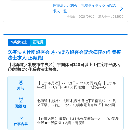
医療法人北志会 札幌ライラック病院の
求人一覧
更新日：2026/06/19 求人番号：532699
作業療法士
正職員
医療法人社団銀杏会 さっぽろ銀杏会記念病院
の作業療
法士求人(正職員)
【北海道／札幌市中央区】年間休日120日以上！住宅手当あり
◎病院にて作業療法士募集♪
【モデル月収】
22.0
万円～
25.0
万円
程度 【モデル
年収】
350
万円～
400
万円
程度 ※想定年収
給与
北海道 札幌市中央区
札幌市営地下鉄南北線「中島
公園駅」（徒歩10分）札幌市電山鼻線「中島公園通
勤務地
駅」（徒歩3分）
【仕事内容】 病院における作業療法士としての業務
全般 ■一般病棟（内科・胃腸科…
仕事内容