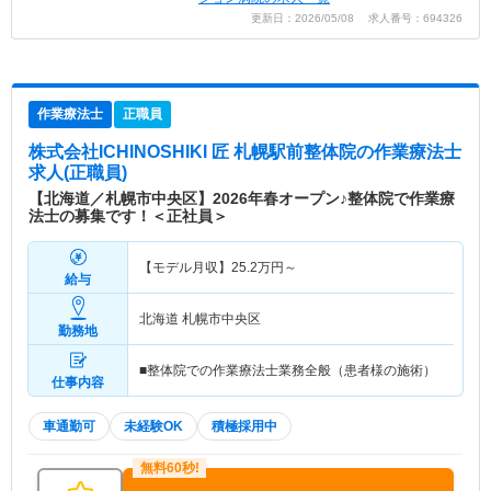
更新日：2026/05/08 求人番号：694326
作業療法士
正職員
株式会社ICHINOSHIKI 匠 札幌駅前整体院
の作業療法士
求人(正職員)
【北海道／札幌市中央区】2026年春オープン♪整体院で作業療
法士の募集です！＜正社員＞
【モデル月収】
25.2
万円～
給与
北海道 札幌市中央区
勤務地
■整体院での作業療法士業務全般（患者様の施術）
仕事内容
車通勤可
未経験OK
積極採用中