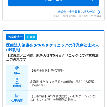
株式会社小春日和の求人一覧
更新日：2026/06/18 求人番号：9781578
作業療法士
正職員
医療法人健康会 おおあさクリニック
の作業療法士求人
(正職員)
【北海道／江別市】駅チカ徒歩5分☆クリニックにて作業療法
士の募集です！
【モデル月収】
20.6
万円～
給与
北海道 江別市
ＪＲ函館本線(函館－旭川)「大麻駅」
（徒歩5分）
勤務地
【仕事内容】 ■外来及び訪問リハビリテーションに
おけるリハビリ・物理療法業務全…
仕事内容