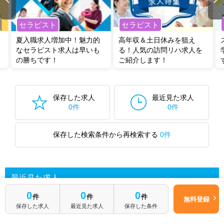
セラピスト
セラピスト
夏入職求人増加中！魅力的
高年収＆土日休みを狙え
なセラピスト求人は早いも
る！人気の訪問リハ求人を
の勝ちです！
ご紹介します！
保存した求人
最近見た求人
0件
0件
保存した検索条件から再検索する
0件
最近見た求人
0
0
0
件
件
件
無料登録
保存した求人
最近見た求人
保存した条件
あなたが最近見た求人を表示します