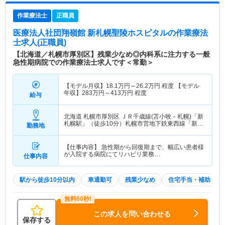
作業療法士
正職員
医療法人社団翔嶺館 新札幌聖陵ホスピタル
の作業療法
士求人(正職員)
【北海道／札幌市厚別区】残業少なめ◎内科系に注力する一般
急性期病院での作業療法士求人です＜常勤＞
【モデル月収】
18.1
万円～
26.2
万円
程度 【モデル
年収】
283
万円～
413
万円
程度
給与
北海道 札幌市厚別区
ＪＲ千歳線(苫小牧－札幌)「新
札幌駅」（徒歩10分）札幌市営地下鉄東西線「新さ
勤務地
っぽろ駅」（徒歩10分）
【仕事内容】 急性期から回復期まで、幅広い患者様
が入院する病院にてリハビリ業務…
仕事内容
駅から徒歩10分以内
車通勤可
残業少なめ
住宅手当・補助
この求人を問い合わせる
保存する