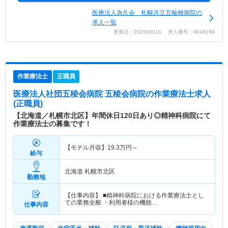
医療法人為久会 札幌共立五輪橋病院の
求人一覧
更新日：2026/06/16 求人番号：9048189
作業療法士
正職員
医療法人社団五稜会病院 五稜会病院
の作業療法士求人
(正職員)
【北海道／札幌市北区】年間休日120日あり◎精神科病院にて
作業療法士の募集です！
【モデル月収】
19.3
万円～
給与
北海道 札幌市北区
勤務地
【仕事内容】 ■精神科病院における作業療法士とし
ての業務全般 ・利用者様の機能…
仕事内容