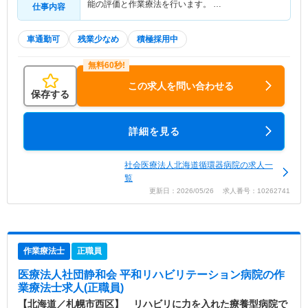
能の評価と作業療法を行います。 …
仕事内容
車通勤可
残業少なめ
積極採用中
この求人を問い合わせる
保存する
詳細を見る
社会医療法人北海道循環器病院の求人一
覧
更新日：2026/05/26 求人番号：10262741
作業療法士
正職員
医療法人社団静和会 平和リハビリテーション病院
の作
業療法士求人(正職員)
【北海道／札幌市西区】 リハビリに力を入れた療養型病院で