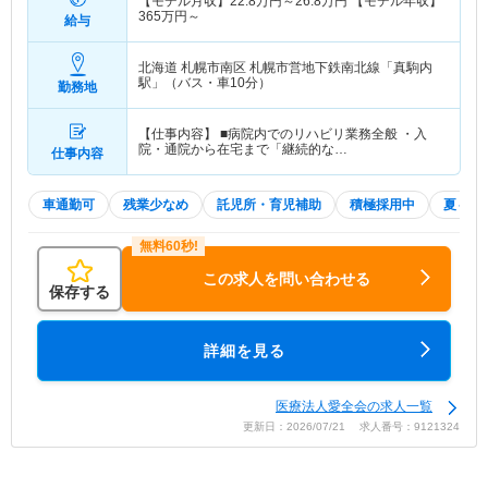
【モデル月収】
22.8
万円～
26.8
万円
【モデル年収】
365
万円～
給与
北海道 札幌市南区
札幌市営地下鉄南北線「真駒内
駅」（バス・車10分）
勤務地
【仕事内容】 ■病院内でのリハビリ業務全般 ・入
院・通院から在宅まで「継続的な…
仕事内容
車通勤可
残業少なめ
託児所・育児補助
積極採用中
夏～秋
この求人を問い合わせる
保存する
詳細を見る
医療法人愛全会の求人一覧
更新日：2026/07/21 求人番号：9121324