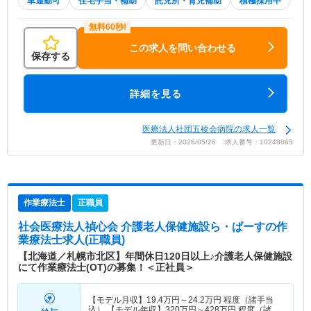
車通勤可
住宅手当・補助
託児所・育児補助
積極採用中
この求人を問い合わせる
保存する
詳細を見る
医療法人社団五稜会病院の求人一覧
更新日：2026/05/26 求人番号：10248865
作業療法士
正職員
社会医療法人禎心会 介護老人保健施設ら・ぱーす
の作
業療法士求人(正職員)
【北海道／札幌市北区】年間休日120日以上♪介護老人保健施設
にて作業療法士(OT)の募集！＜正社員＞
【モデル月収】
19.4
万円～
24.2
万円
程度（諸手当
込） 【モデル年収】
320
万円～
428
万円
程度（諸手