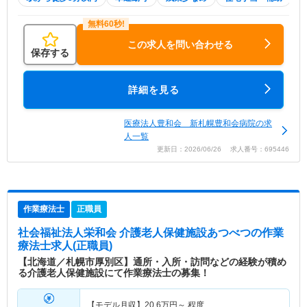
この求人を問い合わせる
保存する
詳細を見る
医療法人豊和会 新札幌豊和会病院の求
人一覧
更新日：2026/06/26 求人番号：695446
作業療法士
正職員
社会福祉法人栄和会 介護老人保健施設あつべつ
の作業
療法士求人(正職員)
【北海道／札幌市厚別区】通所・入所・訪問などの経験が積め
る介護老人保健施設にて作業療法士の募集！
【モデル月収】
20.6
万円～
程度