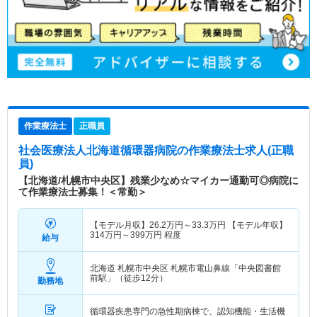
作業療法士
正職員
社会医療法人北海道循環器病院
の作業療法士求人(正職
員)
【北海道/札幌市中央区】残業少なめ☆マイカー通勤可◎病院に
て作業療法士募集！＜常勤＞
【モデル月収】
26.2
万円～
33.3
万円
【モデル年収】
314
万円～
399
万円
程度
給与
北海道 札幌市中央区
札幌市電山鼻線「中央図書館
前駅」（徒歩12分）
勤務地
循環器疾患専門の急性期病棟で、認知機能・生活機