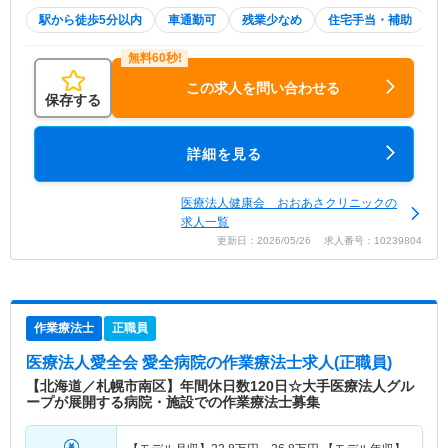
駅から徒歩5分以内
車通勤可
残業少なめ
住宅手当・補助
この求人を問い合わせる
保存する
詳細を見る
医療法人健康会 おおあさクリニックの
求人一覧
更新日：2026/05/26 求人番号：10239804
作業療法士
正職員
医療法人愛全会 愛全病院
の作業療法士求人(正職員)
【北海道／札幌市南区】年間休日数120日☆大手医療法人グル
ープが展開する病院・施設での作業療法士募集