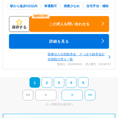
駅から徒歩5分以内
車通勤可
残業少なめ
住宅手当・補助
この求人を問い合わせる
保存する
詳細を見る
医療法人社団銀杏会 さっぽろ銀杏会記
念病院の求人一覧
更新日：2026/05/26 求人番号：10238727
1
2
3
4
5
<<
<
>
>>
（1～20件目を表示中）