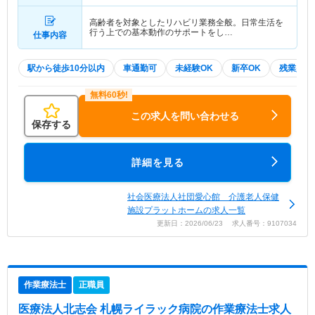
高齢者を対象としたリハビリ業務全般。日常生活を
行う上での基本動作のサポートをし…
仕事内容
駅から徒歩10分以内
車通勤可
未経験OK
新卒OK
残業少な
この求人を問い合わせる
保存する
詳細を見る
社会医療法人社団愛心館 介護老人保健
施設プラットホームの求人一覧
更新日：2026/06/23 求人番号：9107034
作業療法士
正職員
医療法人北志会 札幌ライラック病院
の作業療法士求人