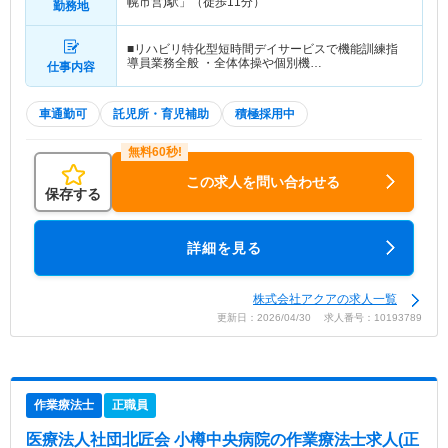
幌市営)駅」（徒歩11分）
勤務地
■リハビリ特化型短時間デイサービスで機能訓練指
導員業務全般 ・全体体操や個別機…
仕事内容
車通勤可
託児所・育児補助
積極採用中
この求人を問い合わせる
保存する
詳細を見る
株式会社アクアの求人一覧
更新日：2026/04/30 求人番号：10193789
作業療法士
正職員
医療法人社団北匠会 小樽中央病院
の作業療法士求人(正