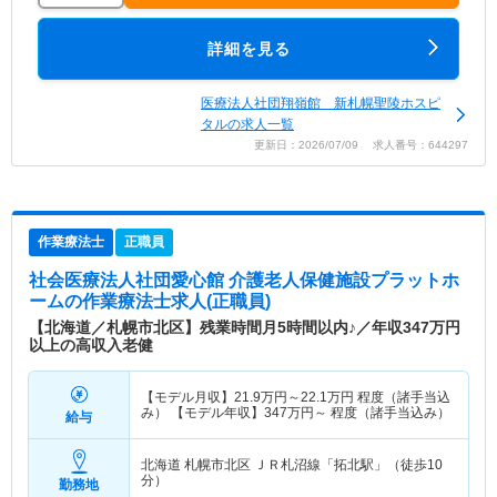
詳細を見る
医療法人社団翔嶺館 新札幌聖陵ホスピ
タルの求人一覧
更新日：2026/07/09 求人番号：644297
作業療法士
正職員
社会医療法人社団愛心館 介護老人保健施設プラットホ
ーム
の作業療法士求人(正職員)
【北海道／札幌市北区】残業時間月5時間以内♪／年収347万円
以上の高収入老健
【モデル月収】
21.9
万円～
22.1
万円
程度（諸手当込
み） 【モデル年収】
347
万円～
程度（諸手当込み）
給与
北海道 札幌市北区
ＪＲ札沼線「拓北駅」（徒歩10
分）
勤務地