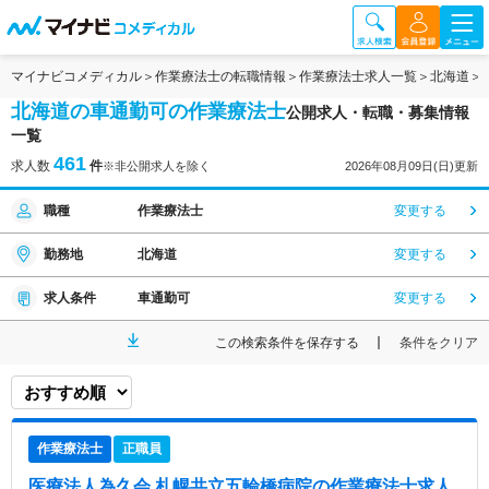
マイナビコメディカル
作業療法士の転職情報
作業療法士求人一覧
北海道
北海道の車通勤可の作業療法士
公開求人・転職・募集情報
一覧
461
求人数
件
※非公開求人を除く
2026年08月09日(日)更新
職種
作業療法士
変更する
勤務地
北海道
変更する
求人条件
車通勤可
変更する
この検索条件を保存する
条件をクリア
作業療法士
正職員
医療法人為久会 札幌共立五輪橋病院
の作業療法士求人