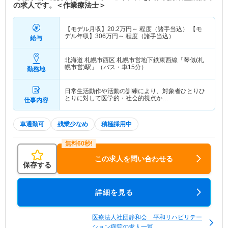
の求人です。＜作業療法士＞
【モデル月収】
20.2
万円～
程度（諸手当込） 【モ
デル年収】
306
万円～
程度（諸手当込）
給与
北海道 札幌市西区
札幌市営地下鉄東西線「琴似(札
幌市営)駅」（バス・車15分）
勤務地
日常生活動作や活動の訓練により、対象者ひとりひ
とりに対して医学的・社会的視点か…
仕事内容
車通勤可
残業少なめ
積極採用中
この求人を問い合わせる
保存する
詳細を見る
医療法人社団静和会 平和リハビリテー
ション病院の求人一覧