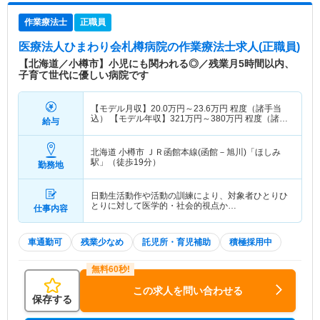
作業療法士
正職員
医療法人ひまわり会札樽病院
の作業療法士求人(正職員)
【北海道／小樽市】小児にも関われる◎／残業月5時間以内、
子育て世代に優しい病院です
【モデル月収】
20.0
万円～
23.6
万円
程度（諸手当
込） 【モデル年収】
321
万円～
380
万円
程度（諸手
給与
当込）
北海道 小樽市
ＪＲ函館本線(函館－旭川)「ほしみ
駅」（徒歩19分）
勤務地
日動生活動作や活動の訓練により、対象者ひとりひ
とりに対して医学的・社会的視点か…
仕事内容
車通勤可
残業少なめ
託児所・育児補助
積極採用中
この求人を問い合わせる
保存する