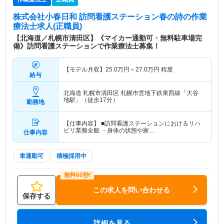
株式会社小春日和 訪問看護ステーション春の詩
の作業
療法士求人(正職員)
【北海道／札幌市清田区】《マイカー通勤可・無料駐車場完
備》訪問看護ステーションで作業療法士募集！
【モデル月収】
25.0
万円～
27.0
万円
程度
給与
北海道 札幌市清田区
札幌市営地下鉄東西線「大谷
地駅」（徒歩17分）
勤務地
【仕事内容】 ■訪問看護ステーションにおけるリハ
ビリ業務全般 ・身体の状態や家…
仕事内容
車通勤可
積極採用中
この求人を問い合わせる
保存する
詳細を見る