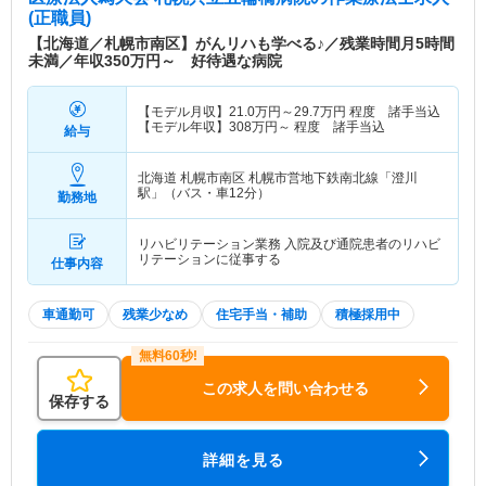
(正職員)
【北海道／札幌市南区】がんリハも学べる♪／残業時間月5時間
未満／年収350万円～ 好待遇な病院
【モデル月収】
21.0
万円～
29.7
万円
程度 諸手当込
【モデル年収】
308
万円～
程度 諸手当込
給与
北海道 札幌市南区
札幌市営地下鉄南北線「澄川
駅」（バス・車12分）
勤務地
リハビリテーション業務 入院及び通院患者のリハビ
リテーションに従事する
仕事内容
車通勤可
残業少なめ
住宅手当・補助
積極採用中
この求人を問い合わせる
保存する
詳細を見る