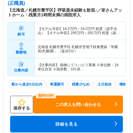
(正職員)
【北海道／札幌市豊平区】呼吸器未経験も歓迎♪／皆さんアッ
トホーム・残業月1時間未満の病院求人
【モデル月収】
18.2
万円～
24.0
万円
程度（諸手当
込） 【モデル年収】
295
万円～
391
万円
程度（諸手
給与
当込）
北海道 札幌市豊平区
札幌市営地下鉄東豊線「学園
前(札幌)駅」（徒歩5分）
勤務地
【仕事内容】 病棟にてリハビリ業務 ※単位数：18
単位目安 ※病床数：161床…
仕事内容
駅から徒歩5分以内
車通勤可
残業少なめ
土日祝休
積極採
この求人を問い合わせる
保存する
詳細を見る