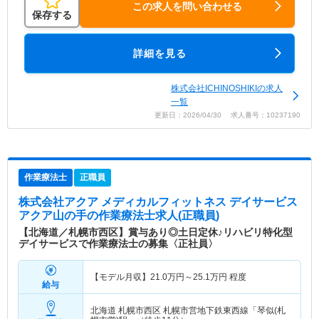
この求人を問い合わせる
保存する
詳細を見る
株式会社ICHINOSHIKIの求人
一覧
更新日：2026/04/30 求人番号：10237190
作業療法士
正職員
株式会社アクア メディカルフィットネス デイサービス
アクア山の手
の作業療法士求人(正職員)
【北海道／札幌市西区】賞与あり◎土日定休♪リハビリ特化型
デイサービスで作業療法士の募集〈正社員〉
【モデル月収】
21.0
万円～
25.1
万円
程度
給与
北海道 札幌市西区
札幌市営地下鉄東西線「琴似(札