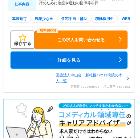
持のために治療や運動の指導等を行…
仕事内容
車通勤可
残業少なめ
住宅手当・補助
積極採用中
WEB面接
この求人を問い合わせる
保存する
詳細を見る
医療法人中山会 新札幌パウロ病院の求
人一覧
更新日：2026/05/26 求人番号：580403