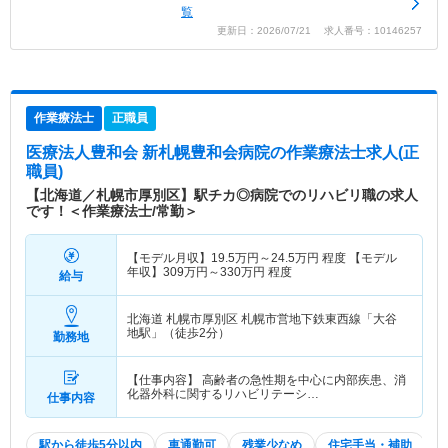
覧
更新日：2026/07/21 求人番号：10146257
作業療法士
正職員
医療法人豊和会 新札幌豊和会病院
の作業療法士求人(正
職員)
【北海道／札幌市厚別区】駅チカ◎病院でのリハビリ職の求人
です！＜作業療法士/常勤＞
【モデル月収】
19.5
万円～
24.5
万円
程度 【モデル
年収】
309
万円～
330
万円
程度
給与
北海道 札幌市厚別区
札幌市営地下鉄東西線「大谷
地駅」（徒歩2分）
勤務地
【仕事内容】 高齢者の急性期を中心に内部疾患、消
化器外科に関するリハビリテーシ…
仕事内容
駅から徒歩5分以内
車通勤可
残業少なめ
住宅手当・補助