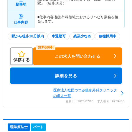
駅」（徒歩10分）
勤務地
■仕事内容 整形外科領域におけるリハビリ業務を担
当します。
仕事内容
駅から徒歩10分以内
車通勤可
残業少なめ
積極採用中
この求人を問い合わせる
保存する
詳細を見る
医療法人社団つつみ整形外科クリニック
の求人一覧
更新日：2026/07/10 求人番号：9739466
理学療法士
パート