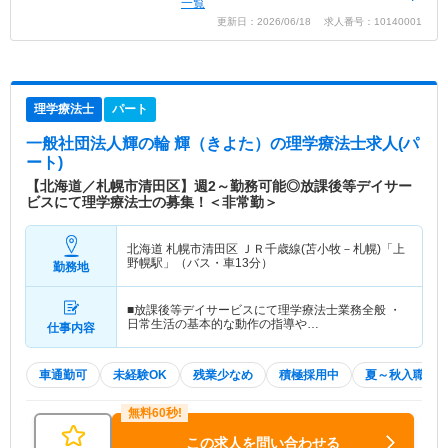
一覧
更新日：2026/06/18 求人番号：10140001
理学療法士
パート
一般社団法人輝の輪 輝（きよた）
の理学療法士求人(パ
ート)
【北海道／札幌市清田区】週2～勤務可能◎放課後等デイサー
ビスにて理学療法士の募集！＜非常勤＞
北海道 札幌市清田区
ＪＲ千歳線(苫小牧－札幌)「上
野幌駅」（バス・車13分）
勤務地
■放課後等デイサービスにて理学療法士業務全般 ・
日常生活の基本的な動作の指導や…
仕事内容
車通勤可
未経験OK
残業少なめ
積極採用中
夏～秋入職可
この求人を問い合わせる