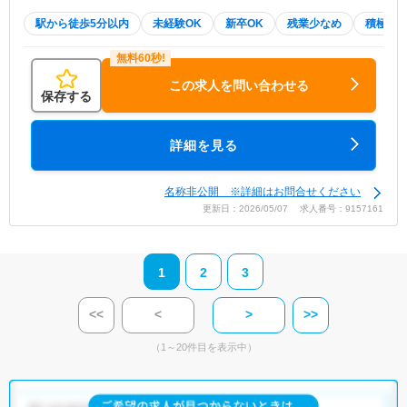
駅から徒歩5分以内
未経験OK
新卒OK
残業少なめ
積極採
この求人を問い合わせる
保存する
詳細を見る
名称非公開 ※詳細はお問合せください
更新日：2026/05/07 求人番号：9157161
1
2
3
<<
<
>
>>
（1～20件目を表示中）