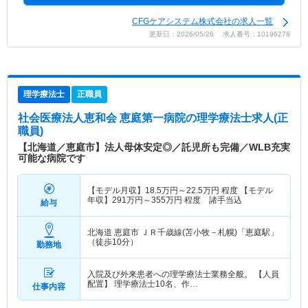
CFGケアシステム株式会社の求人一覧
更新日：2026/05/26 求人番号：10196278
理学療法士
正職員
社会医療法人恵和会 恵庭第一病院
の理学療法士求人(正
職員)
【北海道／恵庭市】法人母体安定◎／託児所も完備／WLB充実
可能な病院です
【モデル月収】
18.5
万円～
22.5
万円
程度 【モデル
年収】
291
万円～
355
万円
程度 諸手当込
給与
北海道 恵庭市
ＪＲ千歳線(苫小牧－札幌)「恵庭駅」
（徒歩10分）
勤務地
入院及び外来患者への理学療法士業務全般。 【人員
配置】 理学療法士10名、作…
仕事内容