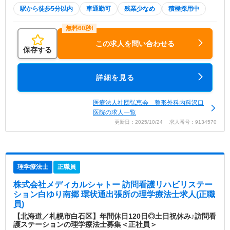
駅から徒歩5分以内
車通勤可
残業少なめ
積極採用中
この求人を問い合わせる
保存する
詳細を見る
医療法人社団弘恵会 整形外科内科沢口
医院の求人一覧
更新日：2025/10/24 求人番号：9134570
理学療法士
正職員
株式会社メディカルシャトー 訪問看護リハビリステー
ション白ゆり南郷 環状通出張所
の理学療法士求人(正職
員)
【北海道／札幌市白石区】年間休日120日◎土日祝休み♪訪問看
護ステーションの理学療法士募集＜正社員＞