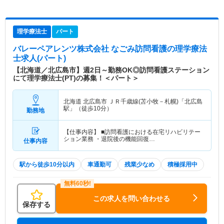
理学療法士
パート
バレーペアレンツ株式会社 なごみ訪問看護
の理学療法
士求人(パート)
【北海道／北広島市】週2日～勤務OK◎訪問看護ステーション
にて理学療法士(PT)の募集！＜パート＞
北海道 北広島市
ＪＲ千歳線(苫小牧－札幌)「北広島
駅」（徒歩10分）
勤務地
【仕事内容】 ■訪問看護における在宅リハビリテー
ション業務 ・退院後の機能回復…
仕事内容
駅から徒歩10分以内
車通勤可
残業少なめ
積極採用中
この求人を問い合わせる
保存する