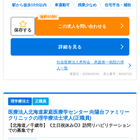
駅から徒歩10分以内
車通勤可
残業少なめ
住宅手当・補助
この求人を問い合わせる
保存する
詳細を見る
社会医療法人恵和会 恵庭第一病院の求
人一覧
更新日：2026/05/26 求人番号：9026723
理学療法士
正職員
医療法人北海道家庭医療学センター 向陽台ファミリー
クリニック
の理学療法士求人(正職員)
【北海道／千歳市】《土日祝休み◎》訪問リハビリテーション
での募集です