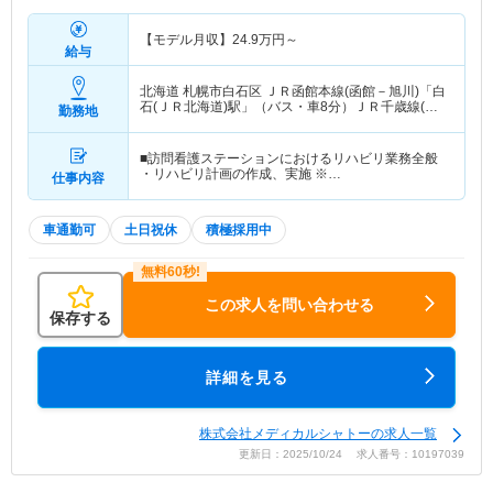
【モデル月収】
24.9
万円～
給与
北海道 札幌市白石区
ＪＲ函館本線(函館－旭川)「白
石(ＪＲ北海道)駅」（バス・車8分）ＪＲ千歳線(苫
勤務地
小牧－札幌)「白石(ＪＲ北海道)駅」（バス・車8
分）
■訪問看護ステーションにおけるリハビリ業務全般
・リハビリ計画の作成、実施 ※…
仕事内容
車通勤可
土日祝休
積極採用中
この求人を問い合わせる
保存する
詳細を見る
株式会社メディカルシャトーの求人一覧
更新日：2025/10/24 求人番号：10197039