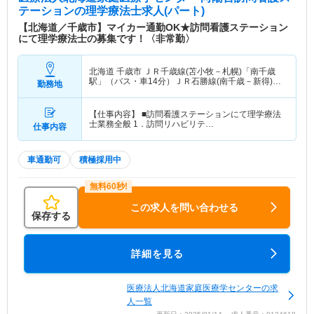
テーション
の理学療法士求人(パート)
【北海道／千歳市】マイカー通勤OK★訪問看護ステーション
にて理学療法士の募集です！〈非常勤〉
北海道 千歳市
ＪＲ千歳線(苫小牧－札幌)「南千歳
駅」（バス・車14分）ＪＲ石勝線(南千歳－新得)
勤務地
「南千歳駅」（バス・車14分）
【仕事内容】 ■訪問看護ステーションにて理学療法
士業務全般 1．訪問リハビリテ…
仕事内容
車通勤可
積極採用中
この求人を問い合わせる
保存する
詳細を見る
医療法人北海道家庭医療学センターの求
人一覧