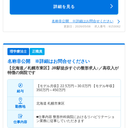
詳細を見る
名称非公開 ※詳細はお問合せください
更新日：2026/05/08 求人番号：9153062
理学療法士
正職員
名称非公開
※詳細はお問合せください
【北海道／札幌市東区】JR駅徒歩すぐの整形求人♪／高収入が
特徴の病院です
【モデル月収】
22.5
万円～
30.0
万円
【モデル年収】
350
万円～
450
万円
給与
北海道 札幌市東区
勤務地
■仕事内容 整形外科病院におけるリハビリテーショ
ン業務に従事していただきます
仕事内容