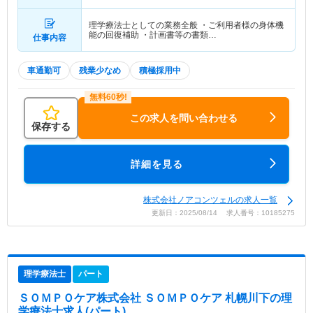
駅」（徒歩15分） 他
理学療法士としての業務全般 ・ご利用者様の身体機
能の回復補助 ・計画書等の書類…
仕事内容
車通勤可
残業少なめ
積極採用中
この求人を問い合わせる
保存する
詳細を見る
株式会社ノアコンツェルの求人一覧
更新日：2025/08/14 求人番号：10185275
理学療法士
パート
ＳＯＭＰＯケア株式会社 ＳＯＭＰＯケア 札幌川下
の理
学療法士求人(パート)