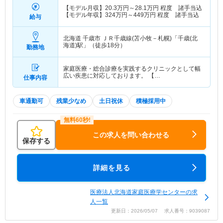
【モデル月収】
20.3
万円～
28.1
万円
程度 諸手当込
【モデル年収】
324
万円～
449
万円
程度 諸手当込
給与
北海道 千歳市
ＪＲ千歳線(苫小牧－札幌)「千歳(北
海道)駅」（徒歩18分）
勤務地
家庭医療・総合診療を実践するクリニックとして幅
広い疾患に対応しております。 【…
仕事内容
車通勤可
残業少なめ
土日祝休
積極採用中
この求人を問い合わせる
保存する
詳細を見る
医療法人北海道家庭医療学センターの求
人一覧
更新日：2026/05/07 求人番号：9039087