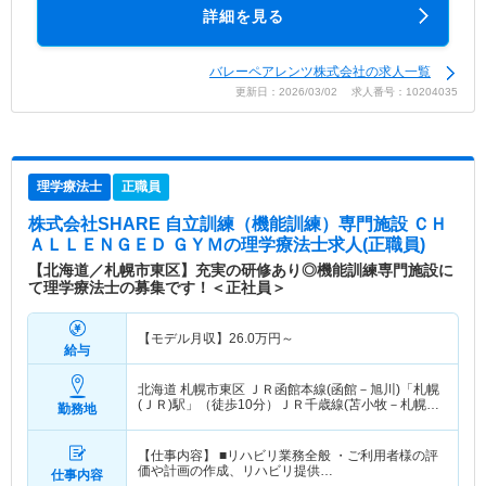
詳細を見る
バレーペアレンツ株式会社の求人一覧
更新日：2026/03/02 求人番号：10204035
理学療法士
正職員
株式会社SHARE 自立訓練（機能訓練）専門施設 ＣＨ
ＡＬＬＥＮＧＥＤ ＧＹＭ
の理学療法士求人(正職員)
【北海道／札幌市東区】充実の研修あり◎機能訓練専門施設に
て理学療法士の募集です！＜正社員＞
【モデル月収】
26.0
万円～
給与
北海道 札幌市東区
ＪＲ函館本線(函館－旭川)「札幌
(ＪＲ)駅」（徒歩10分）ＪＲ千歳線(苫小牧－札幌)
勤務地
「札幌(ＪＲ)駅」（徒歩10分）
【仕事内容】 ■リハビリ業務全般 ・ご利用者様の評
価や計画の作成、リハビリ提供…
仕事内容