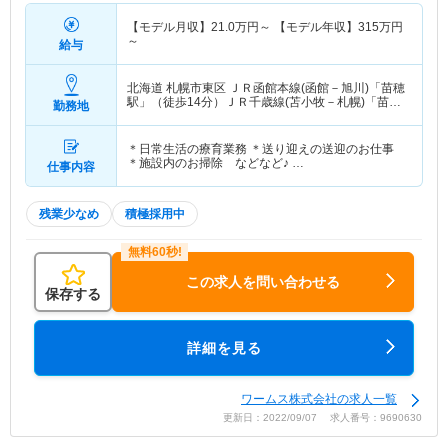
【モデル月収】
21.0
万円～
【モデル年収】
315
万円
～
給与
北海道 札幌市東区
ＪＲ函館本線(函館－旭川)「苗穂
駅」（徒歩14分）ＪＲ千歳線(苫小牧－札幌)「苗穂
勤務地
駅」（徒歩14分）
＊日常生活の療育業務 ＊送り迎えの送迎のお仕事
＊施設内のお掃除 などなど♪ …
仕事内容
残業少なめ
積極採用中
この求人を問い合わせる
保存する
詳細を見る
ワームス株式会社の求人一覧
更新日：2022/09/07 求人番号：9690630