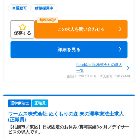
車通勤可
積極採用中
この求人を問い合わせる
保存する
詳細を見る
heart&smile株式会社の求人
一覧
更新日：2024/11/19 求人番号：10129449
理学療法士
正職員
ワームス株式会社 ぬくもりの森 東
の理学療法士求人
(正職員)
【札幌市／東区】日祝固定のお休み♪賞与実績3ヶ月／デイサー
ビスの求人です。