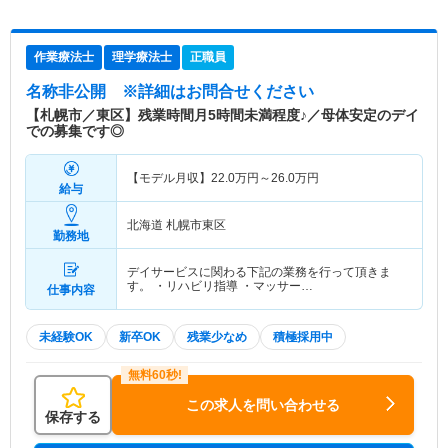
作業療法士
理学療法士
正職員
名称非公開
※詳細はお問合せください
【札幌市／東区】残業時間月5時間未満程度♪／母体安定のデイ
での募集です◎
【モデル月収】
22.0
万円～
26.0
万円
給与
北海道 札幌市東区
勤務地
デイサービスに関わる下記の業務を行って頂きま
す。 ・リハビリ指導 ・マッサー…
仕事内容
未経験OK
新卒OK
残業少なめ
積極採用中
この求人を問い合わせる
保存する