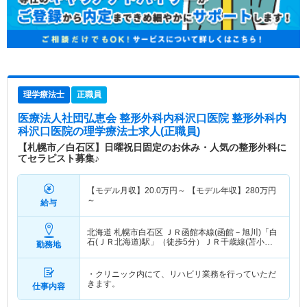
理学療法士
正職員
医療法人社団弘恵会 整形外科内科沢口医院 整形外科内
科沢口医院
の理学療法士求人(正職員)
【札幌市／白石区】日曜祝日固定のお休み・人気の整形外科に
てセラピスト募集♪
【モデル月収】
20.0
万円～
【モデル年収】
280
万円
～
給与
北海道 札幌市白石区
ＪＲ函館本線(函館－旭川)「白
石(ＪＲ北海道)駅」（徒歩5分）ＪＲ千歳線(苫小牧
勤務地
－札幌)「白石(ＪＲ北海道)駅」（徒歩5分）
・クリニック内にて、リハビリ業務を行っていただ
きます。
仕事内容