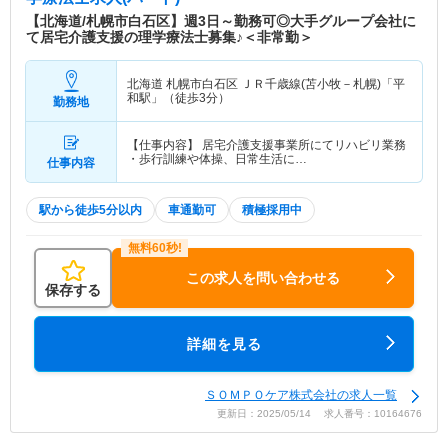
【北海道/札幌市白石区】週3日～勤務可◎大手グループ会社に
て居宅介護支援の理学療法士募集♪＜非常勤＞
北海道 札幌市白石区
ＪＲ千歳線(苫小牧－札幌)「平
和駅」（徒歩3分）
勤務地
【仕事内容】 居宅介護支援事業所にてリハビリ業務
・歩行訓練や体操、日常生活に…
仕事内容
駅から徒歩5分以内
車通勤可
積極採用中
この求人を問い合わせる
保存する
詳細を見る
ＳＯＭＰＯケア株式会社の求人一覧
更新日：2025/05/14 求人番号：10164676