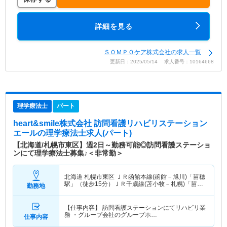
詳細を見る
ＳＯＭＰＯケア株式会社の求人一覧
更新日：2025/05/14 求人番号：10164668
理学療法士
パート
heart&smile株式会社 訪問看護リハビリステーション
エール
の理学療法士求人(パート)
【北海道/札幌市東区】週2日～勤務可能◎訪問看護ステーショ
ンにて理学療法士募集♪＜非常勤＞
北海道 札幌市東区
ＪＲ函館本線(函館－旭川)「苗穂
駅」（徒歩15分）ＪＲ千歳線(苫小牧－札幌)「苗穂
勤務地
駅」（徒歩15分）
【仕事内容】 訪問看護ステーションにてリハビリ業
務 ・グループ会社のグループホ…
仕事内容