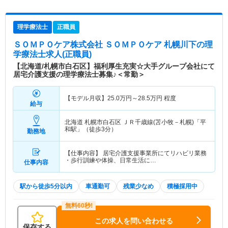
理学療法士
正職員
ＳＯＭＰＯケア株式会社 ＳＯＭＰＯケア 札幌川下
の理
学療法士求人(正職員)
【北海道/札幌市白石区】福利厚生充実☆大手グループ会社にて
居宅介護支援の理学療法士募集♪＜常勤＞
【モデル月収】
25.0
万円～
28.5
万円
程度
給与
北海道 札幌市白石区
ＪＲ千歳線(苫小牧－札幌)「平
和駅」（徒歩3分）
勤務地
【仕事内容】 居宅介護支援事業所にてリハビリ業務
・歩行訓練や体操、日常生活に…
仕事内容
駅から徒歩5分以内
車通勤可
残業少なめ
積極採用中
この求人を問い合わせる
保存する