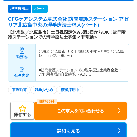
理学療法士
パート
CFGケアシステム株式会社 訪問看護ステーション アゼ
リア北広島中央
の理学療法士求人(パート)
【北海道／北広島市】土日祝固定休み♪週3日からOK！訪問看
護ステーションでの理学療法士募集＜非常勤＞
北海道 北広島市
ＪＲ千歳線(苫小牧－札幌)「北広島
駅」（バス・車5分）
勤務地
■訪問看護ステーションでの理学療法士業務全般 ・
ご利用者様の容態確認 ・ADL…
仕事内容
車通勤可
残業少なめ
積極採用中
この求人を問い合わせる
保存する
詳細を見る