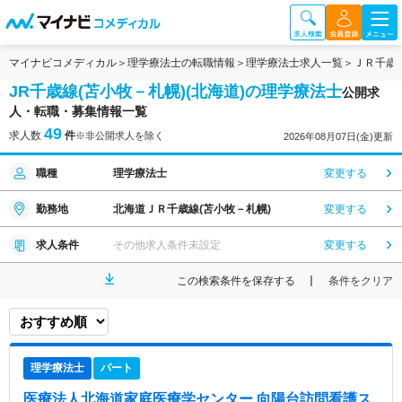
マイナビコメディカル
理学療法士の転職情報
理学療法士求人一覧
ＪＲ千歳
JR千歳線(苫小牧－札幌)(北海道)の理学療法士
公開求
人・転職・募集情報一覧
49
求人数
件
※非公開求人を除く
2026年08月07日(金)更新
職種
理学療法士
変更する
勤務地
北海道ＪＲ千歳線(苫小牧－札幌)
変更する
求人条件
その他求人条件未設定
変更する
この検索条件を保存する
条件をクリア
理学療法士
パート
医療法人北海道家庭医療学センター 向陽台訪問看護ス