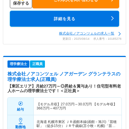
保存する
詳細を見る
株式会社ノアコンツェルの求人一覧
更新日：2025/08/14 求人番号：10185276
理学療法士
正職員
株式会社ノアコンツェル ノアガーデン グランテラス
の
理学療法士求人(正職員)
【東区エリア】月給27万円～◎昇給＆賞与あり！住宅型有料老
人ホームの理学療法士です！＜正社員＞
【モデル月収】
27.0
万円～
30.0
万円
【モデル年収】
366
万円～
407
万円
給与
北海道 札幌市東区
ＪＲ函館本線(函館－旭川)「苗穂
駅」（徒歩15分）ＪＲ千歳線(苫小牧－札幌)「苗穂
勤務地