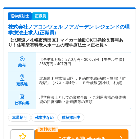
理学療法士
正職員
株式会社ノアコンツェル ノアガーデン レジェンド
の理
学療法士求人(正職員)
【北海道／札幌市清田区】マイカー通勤OK◎昇給＆賞与あ
り！住宅型有料老人ホームの理学療法士＜正社員＞
【モデル月収】
27.0
万円～
30.0
万円
【モデル年収】
366
万円～
407
万円
給与
北海道 札幌市清田区
ＪＲ函館本線(函館－旭川)「苗
穂駅」（バス・車4分）ＪＲ千歳線(苫小牧－札幌)
勤務地
「苗穂駅」（バス・車4分）
理学療法士としての業務全般 ・ご利用者様の身体機
能の回復補助 ・計画書等の書類…
仕事内容
車通勤可
残業少なめ
積極採用中
この求人を問い合わせる