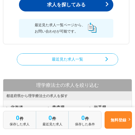
求人を探してみる
最近見た求人一覧ページから、
お問い合わせが可能です。
最近見た求人一覧
理学療法士の求人を絞り込む
都道府県から理学療法士の求人を探す
北海道
青森県
岩手県
宮城県
秋田県
山形県
0
0
0
件
件
件
無料登録
福島県
茨城県
栃木県
保存した求人
最近見た求人
保存した条件
群馬県
埼玉県
千葉県