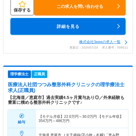
この求人を問い合わせる
保存する
詳細を見る
株式会社3eeeの求人一覧
更新日：2026/07/24 求人番号：599511
理学療法士
正職員
医療法人社団つつみ整形外科クリニック
の理学療法士
求人(正職員)
【北海道／恵庭市】過去実績4.5ヶ月賞与あり◎／外来経験も
豊富に積める整形外科クリニックです♪
【モデル月収】
22.0
万円～
30.0
万円
【モデル年収】
354
万円～
486
万円
給与
北海道 恵庭市
ＪＲ千歳線(苫小牧－札幌)「恵み野