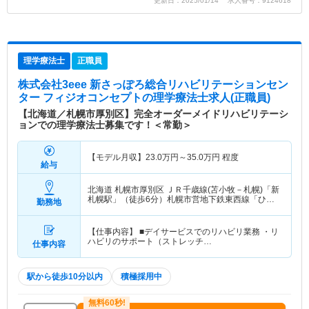
更新日：2025/01/14 求人番号：9124618
理学療法士
正職員
株式会社3eee 新さっぽろ総合リハビリテーションセン
ター フィジオコンセプト
の理学療法士求人(正職員)
【北海道／札幌市厚別区】完全オーダーメイドリハビリテーシ
ョンでの理学療法士募集です！＜常勤＞
【モデル月収】
23.0
万円～
35.0
万円
程度
給与
北海道 札幌市厚別区
ＪＲ千歳線(苫小牧－札幌)「新
札幌駅」（徒歩6分）札幌市営地下鉄東西線「ひば
勤務地
りが丘(北海道)駅」（徒歩12分） 他
【仕事内容】 ■デイサービスでのリハビリ業務 ・リ
ハビリのサポート（ストレッチ…
仕事内容
駅から徒歩10分以内
積極採用中