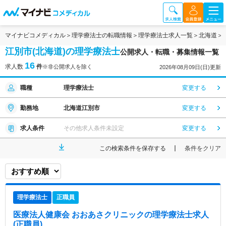
マイナビコメディカル
理学療法士の転職情報
理学療法士求人一覧
北海道
江別市(北海道)の理学療法士
公開求人・転職・募集情報一覧
16
求人数
件
※非公開求人を除く
2026年08月09日(日)更新
職種
理学療法士
変更する
勤務地
北海道江別市
変更する
求人条件
その他求人条件未設定
変更する
この検索条件を保存する
条件をクリア
理学療法士
正職員
医療法人健康会 おおあさクリニック
の理学療法士求人
(正職員)