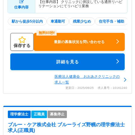
【仕事内容】 クリニックに併設している通所リハビ
リテーションにてリハビリ業務
仕事内容
駅から徒歩5分以内
車通勤可
残業少なめ
住宅手当・補助
最新の募集状況を問い合わせる
保存する
詳細を見る
医療法人健康会 おおあさクリニックの
求人一覧
更新日：2025/08/25 求人番号：10161240
理学療法士
正職員
募集停止
ブルー・ケア株式会社 ブルーライズ野幌
の理学療法士
求人(正職員)