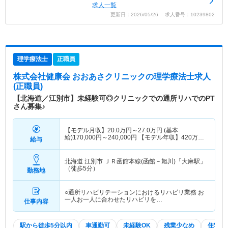
求人一覧
更新日：2026/05/26 求人番号：10239802
理学療法士
正職員
株式会社健康会 おおあさクリニック
の理学療法士求人
(正職員)
【北海道／江別市】未経験可◎クリニックでの通所リハでのPT
さん募集♪
【モデル月収】
20.0
万円～
27.0
万円
(基本
給)170,000円～240,000円 【モデル年収】
420
万円
給与
～
430
万円
（通勤手当除く） ※入社3年目、35歳、
理学療法士10年以上、世帯主、 配偶者・子2人扶
養、賞与年2
北海道 江別市
ＪＲ函館本線(函館－旭川)「大麻駅」
（徒歩5分）
勤務地
○通所リハビリテーションにおけるリハビリ業務 お
一人お一人に合わせたリハビリを…
仕事内容
駅から徒歩5分以内
車通勤可
未経験OK
残業少なめ
住宅手