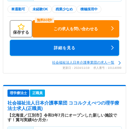
車通勤可
未経験OK
残業少なめ
積極採用中
この求人を問い合わせる
保存する
詳細を見る
社会福祉法人日本介護事業団の求人一覧
更新日：2024/11/19 求人番号：10114099
理学療法士
正職員
社会福祉法人日本介護事業団 ココルクえべつ
の理学療
法士求人(正職員)
【北海道／江別市】令和3年7月にオープンした新しい施設で
す！賞与実績4か月分♪