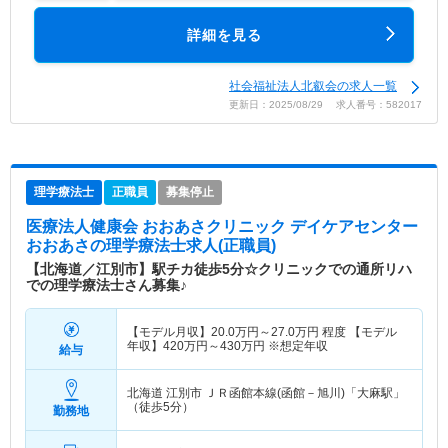
詳細を見る
社会福祉法人北叡会の求人一覧
更新日：2025/08/29 求人番号：582017
理学療法士
正職員
募集停止
医療法人健康会 おおあさクリニック デイケアセンター
おおあさ
の理学療法士求人(正職員)
【北海道／江別市】駅チカ徒歩5分☆クリニックでの通所リハ
での理学療法士さん募集♪
【モデル月収】
20.0
万円～
27.0
万円
程度 【モデル
年収】
420
万円～
430
万円
※想定年収
給与
北海道 江別市
ＪＲ函館本線(函館－旭川)「大麻駅」
（徒歩5分）
勤務地