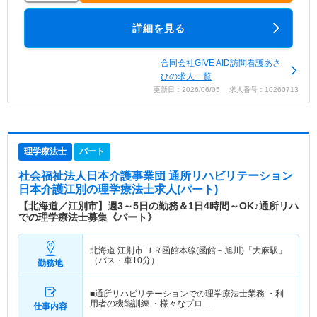
詳細を見る
合同会社GIVE AID訪問看護あさ
ひの求人一覧
更新日：2026/06/05 求人番号：10260713
理学療法士
パート
社会福祉法人日本介護事業団 通所リハビリテーション
日本介護江別
の理学療法士求人(パート)
【北海道／江別市】週3～5日の勤務＆1日4時間～OK♪通所リハ
での理学療法士募集《パート》
北海道 江別市
ＪＲ函館本線(函館－旭川)「大麻駅」
（バス・車10分）
勤務地
■通所リハビリテーションでの理学療法士業務 ・利
用者の機能訓練 ・様々なプロ…
仕事内容