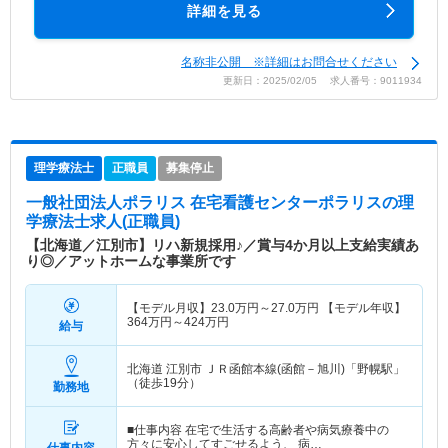
詳細を見る
名称非公開 ※詳細はお問合せください
更新日：2025/02/05 求人番号：9011934
理学療法士
正職員
募集停止
一般社団法人ポラリス 在宅看護センターポラリス
の理
学療法士求人(正職員)
【北海道／江別市】リハ新規採用♪／賞与4か月以上支給実績あ
り◎／アットホームな事業所です
【モデル月収】
23.0
万円～
27.0
万円
【モデル年収】
364
万円～
424
万円
給与
北海道 江別市
ＪＲ函館本線(函館－旭川)「野幌駅」
（徒歩19分）
勤務地
■仕事内容 在宅で生活する高齢者や病気療養中の
方々に安心してすごせるよう、 病…