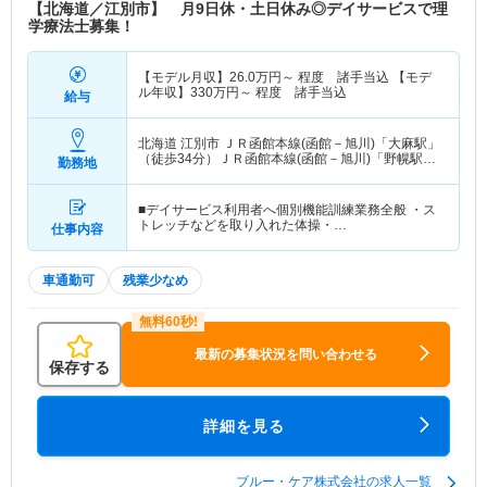
【北海道／江別市】 月9日休・土日休み◎デイサービスで理
学療法士募集！
【モデル月収】
26.0
万円～
程度 諸手当込 【モデ
ル年収】
330
万円～
程度 諸手当込
給与
北海道 江別市
ＪＲ函館本線(函館－旭川)「大麻駅」
（徒歩34分）ＪＲ函館本線(函館－旭川)「野幌駅」
勤務地
（徒歩23分）
■デイサービス利用者へ個別機能訓練業務全般 ・ス
トレッチなどを取り入れた体操・…
仕事内容
車通勤可
残業少なめ
最新の募集状況を問い合わせる
保存する
詳細を見る
ブルー・ケア株式会社の求人一覧