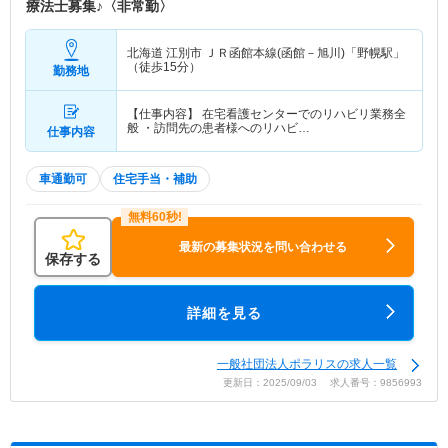
療法士募集♪〈非常勤〉
北海道 江別市
ＪＲ函館本線(函館－旭川)「野幌駅」
（徒歩15分）
勤務地
【仕事内容】 在宅看護センターでのリハビリ業務全
般 ・訪問先の患者様へのリハビ…
仕事内容
車通勤可
住宅手当・補助
最新の募集状況を問い合わせる
保存する
詳細を見る
一般社団法人ポラリスの求人一覧
更新日：2025/09/03 求人番号：9856993