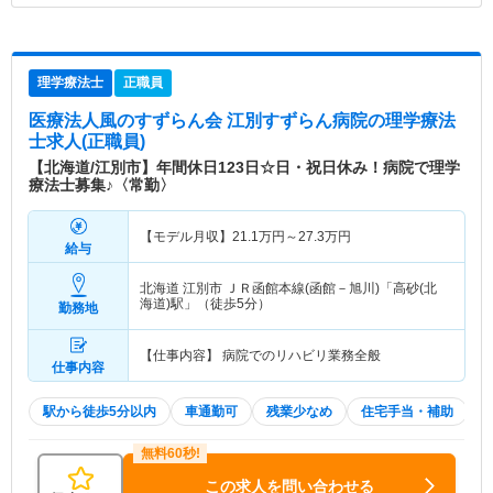
理学療法士
正職員
医療法人風のすずらん会 江別すずらん病院
の理学療法
士求人(正職員)
【北海道/江別市】年間休日123日☆日・祝日休み！病院で理学
療法士募集♪〈常勤〉
【モデル月収】
21.1
万円～
27.3
万円
給与
北海道 江別市
ＪＲ函館本線(函館－旭川)「高砂(北
海道)駅」（徒歩5分）
勤務地
【仕事内容】 病院でのリハビリ業務全般
仕事内容
駅から徒歩5分以内
車通勤可
残業少なめ
住宅手当・補助
この求人を問い合わせる