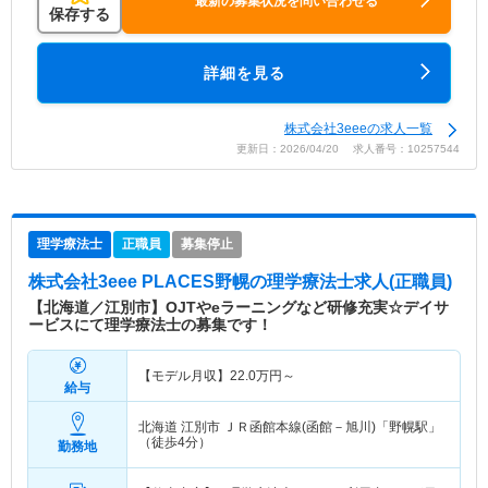
最新の募集状況を問い合わせる
保存する
詳細を見る
株式会社3eeeの求人一覧
更新日：2026/04/20 求人番号：10257544
理学療法士
正職員
募集停止
株式会社3eee PLACES野幌
の理学療法士求人(正職員)
【北海道／江別市】OJTやeラーニングなど研修充実☆デイサ
ービスにて理学療法士の募集です！
【モデル月収】
22.0
万円～
給与
北海道 江別市
ＪＲ函館本線(函館－旭川)「野幌駅」
（徒歩4分）
勤務地