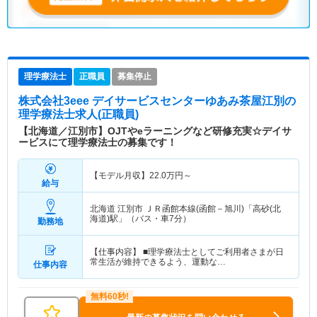
理学療法士
正職員
募集停止
株式会社3eee デイサービスセンターゆあみ茶屋江別
の
理学療法士求人(正職員)
【北海道／江別市】OJTやeラーニングなど研修充実☆デイサ
ービスにて理学療法士の募集です！
【モデル月収】
22.0
万円～
給与
北海道 江別市
ＪＲ函館本線(函館－旭川)「高砂(北
海道)駅」（バス・車7分）
勤務地
【仕事内容】 ■理学療法士としてご利用者さまが日
常生活が維持できるよう、運動な…
仕事内容