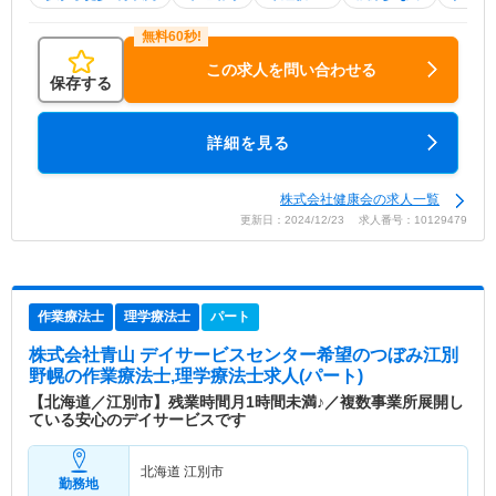
この求人を問い合わせる
保存する
詳細を見る
株式会社健康会の求人一覧
更新日：2024/12/23 求人番号：10129479
作業療法士
理学療法士
パート
株式会社青山 デイサービスセンター希望のつぼみ江別
野幌
の作業療法士,理学療法士求人(パート)
【北海道／江別市】残業時間月1時間未満♪／複数事業所展開し
ている安心のデイサービスです
北海道 江別市
勤務地