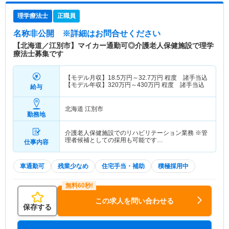
理学療法士
正職員
名称非公開
※詳細はお問合せください
【北海道／江別市】マイカー通勤可◎介護老人保健施設で理学
療法士募集です
【モデル月収】
18.5
万円～
32.7
万円
程度 諸手当込
【モデル年収】
320
万円～
430
万円
程度 諸手当込
給与
北海道 江別市
勤務地
介護老人保健施設でのリハビリテーション業務 ※管
理者候補としての採用も可能です…
仕事内容
車通勤可
残業少なめ
住宅手当・補助
積極採用中
この求人を問い合わせる
保存する