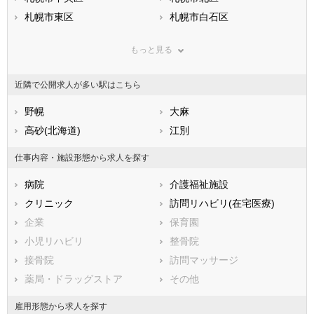
兵庫県
札幌市東区
奈良県
札幌市白石区
和歌山県
鳥取県
札幌市豊平区
島根県
札幌市南区
岡山県
もっと見る
広島県
札幌市西区
山口県
札幌市厚別区
徳島県
香川県
札幌市手稲区
愛媛県
札幌市清田区
高知県
近隣で公開求人が多い駅はこちら
福岡県
市部
佐賀県
長崎県
熊本県
函館市
野幌
大分県
小樽市
大麻
宮崎県
鹿児島県
旭川市
高砂(北海道)
沖縄県
室蘭市
江別
釧路市
帯広市
仕事内容・施設形態から求人を探す
北見市
夕張市
病院
介護福祉施設
岩見沢市
網走市
クリニック
訪問リハビリ(在宅医療)
留萌市
苫小牧市
企業
保育園
稚内市
美唄市
小児リハビリ
整骨院
芦別市
江別市
接骨院
訪問マッサージ
赤平市
紋別市
薬局・ドラッグストア
その他
士別市
名寄市
三笠市
根室市
雇用形態から求人を探す