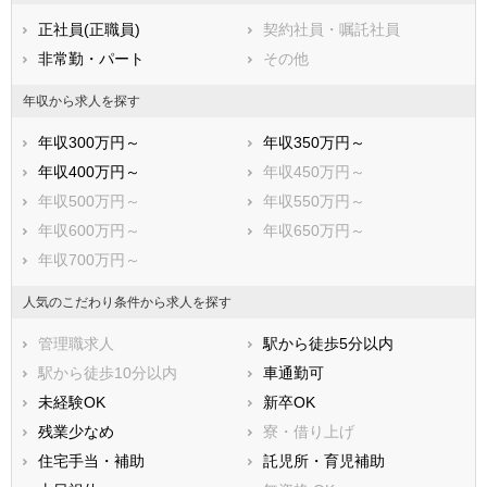
千歳市
滝川市
正社員(正職員)
契約社員・嘱託社員
砂川市
歌志内市
非常勤・パート
その他
深川市
富良野市
登別市
恵庭市
年収から求人を探す
伊達市
北広島市
年収300万円～
年収350万円～
石狩市
北斗市
年収400万円～
年収450万円～
石狩郡当別町
石狩郡新篠津村
年収500万円～
年収550万円～
松前郡松前町
松前郡福島町
年収600万円～
年収650万円～
上磯郡知内町
上磯郡木古内町
年収700万円～
亀田郡七飯町
茅部郡鹿部町
茅部郡森町
二海郡八雲町
人気のこだわり条件から求人を探す
山越郡長万部町
檜山郡江差町
管理職求人
駅から徒歩5分以内
檜山郡上ノ国町
檜山郡厚沢部町
駅から徒歩10分以内
車通勤可
爾志郡乙部町
奥尻郡奥尻町
未経験OK
新卒OK
瀬棚郡今金町
久遠郡せたな町
残業少なめ
寮・借り上げ
島牧郡島牧村
寿都郡寿都町
住宅手当・補助
託児所・育児補助
寿都郡黒松内町
磯谷郡蘭越町