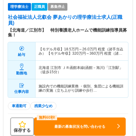
理学療法士
正職員
募集停止
社会福祉法人北叡会 夢あかり
の理学療法士求人(正職
員)
【北海道／江別市】 特別養護老人ホームで機能訓練指導員募
集！
【モデル月収】
18.5
万円～
26.0
万円
程度（諸手当込
み） 【モデル年収】
320
万円～
360
万円
程度（諸手
給与
当込み）
北海道 江別市
ＪＲ函館本線(函館－旭川)「江別駅」
（徒歩15分）
勤務地
施設内での機能訓練業務 ・個別、集団による機能訓
練の実施（立ち上がり訓練や歩行…
仕事内容
車通勤可
残業少なめ
最新の募集状況を問い合わせる
保存する