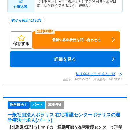
【仕事内容】 ■理学療法士としてご利用者さまが日
常生活が維持できるよう、運動な…
仕事内容
駅から徒歩5分以内
最新の募集状況を問い合わせる
保存する
詳細を見る
株式会社3eeeの求人一覧
更新日：2026/04/20 求人番号：10257524
理学療法士
パート
募集停止
一般社団法人ポラリス 在宅看護センターポラリス
の理
学療法士求人(パート)
【北海道/江別市】マイカー通勤可能☆在宅看護センターで理学