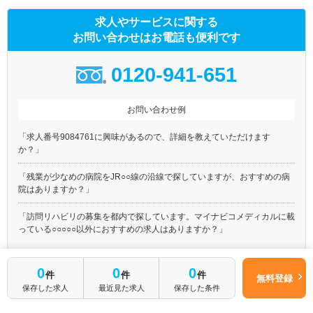
斜里郡斜里町
斜里郡清里町
求人やサービスに関する
斜里郡小清水町
常呂郡訓子府町
お問い合わせはお電話も便利です
常呂郡置戸町
常呂郡佐呂間町
紋別郡遠軽町
紋別郡湧別町
0120-941-651
紋別郡滝上町
紋別郡興部町
紋別郡西興部村
紋別郡雄武町
お問い合わせ例
網走郡大空町
虻田郡豊浦町
「求人番号9084761に興味があるので、詳細を教えていただけます
有珠郡壮瞥町
白老郡白老町
か？」
勇払郡厚真町
虻田郡洞爺湖町
「残業が少なめの病院をJR○○線の沿線で探していますが、おすすめの病
勇払郡安平町
勇払郡むかわ町
院はありますか？」
沙流郡日高町
沙流郡平取町
「訪問リハビリの募集を都内で探しています。マイナビコメディカルに載
新冠郡新冠町
浦河郡浦河町
っている○○○○○以外におすすめの求人はありますか？」
様似郡様似町
幌泉郡えりも町
日高郡新ひだか町
河東郡音更町
0
0
0
河東郡士幌町
河東郡上士幌町
件
件
件
無料登録
保存した求人
最近見た求人
保存した条件
河東郡鹿追町
上川郡新得町
専門サイト
上川郡清水町
河西郡芽室町