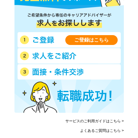
上川郡比布町
上川郡愛別町
上川郡上川町
上川郡東川町
上川郡美瑛町
空知郡上富良野町
空知郡中富良野町
空知郡南富良野町
勇払郡占冠村
上川郡和寒町
ご登録はこちら
上川郡剣淵町
上川郡下川町
中川郡美深町
中川郡音威子府村
中川郡中川町
雨竜郡幌加内町
増毛郡増毛町
留萌郡小平町
苫前郡苫前町
苫前郡羽幌町
苫前郡初山別村
天塩郡遠別町
天塩郡天塩町
宗谷郡猿払村
枝幸郡浜頓別町
枝幸郡中頓別町
枝幸郡枝幸町
天塩郡豊富町
礼文郡礼文町
利尻郡利尻町
サービスのご利用ガイドはこちら >
利尻郡利尻富士町
天塩郡幌延町
よくあるご質問はこちら >
網走郡美幌町
網走郡津別町