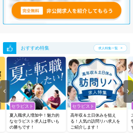
無料転職支援サービス
にお申し込みいただくと、ご希望条件をヒアリン
グした上で求人をご提案いたします。
ご希望条件がまだ定まっていない方は
人気の希望条件をピックアップし
た求人特集
をぜひご活用ください。
転職支援の他、情報収集や募集状況の確認も、お気軽にご相談くださ
い。
おすすめ特集
求人特集一覧
セラピスト
セラピスト
夏入職求人増加中！魅力的
高年収＆土日休みを狙え
なセラピスト求人は早いも
る！人気の訪問リハ求人を
の勝ちです！
ご紹介します！