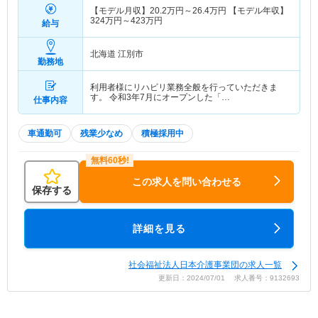
【モデル月収】
20.2
万円～
26.4
万円
【モデル年収】
324
万円～
423
万円
給与
北海道 江別市
勤務地
利用者様にリハビリ業務全般を行っていただきま
す。 令和3年7月にオープンした「…
仕事内容
車通勤可
残業少なめ
積極採用中
この求人を問い合わせる
保存する
詳細を見る
社会福祉法人日本介護事業団の求人一覧
更新日：2024/07/01 求人番号：9132693