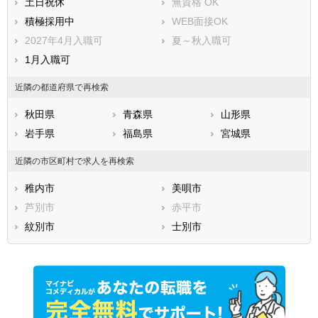
土日祝休
無資格 OK
虻田郡ニセコ町
虻田郡真狩村
積極採用中
WEB面接OK
虻田郡留寿都村
虻田郡喜茂別町
2027年4月入職可
夏～秋入職可
虻田郡京極町
虻田郡倶知安町
1月入職可
岩内郡共和町
岩内郡岩内町
近隣の都道府県で再検索
古宇郡泊村
古宇郡神恵内村
積丹郡積丹町
古平郡古平町
秋田県
青森県
山形県
余市郡仁木町
余市郡余市町
岩手県
福島県
宮城県
余市郡赤井川村
空知郡南幌町
近隣の市区町村で求人を再検索
空知郡奈井江町
空知郡上砂川町
夕張郡由仁町
夕張郡長沼町
稚内市
美唄市
夕張郡栗山町
樺戸郡月形町
芦別市
赤平市
樺戸郡浦臼町
樺戸郡新十津川町
紋別市
士別市
雨竜郡妹背牛町
雨竜郡秩父別町
雨竜郡雨竜町
雨竜郡北竜町
雨竜郡沼田町
上川郡鷹栖町
上川郡東神楽町
上川郡当麻町