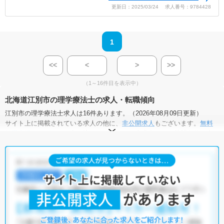
更新日：2025/03/24 求人番号：9784428
1
<<
<
>
>>
（1～16件目を表示中）
北海道江別市の理学療法士の求人・転職傾向
江別市の理学療法士求人は16件あります。（2026年08月09日更新）
サイト上に掲載されている求人の他に、
非公開求人
もございます。
無料
転職支援サービス
にお申し込みいただくと、全求人からご希望条件に合
う求人を提案させていただきます。
江別市の理学療法士求人では以下のような条件が人気です。
・
土日祝休
・
積極採用中
・
新卒OK
・
正社員(正職員)
・
病院
・
クリニック
・
介護福祉施設
・
訪問リハビリ(在宅医療)
他の条件でも人気の求人がございますので、「こだわり条件」から検索
いただくか、お気軽にお問い合わせください。
全国の理学療法士求人
から検索いただくことも可能です。