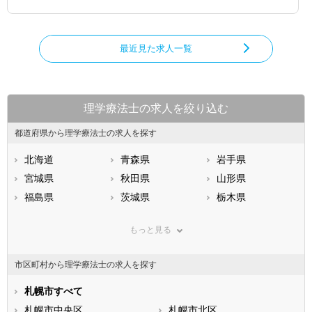
最近見た求人一覧
理学療法士の求人を絞り込む
都道府県から理学療法士の求人を探す
北海道
青森県
岩手県
宮城県
秋田県
山形県
福島県
茨城県
栃木県
群馬県
埼玉県
千葉県
もっと見る
東京都
神奈川県
新潟県
山梨県
長野県
富山県
市区町村から理学療法士の求人を探す
石川県
福井県
岐阜県
静岡県
札幌市すべて
愛知県
三重県
滋賀県
札幌市中央区
京都府
札幌市北区
大阪府