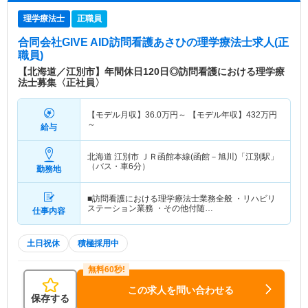
理学療法士
正職員
合同会社GIVE AID訪問看護あさひ
の理学療法士求人(正
職員)
【北海道／江別市】年間休日120日◎訪問看護における理学療
法士募集〈正社員〉
【モデル月収】
36.0
万円～
【モデル年収】
432
万円
～
給与
北海道 江別市
ＪＲ函館本線(函館－旭川)「江別駅」
（バス・車6分）
勤務地
■訪問看護における理学療法士業務全般 ・リハビリ
ステーション業務 ・その他付随…
仕事内容
土日祝休
積極採用中
この求人を問い合わせる
保存する