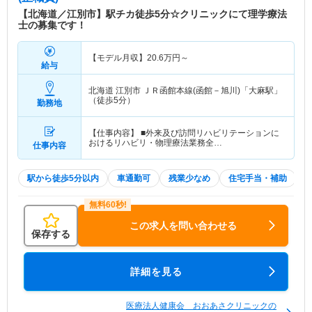
【北海道／江別市】駅チカ徒歩5分☆クリニックにて理学療法
士の募集です！
【モデル月収】
20.6
万円～
給与
北海道 江別市
ＪＲ函館本線(函館－旭川)「大麻駅」
（徒歩5分）
勤務地
【仕事内容】 ■外来及び訪問リハビリテーションに
おけるリハビリ・物理療法業務全…
仕事内容
駅から徒歩5分以内
車通勤可
残業少なめ
住宅手当・補助
この求人を問い合わせる
保存する
詳細を見る
医療法人健康会 おおあさクリニックの