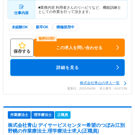
■業務内容 利用者さんのリハビリなど、機能訓練士
としての作業を行って頂きます。
仕事内容
未経験OK
新卒OK
積極採用中
この求人を問い合わせる
保存する
詳細を見る
株式会社青山の求人一覧
更新日：2022/04/06 求人番号：9147158
作業療法士
理学療法士
正職員
株式会社青山 デイサービスセンター希望のつぼみ江別
野幌
の作業療法士,理学療法士求人(正職員)