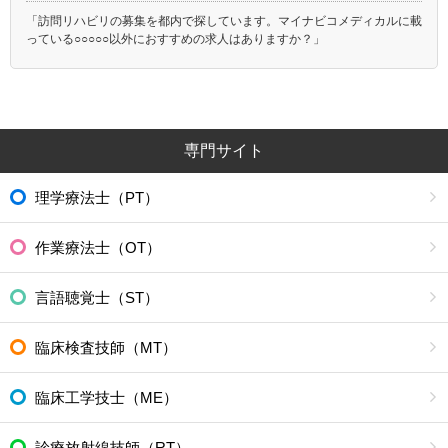
「訪問リハビリの募集を都内で探しています。マイナビコメディカルに載
沙流郡日高町
沙流郡平取町
っている○○○○○以外におすすめの求人はありますか？」
新冠郡新冠町
浦河郡浦河町
様似郡様似町
幌泉郡えりも町
日高郡新ひだか町
河東郡音更町
河東郡士幌町
河東郡上士幌町
専門サイト
河東郡鹿追町
上川郡新得町
上川郡清水町
河西郡芽室町
理学療法士（PT）
河西郡中札内村
河西郡更別村
広尾郡大樹町
広尾郡広尾町
作業療法士（OT）
中川郡幕別町
中川郡池田町
中川郡豊頃町
中川郡本別町
言語聴覚士（ST）
足寄郡足寄町
足寄郡陸別町
十勝郡浦幌町
釧路郡釧路町
臨床検査技師（MT）
厚岸郡厚岸町
厚岸郡浜中町
臨床工学技士（ME）
川上郡標茶町
川上郡弟子屈町
阿寒郡鶴居村
白糠郡白糠町
診療放射線技師（RT）