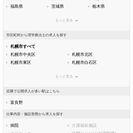
福島県
茨城県
栃木県
群馬県
埼玉県
千葉県
もっと見る
東京都
神奈川県
新潟県
山梨県
長野県
富山県
市区町村から理学療法士の求人を探す
石川県
福井県
岐阜県
静岡県
札幌市すべて
愛知県
三重県
滋賀県
札幌市中央区
京都府
札幌市北区
大阪府
兵庫県
札幌市東区
奈良県
札幌市白石区
和歌山県
鳥取県
札幌市豊平区
島根県
札幌市南区
岡山県
もっと見る
広島県
札幌市西区
山口県
札幌市厚別区
徳島県
香川県
札幌市手稲区
愛媛県
札幌市清田区
高知県
近隣で公開求人が多い駅はこちら
福岡県
市部
佐賀県
長崎県
熊本県
函館市
富良野
大分県
小樽市
宮崎県
鹿児島県
旭川市
沖縄県
室蘭市
仕事内容・施設形態から求人を探す
釧路市
帯広市
病院
介護福祉施設
北見市
夕張市