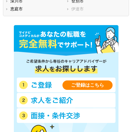
深川市
登別市
夕張郡栗山町
樺戸郡月形町
恵庭市
伊達市
樺戸郡浦臼町
樺戸郡新十津川町
雨竜郡妹背牛町
雨竜郡秩父別町
雨竜郡雨竜町
雨竜郡北竜町
雨竜郡沼田町
上川郡鷹栖町
上川郡東神楽町
上川郡当麻町
上川郡比布町
上川郡愛別町
上川郡上川町
上川郡東川町
上川郡美瑛町
空知郡上富良野町
空知郡中富良野町
空知郡南富良野町
ご登録はこちら
勇払郡占冠村
上川郡和寒町
上川郡剣淵町
上川郡下川町
中川郡美深町
中川郡音威子府村
中川郡中川町
雨竜郡幌加内町
増毛郡増毛町
留萌郡小平町
苫前郡苫前町
苫前郡羽幌町