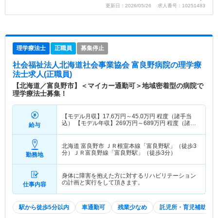
更新日：2026/05/26 求人番号：10251483
理学療法士
正職員
募集停止
社会福祉法人北海道社会事業協会 富良野病院
の理学療
法士求人(正職員)
【北海道／富良野市】＜マイカー通勤可＞地域密着型の病院で
理学療法士募集！
【モデル月収】
17.6
万円～
45.0
万円
程度（諸手当
込） 【モデル年収】
269
万円～
689
万円
程度（諸手
給与
当込）
北海道 富良野市
ＪＲ根室本線「富良野駅」（徒歩3
分）ＪＲ富良野線「富良野駅」（徒歩3分）
勤務地
身体に障害を抱えた方に対するリハビリテーション
の計画と実行をして頂きます。
仕事内容
駅から徒歩5分以内
車通勤可
残業少なめ
託児所・育児補助