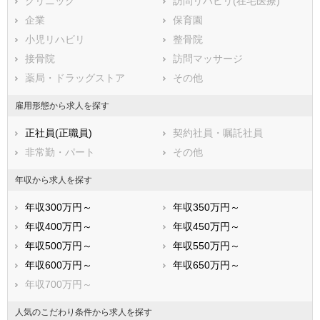
クリニック
訪問リハビリ(在宅医療)
岩見沢市
網走市
企業
保育園
留萌市
苫小牧市
小児リハビリ
整骨院
稚内市
美唄市
接骨院
訪問マッサージ
芦別市
江別市
薬局・ドラッグストア
その他
赤平市
紋別市
士別市
名寄市
雇用形態から求人を探す
三笠市
根室市
正社員(正職員)
契約社員・嘱託社員
千歳市
滝川市
非常勤・パート
その他
砂川市
歌志内市
深川市
富良野市
年収から求人を探す
登別市
恵庭市
年収300万円～
年収350万円～
伊達市
北広島市
年収400万円～
年収450万円～
石狩市
北斗市
年収500万円～
年収550万円～
石狩郡当別町
石狩郡新篠津村
年収600万円～
年収650万円～
松前郡松前町
松前郡福島町
年収700万円～
上磯郡知内町
上磯郡木古内町
亀田郡七飯町
茅部郡鹿部町
人気のこだわり条件から求人を探す