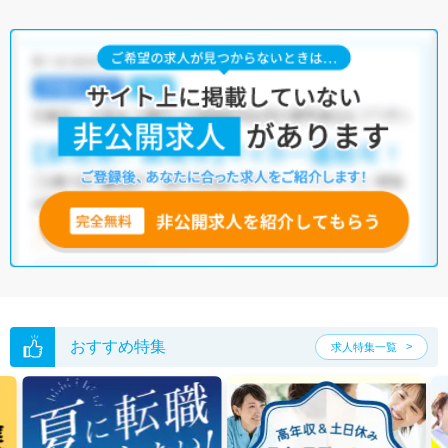
転職支援サービス
にお申し込みいただくと、全求人からご希望条件に合
う求人を提案させていただきます。
富良野市の理学療法士求人では以下のような条件が人気です。
・
積極採用中
・
残業少なめ
・
住宅手当・補助あり
・
正社員(正職員)
・
病院
他の条件でも人気の求人がございますので、「こだわり条件」から検索
いただくか、お気軽にお問い合わせください。
全国の理学療法士求人
から検索いただくことも可能です。
無料転職支援サービス
にお申し込みいただくと、ご希望条件をヒアリン
グした上で求人をご提案いたします。
ご希望条件がまだ定まっていない方は
人気の希望条件をピックアップし
た求人特集
をぜひご活用ください。
転職支援の他、情報収集や募集状況の確認も、お気軽にご相談くださ
い。
おすすめ特集
求人特集一覧