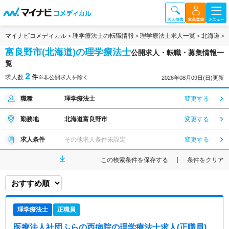
マイナビコメディカル
理学療法士の転職情報
理学療法士求人一覧
北海道
富良野市(北海道)の理学療法士
公開求人・転職・募集情報一
覧
2
求人数
件
※非公開求人を除く
2026年08月09日(日)更新
職種
理学療法士
変更する
勤務地
北海道富良野市
変更する
求人条件
その他求人条件未設定
変更する
この検索条件を保存する
条件をクリア
理学療法士
正職員
医療法人社団ふらの西病院
の理学療法士求人(正職員)