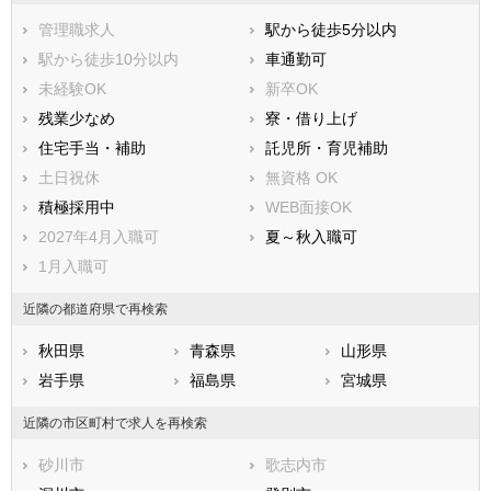
茅部郡森町
二海郡八雲町
管理職求人
駅から徒歩5分以内
山越郡長万部町
檜山郡江差町
駅から徒歩10分以内
車通勤可
檜山郡上ノ国町
檜山郡厚沢部町
未経験OK
新卒OK
爾志郡乙部町
奥尻郡奥尻町
残業少なめ
寮・借り上げ
瀬棚郡今金町
久遠郡せたな町
住宅手当・補助
託児所・育児補助
島牧郡島牧村
寿都郡寿都町
土日祝休
無資格 OK
寿都郡黒松内町
磯谷郡蘭越町
積極採用中
WEB面接OK
虻田郡ニセコ町
虻田郡真狩村
2027年4月入職可
夏～秋入職可
虻田郡留寿都村
虻田郡喜茂別町
1月入職可
虻田郡京極町
虻田郡倶知安町
近隣の都道府県で再検索
岩内郡共和町
岩内郡岩内町
古宇郡泊村
古宇郡神恵内村
秋田県
青森県
山形県
積丹郡積丹町
古平郡古平町
岩手県
福島県
宮城県
余市郡仁木町
余市郡余市町
近隣の市区町村で求人を再検索
余市郡赤井川村
空知郡南幌町
空知郡奈井江町
空知郡上砂川町
砂川市
歌志内市
夕張郡由仁町
夕張郡長沼町