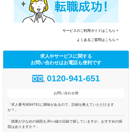
苫前郡初山別村
天塩郡遠別町
天塩郡天塩町
宗谷郡猿払村
枝幸郡浜頓別町
枝幸郡中頓別町
枝幸郡枝幸町
天塩郡豊富町
サービスのご利用ガイドはこちら >
礼文郡礼文町
利尻郡利尻町
よくあるご質問はこちら >
利尻郡利尻富士町
天塩郡幌延町
網走郡美幌町
網走郡津別町
求人やサービスに関する
斜里郡斜里町
斜里郡清里町
お問い合わせはお電話も便利です
斜里郡小清水町
常呂郡訓子府町
常呂郡置戸町
常呂郡佐呂間町
0120-941-651
紋別郡遠軽町
紋別郡湧別町
紋別郡滝上町
紋別郡興部町
お問い合わせ例
紋別郡西興部村
紋別郡雄武町
「求人番号9084761に興味があるので、詳細を教えていただけます
網走郡大空町
虻田郡豊浦町
か？」
有珠郡壮瞥町
白老郡白老町
「残業が少なめの病院をJR○○線の沿線で探していますが、おすすめの病
勇払郡厚真町
虻田郡洞爺湖町
院はありますか？」
勇払郡安平町
勇払郡むかわ町