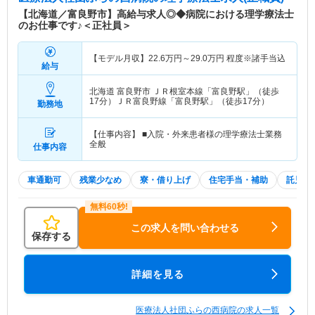
【北海道／富良野市】高給与求人◎◆病院における理学療法士
のお仕事です♪＜正社員＞
【モデル月収】
22.6
万円～
29.0
万円
程度※諸手当込
給与
北海道 富良野市
ＪＲ根室本線「富良野駅」（徒歩
17分）ＪＲ富良野線「富良野駅」（徒歩17分）
勤務地
【仕事内容】 ■入院・外来患者様の理学療法士業務
全般
仕事内容
車通勤可
残業少なめ
寮・借り上げ
住宅手当・補助
託児所
この求人を問い合わせる
保存する
詳細を見る
医療法人社団ふらの西病院の求人一覧