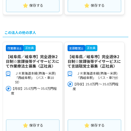
保存する
保存する
この法人の他の求人
正社員
正社員
作業療法士
言語聴覚士
【岐阜県／岐阜市】完全週休2
【岐阜県／岐阜市】完全週休2
日制☆放課後等デイサービスに
日制☆放課後等デイサービスに
て作業療法士募集〈正社員〉
て言語聴覚士募集〈正社員〉
ＪＲ東海道本線(熱海－米原)
ＪＲ東海道本線(熱海－米原)
「西岐阜駅」（バス・車10
「西岐阜駅」（バス・車7分）
分）
【月収】25.0万円 ～ 35.0万円程
【月収】25.0万円 ～ 35.0万円程
度
度
保存する
保存する