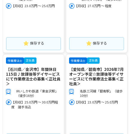
【月収】23.0万円 ～ 25.0万円
【月収】27.0万円 ～ 程度
保存する
保存する
正社員
正社員
作業療法士
作業療法士
【石川県／金沢市】年間休日
【愛知県／碧南市】2026年7月
115日♪放課後等デイサービス
オープン予定☆放課後等デイサ
にて作業療法士の募集＜正社員
ービスにて作業療法士募集＜正
＞
社員＞
IRいしかわ鉄道「東金沢駅」
名鉄三河線「碧南駅」（徒歩
（徒歩16分）
10分）
【月収】25.0万円 ～ 30.0万円程
【月収】23.0万円 ～ 25.0万円
度 諸手当込