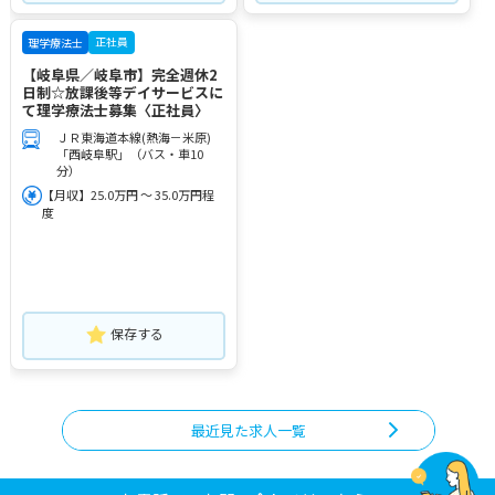
正社員
理学療法士
【岐阜県／岐阜市】完全週休2
日制☆放課後等デイサービスに
て理学療法士募集〈正社員〉
ＪＲ東海道本線(熱海－米原)
「西岐阜駅」（バス・車10
分）
【月収】25.0万円 ～ 35.0万円程
度
保存する
最近見た求人一覧