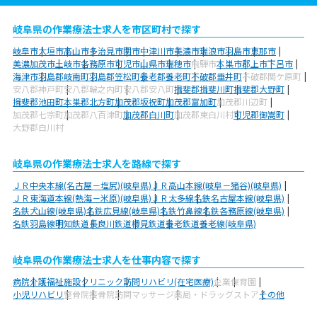
岐阜県の作業療法士求人を市区町村で探す
岐阜市
大垣市
高山市
多治見市
関市
中津川市
美濃市
瑞浪市
羽島市
恵那市
美濃加茂市
土岐市
各務原市
可児市
山県市
瑞穂市
飛騨市
本巣市
郡上市
下呂市
海津市
羽島郡岐南町
羽島郡笠松町
養老郡養老町
不破郡垂井町
不破郡関ケ原町
安八郡神戸町
安八郡輪之内町
安八郡安八町
揖斐郡揖斐川町
揖斐郡大野町
揖斐郡池田町
本巣郡北方町
加茂郡坂祝町
加茂郡富加町
加茂郡川辺町
加茂郡七宗町
加茂郡八百津町
加茂郡白川町
加茂郡東白川村
可児郡御嵩町
大野郡白川村
岐阜県の作業療法士求人を路線で探す
ＪＲ中央本線(名古屋－塩尻)(岐阜県)
ＪＲ高山本線(岐阜－猪谷)(岐阜県)
ＪＲ東海道本線(熱海－米原)(岐阜県)
ＪＲ太多線
名鉄名古屋本線(岐阜県)
名鉄犬山線(岐阜県)
名鉄広見線(岐阜県)
名鉄竹鼻線
名鉄各務原線(岐阜県)
名鉄羽島線
明知鉄道
長良川鉄道
樽見鉄道
養老鉄道養老線(岐阜県)
岐阜県の作業療法士求人を仕事内容で探す
病院
介護福祉施設
クリニック
訪問リハビリ(在宅医療)
企業
保育園
小児リハビリ
整骨院
接骨院
訪問マッサージ
薬局・ドラッグストア
その他