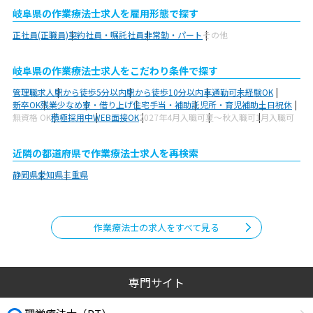
岐阜県の作業療法士求人を雇用形態で探す
正社員(正職員)
契約社員・嘱託社員
非常勤・パート
その他
岐阜県の作業療法士求人をこだわり条件で探す
管理職求人
駅から徒歩5分以内
駅から徒歩10分以内
車通勤可
未経験OK
新卒OK
残業少なめ
寮・借り上げ
住宅手当・補助
託児所・育児補助
土日祝休
無資格 OK
積極採用中
WEB面接OK
2027年4月入職可
夏～秋入職可
1月入職可
近隣の都道府県で作業療法士求人を再検索
静岡県
愛知県
三重県
作業療法士の求人をすべて見る
専門サイト