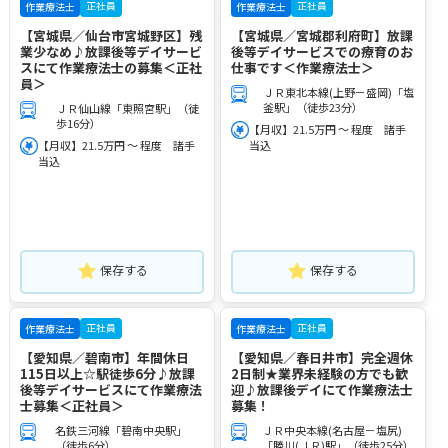
正社員
正社員
作業療法士
作業療法士
【宮城県／仙台市宮城野区】残
【宮城県／宮城郡利府町】放課
業少なめ♪放課後等デイサービ
後等デイサービスでの療育のお
スにて作業療法士の募集＜正社
仕事です＜作業療法士＞
員＞
ＪＲ東北本線(上野－盛岡)「塩
釜駅」（徒歩23分）
ＪＲ仙山線「東照宮駅」（徒
歩16分）
【月収】21.5万円 ～ 程度 諸手
【月収】21.5万円 ～ 程度 諸手
当込
当込
保存する
保存する
正社員
正社員
作業療法士
作業療法士
【愛知県／碧南市】年間休日
【愛知県／春日井市】完全週休
115日以上☆駅徒歩6分♪放課
2日制★業界未経験の方でも歓
後等デイサービスにて作業療法
迎♪放課後デイにて作業療法士
士募集＜正社員＞
募集！
名鉄三河線「碧南中央駅」
ＪＲ中央本線(名古屋－塩尻)
（徒歩6分）
「勝川(ＪＲ)駅」（徒歩25分）