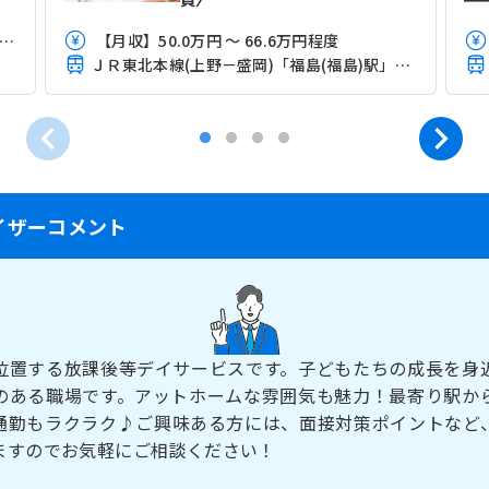
月収】22.4万円 ～ 25.5万円程度 諸手当込み
【月収】50.0万円 ～ 66.6万円程度
ＪＲ東北本線(上野－盛岡)「福島(福島)駅」（徒歩9分）
イザーコメント
位置する放課後等デイサービスです。子どもたちの成長を身
のある職場です。アットホームな雰囲気も魅力！最寄り駅か
通勤もラクラク♪ご興味ある方には、面接対策ポイントなど
ますのでお気軽にご相談ください！