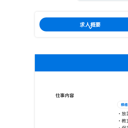
求人概要
仕事内容
積極
・放
・教
・保