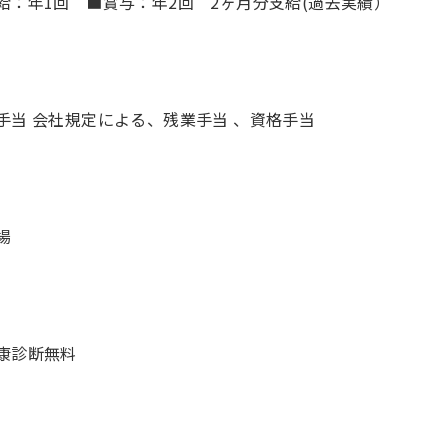
給：年1回 ■賞与：年2回 2ヶ月分支給(過去実績）
手当 会社規定による、残業手当 、資格手当
場
康診断無料