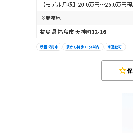
【モデル月収】20.0万円〜25.0万円
勤務地
福島県 福島市 天神町12-16
積極採用中
駅から徒歩10分以内
車通勤可
star
保