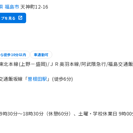
県 福島市
天神町12-16
ップを見る
ら徒歩10分以内
車通勤可
東北本線(上野－盛岡)/ＪＲ奥羽本線/阿武隈急行/福島交通
交通飯坂線「
曽根田駅
」(徒歩6分)
 9時30分〜18時30分（休憩60分）、土曜・学校休業日 9時00