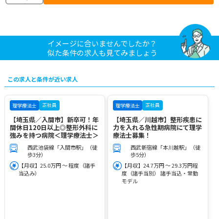
イメージに合いませんでしたか？
似た条件の求人も見てみましょう
この求人と条件が近い求人
正社員
正社員
理学療法士
理学療法士
【埼玉県／入間市】新卒可！年
【埼玉県／川越市】整形疾患に
間休日120日以上◎整形外科に
力を入れる急性期病院にて理学
強みを持つ病院＜理学療法士＞
療法士募集！
西武池袋線「入間市駅」（徒
西武新宿線「本川越駅」（徒
歩3分）
歩5分）
【月収】25.0万円 ～ 程度（諸手
【月収】24.7万円 ～ 29.3万円程
当込み）
度（諸手当別） 諸手当込・常勤
モデル