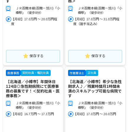
す
務＞
ＪＲ函館本線(函館－旭川)「小
ＪＲ函館本線(函館－旭川)「小
樽駅」（徒歩8分）
樽駅」（徒歩8分）
【月収】17.0万円 ～ 20.0万円程
【月収】17.0万円 ～ 31.0万円程
度
度（諸手当込み）
保存する
保存する
契約社員・嘱託社員
正社員
医療事務
作業療法士
【北海道／小樽市】年間休日
【北海道／小樽市】希少な急性
124日◎急性期病院にて医療事
期求人♪／残業時間月1時間未
務の募集です！＜契約社員・医
満のスキルアップ可能な病院で
療事務＞
す
ＪＲ函館本線(函館－旭川)「小
ＪＲ函館本線(函館－旭川)「小
樽駅」（徒歩8分）
樽駅」（徒歩8分）
【月収】16.7万円 ～ 17.3万円
【月収】17.0万円 ～ 20.0万円