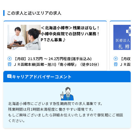
この求人と近いエリアの求人
＜北海道小樽市＞残業ほぼなし！
小樽中央病院での訪問リハ業務！
PTさん募集♪
【月収】21.5万円 ～ 24.2万円程度(諸手当込み)
【月収】
ＪＲ函館本線(函館－旭川)「南小樽駅」（徒歩10分）
ＪＲ函館
キャリアアドバイザーコメント
北海道小樽市にございます急性期病院での求人募集です。
残業時間は月1時間未満程度と働きやすい環境です。
もしご興味ございましたら詳細お伝えいたしますので御気軽にご相談
ください。