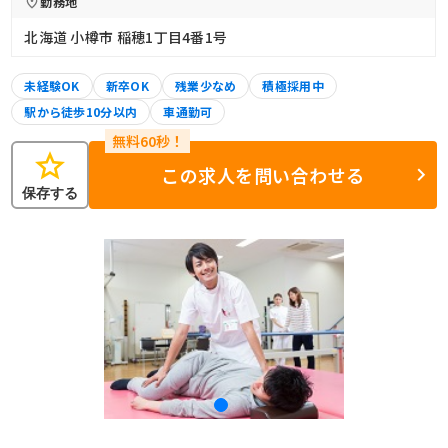
勤務地
北海道 小樽市 稲穂1丁目4番1号
未経験OK
新卒OK
残業少なめ
積極採用中
駅から徒歩10分以内
車通勤可
star
この求人を問い合わせる
保存する