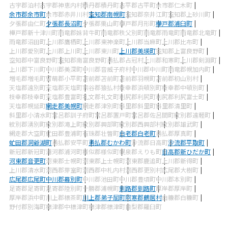
古宇郡泊村
古宇郡神恵内村
積丹郡積丹町
古平郡古平町
余市郡仁木町
余市郡余市町
余市郡赤井川村
空知郡南幌町
空知郡奈井江町
空知郡上砂川町
夕張郡由仁町
夕張郡長沼町
夕張郡栗山町
樺戸郡月形町
樺戸郡浦臼町
樺戸郡新十津川町
雨竜郡妹背牛町
雨竜郡秩父別町
雨竜郡雨竜町
雨竜郡北竜町
雨竜郡沼田町
上川郡鷹栖町
上川郡東神楽町
上川郡当麻町
上川郡比布町
上川郡愛別町
上川郡上川町
上川郡東川町
上川郡美瑛町
空知郡上富良野町
空知郡中富良野町
空知郡南富良野町
勇払郡占冠村
上川郡和寒町
上川郡剣淵町
上川郡下川町
中川郡美深町
中川郡音威子府村
中川郡中川町
雨竜郡幌加内町
増毛郡増毛町
留萌郡小平町
苫前郡苫前町
苫前郡羽幌町
苫前郡初山別村
天塩郡遠別町
天塩郡天塩町
宗谷郡猿払村
枝幸郡浜頓別町
枝幸郡中頓別町
枝幸郡枝幸町
天塩郡豊富町
礼文郡礼文町
利尻郡利尻町
利尻郡利尻富士町
天塩郡幌延町
網走郡美幌町
網走郡津別町
斜里郡斜里町
斜里郡清里町
斜里郡小清水町
常呂郡訓子府町
常呂郡置戸町
常呂郡佐呂間町
紋別郡遠軽町
紋別郡湧別町
紋別郡滝上町
紋別郡興部町
紋別郡西興部村
紋別郡雄武町
網走郡大空町
虻田郡豊浦町
有珠郡壮瞥町
白老郡白老町
勇払郡厚真町
虻田郡洞爺湖町
勇払郡安平町
勇払郡むかわ町
沙流郡日高町
沙流郡平取町
新冠郡新冠町
浦河郡浦河町
様似郡様似町
幌泉郡えりも町
日高郡新ひだか町
河東郡音更町
河東郡士幌町
河東郡上士幌町
河東郡鹿追町
上川郡新得町
上川郡清水町
河西郡芽室町
河西郡中札内村
河西郡更別村
広尾郡大樹町
広尾郡広尾町
中川郡幕別町
中川郡池田町
中川郡豊頃町
中川郡本別町
足寄郡足寄町
足寄郡陸別町
十勝郡浦幌町
釧路郡釧路町
厚岸郡厚岸町
厚岸郡浜中町
川上郡標茶町
川上郡弟子屈町
阿寒郡鶴居村
白糠郡白糠町
野付郡別海町
標津郡中標津町
標津郡標津町
目梨郡羅臼町