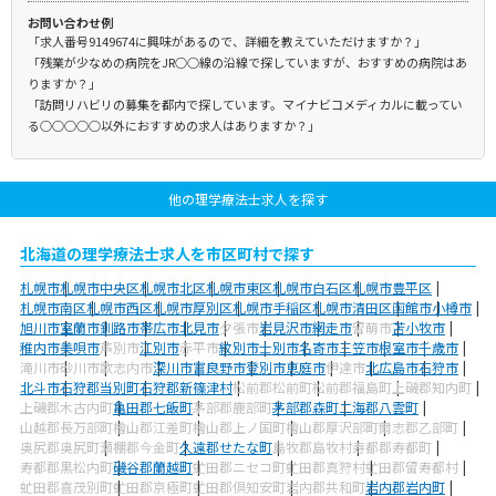
お問い合わせ例
「求人番号9149674に興味があるので、詳細を教えていただけますか？」
「残業が少なめの病院をJR○○線の沿線で探していますが、おすすめの病院はあ
りますか？」
「訪問リハビリの募集を都内で探しています。マイナビコメディカルに載ってい
る○○○○○以外におすすめの求人はありますか？」
他の理学療法士求人を探す
北海道の理学療法士求人を市区町村で探す
札幌市
札幌市中央区
札幌市北区
札幌市東区
札幌市白石区
札幌市豊平区
札幌市南区
札幌市西区
札幌市厚別区
札幌市手稲区
札幌市清田区
函館市
小樽市
旭川市
室蘭市
釧路市
帯広市
北見市
夕張市
岩見沢市
網走市
留萌市
苫小牧市
稚内市
美唄市
芦別市
江別市
赤平市
紋別市
士別市
名寄市
三笠市
根室市
千歳市
滝川市
砂川市
歌志内市
深川市
富良野市
登別市
恵庭市
伊達市
北広島市
石狩市
北斗市
石狩郡当別町
石狩郡新篠津村
松前郡松前町
松前郡福島町
上磯郡知内町
上磯郡木古内町
亀田郡七飯町
茅部郡鹿部町
茅部郡森町
二海郡八雲町
山越郡長万部町
檜山郡江差町
檜山郡上ノ国町
檜山郡厚沢部町
爾志郡乙部町
奥尻郡奥尻町
瀬棚郡今金町
久遠郡せたな町
島牧郡島牧村
寿都郡寿都町
寿都郡黒松内町
磯谷郡蘭越町
虻田郡ニセコ町
虻田郡真狩村
虻田郡留寿都村
虻田郡喜茂別町
虻田郡京極町
虻田郡倶知安町
岩内郡共和町
岩内郡岩内町