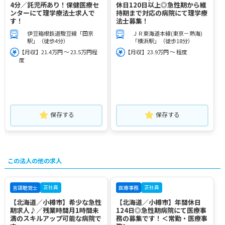
4分／託児所あり！保健医療セ
休日120日以上◎急性期から維
ンターにて理学療法士求人で
持期まで対応の病院にて理学療
す！
法士募集！
伊豆箱根鉄道駿豆線「田京
ＪＲ東海道本線(東京－熱海)
駅」（徒歩4分）
「横浜駅」（徒歩18分）
【月収】21.4万円 ～ 23.5万円程
【月収】23.9万円 ～ 程度
度
保存する
保存する
この法人の他の求人
正社員
正社員
言語聴覚士
医療事務
【北海道／小樽市】希少な急性
【北海道／小樽市】年間休日
期求人♪／残業時間月1時間未
124日◎急性期病院にて医療事
満のスキルアップ可能な病院で
務の募集です！＜常勤・医療事