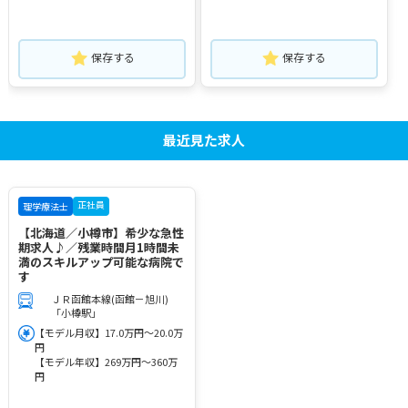
保存する
保存する
最近見た求人
正社員
理学療法士
【北海道／小樽市】希少な急性
期求人♪／残業時間月1時間未
満のスキルアップ可能な病院で
す
ＪＲ函館本線(函館－旭川)
「小樽駅」
【モデル月収】17.0万円～20.0万
円
【モデル年収】269万円～360万
円