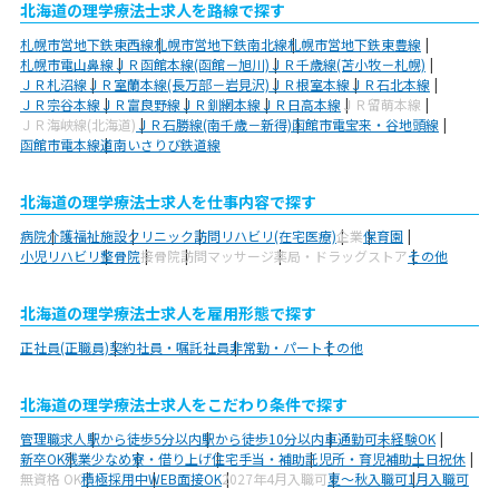
北海道の理学療法士求人を路線で探す
札幌市営地下鉄東西線
札幌市営地下鉄南北線
札幌市営地下鉄東豊線
札幌市電山鼻線
ＪＲ函館本線(函館－旭川)
ＪＲ千歳線(苫小牧－札幌)
ＪＲ札沼線
ＪＲ室蘭本線(長万部－岩見沢)
ＪＲ根室本線
ＪＲ石北本線
ＪＲ宗谷本線
ＪＲ富良野線
ＪＲ釧網本線
ＪＲ日高本線
ＪＲ留萌本線
ＪＲ海峡線(北海道)
ＪＲ石勝線(南千歳－新得)
函館市電宝来・谷地頭線
函館市電本線
道南いさりび鉄道線
北海道の理学療法士求人を仕事内容で探す
病院
介護福祉施設
クリニック
訪問リハビリ(在宅医療)
企業
保育園
小児リハビリ
整骨院
接骨院
訪問マッサージ
薬局・ドラッグストア
その他
北海道の理学療法士求人を雇用形態で探す
正社員(正職員)
契約社員・嘱託社員
非常勤・パート
その他
北海道の理学療法士求人をこだわり条件で探す
管理職求人
駅から徒歩5分以内
駅から徒歩10分以内
車通勤可
未経験OK
新卒OK
残業少なめ
寮・借り上げ
住宅手当・補助
託児所・育児補助
土日祝休
無資格 OK
積極採用中
WEB面接OK
2027年4月入職可
夏～秋入職可
1月入職可