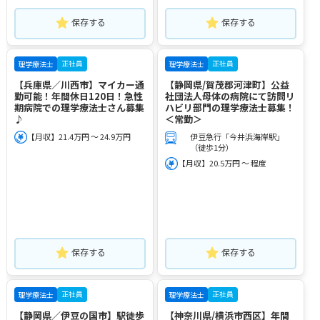
保存する
保存する
正社員
正社員
理学療法士
理学療法士
【兵庫県／川西市】マイカー通
【静岡県/賀茂郡河津町】公益
勤可能！年間休日120日！急性
社団法人母体の病院にて訪問リ
期病院での理学療法士さん募集
ハビリ部門の理学療法士募集！
♪
＜常勤＞
【月収】21.4万円 ～ 24.9万円
伊豆急行「今井浜海岸駅」
（徒歩1分）
【月収】20.5万円 ～ 程度
保存する
保存する
正社員
正社員
理学療法士
理学療法士
【静岡県／伊豆の国市】駅徒歩
【神奈川県/横浜市西区】年間