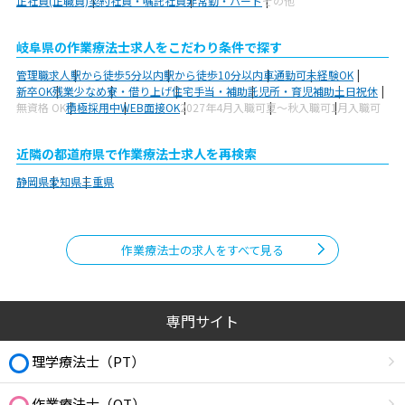
正社員(正職員)
契約社員・嘱託社員
非常勤・パート
その他
岐阜県の作業療法士求人をこだわり条件で探す
管理職求人
駅から徒歩5分以内
駅から徒歩10分以内
車通勤可
未経験OK
新卒OK
残業少なめ
寮・借り上げ
住宅手当・補助
託児所・育児補助
土日祝休
無資格 OK
積極採用中
WEB面接OK
2027年4月入職可
夏～秋入職可
1月入職可
近隣の都道府県で作業療法士求人を再検索
静岡県
愛知県
三重県
作業療法士の求人をすべて見る
専門サイト
理学療法士（PT）
作業療法士（OT）