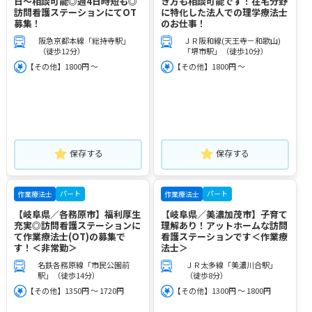
日～相談可能◎週4日時短も◎
き方も相談可能です！在宅分野
訪問看護ステーションにてOT
に特化した法人での理学療法士
募集！
のお仕事！
阪急京都本線「総持寺駅」
ＪＲ阪和線(天王寺－和歌山)
（徒歩12分）
「堺市駅」（徒歩10分）
【その他】1800円 ～
【その他】1800円 ～
保存する
保存する
パート
パート
作業療法士
作業療法士
【岐阜県／各務原市】福利厚生
【岐阜県／美濃加茂市】子育て
充実◎訪問看護ステーションに
理解あり！アットホームな訪問
て作業療法士(OT)の募集で
看護ステーションです＜作業療
す！＜非常勤＞
法士＞
名鉄各務原線「市民公園前
ＪＲ太多線「美濃川合駅」
駅」（徒歩14分）
（徒歩8分）
【その他】1350円 ～ 1720円
【その他】1300円 ～ 1800円