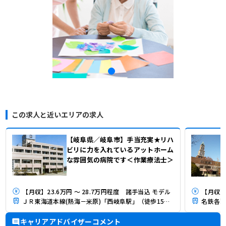
この求人と近いエリアの求人
【岐阜県／岐阜市】手当充実★リハ
ビリに力を入れているアットホーム
な雰囲気の病院です＜作業療法士＞
【月収】23.6万円 ～ 28.7万円程度 諸手当込 モデル
【月収】2
ＪＲ東海道本線(熱海－米原)「西岐阜駅」（徒歩15分）
名鉄各務
キャリアアドバイザーコメント