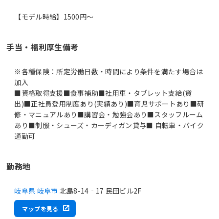
【モデル時給】1500円〜
手当・福利厚生備考
※各種保険：所定労働日数・時間により条件を満たす場合は
加入
■資格取得支援■食事補助■社用車・タブレット支給(貸
出)■正社員登用制度あり(実績あり)■育児サポートあり■研
修・マニュアルあり■講習会・勉強会あり■スタッフルーム
あり■制服・シューズ・カーディガン貸与■ 自転車・バイク
通勤可
勤務地
岐阜県 岐阜市
北島8-14‐17 民田ビル2F
マップを見る