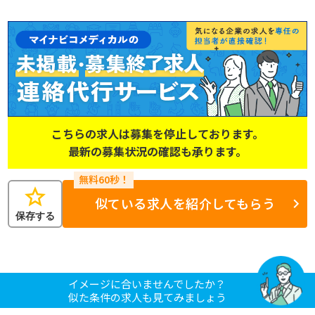
こちらの求人は募集を停止しております。
最新の募集状況の確認も承ります。
star
似ている求人を紹介してもらう
保存する
イメージに合いませんでしたか？
似た条件の求人も見てみましょう