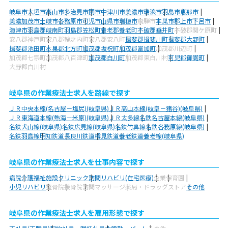
岐阜市
大垣市
高山市
多治見市
関市
中津川市
美濃市
瑞浪市
羽島市
恵那市
美濃加茂市
土岐市
各務原市
可児市
山県市
瑞穂市
飛騨市
本巣市
郡上市
下呂市
海津市
羽島郡岐南町
羽島郡笠松町
養老郡養老町
不破郡垂井町
不破郡関ケ原町
安八郡神戸町
安八郡輪之内町
安八郡安八町
揖斐郡揖斐川町
揖斐郡大野町
揖斐郡池田町
本巣郡北方町
加茂郡坂祝町
加茂郡富加町
加茂郡川辺町
加茂郡七宗町
加茂郡八百津町
加茂郡白川町
加茂郡東白川村
可児郡御嵩町
大野郡白川村
岐阜県の作業療法士求人を路線で探す
ＪＲ中央本線(名古屋－塩尻)(岐阜県)
ＪＲ高山本線(岐阜－猪谷)(岐阜県)
ＪＲ東海道本線(熱海－米原)(岐阜県)
ＪＲ太多線
名鉄名古屋本線(岐阜県)
名鉄犬山線(岐阜県)
名鉄広見線(岐阜県)
名鉄竹鼻線
名鉄各務原線(岐阜県)
名鉄羽島線
明知鉄道
長良川鉄道
樽見鉄道
養老鉄道養老線(岐阜県)
岐阜県の作業療法士求人を仕事内容で探す
病院
介護福祉施設
クリニック
訪問リハビリ(在宅医療)
企業
保育園
小児リハビリ
整骨院
接骨院
訪問マッサージ
薬局・ドラッグストア
その他
岐阜県の作業療法士求人を雇用形態で探す