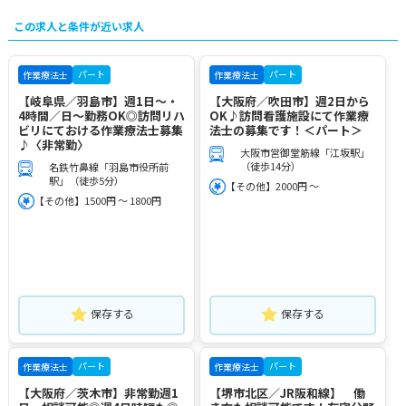
この求人と条件が近い求人
パート
パート
作業療法士
作業療法士
【岐阜県／羽島市】週1日～・
【大阪府／吹田市】週2日から
4時間／日～勤務OK◎訪問リハ
OK♪訪問看護施設にて作業療
ビリにておける作業療法士募集
法士の募集です！＜パート＞
♪〈非常勤〉
大阪市営御堂筋線「江坂駅」
（徒歩14分）
名鉄竹鼻線「羽島市役所前
駅」（徒歩5分）
【その他】2000円 ～
【その他】1500円 ～ 1800円
保存する
保存する
パート
パート
作業療法士
作業療法士
【大阪府／茨木市】非常勤週1
【堺市北区／JR阪和線】 働