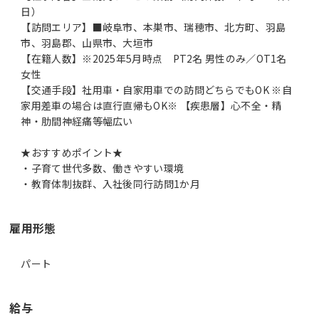
日）
【訪問エリア】■岐阜市、本巣市、瑞穂市、北方町、羽島
市、羽島郡、山県市、大垣市
【在籍人数】※2025年5月時点 PT2名 男性のみ／OT1名
女性
【交通手段】社用車・自家用車での訪問どちらでもOK ※自
家用差車の場合は直行直帰もOK※ 【疾患層】心不全・精
神・肋間神経痛等幅広い
★おすすめポイント★
・子育て世代多数、働きやすい環境
・教育体制抜群、入社後同行訪問1か月
雇用形態
パート
給与