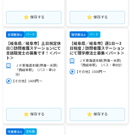
保存する
保存する
パート
パート
言語聴覚士
理学療法士
【岐阜県／岐阜市】土日祝定休
【岐阜県／岐阜市】週1日～3
日◎訪問看護ステーションにて
日程度♪訪問看護ステーション
言語聴覚士の募集です！＜パー
にて理学療法士募集＜パート＞
ト＞
ＪＲ東海道本線(熱海－米原)
「西岐阜駅」（バス・車8分）
ＪＲ東海道本線(熱海－米原)
「西岐阜駅」（バス・車10
【その他】1500円 ～
分）
【その他】1400円 ～
保存する
保存する
正社員
作業療法士