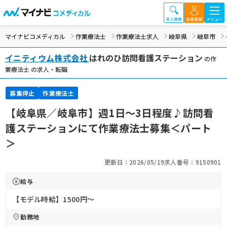
マイナビコメディカル
作業療法士
作業療法士求人
岐阜県
岐阜市
イニティウム株式会社
はれのひ訪問看護ステーション
の作
業療法士 の求人・転職
募集停止
作業療法士
【岐阜県／岐阜市】週1日～3日程度♪訪問看
護ステーションにて作業療法士募集＜パート
＞
更新日：2026/05/19
求人番号：9150901
給与
【モデル時給】1500円〜
勤務地