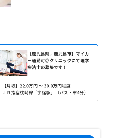
【鹿児島県／鹿児島市】マイカ
ー通勤可◎クリニックにて理学
療法士の募集です！
【月収】22.0万円 ～ 30.0万円程度
【月収】25
ＪＲ指宿枕崎線「宇宿駅」（バス・車4分）