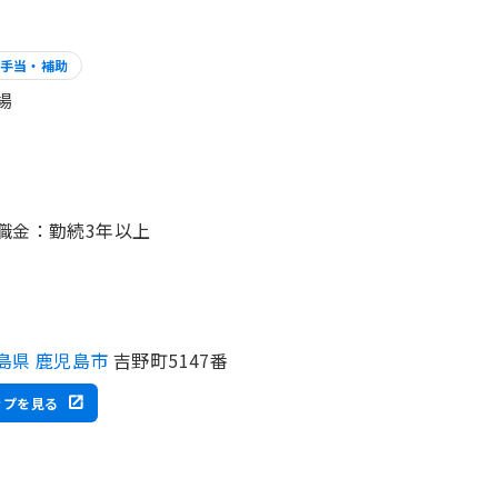
手当・補助
場
職金：勤続3年以上
島県 鹿児島市
吉野町5147番
ップを見る