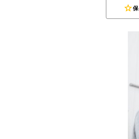
star
保