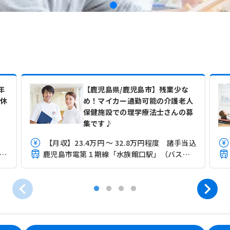
年
【鹿児島県/鹿児島市】残業少な
育休
め！マイカー通勤可能の介護老人
保健施設での理学療法士さんの募
集です♪
【月収】23.4万円 ～ 32.8万円程度 諸手当込
児島市電第１期線「荒田八幡駅」（徒歩14分）
鹿児島市電第１期線「水族館口駅」（バス・車14分）