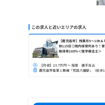
この求人と近いエリアの求人
【鹿児島市】残業月5～10h＆
休115日◎院内保育所あり！
取得率100％＜理学療法士＞
【月収】23.7万円 ～ 程度 諸手当込
鹿