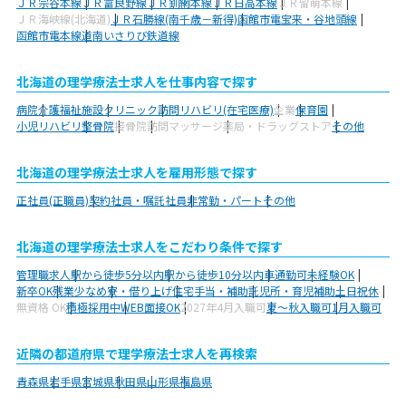
ＪＲ宗谷本線
ＪＲ富良野線
ＪＲ釧網本線
ＪＲ日高本線
ＪＲ留萌本線
ＪＲ海峡線(北海道)
ＪＲ石勝線(南千歳－新得)
函館市電宝来・谷地頭線
函館市電本線
道南いさりび鉄道線
北海道の理学療法士求人を仕事内容で探す
病院
介護福祉施設
クリニック
訪問リハビリ(在宅医療)
企業
保育園
小児リハビリ
整骨院
接骨院
訪問マッサージ
薬局・ドラッグストア
その他
北海道の理学療法士求人を雇用形態で探す
正社員(正職員)
契約社員・嘱託社員
非常勤・パート
その他
北海道の理学療法士求人をこだわり条件で探す
管理職求人
駅から徒歩5分以内
駅から徒歩10分以内
車通勤可
未経験OK
新卒OK
残業少なめ
寮・借り上げ
住宅手当・補助
託児所・育児補助
土日祝休
無資格 OK
積極採用中
WEB面接OK
2027年4月入職可
夏～秋入職可
1月入職可
近隣の都道府県で理学療法士求人を再検索
青森県
岩手県
宮城県
秋田県
山形県
福島県