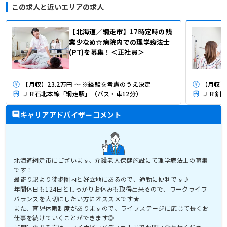
この求人と近いエリアの求人
【北海道／網走市】17時定時の残
業少なめ☆病院内での理学療法士
(PT)を募集！＜正社員＞
【月収】23.2万円 ～ ※経験を考慮のうえ決定
ＪＲ石北本線「網走駅」（バス・車12分）
ＪＲ釧網
キャリアアドバイザーコメント
北海道網走市にございます、介護老人保健施設にて理学療法士の募集
です！
最寄り駅より徒歩圏内と好立地にあるので、通勤に便利です♪
年間休日も124日としっかりお休みも取得出来るので、ワークライフ
バランスを大切にしたい方にオススメです★
また、育児休暇制度がありますので、ライフステージに応じて長くお
仕事を続けていくことができます◎