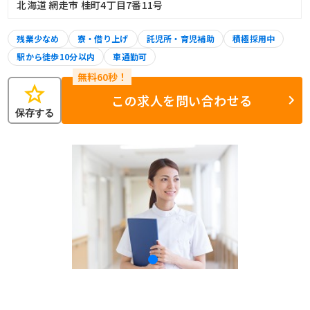
北海道 網走市 桂町4丁目7番11号
残業少なめ
寮・借り上げ
託児所・育児補助
積極採用中
駅から徒歩10分以内
車通勤可
star
この求人を問い合わせる
保存する