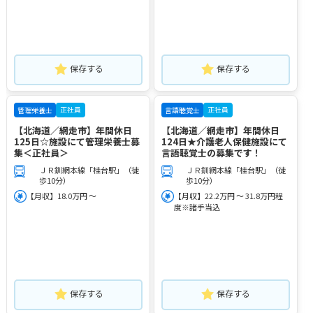
保存する
保存する
正社員
正社員
管理栄養士
言語聴覚士
【北海道／網走市】年間休日
【北海道／網走市】年間休日
125日☆施設にて管理栄養士募
124日★介護老人保健施設にて
集＜正社員＞
言語聴覚士の募集です！
ＪＲ釧網本線「桂台駅」（徒
ＪＲ釧網本線「桂台駅」（徒
歩10分）
歩10分）
【月収】18.0万円 ～
【月収】22.2万円 ～ 31.8万円程
度※諸手当込
保存する
保存する