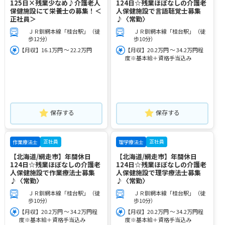
125日×残業少なめ♪介護老人
124日☆残業ほぼなしの介護老
保健施設にて栄養士の募集！＜
人保健施設で言語聴覚士募集
正社員＞
♪〈常勤〉
ＪＲ釧網本線「桂台駅」（徒
ＪＲ釧網本線「桂台駅」（徒
歩12分）
歩10分）
【月収】16.1万円 ～ 22.2万円
【月収】20.2万円 ～ 34.2万円程
度※基本給＋資格手当込み
保存する
保存する
正社員
正社員
作業療法士
理学療法士
【北海道/網走市】年間休日
【北海道/網走市】年間休日
124日☆残業ほぼなしの介護老
124日☆残業ほぼなしの介護老
人保健施設で作業療法士募集
人保健施設で理学療法士募集
♪〈常勤〉
♪〈常勤〉
ＪＲ釧網本線「桂台駅」（徒
ＪＲ釧網本線「桂台駅」（徒
歩10分）
歩10分）
【月収】20.2万円 ～ 34.2万円程
【月収】20.2万円 ～ 34.2万円程
度※基本給＋資格手当込み
度※基本給＋資格手当込み