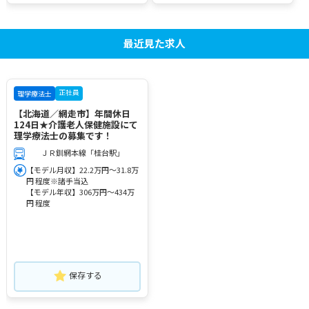
最近見た求人
正社員
理学療法士
【北海道／網走市】年間休日
124日★介護老人保健施設にて
理学療法士の募集です！
ＪＲ釧網本線「桂台駅」
【モデル月収】22.2万円～31.8万
円 程度※諸手当込
【モデル年収】306万円～434万
円 程度
保存する