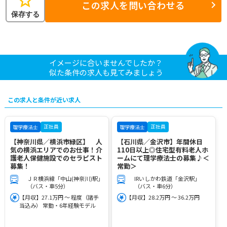
star
この求人を問い合わせる
保存する
イメージに合いませんでしたか？
似た条件の求人も見てみましょう
この求人と条件が近い求人
正社員
正社員
理学療法士
理学療法士
【神奈川県／横浜市緑区】 人
【石川県／金沢市】年間休日
気の横浜エリアでのお仕事！介
110日以上◎住宅型有料老人ホ
護老人保健施設でのセラピスト
ームにて理学療法士の募集♪＜
募集！
常勤＞
ＪＲ横浜線「中山(神奈川)駅」
IRいしかわ鉄道「金沢駅」
（バス・車5分）
（バス・車6分）
【月収】27.1万円 ～ 程度（諸手
【月収】28.2万円 ～ 36.2万円
当込み） 常勤・6年経験モデル