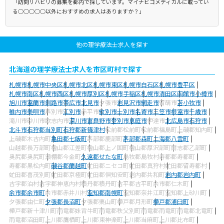
「訪問リハビリの募集を都内で探しています。マイナビコメディカルに載ってい
る○○○○○以外におすすめの求人はありますか？」
他の理学療法士求人を探す
北海道の理学療法士求人を市区町村で探す
札幌市
札幌市中央区
札幌市北区
札幌市東区
札幌市白石区
札幌市豊平区
札幌市南区
札幌市西区
札幌市厚別区
札幌市手稲区
札幌市清田区
函館市
小樽市
旭川市
室蘭市
釧路市
帯広市
北見市
夕張市
岩見沢市
網走市
留萌市
苫小牧市
稚内市
美唄市
芦別市
江別市
赤平市
紋別市
士別市
名寄市
三笠市
根室市
千歳市
滝川市
砂川市
歌志内市
深川市
富良野市
登別市
恵庭市
伊達市
北広島市
石狩市
北斗市
石狩郡当別町
石狩郡新篠津村
松前郡松前町
松前郡福島町
上磯郡知内町
上磯郡木古内町
亀田郡七飯町
茅部郡鹿部町
茅部郡森町
二海郡八雲町
山越郡長万部町
檜山郡江差町
檜山郡上ノ国町
檜山郡厚沢部町
爾志郡乙部町
奥尻郡奥尻町
瀬棚郡今金町
久遠郡せたな町
島牧郡島牧村
寿都郡寿都町
寿都郡黒松内町
磯谷郡蘭越町
虻田郡ニセコ町
虻田郡真狩村
虻田郡留寿都村
虻田郡喜茂別町
虻田郡京極町
虻田郡倶知安町
岩内郡共和町
岩内郡岩内町
古宇郡泊村
古宇郡神恵内村
積丹郡積丹町
古平郡古平町
余市郡仁木町
余市郡余市町
余市郡赤井川村
空知郡南幌町
空知郡奈井江町
空知郡上砂川町
夕張郡由仁町
夕張郡長沼町
夕張郡栗山町
樺戸郡月形町
樺戸郡浦臼町
樺戸郡新十津川町
雨竜郡妹背牛町
雨竜郡秩父別町
雨竜郡雨竜町
雨竜郡北竜町
雨竜郡沼田町
上川郡鷹栖町
上川郡東神楽町
上川郡当麻町
上川郡比布町