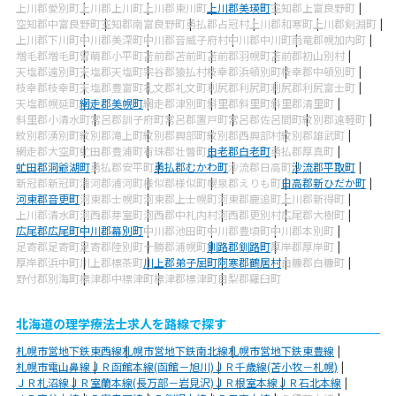
上川郡愛別町
上川郡上川町
上川郡東川町
上川郡美瑛町
空知郡上富良野町
空知郡中富良野町
空知郡南富良野町
勇払郡占冠村
上川郡和寒町
上川郡剣淵町
上川郡下川町
中川郡美深町
中川郡音威子府村
中川郡中川町
雨竜郡幌加内町
増毛郡増毛町
留萌郡小平町
苫前郡苫前町
苫前郡羽幌町
苫前郡初山別村
天塩郡遠別町
天塩郡天塩町
宗谷郡猿払村
枝幸郡浜頓別町
枝幸郡中頓別町
枝幸郡枝幸町
天塩郡豊富町
礼文郡礼文町
利尻郡利尻町
利尻郡利尻富士町
天塩郡幌延町
網走郡美幌町
網走郡津別町
斜里郡斜里町
斜里郡清里町
斜里郡小清水町
常呂郡訓子府町
常呂郡置戸町
常呂郡佐呂間町
紋別郡遠軽町
紋別郡湧別町
紋別郡滝上町
紋別郡興部町
紋別郡西興部村
紋別郡雄武町
網走郡大空町
虻田郡豊浦町
有珠郡壮瞥町
白老郡白老町
勇払郡厚真町
虻田郡洞爺湖町
勇払郡安平町
勇払郡むかわ町
沙流郡日高町
沙流郡平取町
新冠郡新冠町
浦河郡浦河町
様似郡様似町
幌泉郡えりも町
日高郡新ひだか町
河東郡音更町
河東郡士幌町
河東郡上士幌町
河東郡鹿追町
上川郡新得町
上川郡清水町
河西郡芽室町
河西郡中札内村
河西郡更別村
広尾郡大樹町
広尾郡広尾町
中川郡幕別町
中川郡池田町
中川郡豊頃町
中川郡本別町
足寄郡足寄町
足寄郡陸別町
十勝郡浦幌町
釧路郡釧路町
厚岸郡厚岸町
厚岸郡浜中町
川上郡標茶町
川上郡弟子屈町
阿寒郡鶴居村
白糠郡白糠町
野付郡別海町
標津郡中標津町
標津郡標津町
目梨郡羅臼町
北海道の理学療法士求人を路線で探す
札幌市営地下鉄東西線
札幌市営地下鉄南北線
札幌市営地下鉄東豊線
札幌市電山鼻線
ＪＲ函館本線(函館－旭川)
ＪＲ千歳線(苫小牧－札幌)
ＪＲ札沼線
ＪＲ室蘭本線(長万部－岩見沢)
ＪＲ根室本線
ＪＲ石北本線