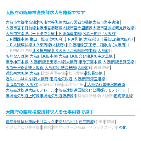
大阪府の臨床検査技師求人を路線で探す
大阪市営御堂筋線
大阪市営谷町線
大阪市営四つ橋線
大阪市営中央線
大阪市営千日前線
大阪市営堺筋線
大阪市営今里筋線
大阪市営長堀鶴見緑地線
大阪市営南港ポートタウン線
ＪＲ東海道本線(米原－神戸)(大阪府)
ＪＲ関西本線(亀山－難波)(大阪府)
ＪＲ片町線(大阪府)
ＪＲ福知山線(大阪府)
ＪＲ大阪環状線
ＪＲ東西線(大阪府)
ＪＲ阪和線(天王寺－和歌山)(大阪府)
ＪＲ関西空港線
ＪＲ桜島線
ＪＲおおさか東線
阪神本線(大阪府)
阪神なんば線(大阪府)
京阪本線(大阪府)
京阪交野線
京阪中之島線
阪急神戸本線(大阪府)
阪急宝塚本線(大阪府)
阪急京都本線(大阪府)
阪急箕面線
阪急千里線
近鉄大阪線(大阪府)
近鉄奈良線(大阪府)
近鉄難波線
近鉄南大阪線(大阪府)
近鉄道明寺線
近鉄信貴線
近鉄長野線
近鉄けいはんな線(大阪府)
南海電気鉄道(大阪府)
南海空港線
南海高野線(大阪府)
南海多奈川線
南海高師浜線
北大阪急行電鉄
水間鉄道
大阪高速鉄道大阪モノレール
大阪高速鉄道国際文化公園都市モノレール
阪堺電気軌道上町線
阪堺電気軌道阪堺線
能勢電鉄妙見線(大阪府)
南海泉北線
大阪府の臨床検査技師求人を仕事内容で探す
病院
介護福祉施設
クリニック
訪問リハビリ(在宅医療)
企業
保育園
小児リハビリ
整骨院
接骨院
訪問マッサージ
薬局・ドラッグストア
その他