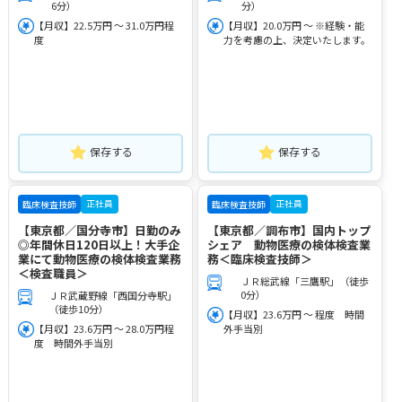
6分）
分）
【月収】22.5万円 ～ 31.0万円程
【月収】20.0万円 ～ ※経験・能
度
力を考慮の上、決定いたします。
保存する
保存する
正社員
正社員
臨床検査技師
臨床検査技師
【東京都／国分寺市】日勤のみ
【東京都／調布市】国内トップ
◎年間休日120日以上！大手企
シェア 動物医療の検体検査業
業にて動物医療の検体検査業務
務＜臨床検査技師＞
＜検査職員＞
ＪＲ総武線「三鷹駅」（徒歩
0分）
ＪＲ武蔵野線「西国分寺駅」
（徒歩10分）
【月収】23.6万円 ～ 程度 時間
【月収】23.6万円 ～ 28.0万円程
外手当別
度 時間外手当別