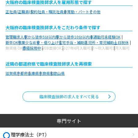
大阪府の臨床検査技師求人を雇用形態で探す
正社員(正職員)
契約社員・嘱託社員
非常勤・パート
その他
大阪府の臨床検査技師求人をこだわり条件で探す
管理職求人
駅から徒歩5分以内
駅から徒歩10分以内
車通勤可
未経験OK
新卒OK
残業少なめ
寮・借り上げ
住宅手当・補助
託児所・育児補助
土日祝休
無資格 OK
積極採用中
WEB面接OK
2027年4月入職可
夏～秋入職可
1月入職可
近隣の都道府県で臨床検査技師求人を再検索
滋賀県
京都府
兵庫県
奈良県
和歌山県
臨床検査技師の求人をすべて見る
専門サイト
理学療法士（PT）