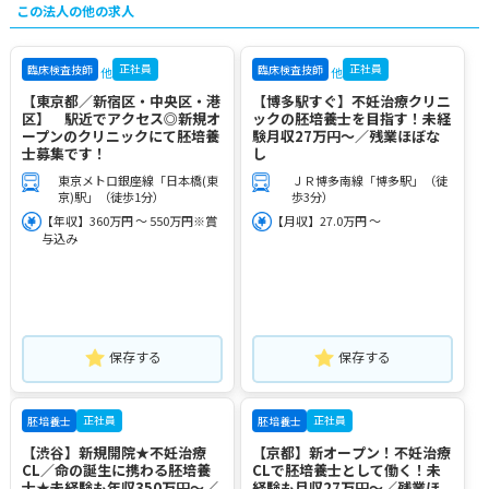
この法人の他の求人
正社員
正社員
臨床検査技師
臨床検査技師
他
他
【東京都／新宿区・中央区・港
【博多駅すぐ】不妊治療クリニ
区】 駅近でアクセス◎新規オ
ックの胚培養士を目指す！未経
ープンのクリニックにて胚培養
験月収27万円～／残業ほぼな
士募集です！
し
東京メトロ銀座線「日本橋(東
ＪＲ博多南線「博多駅」（徒
京)駅」（徒歩1分）
歩3分）
【年収】360万円 ～ 550万円※賞
【月収】27.0万円 ～
与込み
保存する
保存する
正社員
正社員
胚培養士
胚培養士
【渋谷】新規開院★不妊治療
【京都】新オープン！不妊治療
CL／命の誕生に携わる胚培養
CLで胚培養士として働く！未
士★未経験も年収350万円～／
経験も月収27万円～／残業ほ