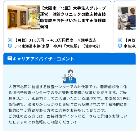
【大阪市／北区】大手法人グループ
運営！健診クリニックの臨床検査技
師育成をお任せいたします★管理職
候補
【月収】31.6万円 ～ 40.3万円程度 ※諸手当込
【月収】3
ＪＲ東海道本線(米原－神戸)「大阪駅」（徒歩4分）
京阪中之
キャリアアドバイザーコメント
大阪市北区に位置する検査センターでのお仕事です。着床前診断に係
る遺伝子検査センターでのラボ管理者業務に従事いただきます。ご経
験を活かし、即戦力としてご活躍いただける環境です。年俸400万円と
高待遇で、頑張りがしっかりとお給与にも反映されます！積極的に能
動的に学ぶ意欲がある方のご応募をお待ちしております。
ご興味のある方には、面接対策ポイントなど、さらに詳細をお話しい
たしますのでお気軽にご相談ください！