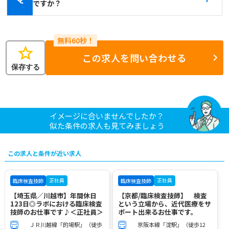
ですか？
star
この求人を問い合わせる
保存する
イメージに合いませんでしたか？
似た条件の求人も見てみましょう
この求人と条件が近い求人
正社員
正社員
臨床検査技師
臨床検査技師
【埼玉県／川越市】年間休日
【京都/臨床検査技師】 検査
123日◎ラボにおける臨床検査
という立場から、近代医療をサ
技師のお仕事です♪＜正社員＞
ポート出来るお仕事です。
ＪＲ川越線「的場駅」（徒歩
京阪本線「淀駅」（徒歩12