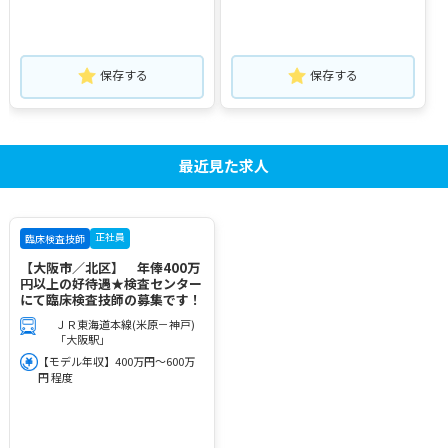
保存する
保存する
最近見た求人
正社員
臨床検査技師
【大阪市／北区】 年俸400万
円以上の好待遇★検査センター
にて臨床検査技師の募集です！
ＪＲ東海道本線(米原－神戸)
「大阪駅」
【モデル年収】400万円～600万
円 程度