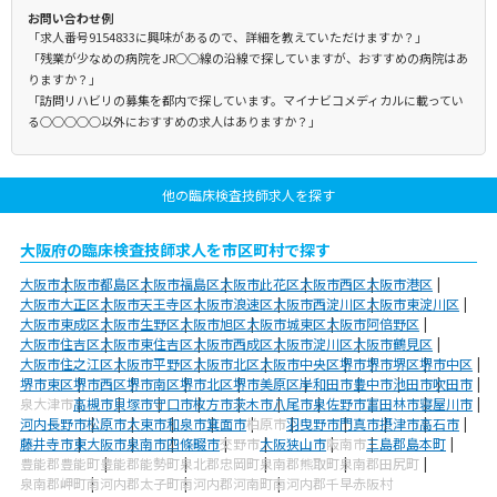
お問い合わせ例
「求人番号9154833に興味があるので、詳細を教えていただけますか？」
「残業が少なめの病院をJR○○線の沿線で探していますが、おすすめの病院はあ
りますか？」
「訪問リハビリの募集を都内で探しています。マイナビコメディカルに載ってい
る○○○○○以外におすすめの求人はありますか？」
他の臨床検査技師求人を探す
大阪府の臨床検査技師求人を市区町村で探す
大阪市
大阪市都島区
大阪市福島区
大阪市此花区
大阪市西区
大阪市港区
大阪市大正区
大阪市天王寺区
大阪市浪速区
大阪市西淀川区
大阪市東淀川区
大阪市東成区
大阪市生野区
大阪市旭区
大阪市城東区
大阪市阿倍野区
大阪市住吉区
大阪市東住吉区
大阪市西成区
大阪市淀川区
大阪市鶴見区
大阪市住之江区
大阪市平野区
大阪市北区
大阪市中央区
堺市
堺市堺区
堺市中区
堺市東区
堺市西区
堺市南区
堺市北区
堺市美原区
岸和田市
豊中市
池田市
吹田市
泉大津市
高槻市
貝塚市
守口市
枚方市
茨木市
八尾市
泉佐野市
富田林市
寝屋川市
河内長野市
松原市
大東市
和泉市
箕面市
柏原市
羽曳野市
門真市
摂津市
高石市
藤井寺市
東大阪市
泉南市
四條畷市
交野市
大阪狭山市
阪南市
三島郡島本町
豊能郡豊能町
豊能郡能勢町
泉北郡忠岡町
泉南郡熊取町
泉南郡田尻町
泉南郡岬町
南河内郡太子町
南河内郡河南町
南河内郡千早赤阪村