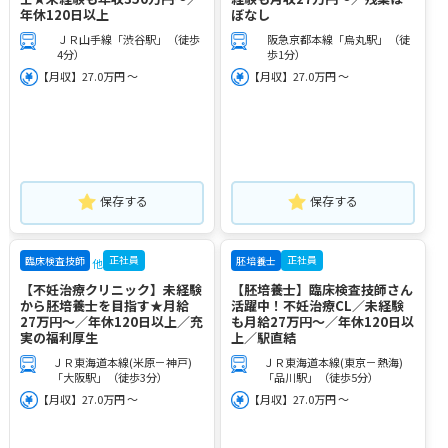
年休120日以上
ぼなし
ＪＲ山手線「渋谷駅」（徒歩
阪急京都本線「烏丸駅」（徒
4分）
歩1分）
【月収】27.0万円 ～
【月収】27.0万円 ～
保存する
保存する
正社員
正社員
臨床検査技師
胚培養士
他
【不妊治療クリニック】未経験
【胚培養士】臨床検査技師さん
から胚培養士を目指す★月給
活躍中！不妊治療CL／未経験
27万円～／年休120日以上／充
も月給27万円～／年休120日以
実の福利厚生
上／駅直結
ＪＲ東海道本線(米原－神戸)
ＪＲ東海道本線(東京－熱海)
「大阪駅」（徒歩3分）
「品川駅」（徒歩5分）
【月収】27.0万円 ～
【月収】27.0万円 ～