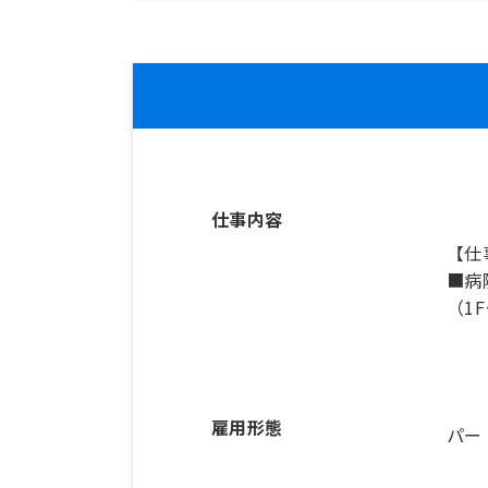
仕事内容
【仕
■病
（1
雇用形態
パー