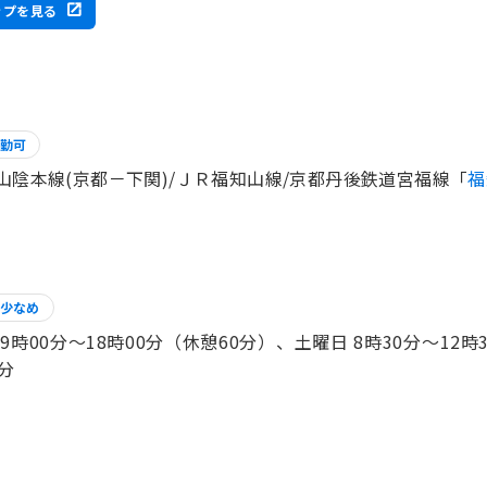
ップを見る
勤可
山陰本線(京都－下関)/ＪＲ福知山線/京都丹後鉄道宮福線「
福
少なめ
 9時00分〜18時00分（休憩60分）、土曜日 8時30分〜12時
0分