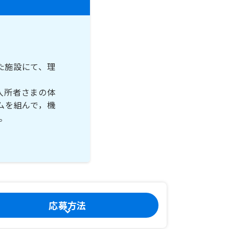
た施設にて、理
入所者さまの体
ムを組んで，機
。
応募方法