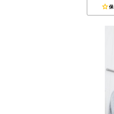
star
保