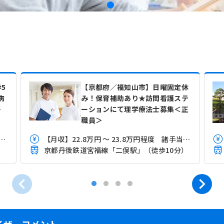
5
【京都府／福知山市】日曜固定休
病
み！保育補助あり★訪問看護ステ
＞
ーションにて理学療法士募集＜正
職員＞
.0万円 ～ 39.4万円程度※経験に応じ相談
【月収】22.8万円 ～ 23.8万円程度 諸手当込み
京都丹後鉄道宮福線「二俣駅」（徒歩10分）
イザーコメント