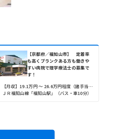
【京都府／福知山市】 定着率
も高くブランクある方も働きや
すい病院で理学療法士の募集で
す！
【月収】19.1万円 ～ 26.6万円程度（諸手当込）
【月収】19
ＪＲ福知山線「福知山駅」（バス・車10分）