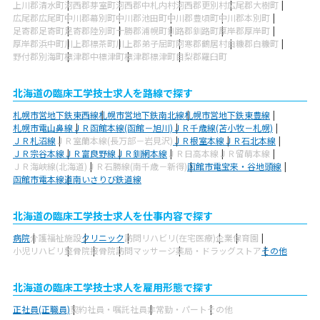
上川郡清水町
河西郡芽室町
河西郡中札内村
河西郡更別村
広尾郡大樹町
広尾郡広尾町
中川郡幕別町
中川郡池田町
中川郡豊頃町
中川郡本別町
足寄郡足寄町
足寄郡陸別町
十勝郡浦幌町
釧路郡釧路町
厚岸郡厚岸町
厚岸郡浜中町
川上郡標茶町
川上郡弟子屈町
阿寒郡鶴居村
白糠郡白糠町
野付郡別海町
標津郡中標津町
標津郡標津町
目梨郡羅臼町
北海道の臨床工学技士求人を路線で探す
札幌市営地下鉄東西線
札幌市営地下鉄南北線
札幌市営地下鉄東豊線
札幌市電山鼻線
ＪＲ函館本線(函館－旭川)
ＪＲ千歳線(苫小牧－札幌)
ＪＲ札沼線
ＪＲ室蘭本線(長万部－岩見沢)
ＪＲ根室本線
ＪＲ石北本線
ＪＲ宗谷本線
ＪＲ富良野線
ＪＲ釧網本線
ＪＲ日高本線
ＪＲ留萌本線
ＪＲ海峡線(北海道)
ＪＲ石勝線(南千歳－新得)
函館市電宝来・谷地頭線
函館市電本線
道南いさりび鉄道線
北海道の臨床工学技士求人を仕事内容で探す
病院
介護福祉施設
クリニック
訪問リハビリ(在宅医療)
企業
保育園
小児リハビリ
整骨院
接骨院
訪問マッサージ
薬局・ドラッグストア
その他
北海道の臨床工学技士求人を雇用形態で探す
正社員(正職員)
契約社員・嘱託社員
非常勤・パート
その他