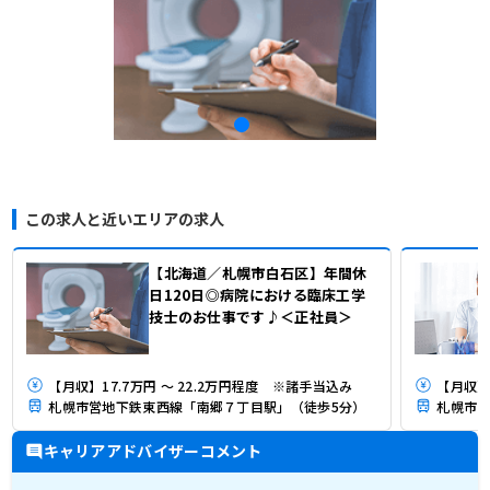
この求人と近いエリアの求人
【北海道／札幌市白石区】年間休
日120日◎病院における臨床工学
技士のお仕事です♪＜正社員＞
【月収】17.7万円 ～ 22.2万円程度 ※諸手当込み
【月収】
札幌市営地下鉄東西線「南郷７丁目駅」（徒歩5分）
札幌市営
キャリアアドバイザーコメント