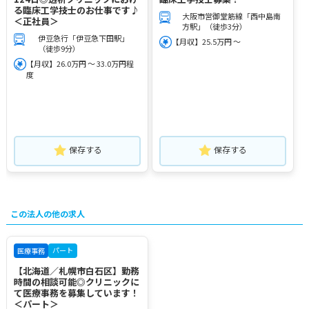
る臨床工学技士のお仕事です♪
大阪市営御堂筋線「西中島南
＜正社員＞
方駅」（徒歩3分）
伊豆急行「伊豆急下田駅」
【月収】25.5万円 ～
（徒歩9分）
【月収】26.0万円 ～ 33.0万円程
度
保存する
保存する
この法人の他の求人
パート
医療事務
【北海道／札幌市白石区】勤務
時間の相談可能◎クリニックに
て医療事務を募集しています！
＜パート＞