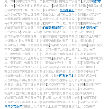
滝川市
砂川市
歌志内市
深川市
富良野市
登別市
恵庭市
伊達市
北広島市
石狩市
北斗市
石狩郡当別町
石狩郡新篠津村
松前郡松前町
松前郡福島町
上磯郡知内町
上磯郡木古内町
亀田郡七飯町
茅部郡鹿部町
茅部郡森町
二海郡八雲町
山越郡長万部町
檜山郡江差町
檜山郡上ノ国町
檜山郡厚沢部町
爾志郡乙部町
奥尻郡奥尻町
瀬棚郡今金町
久遠郡せたな町
島牧郡島牧村
寿都郡寿都町
寿都郡黒松内町
磯谷郡蘭越町
虻田郡ニセコ町
虻田郡真狩村
虻田郡留寿都村
虻田郡喜茂別町
虻田郡京極町
虻田郡倶知安町
岩内郡共和町
岩内郡岩内町
古宇郡泊村
古宇郡神恵内村
積丹郡積丹町
古平郡古平町
余市郡仁木町
余市郡余市町
余市郡赤井川村
空知郡南幌町
空知郡奈井江町
空知郡上砂川町
夕張郡由仁町
夕張郡長沼町
夕張郡栗山町
樺戸郡月形町
樺戸郡浦臼町
樺戸郡新十津川町
雨竜郡妹背牛町
雨竜郡秩父別町
雨竜郡雨竜町
雨竜郡北竜町
雨竜郡沼田町
上川郡鷹栖町
上川郡東神楽町
上川郡当麻町
上川郡比布町
上川郡愛別町
上川郡上川町
上川郡東川町
上川郡美瑛町
空知郡上富良野町
空知郡中富良野町
空知郡南富良野町
勇払郡占冠村
上川郡和寒町
上川郡剣淵町
上川郡下川町
中川郡美深町
中川郡音威子府村
中川郡中川町
雨竜郡幌加内町
増毛郡増毛町
留萌郡小平町
苫前郡苫前町
苫前郡羽幌町
苫前郡初山別村
天塩郡遠別町
天塩郡天塩町
宗谷郡猿払村
枝幸郡浜頓別町
枝幸郡中頓別町
枝幸郡枝幸町
天塩郡豊富町
礼文郡礼文町
利尻郡利尻町
利尻郡利尻富士町
天塩郡幌延町
網走郡美幌町
網走郡津別町
斜里郡斜里町
斜里郡清里町
斜里郡小清水町
常呂郡訓子府町
常呂郡置戸町
常呂郡佐呂間町
紋別郡遠軽町
紋別郡湧別町
紋別郡滝上町
紋別郡興部町
紋別郡西興部村
紋別郡雄武町
網走郡大空町
虻田郡豊浦町
有珠郡壮瞥町
白老郡白老町
勇払郡厚真町
虻田郡洞爺湖町
勇払郡安平町
勇払郡むかわ町
沙流郡日高町
沙流郡平取町
新冠郡新冠町
浦河郡浦河町
様似郡様似町
幌泉郡えりも町
日高郡新ひだか町
河東郡音更町
河東郡士幌町
河東郡上士幌町
河東郡鹿追町
上川郡新得町