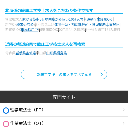
北海道の臨床工学技士求人をこだわり条件で探す
管理職求人
駅から徒歩5分以内
駅から徒歩10分以内
車通勤可
未経験OK
新卒OK
残業少なめ
寮・借り上げ
住宅手当・補助
託児所・育児補助
土日祝休
無資格 OK
積極採用中
WEB面接OK
2027年4月入職可
夏～秋入職可
1月入職可
近隣の都道府県で臨床工学技士求人を再検索
青森県
岩手県
宮城県
秋田県
山形県
福島県
臨床工学技士の求人をすべて見る
専門サイト
理学療法士（PT）
作業療法士（OT）