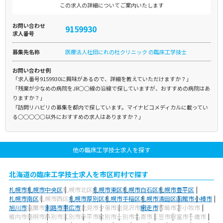
この求人の詳細についてご案内いたします
お問い合わせ
9159930
求人番号
募集先名称
医療法人社団にれの杜クリニック の臨床工学技士
お問い合わせ例
「求人番号9159930に興味があるので、詳細を教えていただけますか？」
「残業が少なめの病院をJR○○線の沿線で探していますが、おすすめの病院はあ
りますか？」
「訪問リハビリの募集を都内で探しています。マイナビコメディカルに載ってい
る○○○○○以外におすすめの求人はありますか？」
他の臨床工学技士求人を探す
北海道の臨床工学技士求人を市区町村で探す
札幌市
札幌市中央区
札幌市北区
札幌市東区
札幌市白石区
札幌市豊平区
札幌市南区
札幌市西区
札幌市厚別区
札幌市手稲区
札幌市清田区
函館市
小樽市
旭川市
室蘭市
釧路市
帯広市
北見市
夕張市
岩見沢市
網走市
留萌市
苫小牧市
稚内市
美唄市
芦別市
江別市
赤平市
紋別市
士別市
名寄市
三笠市
根室市
千歳市