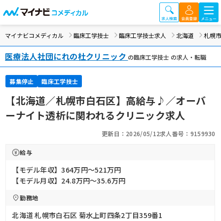
マイナビコメディカル
臨床工学技士
臨床工学技士求人
北海道
札幌
医療法人社団にれの杜クリニック
の臨床工学技士 の求人・転職
募集停止
臨床工学技士
【北海道／札幌市白石区】高給与♪／オーバ
ーナイト透析に関われるクリニック求人
更新日：2026/05/12
求人番号：9159930
給与
【モデル年収】364万円〜521万円
【モデル月収】24.8万円〜35.6万円
勤務地
北海道 札幌市白石区 菊水上町四条2丁目359番1