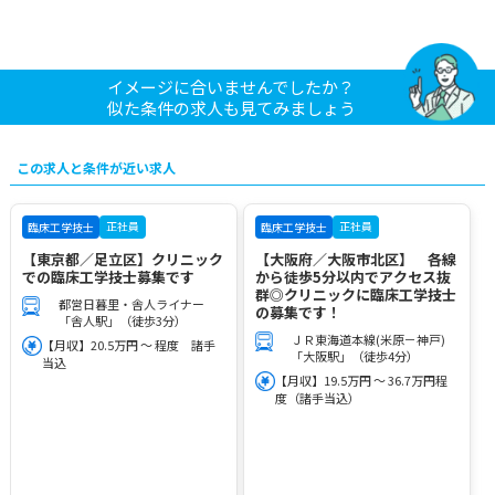
イメージに合いませんでしたか？
似た条件の求人も見てみましょう
この求人と条件が近い求人
正社員
正社員
臨床工学技士
臨床工学技士
【東京都／足立区】クリニック
【大阪府／大阪市北区】 各線
での臨床工学技士募集です
から徒歩5分以内でアクセス抜
群◎クリニックに臨床工学技士
都営日暮里・舎人ライナー
の募集です！
「舎人駅」（徒歩3分）
ＪＲ東海道本線(米原－神戸)
【月収】20.5万円 ～ 程度 諸手
「大阪駅」（徒歩4分）
当込
【月収】19.5万円 ～ 36.7万円程
度（諸手当込）