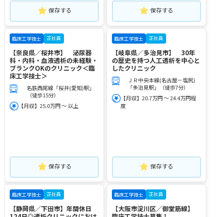
保存する
保存する
正社員
正社員
臨床工学技士
臨床工学技士
【奈良県／桜井市】 泌尿器
【岐阜県／多治見市】 30年
科・内科・血液透析の未経験・
の歴史を持つ人工透析を中心と
ブランクOKのクリニック＜臨
したクリニック
床工学技士＞
ＪＲ中央本線(名古屋－塩尻)
「多治見駅」（徒歩7分）
名鉄西尾線「桜井(愛知)駅」
（徒歩15分）
【月収】20.7万円 ～ 24.4万円程
【月収】25.0万円 ～ 以上
度
保存する
保存する
正社員
正社員
臨床工学技士
臨床工学技士
【静岡県／下田市】年間休日
【大阪市淀川区／御堂筋線】
124日◎透析クリニックにおけ
臨床工学技士募集！