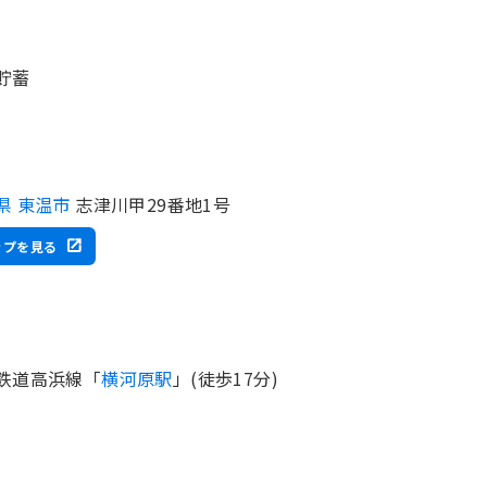
貯蓄
県 東温市
志津川甲29番地1号
ップを見る
鉄道高浜線「
横河原駅
」(徒歩17分)