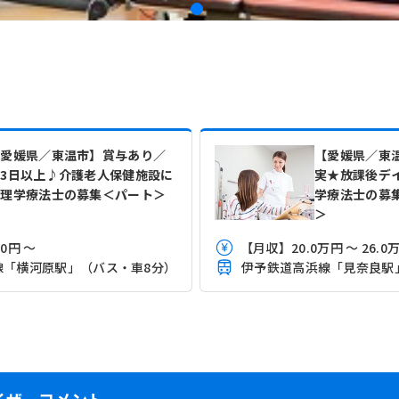
【愛媛県／東温市】賞与あり／
【愛媛県／東
3日以上♪介護老人保健施設に
実★放課後デ
て理学療法士の募集＜パート＞
学療法士の募
＞
0円 ～
線「横河原駅」（バス・車8分）
伊予鉄道高浜線「見奈良駅
イザーコメント