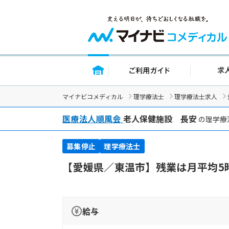
トップページ
ご利用ガイ
マイナビコメディカル
理学療法士
理学療法士求人
医療法人順風会
老人保健施設 長安
の理学療
募集停止
理学療法士
【愛媛県／東温市】残業は月平均5
給与