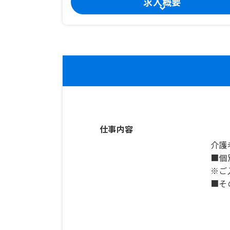
求人概要
仕事内容
介護
■個
※ご
■そ