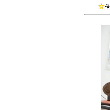
star
保