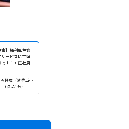
温市】福利厚生充
イサービスにて理
集です！＜正社員
【月収】20.0万円 ～ 26.0万円程度（諸手当込）
」（徒歩1分）