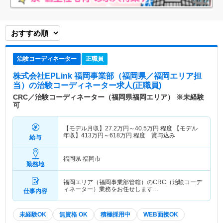
治験コーディネーター
正職員
株式会社EPLink 福岡事業部（福岡県／福岡エリア担
当）
の治験コーディネーター求人(正職員)
CRC／治験コーディネーター（福岡県福岡エリア） ※未経験
可
【モデル月収】
27.2
万円～
40.5
万円
程度 【モデル
年収】
413
万円～
618
万円
程度 賞与込み
給与
福岡県 福岡市
勤務地
福岡エリア（福岡事業部管轄）のCRC（治験コーデ
ィネーター）業務をお任せします…
仕事内容
未経験OK
無資格 OK
積極採用中
WEB面接OK