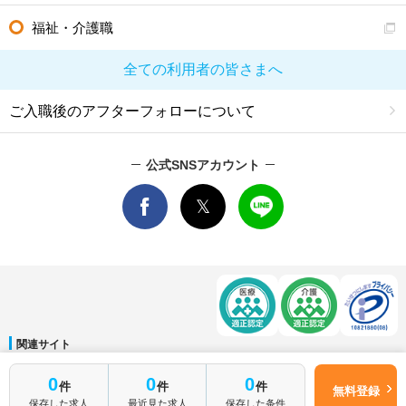
福祉・介護職
全ての利用者の皆さまへ
ご入職後のアフターフォローについて
公式SNSアカウント
関連サイト
マイナビDOCTOR
│
マイナビ看護師
│
マイナビ薬剤師
│
マイナビ保育士
0
0
0
件
件
件
運営会社
無料登録
保存した求人
最近見た求人
保存した条件
会社概要
│
ご利用規約
│
個人情報保護方針
│
サイトマップ
│
お問い合わせ