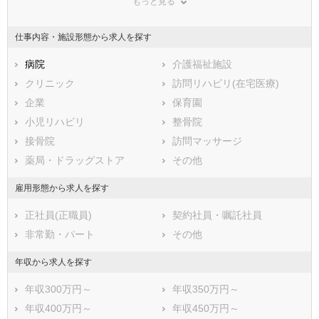
もっと見る
東京都
神奈川県
新潟県
山梨県
長野県
富山県
仕事内容・施設形態から求人を探す
石川県
福井県
岐阜県
静岡県
病院
愛知県
介護福祉施設
三重県
滋賀県
クリニック
京都府
訪問リハビリ(在宅医療)
大阪府
兵庫県
企業
奈良県
保育園
和歌山県
鳥取県
小児リハビリ
島根県
整骨院
岡山県
広島県
接骨院
山口県
訪問マッサージ
徳島県
香川県
薬局・ドラッグストア
愛媛県
その他
高知県
福岡県
佐賀県
長崎県
雇用形態から求人を探す
熊本県
大分県
宮崎県
正社員(正職員)
契約社員・嘱託社員
鹿児島県
沖縄県
非常勤・パート
その他
年収から求人を探す
年収300万円～
年収350万円～
年収400万円～
年収450万円～