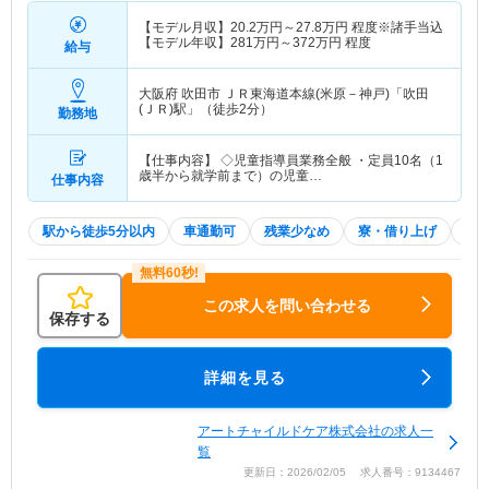
【モデル月収】
20.2
万円～
27.8
万円
程度※諸手当込
【モデル年収】
281
万円～
372
万円
程度
給与
大阪府 吹田市
ＪＲ東海道本線(米原－神戸)「吹田
(ＪＲ)駅」（徒歩2分）
勤務地
【仕事内容】 ◇児童指導員業務全般 ・定員10名（1
歳半から就学前まで）の児童…
仕事内容
駅から徒歩5分以内
車通勤可
残業少なめ
寮・借り上げ
積
この求人を問い合わせる
保存する
詳細を見る
アートチャイルドケア株式会社の求人一
覧
更新日：2026/02/05 求人番号：9134467