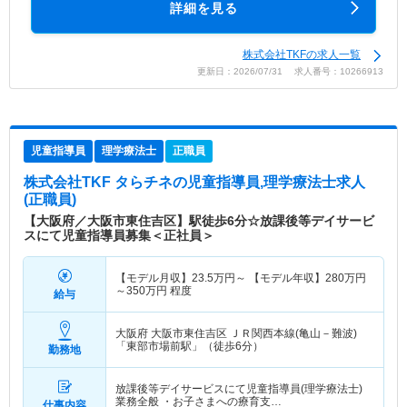
詳細を見る
株式会社TKFの求人一覧
更新日：2026/07/31 求人番号：10266913
児童指導員
理学療法士
正職員
株式会社TKF タらチネ
の児童指導員,理学療法士求人
(正職員)
【大阪府／大阪市東住吉区】駅徒歩6分☆放課後等デイサービ
スにて児童指導員募集＜正社員＞
【モデル月収】
23.5
万円～
【モデル年収】
280
万円
～
350
万円
程度
給与
大阪府 大阪市東住吉区
ＪＲ関西本線(亀山－難波)
「東部市場前駅」（徒歩6分）
勤務地
放課後等デイサービスにて児童指導員(理学療法士)
業務全般 ・お子さまへの療育支…
仕事内容