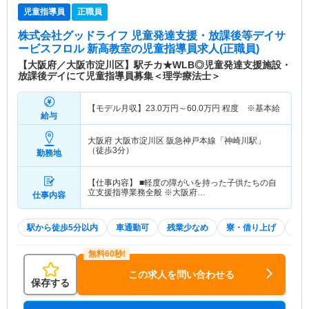
児童指導員
正職員
株式会社グッドライフ 児童発達支援・放課後等デイサ
ービスフロル 新高教室
の児童指導員求人(正職員)
【大阪府／大阪市淀川区】駅チカ★WLB◎児童発達支援施設・
放課後デイにて児童指導員募集＜理学療法士＞
【モデル月収】
23.0
万円～
60.0
万円
程度 ※基本給
給与
大阪府 大阪市淀川区
阪急神戸本線「神崎川駅」
（徒歩3分）
勤務地
【仕事内容】 ■軽度の障がいを持った子供たちの自
立支援指導業務全般 ※大阪府…
仕事内容
駅から徒歩5分以内
車通勤可
残業少なめ
寮・借り上げ
託
この求人を問い合わせる
保存する