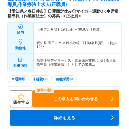
導員,作業療法士求人(正職員)
【愛知県／春日井市】日曜固定休み◎マイカー通勤OK◆児童
指導員（作業療法士）の募集♪＜正社員＞
【モデル月収】
19.1
万円～
30.8
万円
程度
給与
愛知県 春日井市
名鉄小牧線「味美(名鉄)駅」（徒歩
12分）
勤務地
放課後等デイサービス・児童発達支援における児童
指導員（作業療法士）としての業務…
仕事内容
車通勤可
未経験OK
積極採用中
この求人を問い合わせる
保存する
詳細を見る