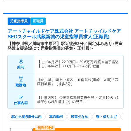
児童指導員
正職員
アートチャイルドケア株式会社 アートチャイルドケア
SEDスクール武蔵新城
の児童指導員求人(正職員)
【神奈川県／川崎市中原区】駅近徒歩2分／固定休みあり♪児童
発達支援施設にて児童指導員の募集＜正社員＞
【モデル月収】
22.0
万円～
29.6
万円
程度※諸手当込
【モデル年収】
303
万円～
394
万円
程度
給与
神奈川県 川崎市中原区
ＪＲ南武線(川崎－立川)「武
蔵新城駅」（徒歩2分）
勤務地
【仕事内容】 ◇児童指導員業務全般 ・定員10名（1
歳半から就学前まで）の児童…
仕事内容
駅から徒歩5分以内
車通勤可
残業少なめ
寮・借り上げ
積