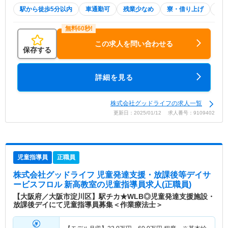
駅から徒歩5分以内
車通勤可
残業少なめ
寮・借り上げ
託
この求人を問い合わせる
保存する
詳細を見る
株式会社グッドライフの求人一覧
更新日：2025/01/12 求人番号：9109402
児童指導員
正職員
株式会社グッドライフ 児童発達支援・放課後等デイサ
ービスフロル 新高教室
の児童指導員求人(正職員)
【大阪府／大阪市淀川区】駅チカ★WLB◎児童発達支援施設・
放課後デイにて児童指導員募集＜作業療法士＞