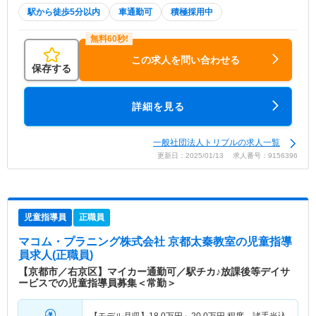
駅から徒歩5分以内
車通勤可
積極採用中
この求人を問い合わせる
保存する
詳細を見る
一般社団法人トリプルの求人一覧
更新日：2025/01/13 求人番号：9156396
児童指導員
正職員
マコム・プラニング株式会社 京都太秦教室
の児童指導
員求人(正職員)
【京都市／右京区】マイカー通勤可／駅チカ♪放課後等デイサ
ービスでの児童指導員募集＜常勤＞
【モデル月収】
18.0
万円～
20.0
万円
程度 諸手当込