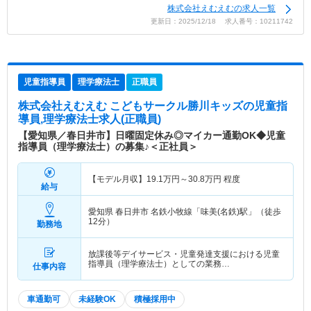
株式会社えむえむの求人一覧
更新日：2025/12/18 求人番号：10211742
児童指導員
理学療法士
正職員
株式会社えむえむ こどもサークル勝川キッズ
の児童指
導員,理学療法士求人(正職員)
【愛知県／春日井市】日曜固定休み◎マイカー通勤OK◆児童
指導員（理学療法士）の募集♪＜正社員＞
【モデル月収】
19.1
万円～
30.8
万円
程度
給与
愛知県 春日井市
名鉄小牧線「味美(名鉄)駅」（徒歩
12分）
勤務地
放課後等デイサービス・児童発達支援における児童
指導員（理学療法士）としての業務…
仕事内容
車通勤可
未経験OK
積極採用中