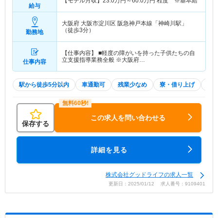
【モデル月収】
23.0
万円～
60.0
万円
程度 ※基本給
給与
大阪府 大阪市淀川区
阪急神戸本線「神崎川駅」
（徒歩3分）
勤務地
【仕事内容】 ■軽度の障がいを持った子供たちの自
立支援指導業務全般 ※大阪府…
仕事内容
駅から徒歩5分以内
車通勤可
残業少なめ
寮・借り上げ
託
この求人を問い合わせる
保存する
詳細を見る
株式会社グッドライフの求人一覧
更新日：2025/01/12 求人番号：9109401