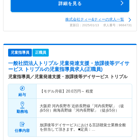
詳細を見る
株式会社ティー&ティーの求人一覧
更新日：2025/01/13 求人番号：9684731
児童指導員
正職員
一般社団法人トリプル 児童発達支援・放課後等デイサ
ービス トリプル
の児童指導員求人(正職員)
児童指導員／児童発達支援・放課後等デイサービス トリプル
【モデル月収】
20.0
万円～
程度
給与
大阪府 河内長野市
近鉄長野線「河内長野駅」（徒
歩5分）南海高野線「河内長野駅」（徒歩5分）
勤務地
放課後等デイサービスにおける言語聴覚士業務全般
を担当して頂きます。 ■定員：…
仕事内容