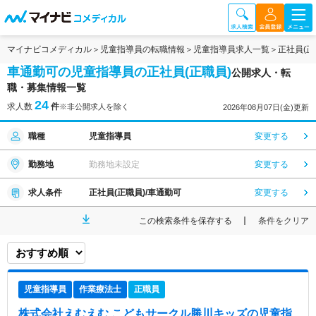
マイナビコメディカル
児童指導員の転職情報
児童指導員求人一覧
正社員(正
車通勤可の児童指導員の正社員(正職員)
公開求人・転
職・募集情報一覧
24
求人数
件
※非公開求人を除く
2026年08月07日(金)更新
職種
児童指導員
変更する
勤務地
勤務地未設定
変更する
求人条件
正社員(正職員)/車通勤可
変更する
この検索条件を保存する
条件をクリア
児童指導員
作業療法士
正職員
株式会社えむえむ こどもサークル勝川キッズ
の児童指