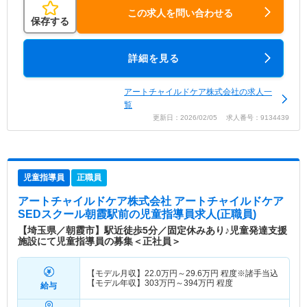
この求人を問い合わせる
保存する
詳細を見る
アートチャイルドケア株式会社の求人一
覧
更新日：2026/02/05 求人番号：9134439
児童指導員
正職員
アートチャイルドケア株式会社 アートチャイルドケア
SEDスクール朝霞駅前
の児童指導員求人(正職員)
【埼玉県／朝霞市】駅近徒歩5分／固定休みあり♪児童発達支援
施設にて児童指導員の募集＜正社員＞
【モデル月収】
22.0
万円～
29.6
万円
程度※諸手当込
【モデル年収】
303
万円～
394
万円
程度
給与