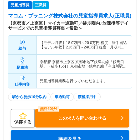
児童指導員
正職員
マコム・プラニング株式会社
の児童指導員求人(正職員)
【京都市／上京区】マイカー通勤可／徒歩圏内♪放課後等デイ
サービスでの児童指導員募集＜常勤＞
【モデル月収】
18.0
万円～
20.0
万円
程度 諸手当込
【モデル年収】
216
万円～
240
万円
程度 月収×12
給与
ヶ月計算
京都府 京都市上京区
京都市地下鉄烏丸線「鞍馬口
駅」（徒歩15分）京都市地下鉄烏丸線「今出川駅」
勤務地
（徒歩10分）
児童指導員業務を行っていただきます。
仕事内容
駅から徒歩10分以内
車通勤可
積極採用中
この求人を問い合わせる
保存する
詳細を見る