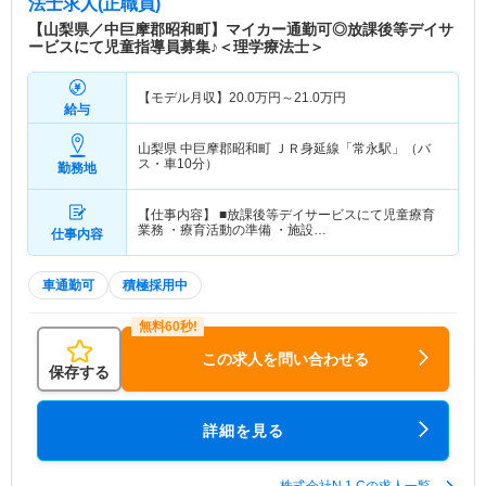
法士求人(正職員)
【山梨県／中巨摩郡昭和町】マイカー通勤可◎放課後等デイサ
ービスにて児童指導員募集♪＜理学療法士＞
【モデル月収】
20.0
万円～
21.0
万円
給与
山梨県 中巨摩郡昭和町
ＪＲ身延線「常永駅」（バ
ス・車10分）
勤務地
【仕事内容】 ■放課後等デイサービスにて児童療育
業務 ・療育活動の準備 ・施設…
仕事内容
車通勤可
積極採用中
この求人を問い合わせる
保存する
詳細を見る
株式会社N.1.Cの求人一覧