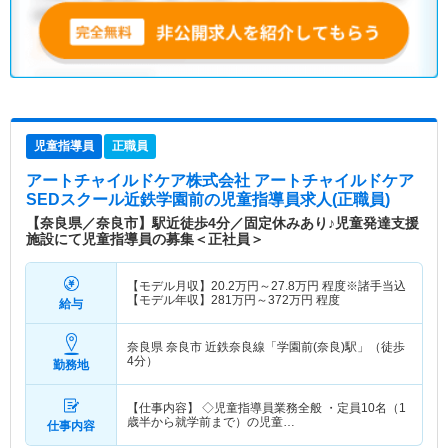
児童指導員
正職員
アートチャイルドケア株式会社 アートチャイルドケア
SEDスクール近鉄学園前
の児童指導員求人(正職員)
【奈良県／奈良市】駅近徒歩4分／固定休みあり♪児童発達支援
施設にて児童指導員の募集＜正社員＞
【モデル月収】
20.2
万円～
27.8
万円
程度※諸手当込
【モデル年収】
281
万円～
372
万円
程度
給与
奈良県 奈良市
近鉄奈良線「学園前(奈良)駅」（徒歩
4分）
勤務地
【仕事内容】 ◇児童指導員業務全般 ・定員10名（1
歳半から就学前まで）の児童…
仕事内容