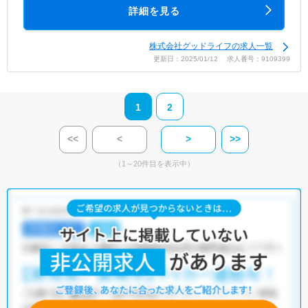
詳細を見る
株式会社グッドライフの求人一覧
更新日：2025/01/12 求人番号：9109399
1
2
<<
<
>
>>
（1～20件目を表示中）