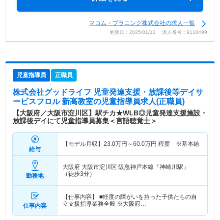
マコム・プラニング株式会社の求人一覧
更新日：2025/01/12 求人番号：9110499
児童指導員
正職員
株式会社グッドライフ 児童発達支援・放課後等デイサ
ービスフロル 新高教室
の児童指導員求人(正職員)
【大阪府／大阪市淀川区】駅チカ★WLB◎児童発達支援施設・
放課後デイにて児童指導員募集＜言語聴覚士＞
【モデル月収】
23.0
万円～
60.0
万円
程度 ※基本給
給与
大阪府 大阪市淀川区
阪急神戸本線「神崎川駅」
（徒歩3分）
勤務地
【仕事内容】 ■軽度の障がいを持った子供たちの自
立支援指導業務全般 ※大阪府…
仕事内容