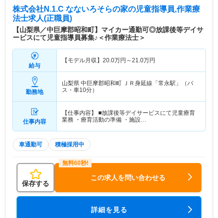
株式会社N.1.C なないろそらの家
の児童指導員,作業療
法士求人(正職員)
【山梨県／中巨摩郡昭和町】マイカー通勤可◎放課後等デイサ
ービスにて児童指導員募集♪＜作業療法士＞
【モデル月収】
20.0
万円～
21.0
万円
給与
山梨県 中巨摩郡昭和町
ＪＲ身延線「常永駅」（バ
ス・車10分）
勤務地
【仕事内容】 ■放課後等デイサービスにて児童療育
業務 ・療育活動の準備 ・施設…
仕事内容
車通勤可
積極採用中
この求人を問い合わせる
保存する
詳細を見る