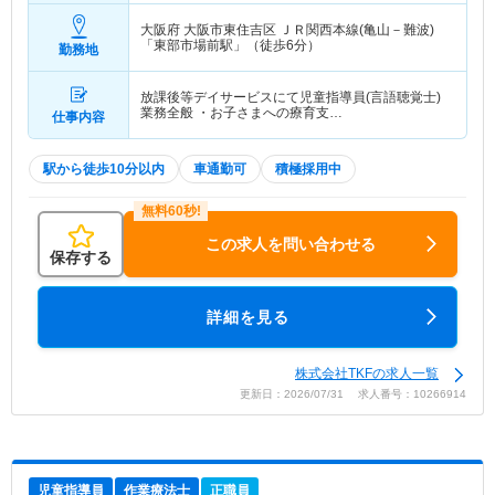
大阪府 大阪市東住吉区
ＪＲ関西本線(亀山－難波)
「東部市場前駅」（徒歩6分）
勤務地
放課後等デイサービスにて児童指導員(言語聴覚士)
業務全般 ・お子さまへの療育支…
仕事内容
駅から徒歩10分以内
車通勤可
積極採用中
この求人を問い合わせる
保存する
詳細を見る
株式会社TKFの求人一覧
更新日：2026/07/31 求人番号：10266914
児童指導員
作業療法士
正職員