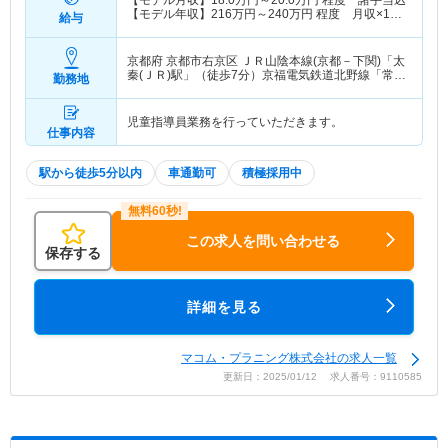
【モデル年収】
216
万円～
240
万円
程度 月収×12
給与
ヶ月計算
京都府 京都市右京区
ＪＲ山陰本線(京都－下関)「太
秦(ＪＲ)駅」（徒歩7分）京福電気鉄道北野線「常盤
勤務地
(京都)駅」（徒歩4分） 他
児童指導員業務を行っていただきます。
仕事内容
駅から徒歩5分以内
車通勤可
積極採用中
この求人を問い合わせる
保存する
詳細を見る
マコム・プラニング株式会社の求人一覧
更新日：2025/01/12 求人番号：9110585