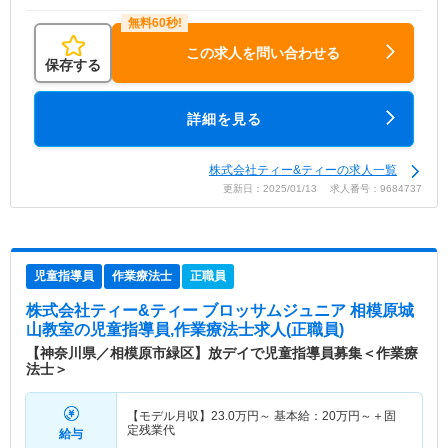
この求人を問い合わせる
保存する
詳細を見る
株式会社ティー&ティーの求人一覧
更新日：2025/01/13 求人番号：9684737
児童指導員
作業療法士
正職員
株式会社ティー&ティー ブロッサムジュニア 相模原城
山教室
の児童指導員,作業療法士求人(正職員)
【神奈川県／相模原市緑区】放デイで児童指導員募集＜作業療
法士＞
【モデル月収】
23.0
万円～
基本給：
20
万円～
＋固
定残業代
給与