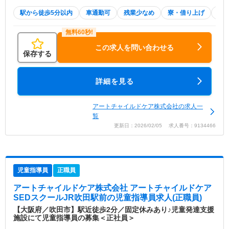
駅から徒歩5分以内
車通勤可
残業少なめ
寮・借り上げ
積
この求人を問い合わせる
保存する
詳細を見る
アートチャイルドケア株式会社の求人一
覧
更新日：2026/02/05 求人番号：9134466
児童指導員
正職員
アートチャイルドケア株式会社 アートチャイルドケア
SEDスクールJR吹田駅前
の児童指導員求人(正職員)
【大阪府／吹田市】駅近徒歩2分／固定休みあり♪児童発達支援
施設にて児童指導員の募集＜正社員＞