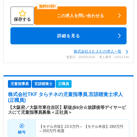
この求人を問い合わせる
保存する
詳細を見る
株式会社えむえむの求人一覧
更新日：2025/12/18 求人番号：10211740
児童指導員
言語聴覚士
正職員
株式会社TKF タらチネ
の児童指導員,言語聴覚士求人
(正職員)
【大阪府／大阪市東住吉区】駅徒歩6分☆放課後等デイサービ
スにて児童指導員募集＜正社員＞
【モデル月収】
23.5
万円～
【モデル年収】
280
万円
～
350
万円
程度
給与