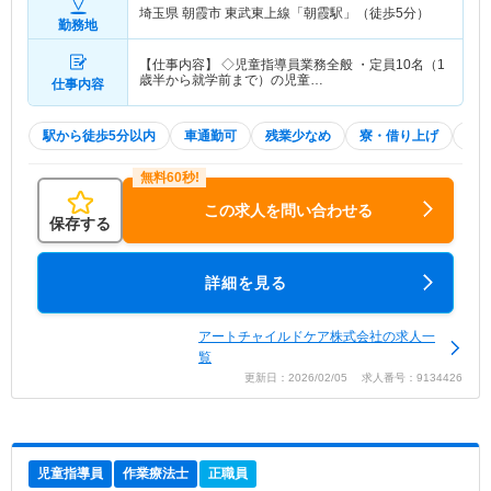
埼玉県 朝霞市
東武東上線「朝霞駅」（徒歩5分）
勤務地
【仕事内容】 ◇児童指導員業務全般 ・定員10名（1
歳半から就学前まで）の児童…
仕事内容
駅から徒歩5分以内
車通勤可
残業少なめ
寮・借り上げ
積
この求人を問い合わせる
保存する
詳細を見る
アートチャイルドケア株式会社の求人一
覧
更新日：2026/02/05 求人番号：9134426
児童指導員
作業療法士
正職員