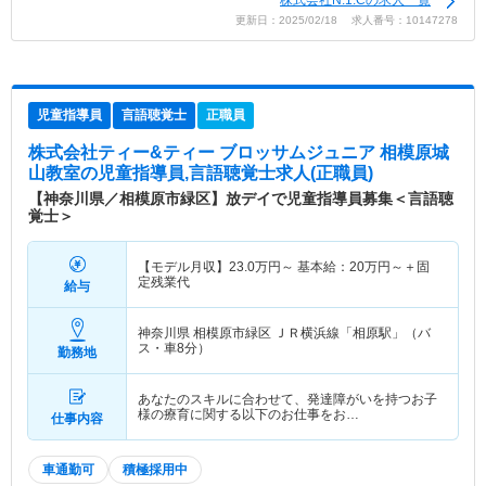
更新日：2025/02/18 求人番号：10147278
児童指導員
言語聴覚士
正職員
株式会社ティー&ティー ブロッサムジュニア 相模原城
山教室
の児童指導員,言語聴覚士求人(正職員)
【神奈川県／相模原市緑区】放デイで児童指導員募集＜言語聴
覚士＞
【モデル月収】
23.0
万円～
基本給：
20
万円～
＋固
定残業代
給与
神奈川県 相模原市緑区
ＪＲ横浜線「相原駅」（バ
ス・車8分）
勤務地
あなたのスキルに合わせて、発達障がいを持つお子
様の療育に関する以下のお仕事をお…
仕事内容
車通勤可
積極採用中