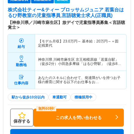
株式会社ティー&ティー ブロッサムジュニア 若葉台は
るひ野教室
の児童指導員,言語聴覚士求人(正職員)
【神奈川県／川崎市麻生区】放デイで児童指導員募集＜言語聴
覚士＞
【モデル月収】
23.0
万円～
基本給：
20
万円～
＋固
定残業代
給与
神奈川県 川崎市麻生区
京王相模原線「若葉台駅」
（徒歩2分）小田急多摩線「はるひ野駅」（徒歩8
勤務地
分）
あなたのスキルに合わせて、発達障がいを持つお子
様の療育に関する以下のお仕事をお…
仕事内容
駅から徒歩10分以内
車通勤可
積極採用中
この求人を問い合わせる
保存する