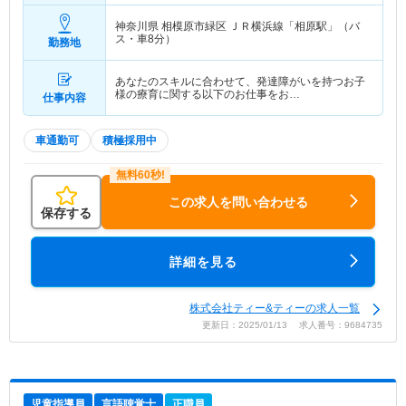
神奈川県 相模原市緑区
ＪＲ横浜線「相原駅」（バ
ス・車8分）
勤務地
あなたのスキルに合わせて、発達障がいを持つお子
様の療育に関する以下のお仕事をお…
仕事内容
車通勤可
積極採用中
この求人を問い合わせる
保存する
詳細を見る
株式会社ティー&ティーの求人一覧
更新日：2025/01/13 求人番号：9684735
児童指導員
言語聴覚士
正職員