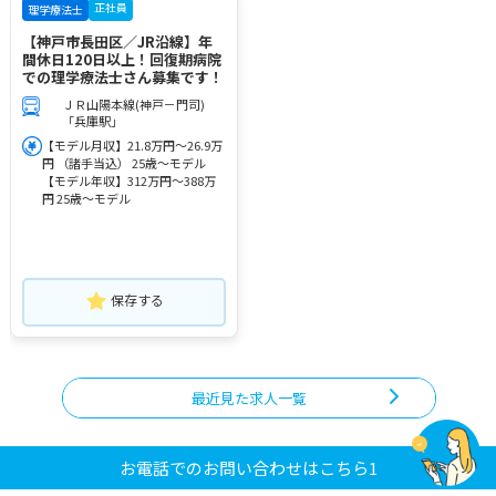
正社員
理学療法士
【神戸市長田区／JR沿線】年
間休日120日以上！回復期病院
での理学療法士さん募集です！
ＪＲ山陽本線(神戸－門司)
「兵庫駅」
【モデル月収】21.8万円～26.9万
円 （諸手当込） 25歳～モデル
【モデル年収】312万円～388万
円 25歳～モデル
保存する
最近見た求人一覧
お電話でのお問い合わせはこちら1