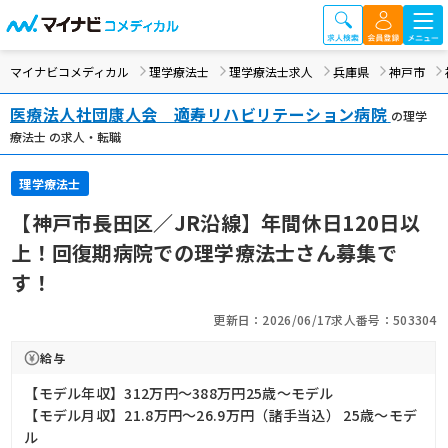
マイナビコメディカル
理学療法士
理学療法士求人
兵庫県
神戸市
医療法人社団康人会 適寿リハビリテーション病院
の理学
療法士 の求人・転職
理学療法士
【神戸市長田区／JR沿線】年間休日120日以
上！回復期病院での理学療法士さん募集で
す！
更新日：2026/06/17
求人番号：503304
給与
【モデル年収】312万円〜388万円25歳～モデル
【モデル月収】21.8万円〜26.9万円（諸手当込） 25歳～モデ
ル