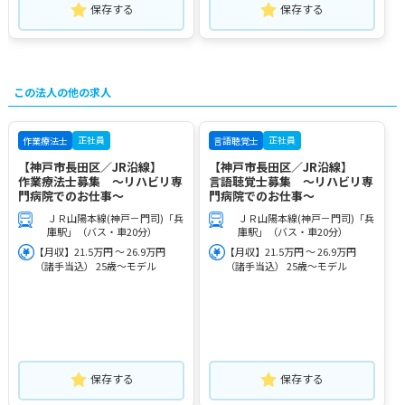
保存する
保存する
この法人の他の求人
正社員
正社員
作業療法士
言語聴覚士
【神戸市長田区／JR沿線】
【神戸市長田区／JR沿線】
作業療法士募集 ～リハビリ専
言語聴覚士募集 ～リハビリ専
門病院でのお仕事～
門病院でのお仕事～
ＪＲ山陽本線(神戸－門司)「兵
ＪＲ山陽本線(神戸－門司)「兵
庫駅」（バス・車20分）
庫駅」（バス・車20分）
【月収】21.5万円 ～ 26.9万円
【月収】21.5万円 ～ 26.9万円
（諸手当込） 25歳～モデル
（諸手当込） 25歳～モデル
保存する
保存する