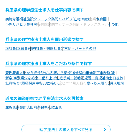
兵庫県の理学療法士求人を仕事内容で探す
病院
介護福祉施設
クリニック
訪問リハビリ(在宅医療)
企業
保育園
小児リハビリ
整骨院
接骨院
訪問マッサージ
薬局・ドラッグストア
その他
兵庫県の理学療法士求人を雇用形態で探す
正社員(正職員)
契約社員・嘱託社員
非常勤・パート
その他
兵庫県の理学療法士求人をこだわり条件で探す
管理職求人
駅から徒歩5分以内
駅から徒歩10分以内
車通勤可
未経験OK
新卒OK
残業少なめ
寮・借り上げ
住宅手当・補助
託児所・育児補助
土日祝休
無資格 OK
積極採用中
WEB面接OK
2027年4月入職可
夏～秋入職可
1月入職可
近隣の都道府県で理学療法士求人を再検索
滋賀県
京都府
大阪府
奈良県
和歌山県
理学療法士の求人をすべて見る