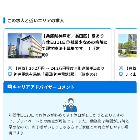
この求人と近いエリアの求人
【兵庫県神戸市／長田区】寮あり
☆休日111日◎残業少なめの病院に
て理学療法士募集です！！《常
勤》
【月収】20.2万円 ～ 24.2万円程度※別途諸手当あり
【月収】2
神戸電鉄有馬線「長田(神戸電鉄)駅」（徒歩9分）
ＪＲ山陽
キャリアアドバイザーコメント
年間休日123日でお休みが多めです！休日がしっかりとありますの
で、プライベートとの両立が可能です！また、勤務終了時間が17時と
早めなので、お子様がいらっしゃる方はご家庭との両立がしやすい環
境です♪