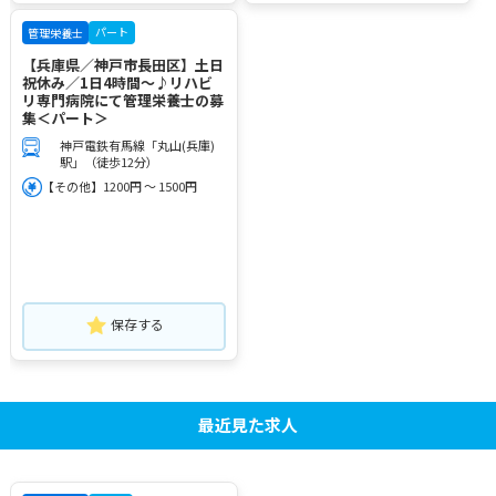
パート
管理栄養士
【兵庫県／神戸市長田区】土日
祝休み／1日4時間～♪リハビ
リ専門病院にて管理栄養士の募
集＜パート＞
神戸電鉄有馬線「丸山(兵庫)
駅」（徒歩12分）
【その他】1200円 ～ 1500円
保存する
最近見た求人