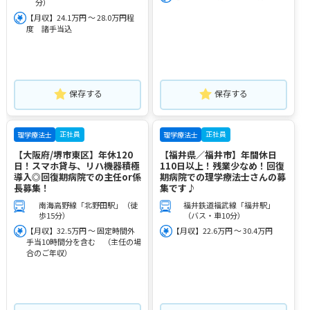
分）
【月収】24.1万円 ～ 28.0万円程
度 諸手当込
保存する
保存する
正社員
正社員
理学療法士
理学療法士
【大阪府/堺市東区】年休120
【福井県／福井市】年間休日
日！スマホ貸与、リハ機器積極
110日以上！残業少なめ！回復
導入◎回復期病院での主任or係
期病院での理学療法士さんの募
長募集！
集です♪
南海高野線「北野田駅」（徒
福井鉄道福武線「福井駅」
歩15分）
（バス・車10分）
【月収】32.5万円 ～ 固定時間外
【月収】22.6万円 ～ 30.4万円
手当10時間分を含む （主任の場
合のご年収）