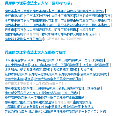
兵庫県の理学療法士求人を市区町村で探す
神戸市
神戸市東灘区
神戸市灘区
神戸市兵庫区
神戸市長田区
神戸市須磨区
神戸市垂水区
神戸市北区
神戸市中央区
神戸市西区
姫路市
尼崎市
明石市
西宮市
洲本市
芦屋市
伊丹市
相生市
豊岡市
加古川市
赤穂市
西脇市
宝塚市
三木市
高砂市
川西市
小野市
三田市
加西市
丹波篠山市
養父市
丹波市
南あわじ市
朝来市
淡路市
宍粟市
加東市
たつの市
川辺郡猪名川町
多可郡多可町
加古郡稲美町
加古郡播磨町
神崎郡市川町
神崎郡福崎町
神崎郡神河町
揖保郡太子町
赤穂郡上郡町
佐用郡佐用町
美方郡香美町
美方郡新温泉町
兵庫県の理学療法士求人を路線で探す
ＪＲ東海道本線(米原－神戸)(兵庫県)
ＪＲ山陽本線(神戸－門司)(兵庫県)
ＪＲ東西線(兵庫県)
ＪＲ山陰本線(京都－下関)(兵庫県)
ＪＲ福知山線(兵庫県)
ＪＲ加古川線
ＪＲ赤穂線(兵庫県)
ＪＲ姫新線(兵庫県)
ＪＲ播但線
阪神本線(兵庫県)
阪神なんば線(兵庫県)
阪神武庫川線
阪急神戸本線(兵庫県)
阪急宝塚本線(兵庫県)
阪急今津線
阪急甲陽線
阪急伊丹線
神戸市営地下鉄西神・山手線(新長田－名谷)
神戸市営地下鉄西神・山手線(新神戸－新長田)
神戸市営地下鉄海岸線
神戸新交通六甲アイランド線
神戸高速線(三宮－西代)
神戸高速線(新開地－湊川)
神戸電鉄有馬線
神戸電鉄三田線
神戸電鉄公園都市線
神戸電鉄粟生線
北神急行電鉄
山陽電鉄本線
山陽電鉄網干線
能勢電鉄日生線
能勢電鉄妙見線(兵庫県)
北条鉄道
智頭急行(兵庫県)
北近畿タンゴ鉄道宮津線
神戸新交通ポートアイランド線