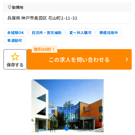
勤務地
兵庫県 神戸市長田区 花山町2-11-32
未経験OK
託児所・育児補助
夏～秋入職可
積極採用中
車通勤可
star
この求人を問い合わせる
保存する