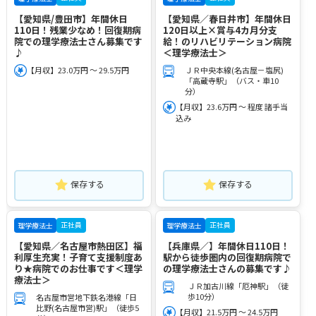
【愛知県/豊田市】年間休日
【愛知県／春日井市】年間休日
110日！残業少なめ！回復期病
120日以上×賞与4カ月分支
院での理学療法士さん募集です
給！のリハビリテーション病院
♪
＜理学療法士＞
【月収】23.0万円 ～ 29.5万円
ＪＲ中央本線(名古屋－塩尻)
「高蔵寺駅」（バス・車10
分）
【月収】23.6万円 ～ 程度 諸手当
込み
保存する
保存する
正社員
正社員
理学療法士
理学療法士
【愛知県／名古屋市熱田区】福
【兵庫県／】年間休日110日！
利厚生充実！子育て支援制度あ
駅から徒歩圏内の回復期病院で
り★病院でのお仕事です＜理学
の理学療法士さんの募集です♪
療法士＞
ＪＲ加古川線「厄神駅」（徒
歩10分）
名古屋市営地下鉄名港線「日
比野(名古屋市営)駅」（徒歩5
【月収】21.5万円 ～ 24.5万円