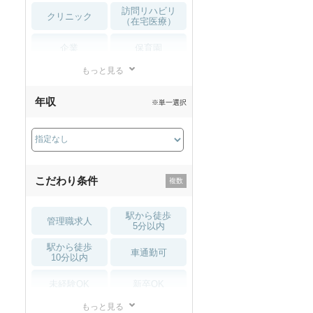
訪問リハビリ
クリニック
（在宅医療）
企業
保育園
もっと見る
小児リハビリ
整骨院
年収
※単一選択
接骨院
訪問マッサージ
薬局・
その他
ドラッグストア
こだわり条件
駅から徒歩
管理職求人
5分以内
駅から徒歩
車通勤可
10分以内
未経験OK
新卒OK
もっと見る