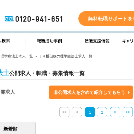
0120-941-651
無料転職サポートを
ド
求人検索
転職成功事例
転職支
理学療法士求人一覧
ＪＲ播但線の理学療法士求人一覧
法士
公開求人・転職・募集情報一覧
公開求人
非公開求人を含めて紹介してもらう
<<
<
>
>>
1
2
新着順