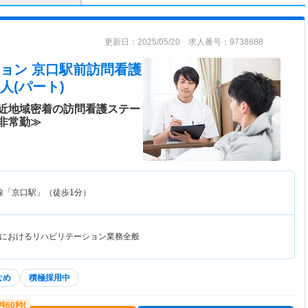
更新日：2025/05/20 求人番号：9738688
ョン 京口駅前訪問看護
人(パート)
近地域密着の訪問看護ステー
非常勤≫
線「京口駅」（徒歩1分）
におけるリハビリテーション業務全般
なめ
積極採用中