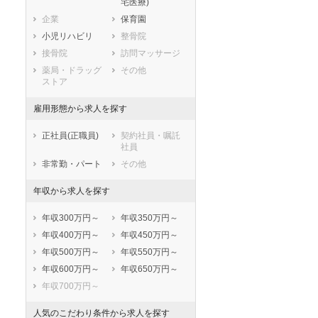
宅医療)
滋賀県
京都府
大阪府
企業
保育園
兵庫県
奈良県
和歌山県
小児リハビリ
整骨院
鳥取県
島根県
岡山県
接骨院
訪問マッサージ
広島県
山口県
徳島県
薬局・ドラッグ
その他
香川県
愛媛県
高知県
ストア
福岡県
佐賀県
長崎県
雇用形態から求人を探す
熊本県
大分県
宮崎県
鹿児島県
沖縄県
正社員(正職員)
契約社員・嘱託
社員
非常勤・パート
その他
年収から求人を探す
年収300万円～
年収350万円～
年収400万円～
年収450万円～
年収500万円～
年収550万円～
年収600万円～
年収650万円～
年収700万円～
人気のこだわり条件から求人を探す