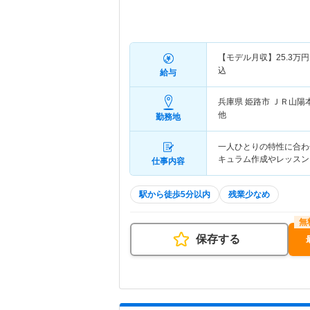
【モデル月収】
25.3
万円
込
給与
兵庫県 姫路市
ＪＲ山陽
他
勤務地
一人ひとりの特性に合わ
キュラム作成やレッスン
仕事内容
駅から徒歩5分以内
残業少なめ
保存する