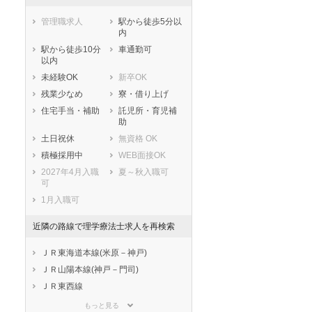
管理職求人
駅から徒歩5分以
内
駅から徒歩10分
車通勤可
以内
未経験OK
新卒OK
残業少なめ
寮・借り上げ
住宅手当・補助
託児所・育児補
助
土日祝休
無資格 OK
積極採用中
WEB面接OK
2027年4月入職
夏～秋入職可
可
1月入職可
近隣の路線で理学療法士求人を再検索
ＪＲ東海道本線(米原－神戸)
ＪＲ山陽本線(神戸－門司)
ＪＲ東西線
ＪＲ山陰本線(京都－下関)
もっと見る