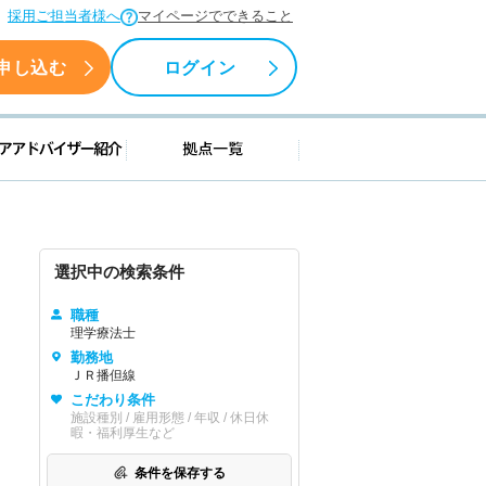
採用ご担当者様へ
マイページでできること
申し込む
ログイン
援情報
キャリアアドバイザー紹介
拠点一覧
選択中の検索条件
職種
理学療法士
勤務地
ＪＲ播但線
こだわり条件
施設種別 / 雇用形態 / 年収 / 休日休
暇・福利厚生など
条件を保存する