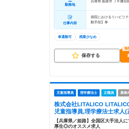
兵庫県 姫路市
ＪＲ播但
勤務地
病院におけるリハビリテ
動手段】車
仕事内容
車通勤可
残業少なめ
保存する
児童指導員
理学療法士
正職員
募集
株式会社LITALICO LITA
児童指導員,理学療法士求人(
【兵庫県／姫路】全国区大手法人に
厚生◎のオススメ求人