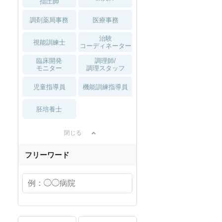
指圧師
調剤薬局事務
医療事務
治験
視能訓練士
コーディネーター
臨床開発
調理師/
モニター
調理スタッフ
児童指導員
機能訓練指導員
胚培養士
閉じる
フリーワード