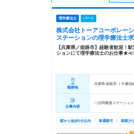
理学療法士
パート
株式会社トーアコーポレーシ
ステーション
の理学療法士求
【兵庫県／姫路市】経験者歓迎！駅
ションにて理学療法士のお仕事★≪
兵庫県 姫路市
ＪＲ播但
勤務地
◇訪問看護ステーション
仕事内容
駅から徒歩5分以内
車通勤可
残業少