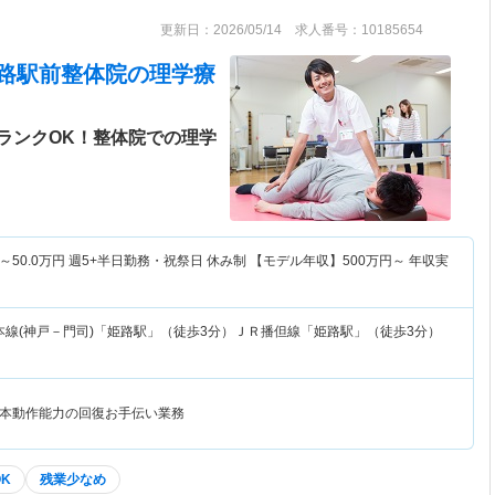
更新日：2026/05/14 求人番号：10185654
 姫路駅前整体院
の理学療
ランクOK！整体院での理学
～
50.0
万円
週5+半日勤務・祝祭日 休み制 【モデル年収】
500
万円～
年収実
本線(神戸－門司)「姫路駅」（徒歩3分）ＪＲ播但線「姫路駅」（徒歩3分）
本動作能力の回復お手伝い業務
K
残業少なめ