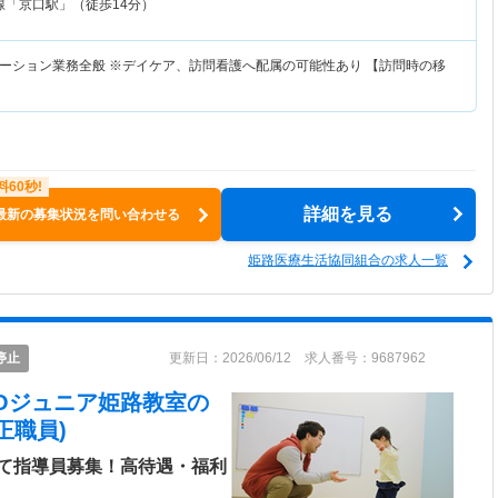
線「京口駅」（徒歩14分）
ーション業務全般 ※デイケア、訪問看護へ配属の可能性あり 【訪問時の移
詳細を見る
最新の募集状況を問い合わせる
姫路医療生活協同組合の求人一覧
停止
更新日：2026/06/12 求人番号：9687962
LICOジュニア姫路教室
の
正職員)
て指導員募集！高待遇・福利