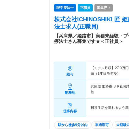
理学療法士
正職員
募集停止
株式会社ICHINOSHIKI 匠
法士求人(正職員)
【兵庫県／姫路市】実務未経験・ブ
療法士さん募集です★＜正社員＞
【モデル月収】
27.0
万円
績（1年目モデル）
給与
兵庫県 姫路市
ＪＲ山陽
他
勤務地
日常生活を送れるよう基
仕事内容
駅から徒歩5分以内
車通勤可
未経験O