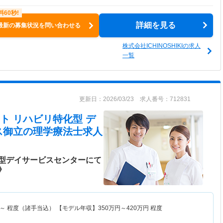
詳細を見る
最新の募集状況を問い合わせる
株式会社ICHINOSHIKIの求人
一覧
更新日：2026/03/23 求人番号：712831
ト リハビリ特化型 デ
ス御立
の理学療法士求人
型デイサービスセンターにて
》
～
程度（諸手当込） 【モデル年収】
350
万円～
420
万円
程度