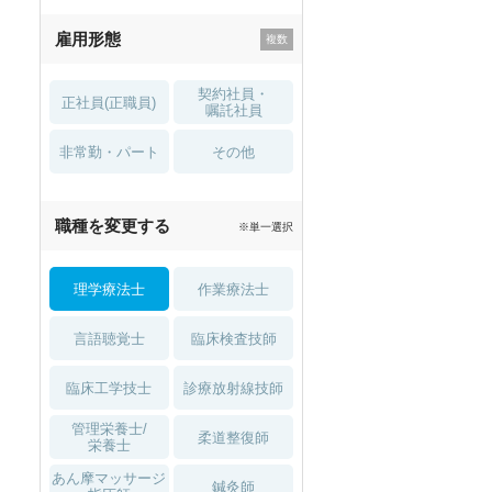
残業少なめ
寮・借り上げ
雇用形態
託児所・
住宅手当・補助
育児補助
契約社員・
正社員(正職員)
土日祝休
無資格 OK
嘱託社員
非常勤・パート
積極採用中
WEB面接OK
その他
2027年4月入職可
夏～秋入職可
職種を変更する
※単一選択
1月入職可
理学療法士
作業療法士
言語聴覚士
臨床検査技師
臨床工学技士
診療放射線技師
管理栄養士/
柔道整復師
栄養士
あん摩マッサージ
鍼灸師