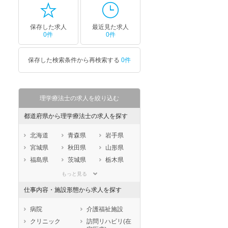
保存した求人
最近見た求人
0件
0件
保存した検索条件から再検索する
0件
理学療法士の求人を絞り込む
都道府県から理学療法士の求人を探す
北海道
青森県
岩手県
宮城県
秋田県
山形県
福島県
茨城県
栃木県
群馬県
埼玉県
千葉県
もっと見る
東京都
神奈川県
新潟県
仕事内容・施設形態から求人を探す
山梨県
長野県
富山県
石川県
福井県
岐阜県
病院
介護福祉施設
静岡県
愛知県
三重県
クリニック
訪問リハビリ(在