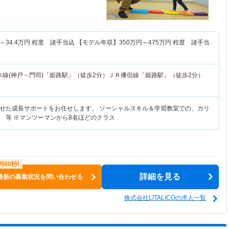
～
34.4
万円
程度 諸手当込 【モデル年収】
350
万円～
475
万円
程度 諸手当
本線(神戸－門司)「姫路駅」（徒歩2分）ＪＲ播但線「姫路駅」（徒歩2分）
せた成長サポートをお任せします。 ソーシャルスキル＆学習教室での、カリ
 等 ※マンツーマンから8名ほどのクラス
詳細を見る
最新の募集状況を問い合わせる
株式会社LITALICOの求人一覧