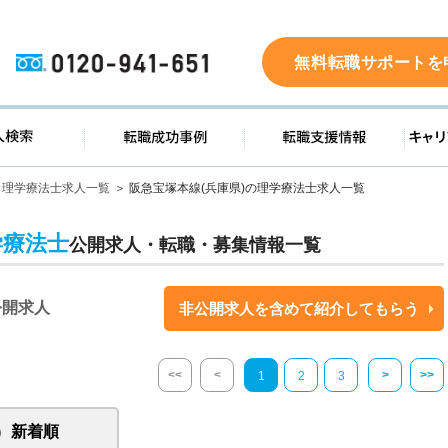
0120-941-651
無料転職サポートを
ド
求人検索
転職成功事例
転職支
理学療法士求人一覧
阪急宝塚本線(兵庫県)の理学療法士求人一覧
学療法士
公開求人・転職・募集情報一覧
公開求人
非公開求人を含めて紹介してもらう
<<
<
>
>>
1
2
3
新着順