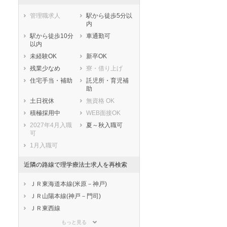
管理職求人
駅から徒歩5分以
内
駅から徒歩10分
車通勤可
以内
未経験OK
新卒OK
残業少なめ
寮・借り上げ
住宅手当・補助
託児所・育児補
助
土日祝休
無資格 OK
積極採用中
WEB面接OK
2027年4月入職
夏～秋入職可
可
1月入職可
近隣の路線で理学療法士求人を再検索
ＪＲ東海道本線(米原－神戸)
ＪＲ山陽本線(神戸－門司)
ＪＲ東西線
ＪＲ山陰本線(京都－下関)
もっと見る