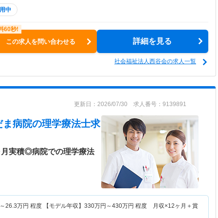
用中
詳細を見る
この求人を問い合わせる
社会福祉法人西谷会の求人一覧
更新日：2026/07/30 求人番号：9139891
だま病院
の理学療法士求
ヶ月実積◎病院での理学療法
～
26.3
万円
程度 【モデル年収】
330
万円～
430
万円
程度 月収×12ヶ月＋賞