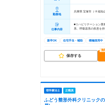
兵庫県 宝塚市
ＪＲ福知
勤務地
■リハビリテーション業
系、呼吸器系の疾患を持つ
仕事内容
新卒OK
住宅手当・補助
積極採用中
保存する
理学療法士
正職員
ふどう整形外科クリニック
の