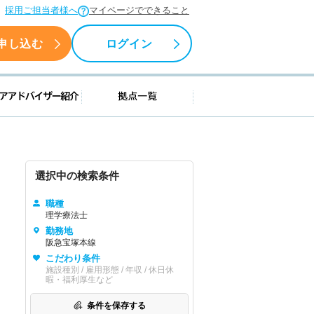
採用ご担当者様へ
マイページでできること
申し込む
ログイン
援情報
キャリアアドバイザー紹介
拠点一覧
選択中の検索条件
職種
理学療法士
勤務地
阪急宝塚本線
こだわり条件
施設種別 / 雇用形態 / 年収 / 休日休
暇・福利厚生など
条件を保存する