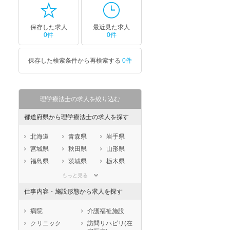
保存した求人
最近見た求人
0件
0件
保存した検索条件から再検索する
0件
理学療法士の求人を絞り込む
都道府県から理学療法士の求人を探す
北海道
青森県
岩手県
宮城県
秋田県
山形県
福島県
茨城県
栃木県
群馬県
埼玉県
千葉県
もっと見る
東京都
神奈川県
新潟県
仕事内容・施設形態から求人を探す
山梨県
長野県
富山県
石川県
福井県
岐阜県
病院
介護福祉施設
静岡県
愛知県
三重県
クリニック
訪問リハビリ(在