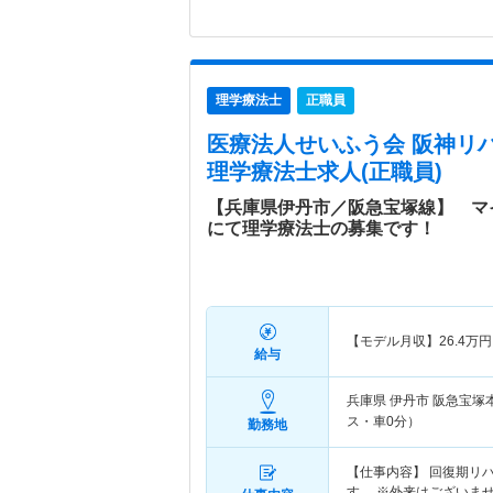
理学療法士
正職員
医療法人せいふう会 阪神リ
理学療法士求人(正職員)
【兵庫県伊丹市／阪急宝塚線】 マ
にて理学療法士の募集です！
【モデル月収】
26.4
万円
給与
兵庫県 伊丹市
阪急宝塚
ス・車0分）
勤務地
【仕事内容】 回復期リ
す。 ※外来はございま