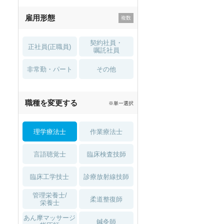
残業少なめ
寮・借り上げ
雇用形態
託児所・
住宅手当・補助
育児補助
契約社員・
正社員(正職員)
土日祝休
無資格 OK
嘱託社員
非常勤・パート
積極採用中
WEB面接OK
その他
2027年4月入職可
夏～秋入職可
職種を変更する
※単一選択
1月入職可
理学療法士
作業療法士
言語聴覚士
臨床検査技師
臨床工学技士
診療放射線技師
管理栄養士/
柔道整復師
栄養士
あん摩マッサージ
鍼灸師