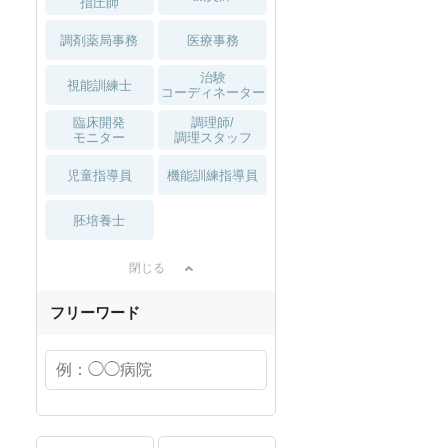
指圧師
調剤薬局事務
医療事務
治験
視能訓練士
コーディネーター
臨床開発
調理師/
モニター
調理スタッフ
児童指導員
機能訓練指導員
胚培養士
閉じる
フリーワード