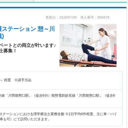
更新日：2026/07/30 求人番号：585879
護ステーション 憩～川
)
ベートとの両立が叶います♪
士募集！
～
程度 ※諸手当込
本線「川西能勢口駅」（徒歩6分）能勢電鉄妙見線「川西能勢口駅」（徒歩6
護ステーションにおける理学療法士業務全般 ※1日平均4件程度、主に車・バイ
車も可）にて訪問いただきます。