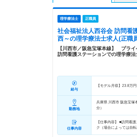
理学療法士
正職員
社会福祉法人西谷会 訪問看
西～
の理学療法士求人(正職員
【川西市／阪急宝塚本線】 プライ
訪問看護ステーションでの理学療法
【モデル月収】
23.8
万円
給与
兵庫県 川西市
阪急宝塚
分）
勤務地
【仕事内容】 ■訪問看
ク（場合によっては自転
仕事内容