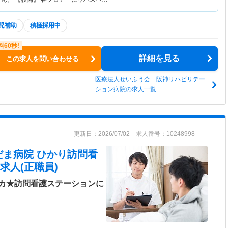
児補助
積極採用中
詳細を見る
この求人を問い合わせる
医療法人せいふう会 阪神リハビリテー
ション病院の求人一覧
更新日：2026/07/02 求人番号：10248998
だま病院 ひかり訪問看
求人(正職員)
カ★訪問看護ステーションに