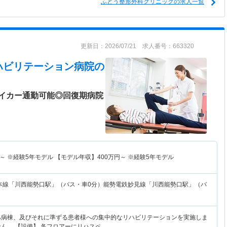
ふどう整形外科クリニックの求人一覧
更新日：2026/07/21 求人番号：663320
ハビリテーション病院
の
イカー通勤可能◎回復期病院
～
※経験5年モデル 【モデル年収】
400
万円～
※経験5年モデル
本線「川西能勢口駅」（バス・車0分）能勢電鉄妙見線「川西能勢口駅」（バ
ハ病棟、及びそれに準ずる患者様への集中的なリハビリテーションを実施しま
せん。 【設備】 各フロアーにリハスペ…