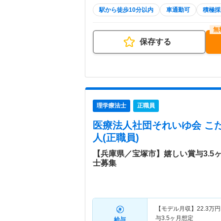
駅から徒歩10分以内
車通勤可
積極採
保存する
理学療法士
正職員
医療法人社団それいゆ会 こ
人(正職員)
【兵庫県／宝塚市】嬉しい賞与3.5
士募集
【モデル月収】
22.3
万円
与3.5ヶ月想定
給与