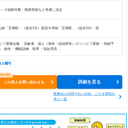
～
※経験年数・勤務実績など考慮し決定
山線「宝塚駅」（徒歩3分）阪急今津線「宝塚駅」（徒歩3分） 他
ハビリ業務全般 ・高齢者、成人（身体・認知障害）のリハビリ業務 ・拘縮予
防、維持 ・機能訓練、指導 ・福祉用具…
秋入職可
詳細を見る
この求人を問い合わせる
医療法人社団それいゆ会 こだま病院の
求人一覧