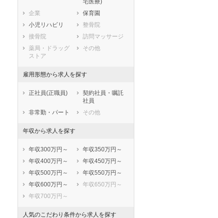
宅医療)
滋賀県
京都府
大阪府
企業
保育園
兵庫県
奈良県
和歌山県
小児リハビリ
整骨院
鳥取県
島根県
岡山県
接骨院
訪問マッサージ
広島県
山口県
徳島県
薬局・ドラッグ
その他
香川県
愛媛県
高知県
ストア
福岡県
佐賀県
長崎県
雇用形態から求人を探す
熊本県
大分県
宮崎県
鹿児島県
沖縄県
正社員(正職員)
契約社員・嘱託
社員
非常勤・パート
その他
年収から求人を探す
年収300万円～
年収350万円～
年収400万円～
年収450万円～
年収500万円～
年収550万円～
年収600万円～
年収650万円～
年収700万円～
人気のこだわり条件から求人を探す