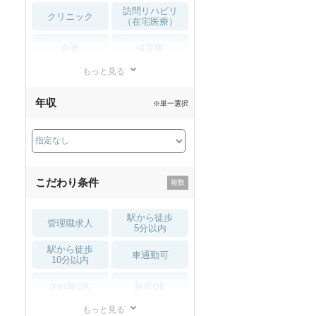
訪問リハビリ
クリニック
（在宅医療）
企業
保育園
もっと見る
小児リハビリ
整骨院
年収
※単一選択
接骨院
訪問マッサージ
薬局・
その他
ドラッグストア
こだわり条件
駅から徒歩
管理職求人
5分以内
駅から徒歩
車通勤可
10分以内
未経験OK
新卒OK
もっと見る