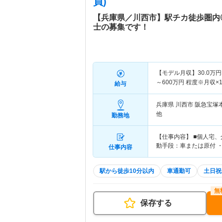
員)
【兵庫県／川西市】駅チカ徒歩圏内
士の募集です！
【モデル月収】
30.0
万円
～
600
万円
程度※月収×1
給与
兵庫県 川西市
阪急宝塚
他
勤務地
【仕事内容】 ■個人宅
動手段：車または原付 ・
仕事内容
駅から徒歩10分以内
車通勤可
土日祝
保存する