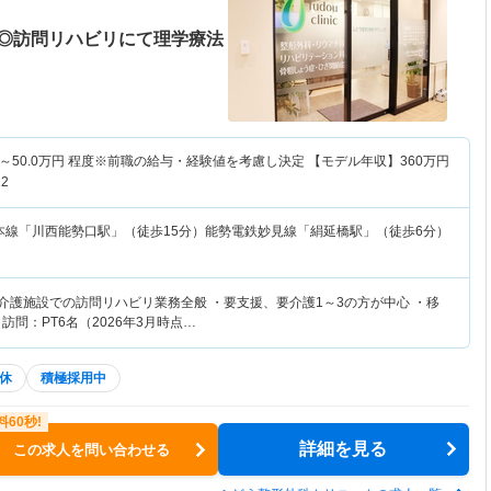
◎訪問リハビリにて理学療法
～
50.0
万円
程度※前職の給与・経験値を考慮し決定 【モデル年収】
360
万円
2
本線「川西能勢口駅」（徒歩15分）能勢電鉄妙見線「絹延橋駅」（徒歩6分）
、介護施設での訪問リハビリ業務全般 ・要支援、要介護1～3の方が中心 ・移
訪問：PT6名（2026年3月時点…
休
積極採用中
詳細を見る
この求人を問い合わせる