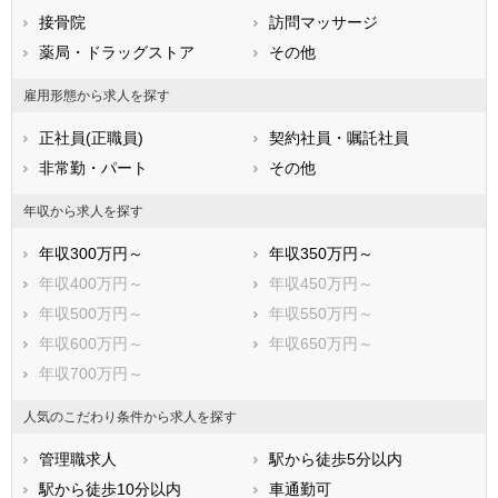
広島県
接骨院
山口県
訪問マッサージ
徳島県
香川県
薬局・ドラッグストア
愛媛県
その他
高知県
福岡県
佐賀県
長崎県
雇用形態から求人を探す
熊本県
大分県
宮崎県
正社員(正職員)
契約社員・嘱託社員
鹿児島県
沖縄県
非常勤・パート
その他
年収から求人を探す
年収300万円～
年収350万円～
年収400万円～
年収450万円～
年収500万円～
年収550万円～
年収600万円～
年収650万円～
年収700万円～
人気のこだわり条件から求人を探す
管理職求人
駅から徒歩5分以内
駅から徒歩10分以内
車通勤可