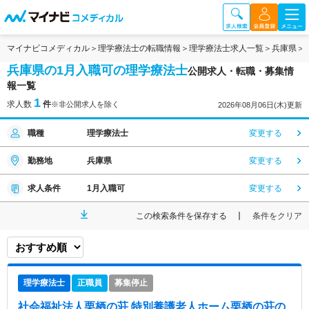
マイナビコメディカル
理学療法士の転職情報
理学療法士求人一覧
兵庫県
兵庫県の1月入職可の理学療法士
公開求人・転職・募集情
報一覧
1
求人数
件
※非公開求人を除く
2026年08月06日(木)更新
職種
理学療法士
変更する
勤務地
兵庫県
変更する
求人条件
1月入職可
変更する
この検索条件を保存する
条件をクリア
理学療法士
正職員
募集停止
社会福祉法人栗栖の荘 特別養護老人ホーム栗栖の荘
の