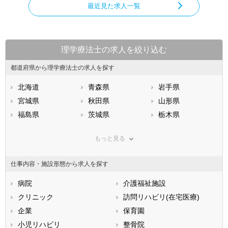
最近見た求人一覧
理学療法士の求人を絞り込む
都道府県から理学療法士の求人を探す
北海道
青森県
岩手県
宮城県
秋田県
山形県
福島県
茨城県
栃木県
群馬県
埼玉県
千葉県
もっと見る
東京都
神奈川県
新潟県
山梨県
長野県
富山県
仕事内容・施設形態から求人を探す
石川県
福井県
岐阜県
静岡県
病院
愛知県
介護福祉施設
三重県
滋賀県
クリニック
京都府
訪問リハビリ(在宅医療)
大阪府
兵庫県
企業
奈良県
保育園
和歌山県
鳥取県
小児リハビリ
島根県
整骨院
岡山県