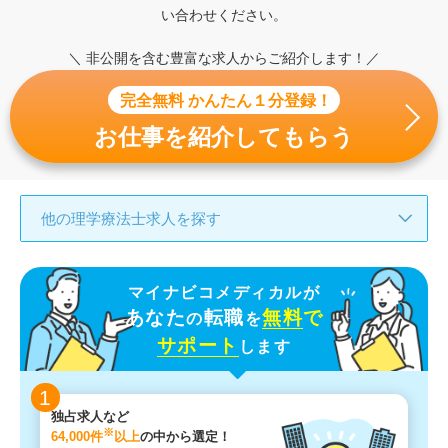
い合わせください。
＼ 非公開を含む豊富な求人からご紹介します！／
完全無料 かんたん１分登録！
お仕事を紹介してもらう
他の理学療法士求人を探す
マイナビコメディカルが
あなた
転職
無料
で
の
を
サポート
します
1
独占求人など
※
64,000件
以上
の中から選定！