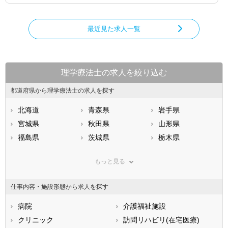
最近見た求人一覧
理学療法士の求人を絞り込む
都道府県から理学療法士の求人を探す
北海道
青森県
岩手県
宮城県
秋田県
山形県
福島県
茨城県
栃木県
群馬県
埼玉県
千葉県
もっと見る
東京都
神奈川県
新潟県
山梨県
長野県
富山県
仕事内容・施設形態から求人を探す
石川県
福井県
岐阜県
静岡県
病院
愛知県
介護福祉施設
三重県
滋賀県
クリニック
京都府
訪問リハビリ(在宅医療)
大阪府