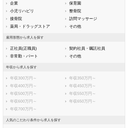
兵庫県
企業
奈良県
保育園
和歌山県
鳥取県
小児リハビリ
島根県
整骨院
岡山県
広島県
接骨院
山口県
訪問マッサージ
徳島県
香川県
薬局・ドラッグストア
愛媛県
その他
高知県
福岡県
佐賀県
長崎県
雇用形態から求人を探す
熊本県
大分県
宮崎県
正社員(正職員)
契約社員・嘱託社員
鹿児島県
沖縄県
非常勤・パート
その他
年収から求人を探す
年収300万円～
年収350万円～
年収400万円～
年収450万円～
年収500万円～
年収550万円～
年収600万円～
年収650万円～
年収700万円～
人気のこだわり条件から求人を探す