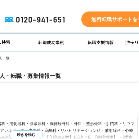
0120-941-651
無料転職サポートを
ド
求人検索
転職成功事例
転職支
人一覧
人・転職・募集情報一覧
器科・消化器科・循環器科・脳神経外科・外科・整形外科・肛門科・リウマ
アレルギー科・皮膚科・麻酔科・リハビリテーション科・放射線科・心療
【外来患者数】500名／日 【入院患者数】165名／日 【病院概要】 ・2階東