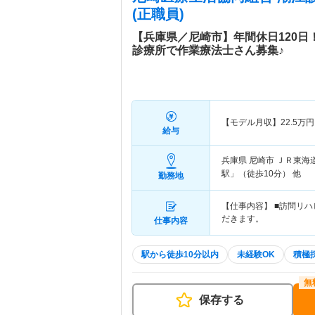
(正職員)
【兵庫県／尼崎市】年間休日120
診療所で作業療法士さん募集♪
【モデル月収】
22.5
万円
給与
兵庫県 尼崎市
ＪＲ東海道
駅」（徒歩10分） 他
勤務地
【仕事内容】 ■訪問リ
だきます。
仕事内容
駅から徒歩10分以内
未経験OK
積極
保存する