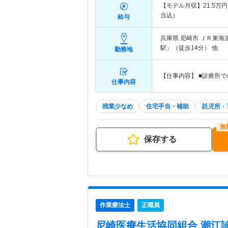
【モデル月収】
21.5
万円
当込）
給与
兵庫県 尼崎市
ＪＲ東海道
駅」（徒歩14分） 他
勤務地
【仕事内容】 ■診療所
仕事内容
残業少なめ
住宅手当・補助
託児所・
保存する
作業療法士
正職員
尼崎医療生活協同組合 潮江