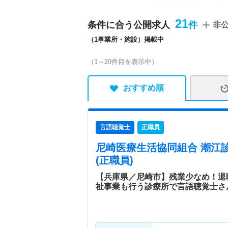
病棟（52床）：総合内科、
棟（55床）地域包括ケア病
21
条件に合う公開求人
非
クリニック、診療所、訪問
（1事業所・施設）掲載中
ンセンター、デイサービス
形外科（DPC病棟） ■3
（1～20件目を表示中）
棟 ■4階病棟（20床）：
ョン（7ヶ所）・社会福祉
おすすめ順
病院情報補足
電子カルテ導入済み
特色
医科、歯科、介護などの事
言語聴覚士
正職員
ます。組合員自らが出資・
地域でのつながりや助け合
尼崎医療生活協同組合 潮江
み慣れた地域で安心して暮
(正職員)
【兵庫県／尼崎市】残業少なめ！退
祉事業も行う診療所で言語聴覚士さ