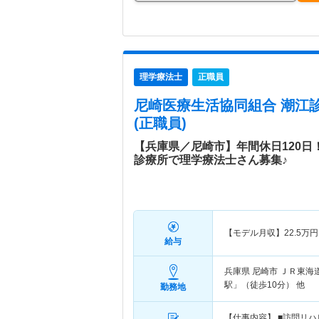
理学療法士
正職員
尼崎医療生活協同組合 潮江
(正職員)
【兵庫県／尼崎市】年間休日120
診療所で理学療法士さん募集♪
【モデル月収】
22.5
万円
給与
兵庫県 尼崎市
ＪＲ東海道
駅」（徒歩10分） 他
勤務地
【仕事内容】 ■訪問リ