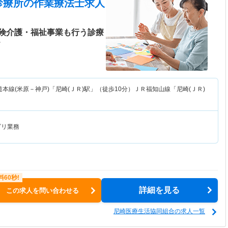
診療所
の作業療法士求人
険介護・福祉事業も行う診療
＞
本線(米原－神戸)「尼崎(ＪＲ)駅」（徒歩10分）ＪＲ福知山線「尼崎(ＪＲ)
ビリ業務
詳細を見る
この求人を問い合わせる
尼崎医療生活協同組合の求人一覧