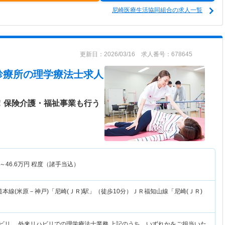
尼崎医療生活協同組合の求人一覧
更新日：2026/03/16 求人番号：678645
診療所
の理学療法士求人
日！保険介護・福祉事業も行う
～
46.6
万円
程度（諸手当込）
本線(米原－神戸)「尼崎(ＪＲ)駅」（徒歩10分）ＪＲ福知山線「尼崎(ＪＲ)
ハビリ、 外来リハビリでの理学療法士業務 上記のうち、いずれかをご担当いた