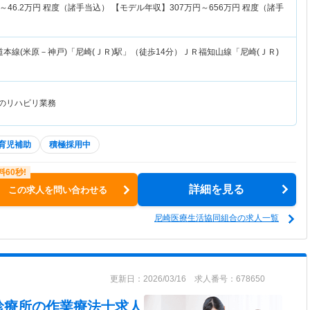
～
46.2
万円
程度（諸手当込） 【モデル年収】
307
万円～
656
万円
程度（諸手
本線(米原－神戸)「尼崎(ＪＲ)駅」（徒歩14分）ＪＲ福知山線「尼崎(ＪＲ)
でのリハビリ業務
育児補助
積極採用中
詳細を見る
この求人を問い合わせる
尼崎医療生活協同組合の求人一覧
更新日：2026/03/16 求人番号：678650
診療所
の作業療法士求人