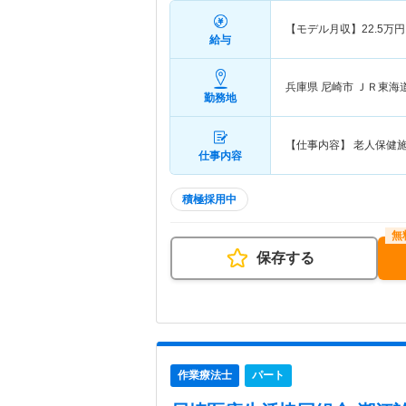
【モデル月収】
22.5
万円
給与
兵庫県 尼崎市
ＪＲ東海道
勤務地
【仕事内容】 老人保健
仕事内容
積極採用中
保存する
作業療法士
パート