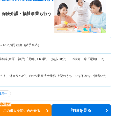
日！保険介護・福祉事業も行う
～
46.2
万円
程度（諸手当込）
本線(米原－神戸)「尼崎(ＪＲ)駅」（徒歩10分）ＪＲ福知山線「尼崎(ＪＲ)
ハビリ、 外来リハビリでの作業療法士業務 上記のうち、いずれかをご担当いた
採用中
詳細を見る
この求人を問い合わせる