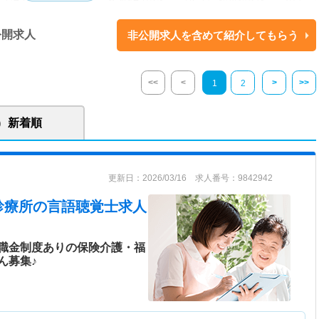
整形外科（DPC病棟） ・3階西病棟（52床）地域包括医療病棟 ・3階東病
棟 ・4階病棟（20床）：緩和ケア ◇電子カルテ導入病院 【関連施設】 ■
公開求人
非公開求人を含めて紹介してもらう
看護ステーション、介護老人保健施設、地域包括支援センター、ケアプラ
センター、デイケア等 【病院概要】 ■2階東病棟（52床）：総合内科、整
階（52床）：地域包括医療病棟 ■3階東病棟（55床）：地域包括ケア病
<<
<
>
>>
1
2
緩和ケア 【事業所】 診療所（7ヶ所）・歯科（2ヶ所）・訪問看護ステーシ
法人 ヘルパーステーション（5ヵ所）
新着順
業を展開し、地域住民が安心して受診できる医療機関の運営を目指してい
更新日：2026/03/16 求人番号：9842942
利用・運営に参加することで、自発的な事業や運動の発展が可能となり、
いを重視した活動を行っています。また、超高齢社会に対応し、誰もが住
診療所
の言語聴覚士求人
らし続けられるまちづくりに貢献している法人です。
職金制度ありの保険介護・福
ん募集♪