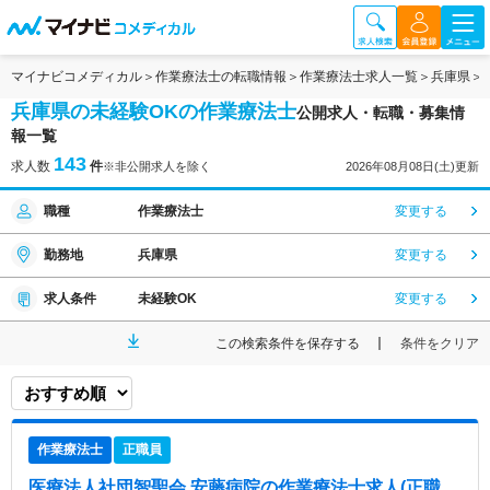
マイナビコメディカル
作業療法士の転職情報
作業療法士求人一覧
兵庫県
兵庫県の未経験OKの作業療法士
公開求人・転職・募集情
報一覧
143
求人数
件
※非公開求人を除く
2026年08月08日(土)更新
職種
作業療法士
変更する
勤務地
兵庫県
変更する
求人条件
未経験OK
変更する
この検索条件を保存する
条件をクリア
作業療法士
正職員
医療法人社団智聖会 安藤病院
の作業療法士求人(正職