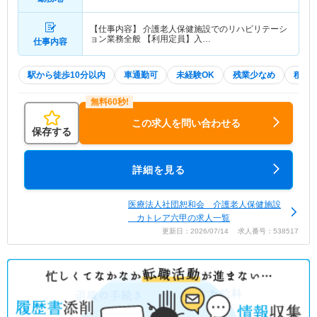
【仕事内容】 介護老人保健施設でのリハビリテーシ
ョン業務全般 【利用定員】入…
仕事内容
駅から徒歩10分以内
車通勤可
未経験OK
残業少なめ
積極
この求人を問い合わせる
保存する
詳細を見る
医療法人社団恕和会 介護老人保健施設
カトレア六甲の求人一覧
更新日：2026/07/14 求人番号：538517