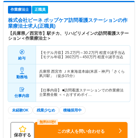
作業療法士
正職員
株式会社ビーネ ポップケア訪問看護ステーション
の作
業療法士求人(正職員)
【兵庫県／西宮市】駅チカ、リハビリメインの訪問看護ステー
ション＜作業療法士＞
【モデル月収】
25.2
万円～
30.2
万円
程度※諸手当込
【モデル年収】
360
万円～
450
万円
程度※諸手当込
給与
兵庫県 西宮市
ＪＲ東海道本線(米原－神戸)「さくら
夙川駅」（徒歩15分）
勤務地
【仕事内容】 ■訪問看護ステーションでの作業療法
士業務全般 ＜＜おすすめポイ…
仕事内容
未経験OK
残業少なめ
積極採用中
この求人を問い合わせる
保存する