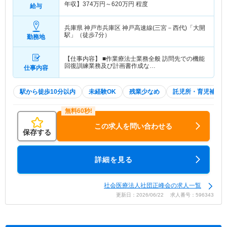
年収】
374
万円～
620
万円
程度
給与
兵庫県 神戸市兵庫区
神戸高速線(三宮－西代)「大開
駅」（徒歩7分）
勤務地
【仕事内容】 ■作業療法士業務全般 訪問先での機能
回復訓練業務及び計画書作成な…
仕事内容
駅から徒歩10分以内
未経験OK
残業少なめ
託児所・育児補助
この求人を問い合わせる
保存する
詳細を見る
社会医療法人社団正峰会の求人一覧
更新日：2026/06/22 求人番号：596343