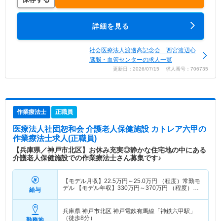
詳細を見る
社会医療法人渡邊高記念会 西宮渡辺心
臓脳・血管センターの求人一覧
更新日：2026/07/15 求人番号：706735
作業療法士
正職員
医療法人社団恕和会 介護老人保健施設 カトレア六甲
の
作業療法士求人(正職員)
【兵庫県／神戸市北区】お休み充実◎静かな住宅地の中にある
介護老人保健施設での作業療法士さん募集です♪
【モデル月収】
22.5
万円～
25.0
万円
（程度）常勤モ
デル 【モデル年収】
330
万円～
370
万円
（程度）常
給与
勤モデル
兵庫県 神戸市北区
神戸電鉄有馬線「神鉄六甲駅」
（徒歩8分）
勤務地