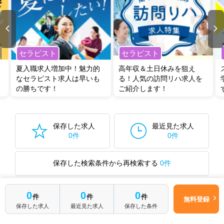
セラピスト
セラピスト
夏入職求人増加中！魅力的
高年収＆土日休みを狙え
なセラピスト求人は早いも
る！人気の訪問リハ求人を
の勝ちです！
ご紹介します！
保存した求人
最近見た求人
0件
0件
保存した検索条件から再検索する
0件
0
0
0
件
件
件
無料登録
最近見た求人
保存した求人
最近見た求人
保存した条件