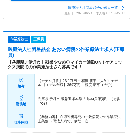
医療法人社団星晶会の求人一覧
更新日：2026/06/24 求人番号：10245718
作業療法士
正職員
医療法人社団星晶会 あおい病院
の作業療法士求人(正職
員)
【兵庫県／伊丹市】残業少なめ◎マイカー通勤OK！ケアミッ
クス病院での作業療法士さん募集です！
【モデル月収】
23.1
万円～
程度 新卒（大学）モデ
ル 【モデル年収】
369
万円～
程度 新卒（大学）モ
給与
デル
兵庫県 伊丹市
阪急宝塚本線「山本(兵庫)駅」（徒歩
15分）
勤務地
【業務内容】 血液透析専門の一般病院での作業療法
士業務 （同法人内で、病院・在…
仕事内容