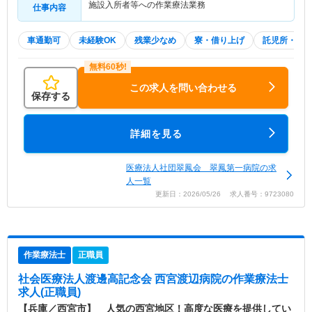
施設入所者等への作業療法業務
仕事内容
車通勤可
未経験OK
残業少なめ
寮・借り上げ
託児所・育
この求人を問い合わせる
保存する
詳細を見る
医療法人社団翠鳳会 翠鳳第一病院の求
人一覧
更新日：2026/05/26 求人番号：9723080
作業療法士
正職員
社会医療法人渡邊高記念会 西宮渡辺病院
の作業療法士
求人(正職員)
【兵庫／西宮市】 人気の西宮地区！高度な医療を提供してい