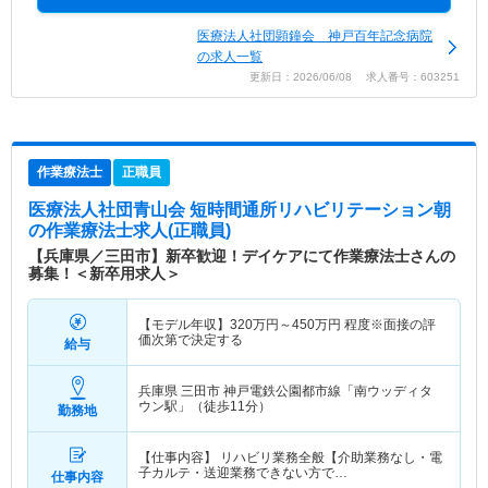
医療法人社団顕鐘会 神戸百年記念病院
の求人一覧
更新日：2026/06/08 求人番号：603251
作業療法士
正職員
医療法人社団青山会 短時間通所リハビリテーション朝
の作業療法士求人(正職員)
【兵庫県／三田市】新卒歓迎！デイケアにて作業療法士さんの
募集！＜新卒用求人＞
【モデル年収】
320
万円～
450
万円
程度※面接の評
価次第で決定する
給与
兵庫県 三田市
神戸電鉄公園都市線「南ウッディタ
ウン駅」（徒歩11分）
勤務地
【仕事内容】 リハビリ業務全般【介助業務なし・電
子カルテ・送迎業務できない方で…
仕事内容