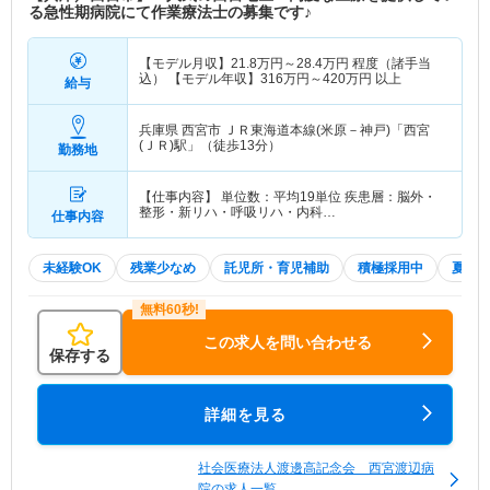
る急性期病院にて作業療法士の募集です♪
【モデル月収】
21.8
万円～
28.4
万円
程度（諸手当
込） 【モデル年収】
316
万円～
420
万円
以上
給与
兵庫県 西宮市
ＪＲ東海道本線(米原－神戸)「西宮
(ＪＲ)駅」（徒歩13分）
勤務地
【仕事内容】 単位数：平均19単位 疾患層：脳外・
整形・新リハ・呼吸リハ・内科…
仕事内容
未経験OK
残業少なめ
託児所・育児補助
積極採用中
夏～
この求人を問い合わせる
保存する
詳細を見る
社会医療法人渡邊高記念会 西宮渡辺病
院の求人一覧