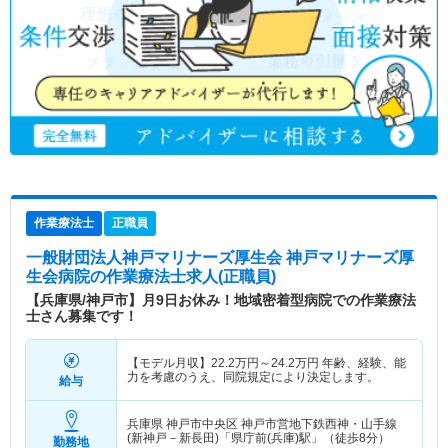
作業療法士
正職員
一般財団法人神戸マリナーズ厚生会 神戸マリナーズ厚
生会病院
の作業療法士求人(正職員)
【兵庫県/神戸市】月9日お休み！地域密着型病院での作業療法
士さん募集です！
【モデル月収】
22.2
万円～
24.2
万円
年齢、経験、能
力を考慮のうえ、同院規定により決定します。
給与
兵庫県 神戸市中央区
神戸市営地下鉄西神・山手線
(新神戸－新長田)「県庁前(兵庫)駅」（徒歩8分）
勤務地