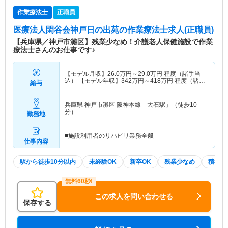
作業療法士
正職員
医療法人閑谷会神戸日の出苑
の作業療法士求人(正職員)
【兵庫県／神戸市灘区】残業少なめ！介護老人保健施設で作業
療法士さんのお仕事です♪
【モデル月収】
26.0
万円～
29.0
万円
程度（諸手当
込） 【モデル年収】
342
万円～
418
万円
程度（諸手
給与
当込）
兵庫県 神戸市灘区
阪神本線「大石駅」（徒歩10
分）
勤務地
■施設利用者のリハビリ業務全般
仕事内容
駅から徒歩10分以内
未経験OK
新卒OK
残業少なめ
積極採
この求人を問い合わせる
保存する