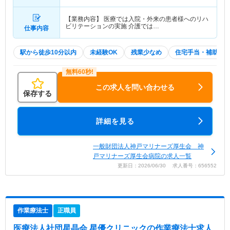
【業務内容】 医療では入院・外来の患者様へのリハ
ビリテーションの実施 介護では…
仕事内容
駅から徒歩10分以内
未経験OK
残業少なめ
住宅手当・補助
この求人を問い合わせる
保存する
詳細を見る
一般財団法人神戸マリナーズ厚生会 神
戸マリナーズ厚生会病院の求人一覧
更新日：2026/06/30 求人番号：656552
作業療法士
正職員
医療法人社団星晶会 星優クリニック
の作業療法士求人