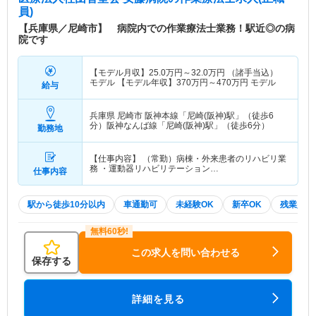
員)
【兵庫県／尼崎市】 病院内での作業療法士業務！駅近◎の病
院です
【モデル月収】
25.0
万円～
32.0
万円
（諸手当込）
モデル 【モデル年収】
370
万円～
470
万円
モデル
給与
兵庫県 尼崎市
阪神本線「尼崎(阪神)駅」（徒歩6
分）阪神なんば線「尼崎(阪神)駅」（徒歩6分）
勤務地
【仕事内容】 （常勤）病棟・外来患者のリハビリ業
務 ・運動器リハビリテーション…
仕事内容
駅から徒歩10分以内
車通勤可
未経験OK
新卒OK
残業少な
この求人を問い合わせる
保存する
詳細を見る