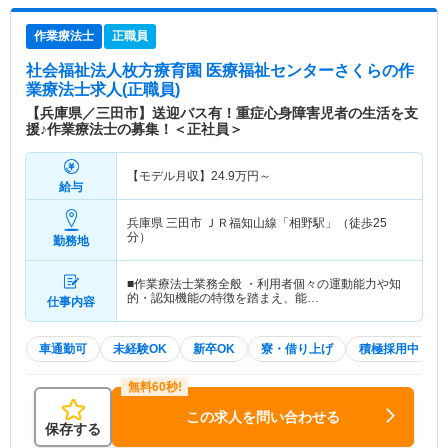
作業療法士
正職員
社会福祉法人枚方療育園 医療福祉センターさくら
の作
業療法士求人(正職員)
【兵庫県／三田市】送迎バス有！重症心身障害児者の生活を支
援♪作業療法士の募集！＜正社員＞
【モデル月収】
24.9
万円～
給与
兵庫県 三田市
ＪＲ福知山線「相野駅」（徒歩25
分）
勤務地
■作業療法士業務全般 ・利用者個々の運動能力や知
的・認知機能の特徴を踏まえ、能…
仕事内容
車通勤可
未経験OK
新卒OK
寮・借り上げ
積極採用中
この求人を問い合わせる
保存する