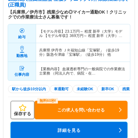
(正職員)
【兵庫県／伊丹市】残業少なめ◎マイカー通勤OK！クリニッ
クでの作業療法士さん募集です！
【モデル月収】
23.1
万円～
程度 新卒（大学）モデ
ル 【モデル年収】
369
万円～
程度 新卒（大学）モ
給与
デル
兵庫県 伊丹市
ＪＲ福知山線「宝塚駅」（徒歩19
分）阪急今津線「宝塚駅」（徒歩19分） 他
勤務地
【業務内容】 血液透析専門の一般病院での作業療法
士業務 （同法人内で、病院・在…
仕事内容
駅から徒歩10分以内
車通勤可
未経験OK
新卒OK
残業少な
この求人を問い合わせる
保存する
詳細を見る