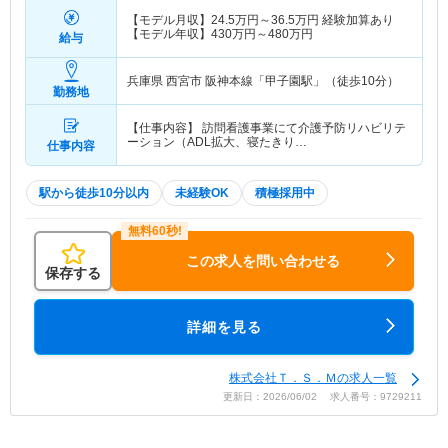
【モデル月収】
24.5
万円～
36.5
万円
経験加算あり
【モデル年収】
430
万円～
480
万円
給与
兵庫県 西宮市
阪神本線「甲子園駅」（徒歩10分）
勤務地
【仕事内容】 訪問看護事業にて介護予防リハビリテ
ーション（ADL拡大、寝たきり…
仕事内容
駅から徒歩10分以内
未経験OK
積極採用中
この求人を問い合わせる
保存する
詳細を見る
株式会社Ｔ．Ｓ．Ｍの求人一覧
更新日：2026/06/02 求人番号：9729211