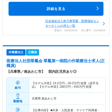
詳細を見る
社会福祉法人枚方療育園 医療福祉セン
ターさくらの求人一覧
更新日：2026/06/01 求人番号：10248919
作業療法士
正職員
医療法人社団翠鳳会 翠鳳第一病院
の作業療法士求人(正
職員)
【兵庫県／南あわじ市】 院内託児所あり◎
【モデル月収】
24.0
万円～
30.0
万円
程度（諸手当
込） 【モデル年収】
288
万円～
456
万円
程度
給与
兵庫県 南あわじ市
勤務地
【仕事内容】 ■外来・入院患者・デイケア利用者・