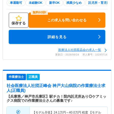
車通勤可
未経験OK
新卒OK
残業少なめ
託児所・育児補助
この求人を問い合わせる
保存する
詳細を見る
医療法人社団星晶会の求人一覧
更新日：2026/06/24 求人番号：10245714
作業療法士
正職員
社会医療法人社団正峰会 神戸大山病院
の作業療法士求
人(正職員)
【兵庫県／神戸市兵庫区】駅チカ！院内託児所あり◎ケアミッ
クス病院での作業療法士さんの募集です♪
【モデル月収】
24.1
万円～
40.0
万円
程度 【モデル