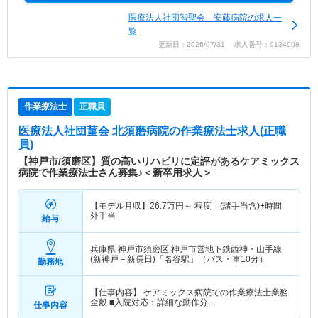
医療法人社団智聖会 安藤病院の求人一
覧
更新日：2026/07/31 求人番号：9134008
作業療法士
正職員
医療法人社団菫会 北須磨病院
の作業療法士求人(正職
員)
【神戸市/須磨区】質の高いリハビリに定評があるケアミックス
病院で作業療法士さん募集♪＜新卒用求人＞
【モデル月収】
26.7
万円～
程度 (諸手当含)+時間
外手当
給与
兵庫県 神戸市須磨区
神戸市営地下鉄西神・山手線
(新神戸－新長田)「名谷駅」（バス・車10分）
勤務地
【仕事内容】 ケアミックス病院での作業療法士業務
全般 ■入院対応：詳細な動作分…
仕事内容