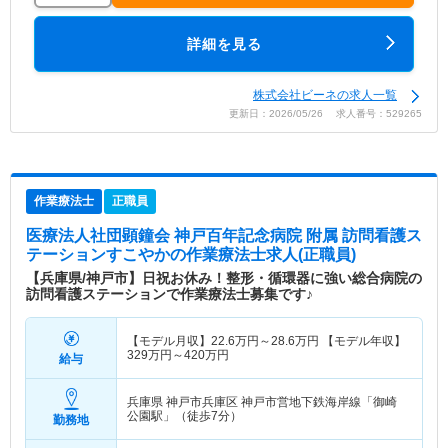
詳細を見る
株式会社ビーネの求人一覧
更新日：2026/05/26 求人番号：529265
作業療法士
正職員
医療法人社団顕鐘会 神戸百年記念病院 附属 訪問看護ス
テーションすこやか
の作業療法士求人(正職員)
【兵庫県/神戸市】日祝お休み！整形・循環器に強い総合病院の
訪問看護ステーションで作業療法士募集です♪
【モデル月収】
22.6
万円～
28.6
万円
【モデル年収】
329
万円～
420
万円
給与
兵庫県 神戸市兵庫区
神戸市営地下鉄海岸線「御崎
公園駅」（徒歩7分）
勤務地