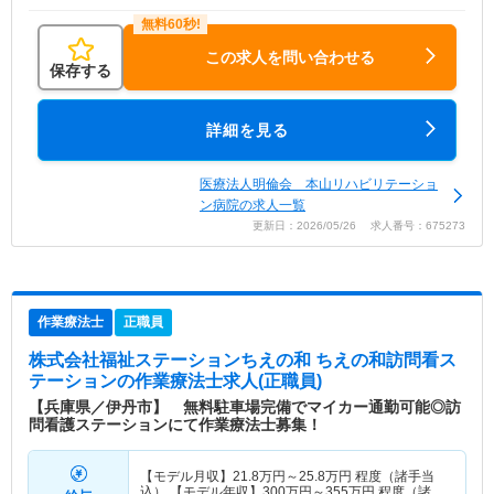
この求人を問い合わせる
保存する
詳細を見る
医療法人明倫会 本山リハビリテーショ
ン病院の求人一覧
更新日：2026/05/26 求人番号：675273
作業療法士
正職員
株式会社福祉ステーションちえの和 ちえの和訪問看ス
テーション
の作業療法士求人(正職員)
【兵庫県／伊丹市】 無料駐車場完備でマイカー通勤可能◎訪
問看護ステーションにて作業療法士募集！
【モデル月収】
21.8
万円～
25.8
万円
程度（諸手当
込） 【モデル年収】
300
万円～
355
万円
程度（諸手