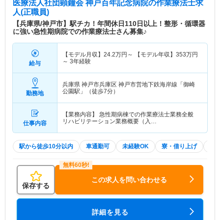
医療法人社団顕鐘会 神戸百年記念病院
の作業療法士求
人(正職員)
【兵庫県/神戸市】駅チカ！年間休日110日以上！整形・循環器
に強い急性期病院での作業療法士さん募集♪
【モデル月収】
24.2
万円～
【モデル年収】
353
万円
～
3年経験
給与
兵庫県 神戸市兵庫区
神戸市営地下鉄海岸線「御崎
公園駅」（徒歩7分）
勤務地
【業務内容】 急性期病棟での作業療法士業務全般
リハビリテーション業務概要（入…
仕事内容
駅から徒歩10分以内
車通勤可
未経験OK
寮・借り上げ
積
この求人を問い合わせる
保存する
詳細を見る