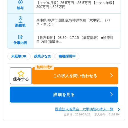
【モデル月収】
26.5
万円～
35.5
万円
【モデル年収】
390
万円～
526
万円
給与
兵庫県 神戸市灘区
阪急神戸本線「六甲駅」（バ
ス・車5分）
勤務地
【勤務時間】 08:30～17:15 【病院情報】 ■診療科
目 内科(循環器…
仕事内容
未経験OK
残業少なめ
積極採用中
この求人を問い合わせる
保存する
詳細を見る
医療法人若葉会 六甲病院の求人一覧
更新日：2026/07/22 求人番号：9108394