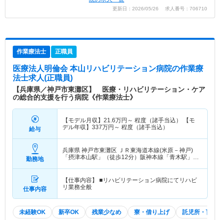
更新日：2026/05/26 求人番号：706710
作業療法士
正職員
医療法人明倫会 本山リハビリテーション病院
の作業療
法士求人(正職員)
【兵庫県／神戸市東灘区】 医療・リハビリテーション・ケア
の総合的支援を行う病院《作業療法士》
【モデル月収】
21.6
万円～
程度（諸手当込） 【モ
デル年収】
337
万円～
程度（諸手当込）
給与
兵庫県 神戸市東灘区
ＪＲ東海道本線(米原－神戸)
「摂津本山駅」（徒歩12分）阪神本線「青木駅」
勤務地
（徒歩17分）
【仕事内容】 ■リハビリテーション病院にてリハビ
リ業務全般
仕事内容
未経験OK
新卒OK
残業少なめ
寮・借り上げ
託児所・育児