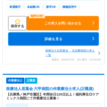
車通勤可
未経験OK
新卒OK
積極採用中
この求人を問い合わせる
保存する
詳細を見る
医療法人社団菫会 北須磨病院の求人
一覧
更新日：2026/07/22 求人番号：10118239
作業療法士
正職員
医療法人若葉会 六甲病院
の作業療法士求人(正職員)
【兵庫県／神戸市灘区】年間休日120日以上！福利厚生◎ケア
ミックス病院にて作業療法士募集！