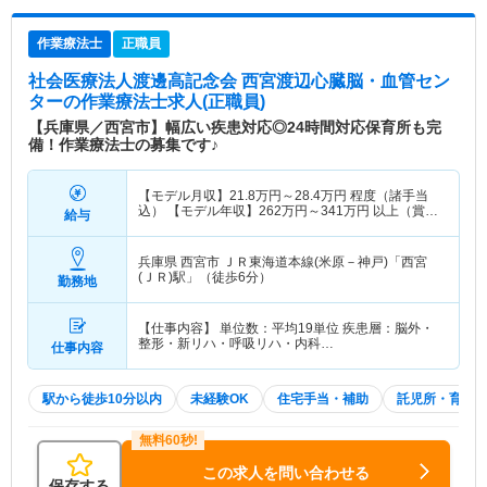
作業療法士
正職員
社会医療法人渡邊高記念会 西宮渡辺心臓脳・血管セン
ター
の作業療法士求人(正職員)
【兵庫県／西宮市】幅広い疾患対応◎24時間対応保育所も完
備！作業療法士の募集です♪
【モデル月収】
21.8
万円～
28.4
万円
程度（諸手当
込） 【モデル年収】
262
万円～
341
万円
以上（賞与
給与
別途支給）
兵庫県 西宮市
ＪＲ東海道本線(米原－神戸)「西宮
(ＪＲ)駅」（徒歩6分）
勤務地
【仕事内容】 単位数：平均19単位 疾患層：脳外・
整形・新リハ・呼吸リハ・内科…
仕事内容
駅から徒歩10分以内
未経験OK
住宅手当・補助
託児所・育児
この求人を問い合わせる
保存する