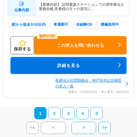
【業務内容】 訪問看護ステーションでの理学療法士
業務全般 患者様の方々の居宅に…
仕事内容
駅から徒歩10分以内
車通勤可
未経験OK
積極採用中
この求人を問い合わせる
保存する
詳細を見る
医療法人社団顕鐘会 神戸百年記念病院
の求人一覧
更新日：2026/05/15 求人番号：9825028
1
2
3
4
5
<<
<
>
>>