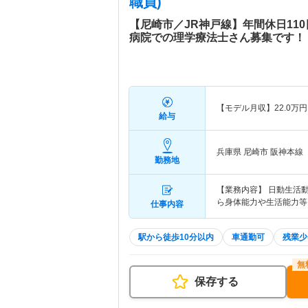
職員)
【尼崎市／JR神戸線】年間休日11
病院での理学療法士さん募集です！
【モデル月収】
22.0
万円
給与
兵庫県 尼崎市
阪神本線「
勤務地
【業務内容】 日動生活
ら身体能力や生活能力等
仕事内容
駅から徒歩10分以内
車通勤可
残業少
保存する