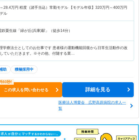
～
28.4
万円
程度（諸手当込）常勤モデル 【モデル年収】
320
万円～
400
万円
デル
電鉄粟生線「緑が丘(兵庫)駅」（徒歩14分）
の理学療法士としてのお仕事です 患者様の運動機能回復から日常生活動作の改
していただきます。※その他、付随する業…
補助
積極採用中
詳細を見る
この求人を問い合わせる
医療法人博愛会 広野高原病院の求人一
覧