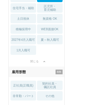
託児所・
住宅手当・補助
育児補助
土日祝休
無資格 OK
積極採用中
WEB面接OK
2027年4月入職可
夏～秋入職可
1月入職可
閉じる
雇用形態
契約社員・
正社員(正職員)
嘱託社員
非常勤・パート
その他