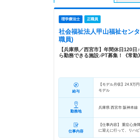
理学療法士
正職員
社会福祉法人甲山福祉センタ
職員)
【兵庫県／西宮市】年間休日120日
ら勤務できる施設♪PT募集！《常勤
【モデル月収】
24.9
万円
モデル
給与
兵庫県 西宮市
阪神本線
勤務地
【仕事内容】 重症心身
に迎えに行って、リハビ
仕事内容