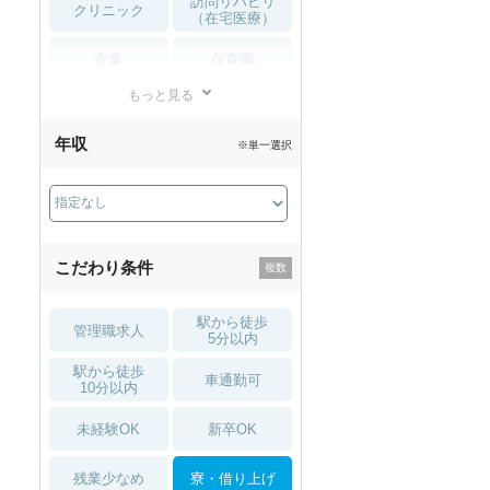
訪問リハビリ
クリニック
（在宅医療）
企業
保育園
もっと見る
小児リハビリ
整骨院
年収
※単一選択
接骨院
訪問マッサージ
薬局・
その他
ドラッグストア
こだわり条件
駅から徒歩
管理職求人
5分以内
駅から徒歩
車通勤可
10分以内
未経験OK
新卒OK
残業少なめ
寮・借り上げ