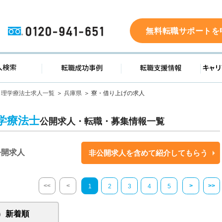
0120-941-651
無料転職サポートを
ド
求人検索
転職成功事例
転職支
理学療法士求人一覧
兵庫県
寮・借り上げの求人
学療法士
公開求人・転職・募集情報一覧
公開求人
非公開求人を含めて紹介してもらう
<<
<
>
>>
1
2
3
4
5
新着順