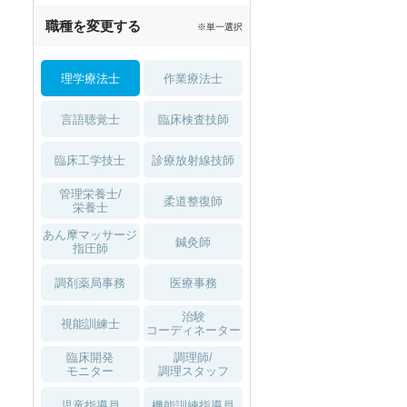
職種を変更する
※単一選択
理学療法士
作業療法士
言語聴覚士
臨床検査技師
臨床工学技士
診療放射線技師
管理栄養士/
柔道整復師
栄養士
あん摩マッサージ
鍼灸師
指圧師
調剤薬局事務
医療事務
治験
視能訓練士
コーディネーター
臨床開発
調理師/
モニター
調理スタッフ
児童指導員
機能訓練指導員