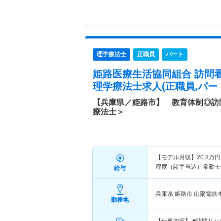
理学療法士
正職員
パート
姫路医療生活協同組合 訪問
理学療法士求人(正職員,パー
【兵庫県／姫路市】 教育体制◎訪
療法士＞
【モデル月収】
20.8
万円
程度（諸手当込）常勤モ
給与
兵庫県 姫路市
山陽電鉄
勤務地