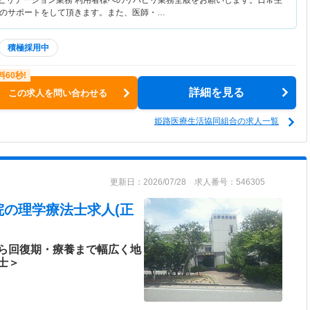
ハビリテーション業務 利用者様へのリハビリ業務全般をお願いします。日常生
のサポートをして頂きます。また、医師・…
積極採用中
詳細を見る
この求人を問い合わせる
姫路医療生活協同組合の求人一覧
更新日：2026/07/28 求人番号：546305
院
の理学療法士求人(正
ら回復期・療養まで幅広く地
士＞