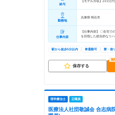
【モデル月収】
23.0
万円
給与
兵庫県 明石市
勤務地
【仕事内容】 〇在宅で
を目指した総合的なリハ
仕事内容
駅から徒歩5分以内
車通勤可
寮・借
保存する
理学療法士
正職員
医療法人社団敬誠会 合志病