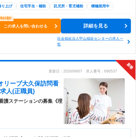
借り上げ
住宅手当・補助
託児所・育児補助
積極採用中
詳細を見る
この求人を問い合わせる
社会福祉法人甲山福祉センターの求人一
覧
更新日：2026/08/07 求人番号：690537
 オリーブ大久保訪問看
求人(正職員)
看護ステーションの募集《理