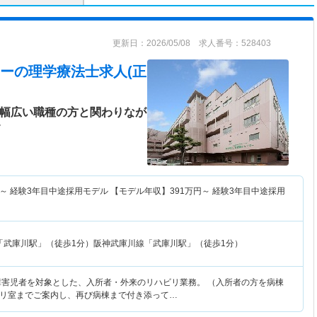
更新日：2026/05/08 求人番号：528403
ー
の理学療法士求人(正
♪幅広い職種の方と関わりなが
》
～
経験3年目中途採用モデル 【モデル年収】
391
万円～
経験3年目中途採用
「武庫川駅」（徒歩1分）阪神武庫川線「武庫川駅」（徒歩1分）
障害児者を対象とした、入所者・外来のリハビリ業務。 （入所者の方を病棟
リ室までご案内し、再び病棟まで付き添って…