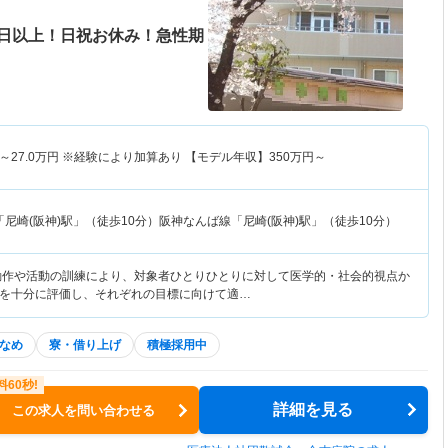
0日以上！日祝お休み！急性期
～
27.0
万円
※経験により加算あり 【モデル年収】
350
万円～
尼崎(阪神)駅」（徒歩10分）阪神なんば線「尼崎(阪神)駅」（徒歩10分）
動作や活動の訓練により、対象者ひとりひとりに対して医学的・社会的視点か
を十分に評価し、それぞれの目標に向けて適…
なめ
寮・借り上げ
積極採用中
詳細を見る
この求人を問い合わせる