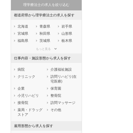
理学療法士の求人を絞り込む
都道府県から理学療法士の求人を探す
北海道
青森県
岩手県
宮城県
秋田県
山形県
福島県
茨城県
栃木県
群馬県
埼玉県
千葉県
もっと見る
東京都
神奈川県
新潟県
仕事内容・施設形態から求人を探す
山梨県
長野県
富山県
石川県
福井県
岐阜県
病院
介護福祉施設
静岡県
愛知県
三重県
クリニック
訪問リハビリ(在
宅医療)
滋賀県
京都府
大阪府
企業
保育園
兵庫県
奈良県
和歌山県
小児リハビリ
整骨院
鳥取県
島根県
岡山県
接骨院
訪問マッサージ
広島県
山口県
徳島県
薬局・ドラッグ
その他
香川県
愛媛県
高知県
ストア
福岡県
佐賀県
長崎県
雇用形態から求人を探す
熊本県
大分県
宮崎県