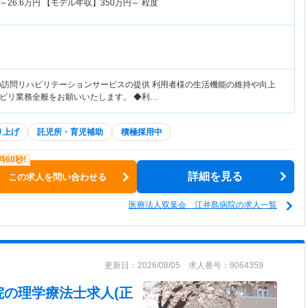
～
26.6
万円
【モデル年収】
350
万円～
程度
の訪問リハビリテーションサービスの提供 利用者様の生活機能の維持や向上
ビリ業務全般をお願いいたします。 ◆利…
り上げ
託児所・育児補助
積極採用中
詳細を見る
この求人を問い合わせる
医療法人双葉会 江井島病院の求人一覧
更新日：2026/08/05 求人番号：9064359
院
の理学療法士求人(正