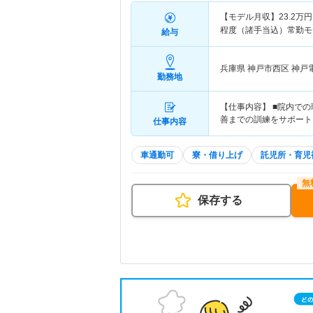
【モデル月収】
23.2
万円
程度（諸手当込）常勤モ
給与
兵庫県 神戸市西区
神戸
勤務地
【仕事内容】 ■院内で
善までの訓練をサポート
仕事内容
車通勤可
寮・借り上げ
託児所・育児
保存する