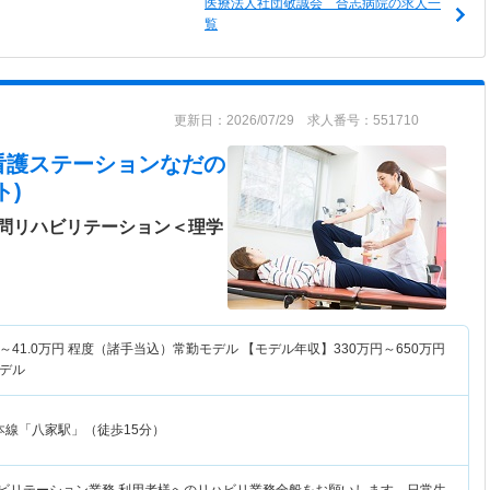
医療法人社団敬誠会 合志病院の求人一
覧
更新日：2026/07/29 求人番号：551710
看護ステーションなだ
の
ト)
問リハビリテーション＜理学
～
41.0
万円
程度（諸手当込）常勤モデル 【モデル年収】
330
万円～
650
万円
デル
本線「八家駅」（徒歩15分）