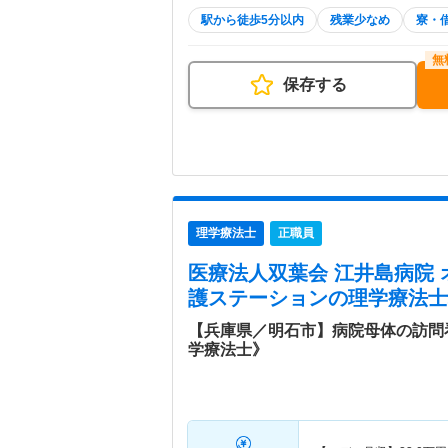
駅から徒歩5分以内
残業少なめ
寮・
保存する
理学療法士
正職員
医療法人双葉会 江井島病院
護ステーション
の理学療法士
【兵庫県／明石市】病院母体の訪問
学療法士》