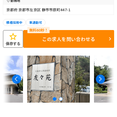
勤務地
京都府 京都市左京区 静市市原町447-1
積極採用中
車通勤可
star
この求人を問い合わせる
保存する