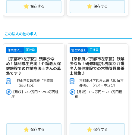
保存する
保存する
この法人の他の求人
正社員
正社員
作業療法士
管理栄養士
【京都市/左京区】残業少な
【京都府／京都市左京区】残業
め！福利厚生充実！介護老人保
少なめ！研修制度も充実◎介護
健施設での作業療法士さんの募
老人保健施設での常勤管理栄養
集です♪
士募集♪
叡山電鉄鞍馬線「市原駅」
京都市地下鉄烏丸線「北山(京
（徒歩15分）
都)駅」（バス・車17分）
【月収】23.2万円 ～ 29.0万円程
【月収】17.2万円 ～ 23.1万円程
度
度
保存する
保存する