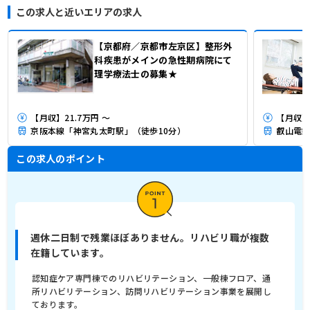
この求人と近いエリアの求人
【京都府／京都市左京区】整形外
科疾患がメインの急性期病院にて
理学療法士の募集★
【月収】21.7万円 ～
【月収】2
京阪本線「神宮丸太町駅」（徒歩10分）
叡山電鉄
この求人のポイント
週休二日制で残業ほぼありません。リハビリ職が複数
在籍しています。
認知症ケア専門棟でのリハビリテーション、一般棟フロア、通
所リハビリテーション、訪問リハビリテーション事業を展開し
ております。