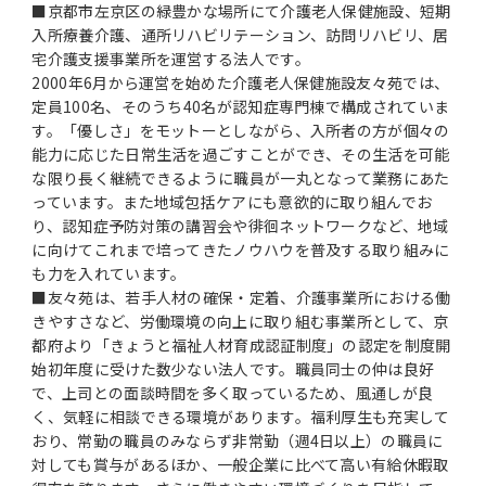
■京都市左京区の緑豊かな場所にて介護老人保健施設、短期
入所療養介護、通所リハビリテーション、訪問リハビリ、居
宅介護支援事業所を運営する法人です。
2000年6月から運営を始めた介護老人保健施設友々苑では、
定員100名、そのうち40名が認知症専門棟で構成されていま
す。「優しさ」をモットーとしながら、入所者の方が個々の
能力に応じた日常生活を過ごすことができ、その生活を可能
な限り長く継続できるように職員が一丸となって業務にあた
っています。また地域包括ケアにも意欲的に取り組んでお
り、認知症予防対策の講習会や徘徊ネットワークなど、地域
に向けてこれまで培ってきたノウハウを普及する取り組みに
も力を入れています。
■友々苑は、若手人材の確保・定着、介護事業所における働
きやすさなど、労働環境の向上に取り組む事業所として、京
都府より「きょうと福祉人材育成認証制度」の認定を制度開
始初年度に受けた数少ない法人です。職員同士の仲は良好
で、上司との面談時間を多く取っているため、風通しが良
く、気軽に相談できる環境があります。福利厚生も充実して
おり、常勤の職員のみならず非常勤（週4日以上）の職員に
対しても賞与があるほか、一般企業に比べて高い有給休暇取