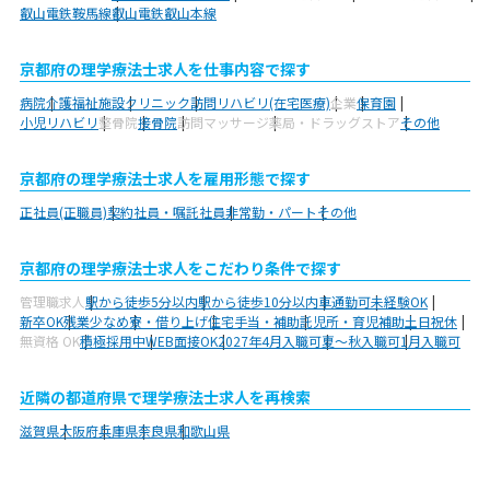
叡山電鉄鞍馬線
叡山電鉄叡山本線
京都府の理学療法士求人を仕事内容で探す
病院
介護福祉施設
クリニック
訪問リハビリ(在宅医療)
企業
保育園
小児リハビリ
整骨院
接骨院
訪問マッサージ
薬局・ドラッグストア
その他
京都府の理学療法士求人を雇用形態で探す
正社員(正職員)
契約社員・嘱託社員
非常勤・パート
その他
京都府の理学療法士求人をこだわり条件で探す
管理職求人
駅から徒歩5分以内
駅から徒歩10分以内
車通勤可
未経験OK
新卒OK
残業少なめ
寮・借り上げ
住宅手当・補助
託児所・育児補助
土日祝休
無資格 OK
積極採用中
WEB面接OK
2027年4月入職可
夏～秋入職可
1月入職可
近隣の都道府県で理学療法士求人を再検索
滋賀県
大阪府
兵庫県
奈良県
和歌山県