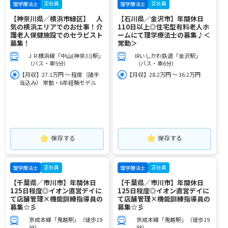
正社員
正社員
理学療法士
理学療法士
【神奈川県／横浜市緑区】 人
【石川県／金沢市】年間休日
気の横浜エリアでのお仕事！介
110日以上◎住宅型有料老人ホ
護老人保健施設でのセラピスト
ームにて理学療法士の募集♪＜
募集！
常勤＞
ＪＲ横浜線「中山(神奈川)駅」
IRいしかわ鉄道「金沢駅」
（バス・車5分）
（バス・車6分）
【月収】27.1万円 ～ 程度（諸手
【月収】28.2万円 ～ 36.2万円
当込み） 常勤・6年経験モデル
保存する
保存する
正社員
正社員
理学療法士
理学療法士
【千葉県／市川市】年間休日
【千葉県／市川市】年間休日
125日程度◎イオン直営デイに
125日程度◎イオン直営デイに
て店舗管理×機能訓練指導員の
て店舗管理×機能訓練指導員の
募集☆彡
募集☆彡
京成本線「鬼越駅」（徒歩19
京成本線「鬼越駅」（徒歩19
分）
分）