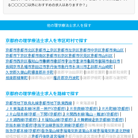
る○○○○○以外におすすめの求人はありますか？」
他の理学療法士求人を探す
京都府の理学療法士求人を市区町村で探す
京都市
京都市北区
京都市上京区
京都市左京区
京都市中京区
京都市東山区
京都市下京区
京都市南区
京都市右京区
京都市伏見区
京都市山科区
京都市西京区
福知山市
舞鶴市
綾部市
宇治市
宮津市
亀岡市
城陽市
向日市
長岡京市
八幡市
京田辺市
京丹後市
南丹市
木津川市
乙訓郡大山崎町
久世郡久御山町
綴喜郡井手町
綴喜郡宇治田原町
相楽郡笠置町
相楽郡和束町
相楽郡精華町
相楽郡南山城村
船井郡京丹波町
与謝郡伊根町
与謝郡与謝野町
京都府の理学療法士求人を路線で探す
京都市地下鉄烏丸線
京都市地下鉄東西線
ＪＲ東海道線
ＪＲ東海道本線(米原－神戸)(京都府)
ＪＲ奈良線(京都府)
ＪＲ片町線(京都府)
ＪＲ山陰本線(京都－下関)(京都府)
ＪＲ関西本線(亀山－難波)(京都府)
ＪＲ湖西線(京都府)
ＪＲ福知山線(京都府)
ＪＲ舞鶴線
近鉄京都線(京都府)
京阪本線(京都府)
京阪宇治線
京阪京津線(京都府)
京阪鴨東線
京阪鋼索線
阪急京都本線(京都府)
阪急嵐山線
京福電気鉄道嵐山本線
京福電気鉄道北野線
嵯峨野観光鉄道
京都丹後鉄道宮福線
京都丹後鉄道宮豊線
京都丹後鉄道宮舞線