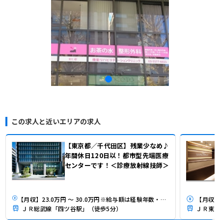
この求人と近いエリアの求人
【東京都／千代田区】残業少なめ♪
年間休日120日以！都市型先端医療
センターです！＜診療放射線技師＞
【月収】23.0万円 ～ 30.0万円※給与額は経験年数・勤務実績などを考慮して決定いたします。
【月収】
ＪＲ総武線「四ツ谷駅」（徒歩5分）
ＪＲ東海