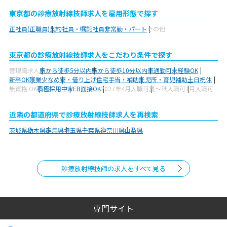
東京都の診療放射線技師求人を雇用形態で探す
正社員(正職員)
契約社員・嘱託社員
非常勤・パート
その他
東京都の診療放射線技師求人をこだわり条件で探す
管理職求人
駅から徒歩5分以内
駅から徒歩10分以内
車通勤可
未経験OK
新卒OK
残業少なめ
寮・借り上げ
住宅手当・補助
託児所・育児補助
土日祝休
無資格 OK
積極採用中
WEB面接OK
2027年4月入職可
夏～秋入職可
1月入職可
近隣の都道府県で診療放射線技師求人を再検索
茨城県
栃木県
群馬県
埼玉県
千葉県
神奈川県
山梨県
診療放射線技師の求人をすべて見る
専門サイト