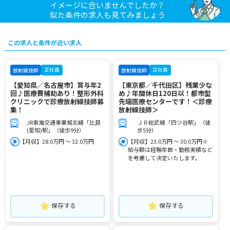
イメージに合いませんでしたか？
似た条件の求人も見てみましょう
この求人と条件が近い求人
正社員
正社員
放射線技師
放射線技師
【愛知県／名古屋市】賞与年2
【東京都／千代田区】残業少な
回♪医療費補助あり！整形外科
め♪年間休日120日以！都市型
クリニックで診療放射線技師募
先端医療センターです！＜診療
集！
放射線技師＞
JR東海交通事業城北線「比良
ＪＲ総武線「四ツ谷駅」（徒
(愛知)駅」（徒歩9分）
歩5分）
【月収】28.0万円 ～ 32.0万円
【月収】23.0万円 ～ 30.0万円※
給与額は経験年数・勤務実績など
を考慮して決定いたします。
保存する
保存する