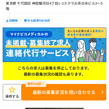
東京都 千代田区 神田駿河台4丁目1-2ステラお茶の水ビル3～5
階
土日祝休
駅から徒歩5分以内
こちらの求人は募集を停止しております。
最新の募集状況の確認も承ります。
star
最新の募集状況を問い合わせる
保存する