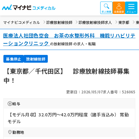
マイナビコメディカル
診療放射線技師
診療放射線技師求人
東京都
東
医療法人社団色空会 お茶の水整形外科 機能リハビリテ
ーションクリニック
の放射線技師 の求人・転職
募集停止
放射線技師
【東京都／千代田区】 診療放射線技師募集
中！
更新日：2026/05/07
求人番号：526065
給与
【モデル月収】32.0万円〜42.0万円程度（諸手当込み） 常勤
モデル
勤務地