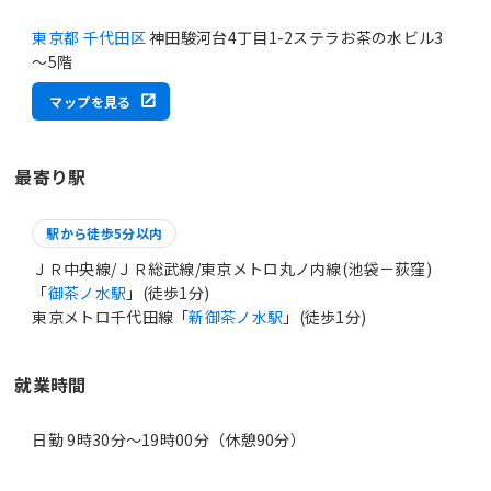
東京都 千代田区
神田駿河台4丁目1-2ステラお茶の水ビル3
～5階
マップを見る
最寄り駅
駅から徒歩5分以内
ＪＲ中央線/ＪＲ総武線/東京メトロ丸ノ内線(池袋－荻窪)
「
御茶ノ水駅
」(徒歩1分)
東京メトロ千代田線「
新御茶ノ水駅
」(徒歩1分)
就業時間
日勤 9時30分〜19時00分（休憩90分）