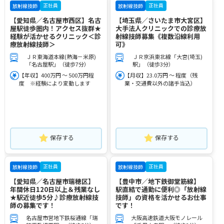
正社員
正社員
放射線技師
放射線技師
【愛知県／名古屋市西区】名古
【埼玉県／さいたま市大宮区】
屋駅徒歩圏内！アクセス抜群★
大手法人クリニックでの診療放
経験が活かせるクリニック＜診
射線技師募集《複数沿線利用
療放射線技師＞
可》
ＪＲ東海道本線(熱海－米原)
ＪＲ京浜東北線「大宮(埼玉)
「名古屋駅」（徒歩7分）
駅」（徒歩3分）
【年収】400万円 ～ 500万円程
【月収】23.0万円 ～ 程度（残
度 ※経験により変動します
業・交通費以外の諸手当込）
保存する
保存する
正社員
正社員
放射線技師
放射線技師
【愛知県／名古屋市瑞穂区】
【豊中市／地下鉄御堂筋線】
年間休日120日以上＆残業なし
駅直結で通勤に便利◎「放射線
★駅近徒歩5分♪診療放射線技
技師」の資格を活かせるお仕事
師の募集です！
です！
名古屋市営地下鉄桜通線「瑞
大阪高速鉄道大阪モノレール