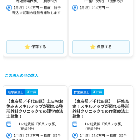
穂運動場西駅」（徒歩5分）
「千里中央駅」（徒歩2分）
【月収】25.0万円 ～ 程度 諸手
【月収】20.0万円 ～
当込 ※前職の経験考慮致します
保存する
保存する
この法人の他の求人
正社員
正社員
理学療法士
作業療法士
【東京都／千代田区】土日祝お
【東京都／千代田区】 研修充
休み★スキルアップが図れる整
実！スキルアップが図れる整形
形外科クリニックでの理学療法
外科クリニックでの作業療法士
士募集！
募集！
ＪＲ総武線「御茶ノ水駅」
ＪＲ総武線「御茶ノ水駅」
（徒歩2分）
（徒歩2分）
【月収】27.2万円 ～ 程度（諸手
【月収】28.0万円 ～ 程度（諸手