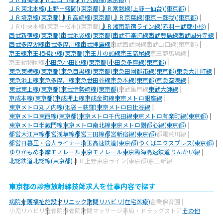
ＪＲ東北本線(上野－盛岡)(東京都)
ＪＲ常磐線(上野－仙台)(東京都)
ＪＲ埼京線(東京都)
ＪＲ高崎線(東京都)
ＪＲ京葉線(東京－蘇我)(東京都)
ＪＲ中央本線(東京－松本)(東京都)
ＪＲ湘南新宿ライン線(赤羽－武蔵小杉)
西武新宿線(東京都)
西武池袋線(東京都)
西武有楽町線
西武豊島線
西武国分寺線
西武多摩湖線
西武多摩川線
西武拝島線
西武西武園線
西武山口線(東京都)
京王線
京王相模原線(東京都)
京王井の頭線
京王高尾線
京王競馬場線
京王動物園線
小田急小田原線(東京都)
小田急多摩線(東京都)
東急東横線(東京都)
東急目黒線(東京都)
東急田園都市線(東京都)
東急大井町線
東急池上線
東急多摩川線
東急世田谷線
京急本線(東京都)
京急空港線
東武東上線(東京都)
東武伊勢崎線(東京都)
東武亀戸線
東武大師線
京成本線(東京都)
京成押上線
京成金町線
東京メトロ銀座線
東京メトロ丸ノ内線(池袋－荻窪)
東京メトロ日比谷線
東京メトロ東西線(東京都)
東京メトロ千代田線
東京メトロ有楽町線(東京都)
東京メトロ半蔵門線
東京メトロ南北線
東京メトロ副都心線(東京都)
都営大江戸線
都営浅草線
都営三田線
都営新宿線(東京都)
都電荒川線
都営日暮里・舎人ライナー
埼玉高速鉄道(東京都)
つくばエクスプレス(東京都)
ゆりかもめ
多摩モノレール
東京モノレール
東京臨海高速鉄道りんかい線
北総鉄道北総線(東京都)
ＪＲ上野東京ライン(東京都)
京王新線
東京都の診療放射線技師求人を仕事内容で探す
病院
介護福祉施設
クリニック
訪問リハビリ(在宅医療)
企業
保育園
小児リハビリ
整骨院
接骨院
訪問マッサージ
薬局・ドラッグストア
その他