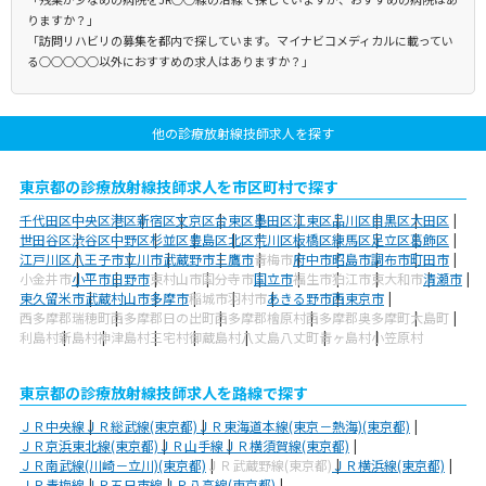
りますか？」
「訪問リハビリの募集を都内で探しています。マイナビコメディカルに載ってい
る○○○○○以外におすすめの求人はありますか？」
他の診療放射線技師求人を探す
東京都の診療放射線技師求人を市区町村で探す
千代田区
中央区
港区
新宿区
文京区
台東区
墨田区
江東区
品川区
目黒区
大田区
世田谷区
渋谷区
中野区
杉並区
豊島区
北区
荒川区
板橋区
練馬区
足立区
葛飾区
江戸川区
八王子市
立川市
武蔵野市
三鷹市
青梅市
府中市
昭島市
調布市
町田市
小金井市
小平市
日野市
東村山市
国分寺市
国立市
福生市
狛江市
東大和市
清瀬市
東久留米市
武蔵村山市
多摩市
稲城市
羽村市
あきる野市
西東京市
西多摩郡瑞穂町
西多摩郡日の出町
西多摩郡檜原村
西多摩郡奥多摩町
大島町
利島村
新島村
神津島村
三宅村
御蔵島村
八丈島八丈町
青ヶ島村
小笠原村
東京都の診療放射線技師求人を路線で探す
ＪＲ中央線
ＪＲ総武線(東京都)
ＪＲ東海道本線(東京－熱海)(東京都)
ＪＲ京浜東北線(東京都)
ＪＲ山手線
ＪＲ横須賀線(東京都)
ＪＲ南武線(川崎－立川)(東京都)
ＪＲ武蔵野線(東京都)
ＪＲ横浜線(東京都)
ＪＲ青梅線
ＪＲ五日市線
ＪＲ八高線(東京都)