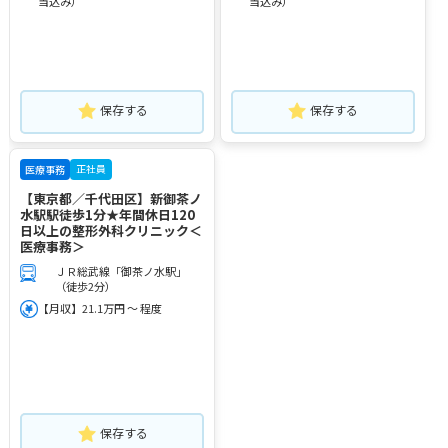
当込み）
当込み）
保存する
保存する
正社員
医療事務
【東京都／千代田区】新御茶ノ
水駅駅徒歩1分★年間休日120
日以上の整形外科クリニック＜
医療事務＞
ＪＲ総武線「御茶ノ水駅」
（徒歩2分）
【月収】21.1万円 ～ 程度
保存する