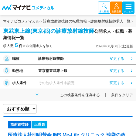
マイナビコメディカル
診療放射線技師の転職情報
診療放射線技師求人一覧
東武東上線(東京都)の診療放射線技師
公開求人・転職・募
集情報一覧
5
求人数
件
※非公開求人を除く
2026年08月08日(土)更新
職種
診療放射線技師
変更する
勤務地
東京都東武東上線
変更する
求人条件
その他求人条件未設定
変更する
この検索条件を保存する
条件をクリア
放射線技師
正職員
医療法人社団明芳会 IMS Me-Life クリニック 池袋
の放