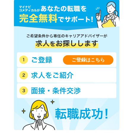
ＪＲ埼京線
ＪＲ高崎線
ＪＲ京葉線(東京－蘇我)
ＪＲ中央本線(東京－松本)
ＪＲ湘南新宿ライン線(赤羽
西武新宿線
－武蔵小杉)
西武池袋線
西武有楽町線
西武豊島線
西武国分寺線
西武多摩湖線
西武多摩川線
西武拝島線
ご登録はこちら
西武西武園線
西武山口線
京王線
京王相模原線
京王井の頭線
京王高尾線
京王競馬場線
京王動物園線
小田急小田原線
小田急多摩線
東急東横線
東急目黒線
東急田園都市線
東急大井町線
東急池上線
東急多摩川線
東急世田谷線
京急本線
京急空港線