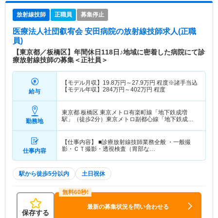
放射線技師
正職員
募集停止
医療法人社団叡宥会 安田病院
の放射線技師求人(正職
員)
【東京都／板橋区】年間休日118日♪地域に密着した病院にて診
療放射線技師の募集＜正社員＞
【モデル月収】
19.8
万円～
27.9
万円
程度※諸手当込
【モデル年収】
284
万円～
402
万円
程度
給与
東京都 板橋区
東京メトロ有楽町線「地下鉄成増
駅」（徒歩2分）東京メトロ副都心線「地下鉄成増
勤務地
駅」（徒歩2分） 他
【仕事内容】 ■診療放射線技師業務全般 ・一般撮
影・ＣＴ撮影・透視検査（胃部な…
仕事内容
駅から徒歩5分以内
土日祝休
最新の募集状況を問い合わせる
保存する