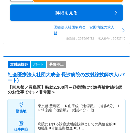
詳細を見る
医療法人社団叡宥会 安田病院の求人一
覧
更新日：2025/07/22 求人番号：9042745
放射線技師
パート
募集停止
社会医療法人社団大成会 長汐病院
の放射線技師求人(パ
ート)
【東京都／豊島区】時給2,300円～◎病院にて診療放射線技師
のお仕事です♪＜非常勤＞
東京都 豊島区
ＪＲ山手線「池袋駅」（徒歩6分）Ｊ
Ｒ埼京線「池袋駅」（徒歩6分） 他
勤務地
病院における診療放射線技師としての業務全般 ■一
般撮影 ■胃部造影検査 ■CT…
仕事内容