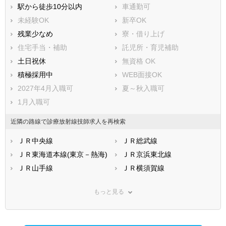
駅から徒歩10分以内
車通勤可
未経験OK
新卒OK
残業少なめ
寮・借り上げ
住宅手当・補助
託児所・育児補助
土日祝休
無資格 OK
積極採用中
WEB面接OK
2027年4月入職可
夏～秋入職可
1月入職可
近隣の路線で診療放射線技師求人を再検索
ＪＲ中央線
ＪＲ総武線
ＪＲ東海道本線(東京－熱海)
ＪＲ京浜東北線
ＪＲ山手線
ＪＲ横須賀線
ＪＲ南武線(川崎－立川)
ＪＲ武蔵野線
もっと見る
ＪＲ横浜線
ＪＲ青梅線
ＪＲ五日市線
ＪＲ八高線
ＪＲ東北本線(上野－盛岡)
ＪＲ常磐線(上野－仙台)