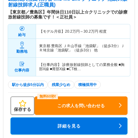
射線技師求人(正職員)
【東京都／豊島区】年間休日110日以上☆クリニックでの診療
放射線技師の募集です！＜正社員＞
【モデル月収】
20.2
万円～
30.2
万円
程度
給与
東京都 豊島区
ＪＲ山手線「池袋駅」（徒歩3分）Ｊ
Ｒ埼京線「池袋駅」（徒歩3分） 他
勤務地
【仕事内容】 診療放射線技師としての業務全般 ■胸
部X線 ■胃部X線 ■CT検…
仕事内容
駅から徒歩5分以内
残業少なめ
積極採用中
この求人を問い合わせる
保存する
詳細を見る