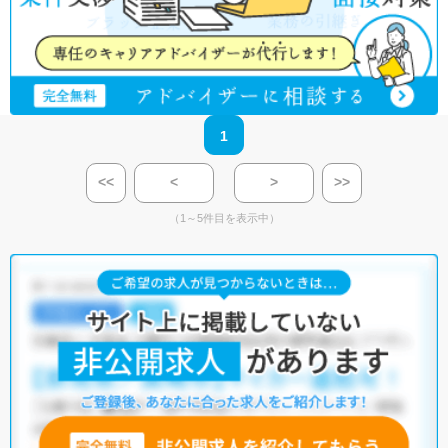
1
<<
<
>
>>
（1～5件目を表示中）