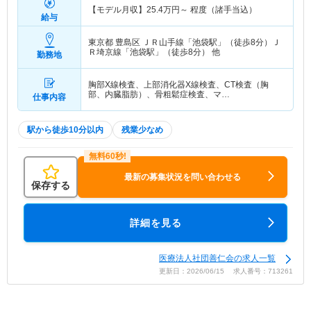
【モデル月収】
25.4
万円～
程度（諸手当込）
給与
東京都 豊島区
ＪＲ山手線「池袋駅」（徒歩8分）Ｊ
Ｒ埼京線「池袋駅」（徒歩8分） 他
勤務地
胸部X線検査、上部消化器X線検査、CT検査（胸
部、内臓脂肪）、骨粗鬆症検査、マ…
仕事内容
駅から徒歩10分以内
残業少なめ
最新の募集状況を問い合わせる
保存する
詳細を見る
医療法人社団善仁会の求人一覧
更新日：2026/06/15 求人番号：713261