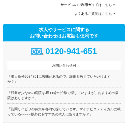
サービスのご利用ガイドはこちら >
東武伊勢崎線
東武亀戸線
よくあるご質問はこちら >
東武大師線
京成本線
京成押上線
京成金町線
求人やサービスに関する
東京メトロ銀座線
東京メトロ丸ノ内線(池袋－
荻窪)
お問い合わせはお電話も便利です
東京メトロ日比谷線
東京メトロ東西線
0120-941-651
東京メトロ千代田線
東京メトロ有楽町線
東京メトロ半蔵門線
東京メトロ南北線
お問い合わせ例
東京メトロ副都心線
都営大江戸線
都営浅草線
都営三田線
「求人番号9084761に興味があるので、詳細を教えていただけます
都営新宿線
都電荒川線
か？」
都営日暮里・舎人ライナー
埼玉高速鉄道
「残業が少なめの病院をJR○○線の沿線で探していますが、おすすめの病
つくばエクスプレス
ゆりかもめ
院はありますか？」
多摩モノレール
東京モノレール
「訪問リハビリの募集を都内で探しています。マイナビコメディカルに載
東京臨海高速鉄道りんかい線
北総鉄道北総線
っている○○○○○以外におすすめの求人はありますか？」
ＪＲ上野東京ライン
京王新線