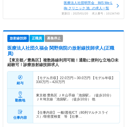
医療法人社団明芳会 IMS Me-L
ife クリニック 池...の求人一覧
更新日：2025/01/20 求人番号：10134740
放射線技師
正職員
募集停止
医療法人社団久福会 関野病院
の放射線技師求人(正職
員)
【東京都／豊島区】複数路線利用可能！通勤に便利な立地◎未
経験可！診療放射線技師求人
【モデル月収】
22.0
万円～
30.0
万円
【モデル年収】
330
万円～
420
万円
給与
東京都 豊島区
ＪＲ山手線「池袋駅」（徒歩10分）
ＪＲ埼京線「池袋駅」（徒歩10分） 他
勤務地
【仕事内容】 一般/透視/CT（80列マルチスライ
ス）/骨密度検査 等 【仕事…
仕事内容