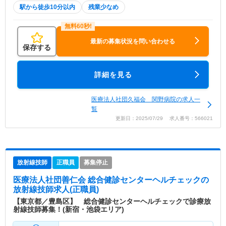
駅から徒歩10分以内
残業少なめ
最新の募集状況を問い合わせる
保存する
詳細を見る
医療法人社団久福会 関野病院の求人一
覧
更新日：2025/07/29 求人番号：566021
放射線技師
正職員
募集停止
医療法人社団善仁会 総合健診センターヘルチェック
の
放射線技師求人(正職員)
【東京都／豊島区】 総合健診センターヘルチェックで診療放
射線技師募集！(新宿・池袋エリア)