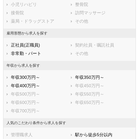
鳥取県
小児リハビリ
島根県
整骨院
岡山県
広島県
接骨院
山口県
訪問マッサージ
徳島県
香川県
薬局・ドラッグストア
愛媛県
その他
高知県
福岡県
佐賀県
長崎県
雇用形態から求人を探す
熊本県
大分県
宮崎県
正社員(正職員)
契約社員・嘱託社員
鹿児島県
沖縄県
非常勤・パート
その他
年収から求人を探す
年収300万円～
年収350万円～
年収400万円～
年収450万円～
年収500万円～
年収550万円～
年収600万円～
年収650万円～
年収700万円～
人気のこだわり条件から求人を探す
管理職求人
駅から徒歩5分以内