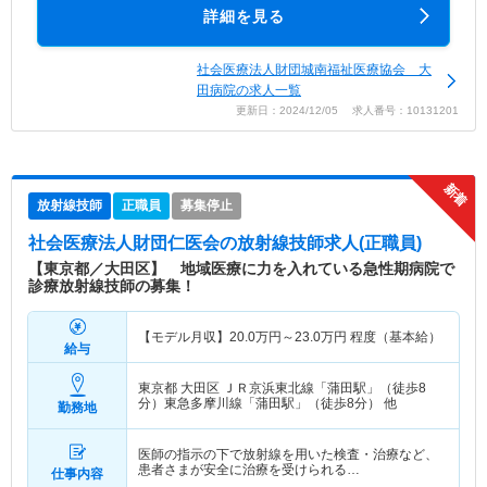
詳細を見る
社会医療法人財団城南福祉医療協会 大
田病院の求人一覧
更新日：2024/12/05 求人番号：10131201
放射線技師
正職員
募集停止
社会医療法人財団仁医会
の放射線技師求人(正職員)
【東京都／大田区】 地域医療に力を入れている急性期病院で
診療放射線技師の募集！
【モデル月収】
20.0
万円～
23.0
万円
程度（基本給）
給与
東京都 大田区
ＪＲ京浜東北線「蒲田駅」（徒歩8
分）東急多摩川線「蒲田駅」（徒歩8分） 他
勤務地
医師の指示の下で放射線を用いた検査・治療など、
患者さまが安全に治療を受けられる…
仕事内容