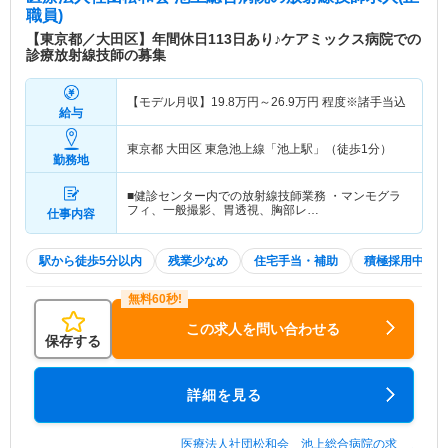
職員)
【東京都／大田区】年間休日113日あり♪ケアミックス病院での
診療放射線技師の募集
【モデル月収】
19.8
万円～
26.9
万円
程度※諸手当込
給与
東京都 大田区
東急池上線「池上駅」（徒歩1分）
勤務地
■健診センター内での放射線技師業務 ・マンモグラ
フィ、一般撮影、胃透視、胸部レ…
仕事内容
駅から徒歩5分以内
残業少なめ
住宅手当・補助
積極採用中
この求人を問い合わせる
保存する
詳細を見る
医療法人社団松和会 池上総合病院の求