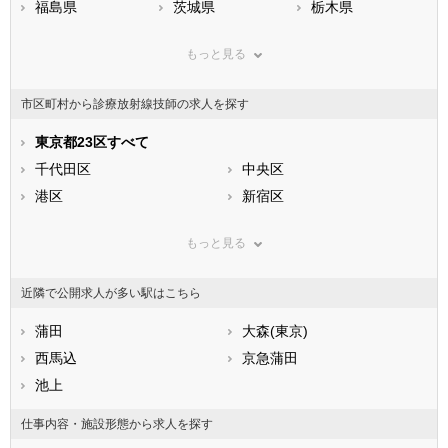
福島県
茨城県
栃木県
群馬県
埼玉県
千葉県
もっと見る
東京都
神奈川県
新潟県
山梨県
長野県
富山県
市区町村から診療放射線技師の求人を探す
石川県
福井県
岐阜県
静岡県
東京都23区すべて
愛知県
三重県
滋賀県
千代田区
京都府
中央区
大阪府
兵庫県
港区
奈良県
新宿区
和歌山県
鳥取県
文京区
島根県
台東区
岡山県
もっと見る
広島県
墨田区
山口県
江東区
徳島県
香川県
品川区
愛媛県
目黒区
高知県
近隣で公開求人が多い駅はこちら
福岡県
大田区
佐賀県
世田谷区
長崎県
熊本県
渋谷区
蒲田
大分県
中野区
大森(東京)
宮崎県
鹿児島県
杉並区
西馬込
沖縄県
豊島区
京急蒲田
北区
池上
荒川区
板橋区
練馬区
仕事内容・施設形態から求人を探す
足立区
葛飾区