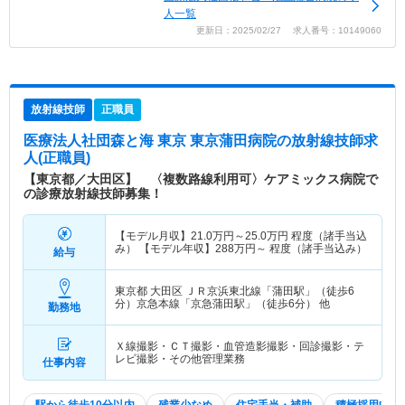
人一覧
更新日：2025/02/27 求人番号：10149060
放射線技師
正職員
医療法人社団森と海 東京 東京蒲田病院
の放射線技師求
人(正職員)
【東京都／大田区】 〈複数路線利用可〉ケアミックス病院で
の診療放射線技師募集！
【モデル月収】
21.0
万円～
25.0
万円
程度（諸手当込
み） 【モデル年収】
288
万円～
程度（諸手当込み）
給与
東京都 大田区
ＪＲ京浜東北線「蒲田駅」（徒歩6
分）京急本線「京急蒲田駅」（徒歩6分） 他
勤務地
Ｘ線撮影・ＣＴ撮影・血管造影撮影・回診撮影・テ
レビ撮影・その他管理業務
仕事内容