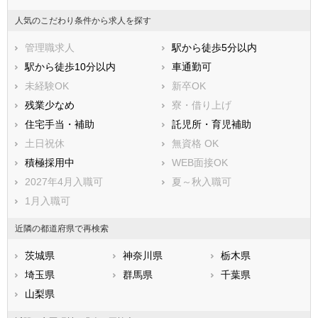
西多摩郡檜原村
西多摩郡奥多摩町
大島町
利島村
人気のこだわり条件から求人を探す
新島村
神津島村
管理職求人
駅から徒歩5分以内
三宅村
御蔵島村
駅から徒歩10分以内
車通勤可
八丈島八丈町
青ヶ島村
未経験OK
新卒OK
小笠原村
残業少なめ
寮・借り上げ
住宅手当・補助
託児所・育児補助
土日祝休
無資格 OK
積極採用中
WEB面接OK
2027年4月入職可
夏～秋入職可
1月入職可
近隣の都道府県で再検索
茨城県
神奈川県
栃木県
埼玉県
群馬県
千葉県
山梨県