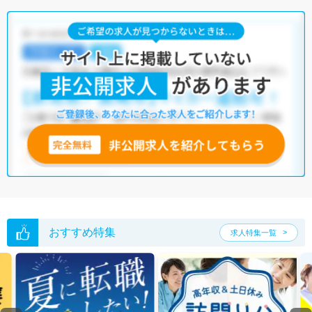
う求人を提案させていただきます。
大田区の放射線技師求人では以下のような条件が人気です。
・
積極採用中
・
残業少なめ
・
住宅手当・補助あり
・
正社員(正職員)
・
病院
・
クリニック
・
訪問リハビリ(在宅医療)
・
その他
他の条件でも人気の求人がございますので、「こだわり条件」から検索
いただくか、お気軽にお問い合わせください。
全国の放射線技師求人
から検索いただくことも可能です。
無料転職支援サービス
にお申し込みいただくと、ご希望条件をヒアリン
グした上で求人をご提案いたします。
ご希望条件がまだ定まっていない方は
人気の希望条件をピックアップし
た求人特集
をぜひご活用ください。
転職支援の他、情報収集や募集状況の確認も、お気軽にご相談くださ
い。
おすすめ特集
求人特集一覧