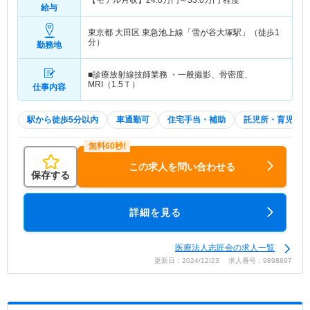
【モデル月収】
24.0
万円～
33.0
万円
程度
給与
東京都 大田区
東急池上線「雪が谷大塚駅」（徒歩1
分）
勤務地
■診療放射線技師業務 ・一般撮影、骨密度、
MRI（1.5Ｔ）
仕事内容
駅から徒歩5分以内
車通勤可
住宅手当・補助
託児所・育児補助
この求人を問い合わせる
保存する
詳細を見る
医療法人志匠会の求人一覧
更新日：2024/12/23 求人番号：9898897