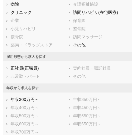
病院
介護福祉施設
江戸川区
クリニック
訪問リハビリ(在宅医療)
市部
企業
保育園
八王子市
立川市
小児リハビリ
整骨院
武蔵野市
三鷹市
接骨院
訪問マッサージ
青梅市
府中市
薬局・ドラッグストア
その他
昭島市
調布市
町田市
小金井市
雇用形態から求人を探す
小平市
日野市
正社員(正職員)
契約社員・嘱託社員
東村山市
国分寺市
非常勤・パート
その他
国立市
福生市
狛江市
東大和市
年収から求人を探す
清瀬市
東久留米市
年収300万円～
年収350万円～
武蔵村山市
多摩市
年収400万円～
年収450万円～
稲城市
羽村市
年収500万円～
年収550万円～
あきる野市
西東京市
年収600万円～
年収650万円～
西多摩郡瑞穂町
西多摩郡日の出町
年収700万円～