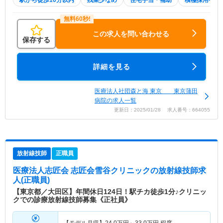
駅から徒歩10分以内
残業少なめ
住宅手当・補助
積極採用中
この求人を問い合わせる
保存する
詳細を見る
医療法人社団森と海 東京 東京蒲田
病院の求人一覧
更新日：2025/01/28 求人番号：664055
放射線技師
正職員
医療法人志匠会 志匠会雪谷クリニック
の放射線技師求
人(正職員)
【東京都／大田区】年間休日124日！駅チカ徒歩1分♪クリニッ
クでの診療放射線技師募集《正社員》