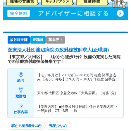
放射線技師
正職員
募集停止
医療法人社団渡辺病院
の放射線技師求人(正職員)
【東京都／大田区】 《駅から徒歩1分》設備の充実した病院
での診療放射線技師募集です！
【モデル月収】
23.0
万円～
28.6
万円
程度 諸手当込
み 【モデル年収】
276
万円～
343
万円
程度 諸手当込
給与
み
東京都 大田区
京急空港線「大鳥居駅」（徒歩1分）
勤務地
【業務内容】 ■診療放射線技師に係わる業務内容 ・
一般撮影・CT・MRI ・透…
仕事内容
駅から徒歩5分以内
残業少なめ