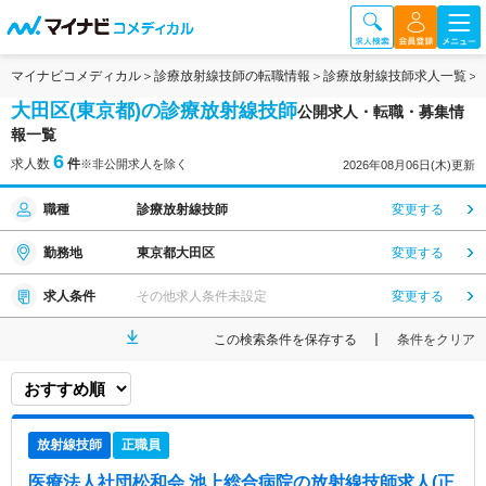
マイナビコメディカル
診療放射線技師の転職情報
診療放射線技師求人一覧
大田区(東京都)の診療放射線技師
公開求人・転職・募集情
報一覧
6
求人数
件
※非公開求人を除く
2026年08月06日(木)更新
職種
診療放射線技師
変更する
勤務地
東京都大田区
変更する
求人条件
その他求人条件未設定
変更する
この検索条件を保存する
条件をクリア
放射線技師
正職員
医療法人社団松和会 池上総合病院
の放射線技師求人(正