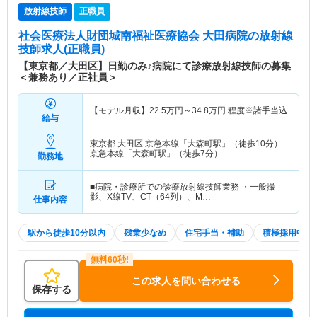
放射線技師
正職員
社会医療法人財団城南福祉医療協会 大田病院
の放射線
技師求人(正職員)
【東京都／大田区】日勤のみ♪病院にて診療放射線技師の募集
＜兼務あり／正社員＞
【モデル月収】
22.5
万円～
34.8
万円
程度※諸手当込
給与
東京都 大田区
京急本線「大森町駅」（徒歩10分）
京急本線「大森町駅」（徒歩7分）
勤務地
■病院・診療所での診療放射線技師業務 ・一般撮
影、X線TV、CT（64列）、M…
仕事内容
駅から徒歩10分以内
残業少なめ
住宅手当・補助
積極採用中
この求人を問い合わせる
保存する