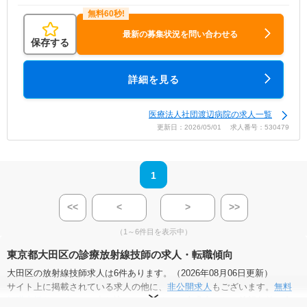
最新の募集状況を問い合わせる
保存する
詳細を見る
医療法人社団渡辺病院の求人一覧
更新日：2026/05/01 求人番号：530479
1
<<
<
>
>>
（1～6件目を表示中）
東京都大田区の診療放射線技師の求人・転職傾向
大田区の放射線技師求人は6件あります。（2026年08月06日更新）
サイト上に掲載されている求人の他に、
非公開求人
もございます。
無料
転職支援サービス
にお申し込みいただくと、全求人からご希望条件に合