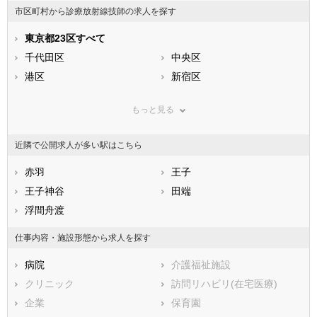
市区町村から診療放射線技師の求人を探す
石川県
福井県
岐阜県
静岡県
東京都23区すべて
愛知県
三重県
滋賀県
千代田区
京都府
中央区
大阪府
兵庫県
港区
奈良県
新宿区
和歌山県
鳥取県
文京区
島根県
台東区
岡山県
もっと見る
広島県
墨田区
山口県
江東区
徳島県
香川県
品川区
愛媛県
目黒区
高知県
近隣で公開求人が多い駅はこちら
福岡県
大田区
佐賀県
世田谷区
長崎県
熊本県
渋谷区
赤羽
大分県
中野区
王子
宮崎県
鹿児島県
杉並区
王子神谷
沖縄県
豊島区
田端
北区
浮間舟渡
荒川区
板橋区
練馬区
仕事内容・施設形態から求人を探す
足立区
葛飾区
病院
介護福祉施設
江戸川区
クリニック
訪問リハビリ(在宅医療)
市部
企業
保育園
八王子市
立川市