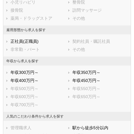
小児リハビリ
整骨院
武蔵野市
三鷹市
接骨院
訪問マッサージ
青梅市
府中市
薬局・ドラッグストア
その他
昭島市
調布市
町田市
小金井市
雇用形態から求人を探す
小平市
日野市
正社員(正職員)
契約社員・嘱託社員
東村山市
国分寺市
非常勤・パート
その他
国立市
福生市
狛江市
東大和市
年収から求人を探す
清瀬市
東久留米市
年収300万円～
年収350万円～
武蔵村山市
多摩市
年収400万円～
年収450万円～
稲城市
羽村市
年収500万円～
年収550万円～
あきる野市
西東京市
年収600万円～
年収650万円～
西多摩郡瑞穂町
西多摩郡日の出町
年収700万円～
西多摩郡檜原村
西多摩郡奥多摩町
大島町
利島村
人気のこだわり条件から求人を探す
新島村
神津島村
管理職求人
駅から徒歩5分以内
三宅村
御蔵島村