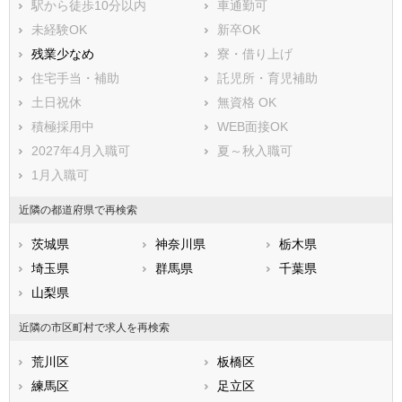
駅から徒歩10分以内
車通勤可
八丈島八丈町
青ヶ島村
未経験OK
新卒OK
小笠原村
残業少なめ
寮・借り上げ
住宅手当・補助
託児所・育児補助
土日祝休
無資格 OK
積極採用中
WEB面接OK
2027年4月入職可
夏～秋入職可
1月入職可
近隣の都道府県で再検索
茨城県
神奈川県
栃木県
埼玉県
群馬県
千葉県
山梨県
近隣の市区町村で求人を再検索
荒川区
板橋区
練馬区
足立区