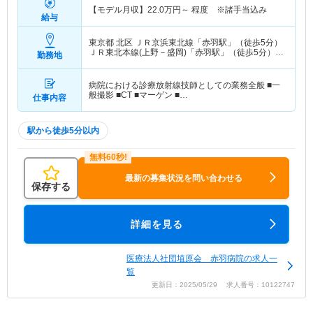
【モデル月収】
22.0
万円～
程度 ※諸手当込み
給与
東京都 北区
ＪＲ京浜東北線「赤羽駅」（徒歩5分）
ＪＲ東北本線(上野－盛岡)「赤羽駅」（徒歩5分）
勤務地
他
病院における診療放射線技師としての業務全般 ■一
般撮影 ■CT ■マーゲン ■…
仕事内容
駅から徒歩5分以内
最新の募集状況を問い合わせる
保存する
詳細を見る
医療法人社団埴原会 赤羽病院の求人一
覧
更新日：2025/05/29 求人番号：10122747