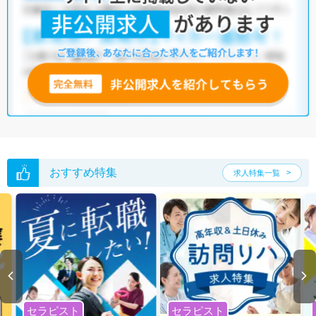
他の条件でも人気の求人がございますので、「こだわり条件」から検索
いただくか、お気軽にお問い合わせください。
全国の放射線技師求人
から検索いただくことも可能です。
無料転職支援サービス
にお申し込みいただくと、ご希望条件をヒアリン
グした上で求人をご提案いたします。
ご希望条件がまだ定まっていない方は
人気の希望条件をピックアップし
た求人特集
をぜひご活用ください。
転職支援の他、情報収集や募集状況の確認も、お気軽にご相談くださ
い。
おすすめ特集
求人特集一覧
セラピスト
セラピスト