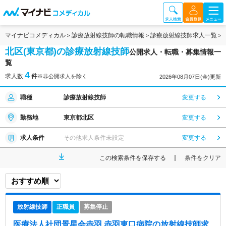
マイナビコメディカル
診療放射線技師の転職情報
診療放射線技師求人一覧
北区(東京都)の診療放射線技師
公開求人・転職・募集情報一
覧
4
求人数
件
※非公開求人を除く
2026年08月07日(金)更新
職種
診療放射線技師
変更する
勤務地
東京都北区
変更する
求人条件
その他求人条件未設定
変更する
この検索条件を保存する
条件をクリア
放射線技師
正職員
募集停止
医療法人社団景星会赤羽 赤羽東口病院
の放射線技師求