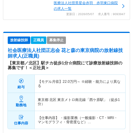
医療法人社団景星会赤羽 赤羽東口病院
の求人一覧
更新日：2026/05/07 求人番号：9093947
放射線技師
正職員
募集停止
社会医療法人社団正志会 花と森の東京病院
の放射線技
師求人(正職員)
【東京都／北区】駅チカ徒歩1分☆病院にて診療放射線技師の
募集です！＜正社員＞
【モデル月収】
22.0
万円～
※経験・能力により異な
る
給与
東京都 北区
東京メトロ南北線「西ケ原駅」（徒歩1
分）
勤務地
【仕事内容】 ・撮影業務（一般撮影・CT・MRI・
マンモグラフィ・骨密度など）…
仕事内容