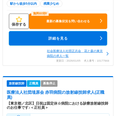
駅から徒歩5分以内
残業少なめ
最新の募集状況を問い合わせる
保存する
詳細を見る
社会医療法人社団正志会 花と森の東京
病院の求人一覧
更新日：2026/01/05 求人番号：10177944
放射線技師
正職員
募集停止
医療法人社団埴原会 赤羽病院
の放射線技師求人(正職
員)
【東京都／北区】日祝は固定休☆病院における診療放射線技師
のお仕事です♪＜正社員＞