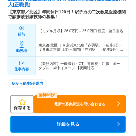
人(正職員)
【東京都／北区】年間休日120日！駅チカの二次救急医療機関
で診療放射線技師の募集！
【モデル月収】
26.0
万円～
35.0
万円
程度 諸手当込
給与
東京都 北区
ＪＲ京浜東北線「赤羽駅」（徒歩2分）
ＪＲ東北本線(上野－盛岡)「赤羽駅」（徒歩2分）
勤務地
他
【業務内容】一般撮影・CT、胃透視・注腸、ポー
タブル・術中イメージ 【夜間対応…
仕事内容
駅から徒歩5分以内
最新の募集状況を問い合わせる
保存する
詳細を見る