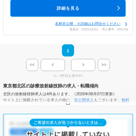
詳細を見る
名称非公開 ※詳細はお問合せください
更新日：2025/10/31 求人番号：555156
1
<<
<
>
>>
（1～4件目を表示中）
東京都北区の診療放射線技師の求人・転職傾向
北区の放射線技師求人は4件あります。（2026年08月07日更新）
サイト上に掲載されている求人の他に、
非公開求人
もございます。
無料
転職支援サービス
にお申し込みいただくと、全求人からご希望条件に合
う求人を提案させていただきます。
北区の放射線技師求人では以下のような条件が人気です。
・
残業少なめ
・
正社員(正職員)
・
病院