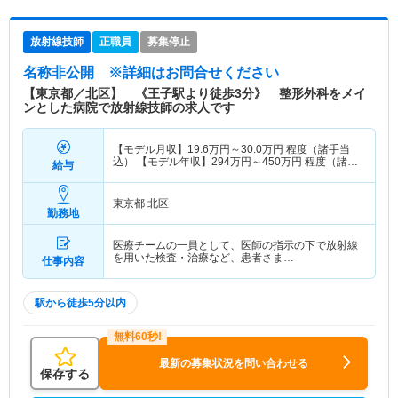
放射線技師
正職員
募集停止
名称非公開
※詳細はお問合せください
【東京都／北区】 《王子駅より徒歩3分》 整形外科をメイ
ンとした病院で放射線技師の求人です
【モデル月収】
19.6
万円～
30.0
万円
程度（諸手当
込） 【モデル年収】
294
万円～
450
万円
程度（諸手
給与
当込）
東京都 北区
勤務地
医療チームの一員として、医師の指示の下で放射線
を用いた検査・治療など、患者さま…
仕事内容
駅から徒歩5分以内
最新の募集状況を問い合わせる
保存する