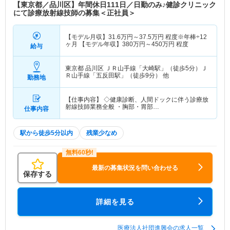
【東京都／品川区】年間休日111日／日勤のみ♪健診クリニック
にて診療放射線技師の募集＜正社員＞
【モデル月収】
31.6
万円～
37.5
万円
程度※年棒÷12
ヶ月 【モデル年収】
380
万円～
450
万円
程度
給与
東京都 品川区
ＪＲ山手線「大崎駅」（徒歩5分）Ｊ
Ｒ山手線「五反田駅」（徒歩9分） 他
勤務地
【仕事内容】 ◇健康診断、人間ドックに伴う診療放
射線技師業務全般 ・胸部・胃部…
仕事内容
駅から徒歩5分以内
残業少なめ
最新の募集状況を問い合わせる
保存する
詳細を見る
医療法人社団進興会の求人一覧