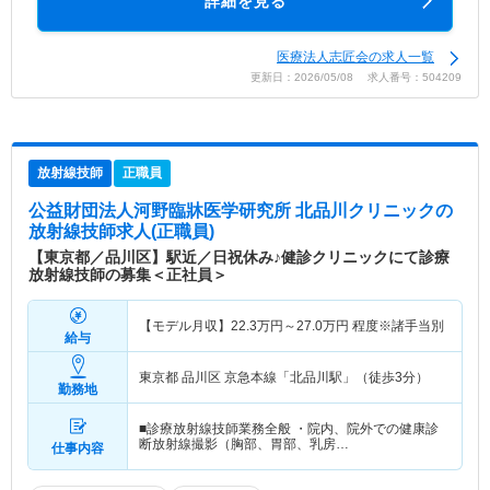
詳細を見る
医療法人志匠会の求人一覧
更新日：2026/05/08 求人番号：504209
放射線技師
正職員
公益財団法人河野臨牀医学研究所 北品川クリニック
の
放射線技師求人(正職員)
【東京都／品川区】駅近／日祝休み♪健診クリニックにて診療
放射線技師の募集＜正社員＞
【モデル月収】
22.3
万円～
27.0
万円
程度※諸手当別
給与
東京都 品川区
京急本線「北品川駅」（徒歩3分）
勤務地
■診療放射線技師業務全般 ・院内、院外での健康診
断放射線撮影（胸部、胃部、乳房…
仕事内容