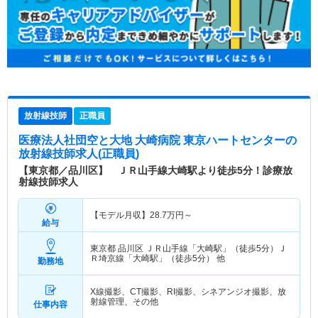
放射線技師
正職員
医療法人社団空と大地 大崎病院 東京ハートセンター
の
放射線技師求人(正職員)
【東京都／品川区】 ＪＲ山手線大崎駅より徒歩5分！診療放
射線技師求人
【モデル月収】
28.7
万円～
給与
東京都 品川区
ＪＲ山手線「大崎駅」（徒歩5分）Ｊ
Ｒ埼京線「大崎駅」（徒歩5分） 他
勤務地
X線撮影、CT撮影、RI撮影、シネアンジオ撮影、放
射線管理、その他
仕事内容