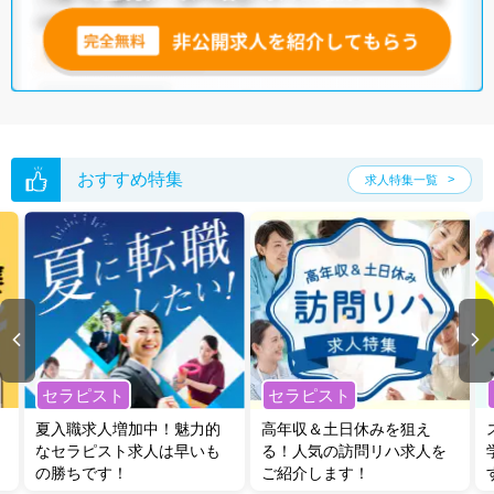
無料転職支援サービス
にお申し込みいただくと、ご希望条件をヒアリン
グした上で求人をご提案いたします。
ご希望条件がまだ定まっていない方は
人気の希望条件をピックアップし
た求人特集
をぜひご活用ください。
転職支援の他、情報収集や募集状況の確認も、お気軽にご相談くださ
い。
おすすめ特集
求人特集一覧
セラピスト
セラピスト
夏入職求人増加中！魅力的
高年収＆土日休みを狙え
なセラピスト求人は早いも
る！人気の訪問リハ求人を
の勝ちです！
ご紹介します！