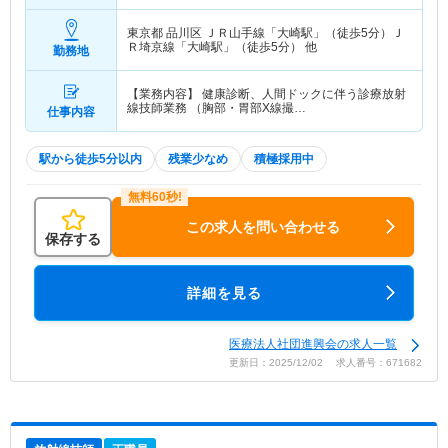
み）
東京都 品川区
ＪＲ山手線「大崎駅」（徒歩5分）Ｊ
Ｒ埼京線「大崎駅」（徒歩5分） 他
勤務地
【業務内容】 健康診断、人間ドックに伴う診療放射
線技師業務 （胸部・胃部X線撮…
仕事内容
駅から徒歩5分以内
残業少なめ
積極採用中
この求人を問い合わせる
保存する
詳細を見る
医療法人社団進興会の求人一覧
更新日：2025/12/02 求人番号：671682