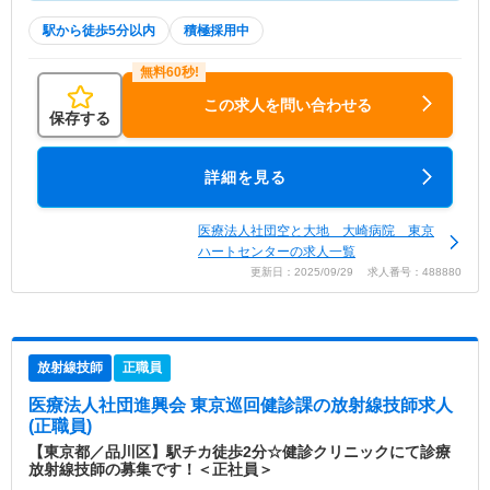
駅から徒歩5分以内
積極採用中
この求人を問い合わせる
保存する
詳細を見る
医療法人社団空と大地 大崎病院 東京
ハートセンターの求人一覧
更新日：2025/09/29 求人番号：488880
放射線技師
正職員
医療法人社団進興会 東京巡回健診課
の放射線技師求人
(正職員)
【東京都／品川区】駅チカ徒歩2分☆健診クリニックにて診療
放射線技師の募集です！＜正社員＞