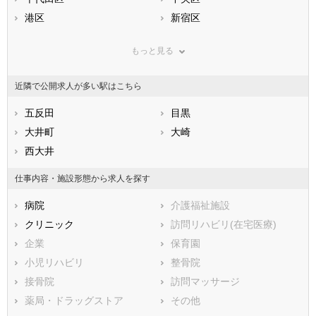
兵庫県
港区
奈良県
新宿区
和歌山県
鳥取県
文京区
島根県
台東区
岡山県
もっと見る
広島県
墨田区
山口県
江東区
徳島県
香川県
品川区
愛媛県
目黒区
高知県
近隣で公開求人が多い駅はこちら
福岡県
大田区
佐賀県
世田谷区
長崎県
熊本県
渋谷区
五反田
大分県
中野区
目黒
宮崎県
鹿児島県
杉並区
大井町
沖縄県
豊島区
大崎
北区
西大井
荒川区
板橋区
練馬区
仕事内容・施設形態から求人を探す
足立区
葛飾区
病院
介護福祉施設
江戸川区
クリニック
訪問リハビリ(在宅医療)
市部
企業
保育園
八王子市
立川市
小児リハビリ
整骨院
武蔵野市
三鷹市
接骨院
訪問マッサージ
青梅市
府中市
薬局・ドラッグストア
その他
昭島市
調布市