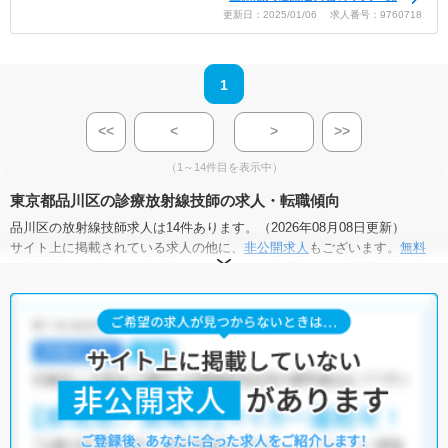
更新日：2025/01/06 求人番号：9760718
1
<<
<
>
>>
（1～14件目を表示中）
東京都品川区の診療放射線技師の求人・転職傾向
品川区の放射線技師求人は14件あります。（2026年08月08日更新）
サイト上に掲載されている求人の他に、
非公開求人
もございます。
無料
転職支援サービス
にお申し込みいただくと、全求人からご希望条件に合
う求人を提案させていただきます。
品川区の放射線技師求人では以下のような条件が人気です。
・
土日祝休
・
積極採用中
・
残業少なめ
・
正社員(正職員)
・
病
院
・
クリニック
他の条件でも人気の求人がございますので、「こだわり条件」から検索
いただくか、お気軽にお問い合わせください。
全国の放射線技師求人
から検索いただくことも可能です。