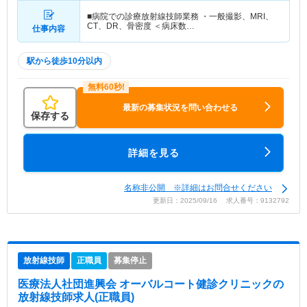
■病院での診療放射線技師業務 ・一般撮影、MRI、
CT、DR、骨密度 ＜病床数…
仕事内容
駅から徒歩10分以内
最新の募集状況を問い合わせる
保存する
詳細を見る
名称非公開 ※詳細はお問合せください
更新日：2025/09/16 求人番号：9132792
放射線技師
正職員
募集停止
医療法人社団進興会 オーバルコート健診クリニック
の
放射線技師求人(正職員)