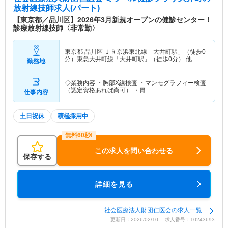
放射線技師求人(パート)
【東京都／品川区】2026年3月新規オープンの健診センター！
診療放射線技師〈非常勤〉
東京都 品川区
ＪＲ京浜東北線「大井町駅」（徒歩0
分）東急大井町線「大井町駅」（徒歩0分） 他
勤務地
◇業務内容 ・胸部X線検査 ・マンモグラフィー検査
（認定資格あれば尚可） ・胃…
仕事内容
土日祝休
積極採用中
この求人を問い合わせる
保存する
詳細を見る
社会医療法人財団仁医会の求人一覧
更新日：2026/02/10 求人番号：10243693