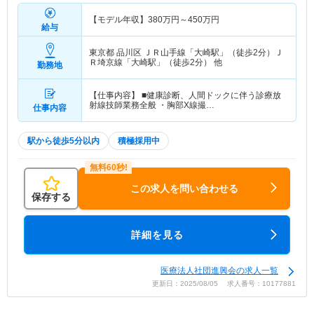
【モデル年収】
380
万円～
450
万円
給与
東京都 品川区
ＪＲ山手線「大崎駅」（徒歩2分）Ｊ
Ｒ埼京線「大崎駅」（徒歩2分） 他
勤務地
【仕事内容】 ■健康診断、人間ドックに伴う診療放
射線技師業務全般 ・胸部X線撮…
仕事内容
駅から徒歩5分以内
積極採用中
この求人を問い合わせる
保存する
詳細を見る
医療法人社団進興会の求人一覧
更新日：2025/08/05 求人番号：10177881