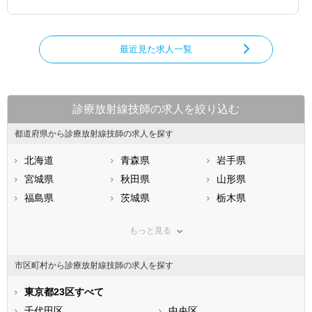
最近見た求人一覧
診療放射線技師の求人を絞り込む
都道府県から診療放射線技師の求人を探す
北海道
青森県
岩手県
宮城県
秋田県
山形県
福島県
茨城県
栃木県
群馬県
埼玉県
千葉県
もっと見る
東京都
神奈川県
新潟県
山梨県
長野県
富山県
市区町村から診療放射線技師の求人を探す
石川県
福井県
岐阜県
静岡県
東京都23区すべて
愛知県
三重県
滋賀県
千代田区
京都府
中央区
大阪府