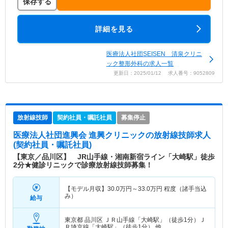
保存する
詳細を見る
医療法人社団SEISEN 清泉クリニ
ック整形外科の求人一覧
更新日：2025/01/12 求人番号：9052809
放射線技師
契約社員・嘱託社員
募集停止
医療法人社団進興会 進興クリニック
の放射線技師求人
(契約社員・嘱託社員)
【東京／品川区】 JR山手線・湘南新宿ライン「大崎駅」徒歩
2分★健診リニックで診療放射線技師募集！
【モデル月収】
30.0
万円～
33.0
万円
程度（諸手当込
み）
給与
東京都 品川区
ＪＲ山手線「大崎駅」（徒歩1分）Ｊ
Ｒ埼京線「大崎駅」（徒歩1分） 他