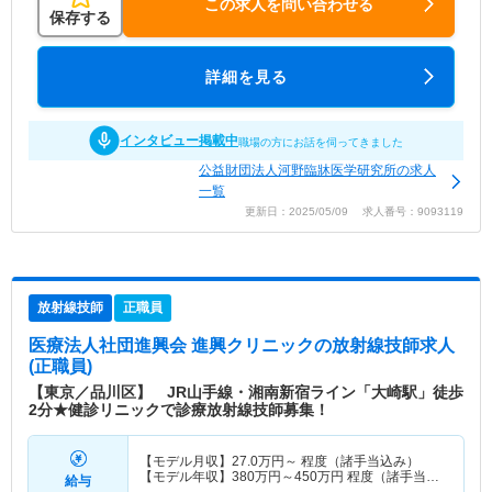
この求人を問い合わせる
保存する
詳細を見る
インタビュー掲載中
職場の方にお話を伺ってきました
公益財団法人河野臨牀医学研究所の求人
一覧
更新日：2025/05/09 求人番号：9093119
放射線技師
正職員
医療法人社団進興会 進興クリニック
の放射線技師求人
(正職員)
【東京／品川区】 JR山手線・湘南新宿ライン「大崎駅」徒歩
2分★健診リニックで診療放射線技師募集！
【モデル月収】
27.0
万円～
程度（諸手当込み）
【モデル年収】
380
万円～
450
万円
程度（諸手当込
給与