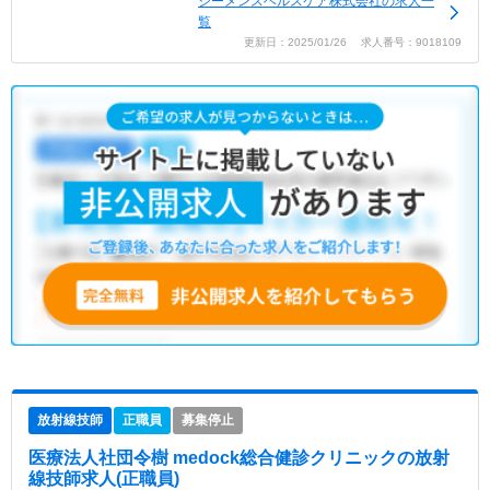
シーメンスヘルスケア株式会社の求人一
覧
更新日：2025/01/26 求人番号：9018109
放射線技師
正職員
募集停止
医療法人社団令樹 medock総合健診クリニック
の放射
線技師求人(正職員)