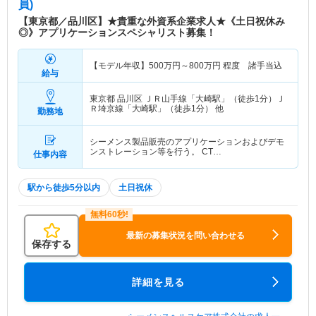
員)
【東京都／品川区】★貴重な外資系企業求人★《土日祝休み
◎》アプリケーションスペシャリスト募集！
【モデル年収】
500
万円～
800
万円
程度 諸手当込
給与
東京都 品川区
ＪＲ山手線「大崎駅」（徒歩1分）Ｊ
Ｒ埼京線「大崎駅」（徒歩1分） 他
勤務地
シーメンス製品販売のアプリケーションおよびデモ
ンストレーション等を行う。 CT…
仕事内容
駅から徒歩5分以内
土日祝休
最新の募集状況を問い合わせる
保存する
詳細を見る