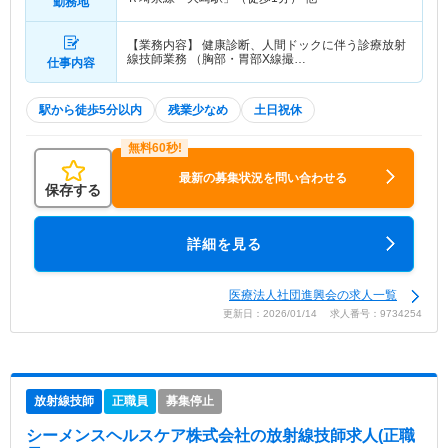
勤務地
【業務内容】 健康診断、人間ドックに伴う診療放射
線技師業務 （胸部・胃部X線撮…
仕事内容
駅から徒歩5分以内
残業少なめ
土日祝休
最新の募集状況を問い合わせる
保存する
詳細を見る
医療法人社団進興会の求人一覧
更新日：2026/01/14 求人番号：9734254
放射線技師
正職員
募集停止
シーメンスヘルスケア株式会社
の放射線技師求人(正職