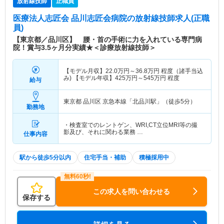
放射線技師
正職員
医療法人志匠会 品川志匠会病院
の放射線技師求人(正職
員)
【東京都／品川区】 腰・首の手術に力を入れている専門病
院！賞与3.5ヶ月分実績★＜診療放射線技師＞
【モデル月収】
22.0
万円～
36.8
万円
程度（諸手当込
み) 【モデル年収】
425
万円～
545
万円
程度
給与
東京都 品川区
京急本線「北品川駅」（徒歩5分）
勤務地
・検査室でのレントゲン、WRI,CT立位MRI等の撮
影及び、それに関わる業務 …
仕事内容
駅から徒歩5分以内
住宅手当・補助
積極採用中
この求人を問い合わせる
保存する