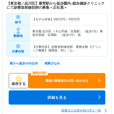
【東京都／品川区】最寄駅から徒歩圏内♪総合健診クリニック
にて診療放射線技師の募集＜正社員＞
【モデル年収】
560
万円～
700
万円
給与
東京都 品川区
ＪＲ山手線「目黒駅」（徒歩7分）東
急目黒線「目黒駅」（徒歩7分） 他
勤務地
【仕事内容】 診療放射線技師 業務全般 【クリニ
ック概要】 循環器、特に「心…
仕事内容
駅から徒歩10分以内
残業少なめ
最新の募集状況を問い合わせる
保存する
詳細を見る
医療法人社団令樹の求人一覧