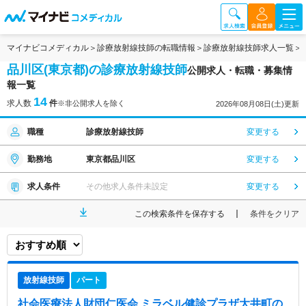
マイナビコメディカル
診療放射線技師の転職情報
診療放射線技師求人一覧
品川区(東京都)の診療放射線技師
公開求人・転職・募集情
報一覧
14
求人数
件
※非公開求人を除く
2026年08月08日(土)更新
職種
診療放射線技師
変更する
勤務地
東京都品川区
変更する
求人条件
その他求人条件未設定
変更する
この検索条件を保存する
条件をクリア
放射線技師
パート
社会医療法人財団仁医会 ミラベル健診プラザ大井町
の