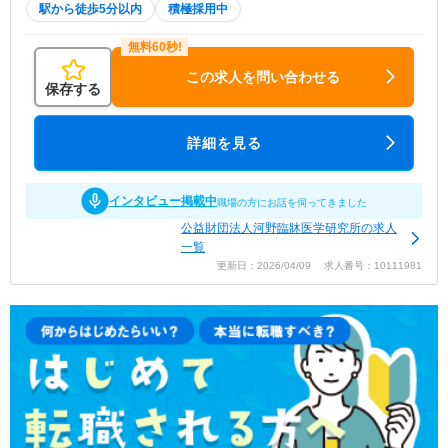
駅から徒歩5分以内
積極採用中
この求人を問い合わせる
保存する
詳細を見る
インタビュー掲載中
職場の方にお話を伺ってきました
公益財団法人河野臨牀医学研究所の求人
一覧
更新日：2026/04/09 求人番号：10111981