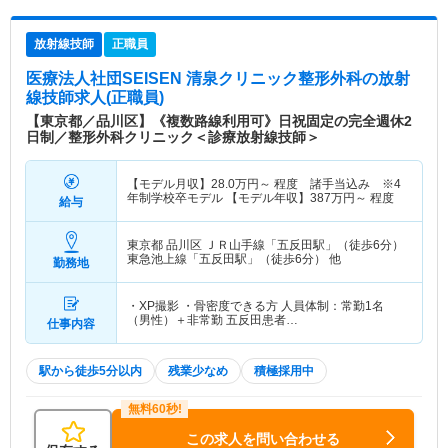
放射線技師
正職員
医療法人社団SEISEN 清泉クリニック整形外科
の放射
線技師求人(正職員)
【東京都／品川区】《複数路線利用可》日祝固定の完全週休2
日制／整形外科クリニック＜診療放射線技師＞
【モデル月収】
28.0
万円～
程度 諸手当込み ※4
年制学校卒モデル 【モデル年収】
387
万円～
程度
給与
東京都 品川区
ＪＲ山手線「五反田駅」（徒歩6分）
東急池上線「五反田駅」（徒歩6分） 他
勤務地
・XP撮影 ・骨密度できる方 人員体制：常勤1名
（男性）＋非常勤 五反田患者…
仕事内容
駅から徒歩5分以内
残業少なめ
積極採用中
この求人を問い合わせる