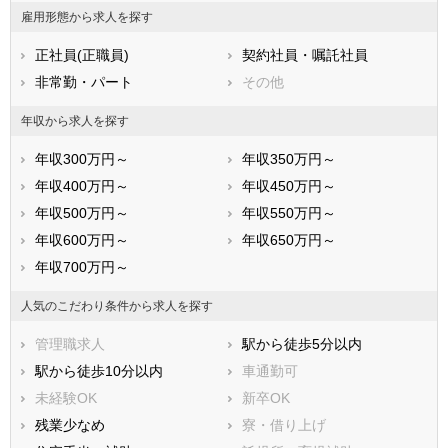
町田市
小金井市
雇用形態から求人を探す
小平市
日野市
正社員(正職員)
契約社員・嘱託社員
東村山市
国分寺市
非常勤・パート
その他
国立市
福生市
狛江市
東大和市
年収から求人を探す
清瀬市
東久留米市
年収300万円～
年収350万円～
武蔵村山市
多摩市
年収400万円～
年収450万円～
稲城市
羽村市
年収500万円～
年収550万円～
あきる野市
西東京市
年収600万円～
年収650万円～
西多摩郡瑞穂町
西多摩郡日の出町
年収700万円～
西多摩郡檜原村
西多摩郡奥多摩町
大島町
利島村
人気のこだわり条件から求人を探す
新島村
神津島村
管理職求人
駅から徒歩5分以内
三宅村
御蔵島村
駅から徒歩10分以内
車通勤可
八丈島八丈町
青ヶ島村
未経験OK
新卒OK
小笠原村
残業少なめ
寮・借り上げ