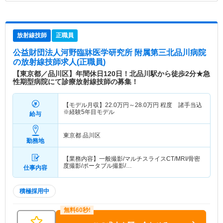
放射線技師
正職員
公益財団法人河野臨牀医学研究所 附属第三北品川病院
の放射線技師求人(正職員)
【東京都／品川区】年間休日120日！北品川駅から徒歩2分★急
性期型病院にて診療放射線技師の募集！
【モデル月収】
22.0
万円～
28.0
万円
程度 諸手当込
※経験5年目モデル
給与
東京都 品川区
勤務地
【業務内容】一般撮影/マルチスライスCT/MRI/骨密
度撮影/ポータブル撮影/…
仕事内容
積極採用中