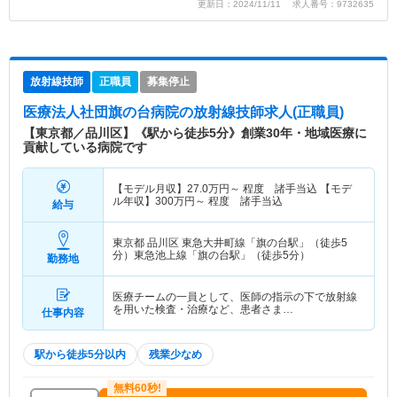
更新日：2024/11/11 求人番号：9732635
放射線技師
正職員
募集停止
医療法人社団旗の台病院
の放射線技師求人(正職員)
【東京都／品川区】《駅から徒歩5分》創業30年・地域医療に
貢献している病院です
【モデル月収】
27.0
万円～
程度 諸手当込 【モデ
ル年収】
300
万円～
程度 諸手当込
給与
東京都 品川区
東急大井町線「旗の台駅」（徒歩5
分）東急池上線「旗の台駅」（徒歩5分）
勤務地
医療チームの一員として、医師の指示の下で放射線
を用いた検査・治療など、患者さま…
仕事内容
駅から徒歩5分以内
残業少なめ