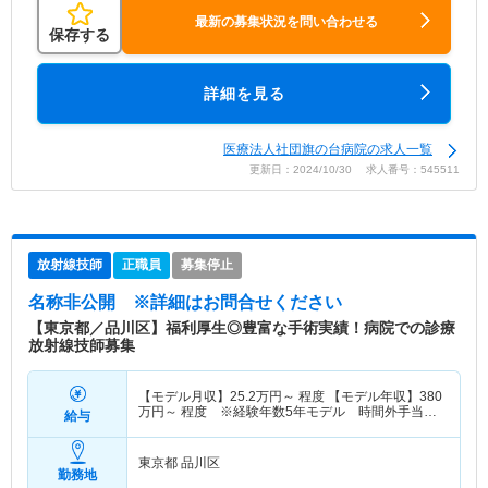
最新の募集状況を問い合わせる
保存する
詳細を見る
医療法人社団旗の台病院の求人一覧
更新日：2024/10/30 求人番号：545511
放射線技師
正職員
募集停止
名称非公開
※詳細はお問合せください
【東京都／品川区】福利厚生◎豊富な手術実績！病院での診療
放射線技師募集
【モデル月収】
25.2
万円～
程度 【モデル年収】
380
万円～
程度 ※経験年数5年モデル 時間外手当、
給与
当直手当は別途支給
東京都 品川区
勤務地