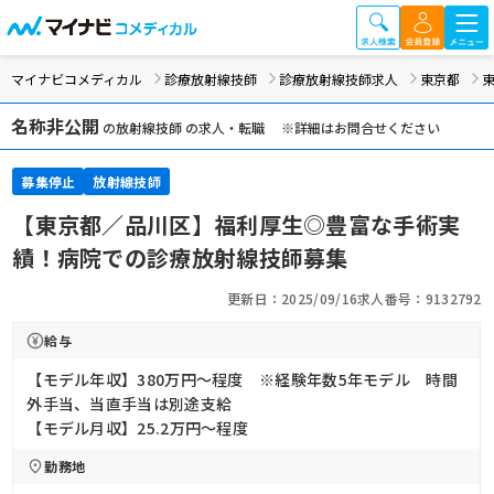
マイナビコメディカル
診療放射線技師
診療放射線技師求人
東京都
東
名称非公開
の放射線技師 の求人・転職 ※詳細はお問合せください
募集停止
放射線技師
【東京都／品川区】福利厚生◎豊富な手術実
績！病院での診療放射線技師募集
更新日：2025/09/16
求人番号：9132792
給与
【モデル年収】380万円〜程度 ※経験年数5年モデル 時間
外手当、当直手当は別途支給
【モデル月収】25.2万円〜程度
勤務地