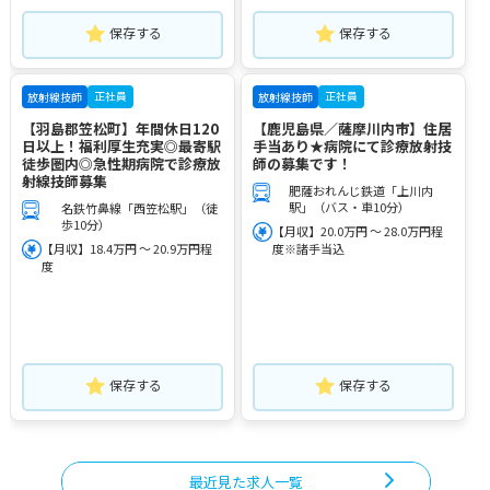
保存する
保存する
正社員
正社員
放射線技師
放射線技師
【羽島郡笠松町】年間休日120
【鹿児島県／薩摩川内市】住居
日以上！福利厚生充実◎最寄駅
手当あり★病院にて診療放射技
徒歩圏内◎急性期病院で診療放
師の募集です！
射線技師募集
肥薩おれんじ鉄道「上川内
駅」（バス・車10分）
名鉄竹鼻線「西笠松駅」（徒
歩10分）
【月収】20.0万円 ～ 28.0万円程
【月収】18.4万円 ～ 20.9万円程
度※諸手当込
度
保存する
保存する
最近見た求人一覧