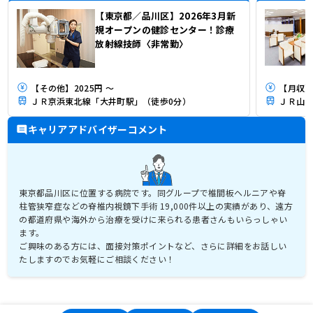
【東京都／品川区】2026年3月新
規オープンの健診センター！診療
放射線技師〈非常勤〉
【その他】2025円 ～
【月収】
ＪＲ京浜東北線「大井町駅」（徒歩0分）
ＪＲ山手
キャリアアドバイザーコメント
東京都品川区に位置する病院です。同グループで椎間板ヘルニアや脊
柱管狭窄症などの脊椎内視鏡下手術 19,000件以上の実績があり、遠方
の都道府県や海外から治療を受けに来られる患者さんもいらっしゃい
ます。
ご興味のある方には、面接対策ポイントなど、さらに詳細をお話しい
たしますのでお気軽にご相談ください！