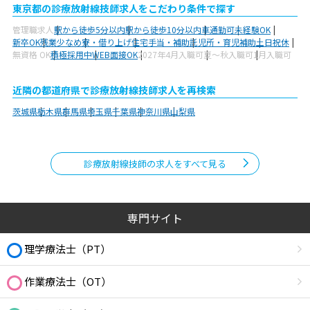
東京都の診療放射線技師求人をこだわり条件で探す
管理職求人
駅から徒歩5分以内
駅から徒歩10分以内
車通勤可
未経験OK
新卒OK
残業少なめ
寮・借り上げ
住宅手当・補助
託児所・育児補助
土日祝休
無資格 OK
積極採用中
WEB面接OK
2027年4月入職可
夏～秋入職可
1月入職可
近隣の都道府県で診療放射線技師求人を再検索
茨城県
栃木県
群馬県
埼玉県
千葉県
神奈川県
山梨県
診療放射線技師の求人をすべて見る
専門サイト
理学療法士（PT）
作業療法士（OT）