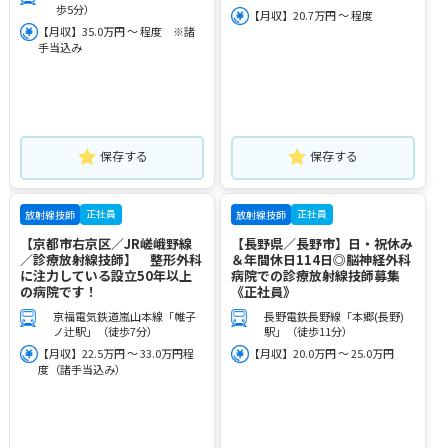
歩5分）
【月収】20.7万円 ～ 程度
【月収】35.0万円 ～ 程度 ※諸
手当込み
保存する
保存する
正社員
正社員
放射線技師
放射線技師
【京都市右京区／JR嵯峨野線
【長野県／長野市】日・祝休み
／診療放射線技師】 整形外科
＆年間休日114日◎脳神経外科
に注力している設立50年以上
病院での診療放射線技師募集
の病院です！
《正社員》
京福電気鉄道嵐山本線「帷子
長野電鉄長野線「本郷(長野)
ノ辻駅」（徒歩7分）
駅」（徒歩11分）
【月収】22.5万円 ～ 33.0万円程
【月収】20.0万円 ～ 25.0万円
度（諸手当込み）