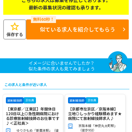
最新の募集状況の確認も承ります。
star
似ている求人を紹介してもらう
保存する
イメージに合いませんでしたか？
似た条件の求人も見てみましょう
この求人と条件が近い求人
正社員
正社員
放射線技師
放射線技師
【東京都／江東区】年間休日
【京都市左京区／京阪本線】
120日以上◎急性期病院におけ
立地◎しっかり経験積めます★
る診療放射線技師のお仕事です
病院にて放射線技師求人♪
♪＜正社員＞
京阪本線「神宮丸太町駅」
（徒歩9分）
ゆりかもめ「新豊洲駅」（徒