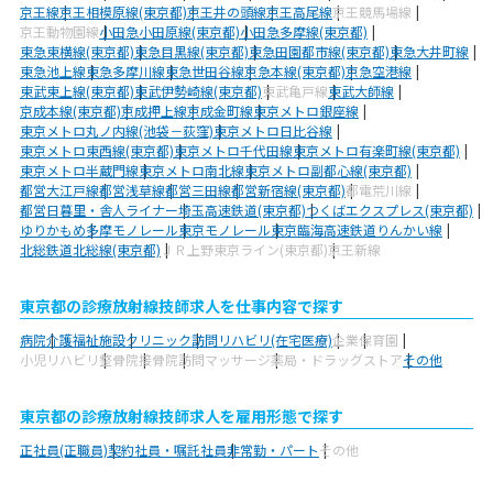
京王線
京王相模原線(東京都)
京王井の頭線
京王高尾線
京王競馬場線
京王動物園線
小田急小田原線(東京都)
小田急多摩線(東京都)
東急東横線(東京都)
東急目黒線(東京都)
東急田園都市線(東京都)
東急大井町線
東急池上線
東急多摩川線
東急世田谷線
京急本線(東京都)
京急空港線
東武東上線(東京都)
東武伊勢崎線(東京都)
東武亀戸線
東武大師線
京成本線(東京都)
京成押上線
京成金町線
東京メトロ銀座線
東京メトロ丸ノ内線(池袋－荻窪)
東京メトロ日比谷線
東京メトロ東西線(東京都)
東京メトロ千代田線
東京メトロ有楽町線(東京都)
東京メトロ半蔵門線
東京メトロ南北線
東京メトロ副都心線(東京都)
都営大江戸線
都営浅草線
都営三田線
都営新宿線(東京都)
都電荒川線
都営日暮里・舎人ライナー
埼玉高速鉄道(東京都)
つくばエクスプレス(東京都)
ゆりかもめ
多摩モノレール
東京モノレール
東京臨海高速鉄道りんかい線
北総鉄道北総線(東京都)
ＪＲ上野東京ライン(東京都)
京王新線
東京都の診療放射線技師求人を仕事内容で探す
病院
介護福祉施設
クリニック
訪問リハビリ(在宅医療)
企業
保育園
小児リハビリ
整骨院
接骨院
訪問マッサージ
薬局・ドラッグストア
その他
東京都の診療放射線技師求人を雇用形態で探す
正社員(正職員)
契約社員・嘱託社員
非常勤・パート
その他