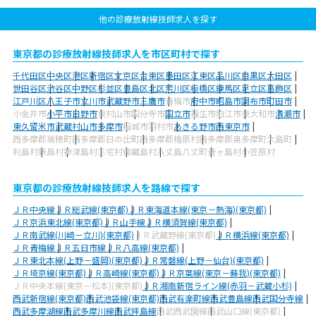
他の診療放射線技師求人を探す
東京都の診療放射線技師求人を市区町村で探す
千代田区
中央区
港区
新宿区
文京区
台東区
墨田区
江東区
品川区
目黒区
大田区
世田谷区
渋谷区
中野区
杉並区
豊島区
北区
荒川区
板橋区
練馬区
足立区
葛飾区
江戸川区
八王子市
立川市
武蔵野市
三鷹市
青梅市
府中市
昭島市
調布市
町田市
小金井市
小平市
日野市
東村山市
国分寺市
国立市
福生市
狛江市
東大和市
清瀬市
東久留米市
武蔵村山市
多摩市
稲城市
羽村市
あきる野市
西東京市
西多摩郡瑞穂町
西多摩郡日の出町
西多摩郡檜原村
西多摩郡奥多摩町
大島町
利島村
新島村
神津島村
三宅村
御蔵島村
八丈島八丈町
青ヶ島村
小笠原村
東京都の診療放射線技師求人を路線で探す
ＪＲ中央線
ＪＲ総武線(東京都)
ＪＲ東海道本線(東京－熱海)(東京都)
ＪＲ京浜東北線(東京都)
ＪＲ山手線
ＪＲ横須賀線(東京都)
ＪＲ南武線(川崎－立川)(東京都)
ＪＲ武蔵野線(東京都)
ＪＲ横浜線(東京都)
ＪＲ青梅線
ＪＲ五日市線
ＪＲ八高線(東京都)
ＪＲ東北本線(上野－盛岡)(東京都)
ＪＲ常磐線(上野－仙台)(東京都)
ＪＲ埼京線(東京都)
ＪＲ高崎線(東京都)
ＪＲ京葉線(東京－蘇我)(東京都)
ＪＲ中央本線(東京－松本)(東京都)
ＪＲ湘南新宿ライン線(赤羽－武蔵小杉)
西武新宿線(東京都)
西武池袋線(東京都)
西武有楽町線
西武豊島線
西武国分寺線
西武多摩湖線
西武多摩川線
西武拝島線
西武西武園線
西武山口線(東京都)